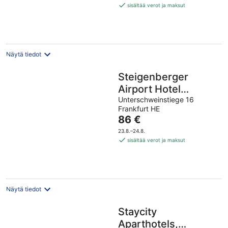
68 €
sisältää verot ja maksut
per
yö
Näytä tiedot
Steigenberger
Airport Hotel
Frankfurt
Unterschweinstiege 16
Frankfurt HE
Hinta
86 €
on
23.8.–24.8.
86 €
sisältää verot ja maksut
per
yö
Näytä tiedot
Staycity
Aparthotels,