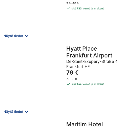
on
9.8.–10.8.
144 €
sisältää verot ja maksut
per
yö
Näytä tiedot
Hyatt Place
Frankfurt Airport
De-Saint-Exupéry-Straße 4
Frankfurt HE
Hinta
79 €
on
7.8.–8.8.
79 €
sisältää verot ja maksut
per
yö
Näytä tiedot
Maritim Hotel