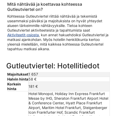
Mitä nähtävää ja koettavaa kohteessa
Gutleutviertel on?
Kohteessa Gutleutviertel riittää nähtävää ja tekemistä
useammaksi päiväksi ja majoituksista on hyvät yhteydet
alueen tärkeimmille nähtävyyksille. Tietoa kohteen
Gutleutviertel aktiviteeteista ja tapahtumista saat
Aktiviteetit-osiosta
, kun annat hakuehdoiksi Gutleutviertel ja
matkasi ajankohdan. Myös hotellin henkilökunta kertoo
yleensä mielellään, mitä kaikkea kohteessa Gutleutviertel
tapahtuu matkasi aikana.
Gutleutviertel: Hotellitiedot
Majoitukset
1 657
Halvin hinta
58 €
Korkein
181 €
hinta
Hotel Monopol, Holiday Inn Express Frankfurt
Messe by IHG, Sheraton Frankfurt Airport Hotel
& Conference Center, Hyatt Place Frankfurt
Airport, Maritim Hotel Frankfurt, Steigenberger
Icon Frankfurter Hof, Scandic Frankfurt