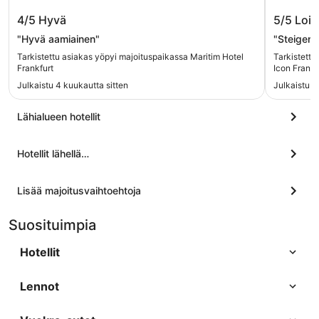
Maritim Hotel Frankfurt
Steigen
4/5
Hyvä
5/5
Lois
"Hyvä aamiainen"
"Steigenb
Tarkistettu asiakas yöpyi majoituspaikassa Maritim Hotel
Tarkistettu
Frankfurt
Icon Frankf
Julkaistu 4 kuukautta sitten
Julkaistu 3
Lähialueen hotellit
Hotellit lähellä…
Lisää majoitusvaihtoehtoja
Suosituimpia
Hotellit
Lennot