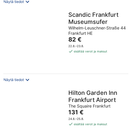
Näytä tiedot
Scandic Frankfurt
Museumsufer
Wilhelm-Leuschner-Straße 44
Frankfurt HE
Hinta
82 €
on
22.8.–23.8.
82 €
sisältää verot ja maksut
per
yö
Näytä tiedot
Hilton Garden Inn
Frankfurt Airport
The Squaire Frankfurt
Hinta
131 €
on
24.8.–25.8.
131 €
sisältää verot ja maksut
per