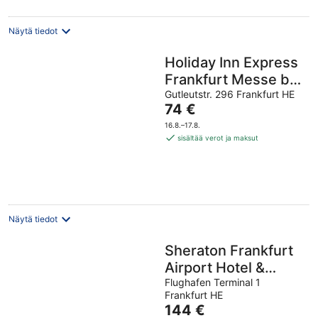
Näytä tiedot
Holiday Inn Express
Frankfurt Messe by
IHG
Gutleutstr. 296 Frankfurt HE
Hinta
74 €
on
16.8.–17.8.
74 €
sisältää verot ja maksut
per
yö
Näytä tiedot
Sheraton Frankfurt
Airport Hotel &
Conference Center
Flughafen Terminal 1
Frankfurt HE
Hinta
144 €