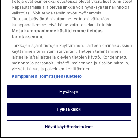
tietoja ovat esimerkiksi evästeissä olevat yksilölliset tunnisteet.
Oikeudelliset tiedot / ota meihin yhteyttä
Napsauttamalla alla olevaa linkkiä voit hyväksyä tai hallinnoida
valintojasi. Voit tehdä tämän myös myöhemmin
Sisältövaatimukset ja ilmoituksen tekeminen sisällöstä
Tietosuojakäytäntö-sivullamme. Valintasi välitetään
kumppaneillemme, eivätkä ne vaikuta selaustietoihin.
Tuki
Me ja kumppanimme käsittelemme tietojasi
tarjotaksemme:
Ota yhteyttä
Tarkkojen sijaintitietojen käyttäminen. Laitteen ominaisuuksien
Varauksen muuttaminen tai peruuttaminen
käyttäminen tunnistamista varten. Tietojen tallentaminen
laitteelle ja/tai laitteella olevien tietojen käyttö. Kohdennettu
Varaa lento lentoyhtiön hyvityskupongeilla
mainonta ja personoitu sisältö, mainonnan ja sisällön mittaus,
yleisötutkimus ja palvelujen kehittäminen.
Hyvityksen hakeminen ja aikarajat
Kumppanien (toimittajien) luettelo
Hyväksyn
©2026 Expedia, Inc., Expedia Groupin yritys. Kaikki oikeudet
pidätetään. ebookers ja ebookersin logo ovat Expedia, Inc.:n
tavaramerkkejä tai rekisteröityjä tavaramerkkejä.
Hylkää kaikki
Näytä käyttötarkoitukset