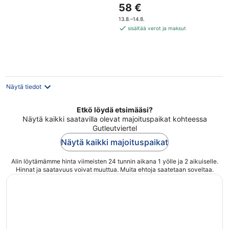
Hinta
58 €
on
13.8.–14.8.
58 €
sisältää verot ja maksut
per
yö
Näytä tiedot
Etkö löydä etsimääsi?
Näytä kaikki saatavilla olevat majoituspaikat kohteessa
Gutleutviertel
Näytä kaikki majoituspaikat
Alin löytämämme hinta viimeisten 24 tunnin aikana 1 yölle ja 2 aikuiselle.
Hinnat ja saatavuus voivat muuttua. Muita ehtoja saatetaan soveltaa.