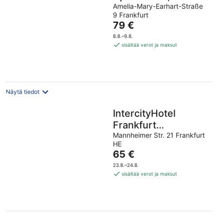
Frankfurt Airport
Amelia-Mary-Earhart-Straße
9 Frankfurt
Hinta
79 €
on
8.8.–9.8.
79 €
sisältää verot ja maksut
per
yö
Näytä tiedot
IntercityHotel
Frankfurt
Hauptbahnhof Süd
Mannheimer Str. 21 Frankfurt
HE
Hinta
65 €
on
23.8.–24.8.
65 €
sisältää verot ja maksut
per
yö