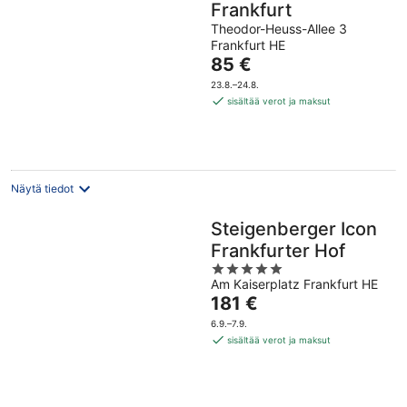
Frankfurt
Theodor-Heuss-Allee 3
Frankfurt HE
Hinta
85 €
on
23.8.–24.8.
85 €
sisältää verot ja maksut
per
yö
Näytä tiedot
Steigenberger Icon
Frankfurter Hof
5
Am Kaiserplatz Frankfurt HE
out
Hinta
181 €
of
on
5
6.9.–7.9.
181 €
sisältää verot ja maksut
per
yö