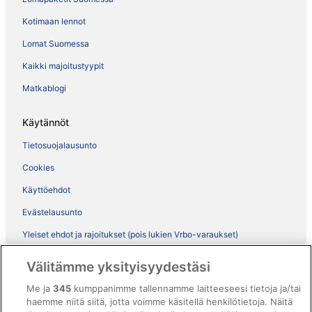
Kotimaan lennot
Lomat Suomessa
Kaikki majoitustyypit
Matkablogi
Käytännöt
Tietosuojalausunto
Cookies
Käyttöehdot
Evästelausunto
Yleiset ehdot ja rajoitukset (pois lukien Vrbo-varaukset)
Vrbon sopimusehdot
Välitämme yksityisyydestäsi
Saavutettavuus
Me ja
345
kumppanimme tallennamme laitteeseesi tietoja ja/tai
ebookers BONUS+ -ohjelman ehdot
haemme niitä siitä, jotta voimme käsitellä henkilötietoja. Näitä