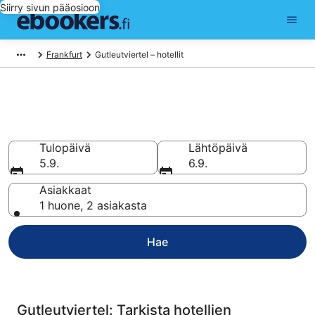
Siirry sivun pääosioon
Frankfurt
Gutleutviertel – hotellit
Halvat hotellit Gutleutviertel
Vertaa ja varaa hotellisi 1 657 hotellin valikoimasta
Tulopäivä
Lähtöpäivä
5.9.
6.9.
Asiakkaat
1 huone, 2 asiakasta
Hae
Gutleutviertel: Tarkista hotellien