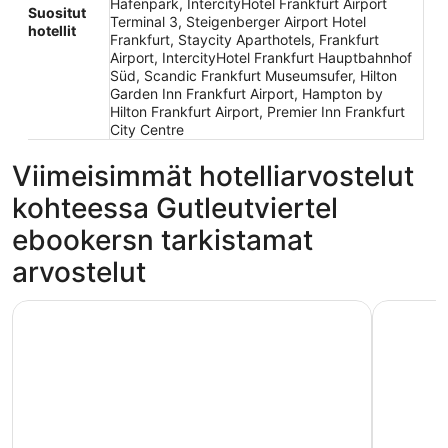
Hafenpark, IntercityHotel Frankfurt Airport
Suositut
Terminal 3, Steigenberger Airport Hotel
hotellit
Frankfurt, Staycity Aparthotels, Frankfurt
Airport, IntercityHotel Frankfurt Hauptbahnhof
Süd, Scandic Frankfurt Museumsufer, Hilton
Garden Inn Frankfurt Airport, Hampton by
Hilton Frankfurt Airport, Premier Inn Frankfurt
City Centre
Viimeisimmät hotelliarvostelut
kohteessa Gutleutviertel
ebookersn tarkistamat
arvostelut
Maritim Hotel Frankfurt
Steigenbe