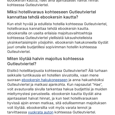
ebookersin kautta, näet aina ajantasaiset halvat hinnat
kohteessa Gutleutviertel.
Miksi hotellivaraus kohteeseen Gutleutviertel
kannattaa tehdä ebookersin kautta?
Kun etsit hyvää ja edullista hotellia kohteessa Gutleutviertel,
hotellivaraus kannattaa tehdä ebookersin kautta.
ebookersilla on useita erilaisia majoitusvaihtoehtoja
kohteessa Gutleutviertel ylellisistä luksushotelleista
yksinkertaisimpiin yösijoihin. ebookersin hakukoneella löydät
juuri omalle budjetillesi sopivimman hotellin kohteessa
Gutleutviertel.
Miten löytää halvin majoitus kohteessa
Gutleutviertel?
Etsitkö hotellitarjousta kohteessa Gutleutviertel? Älä turhaan
seikkaile tuntikausia eri hotellien sivustoilla, vaan mene
suoraan
ebookersin hakukoneeseen
ja anna hakuehdoiksi
Gutleutviertel ja matkasi ajankohta. Kun napsautat ”Hae”,
voit avautuvalla sivulla tarkentaa hakua budjettisi ja muiden
mieltymystesi perusteella. ebookersin kautta löydät aina
ajantasaiset halvat hinnat, ja kun teet hotellivarauksen
hyvissä ajoin ennen matkaa, sitä edullisemman majoituksen
voit löytää. ebookersilta voit myös varata lennot ja
tarvittaessa
vuokrata auton
kohteessa Gutleutviertel.