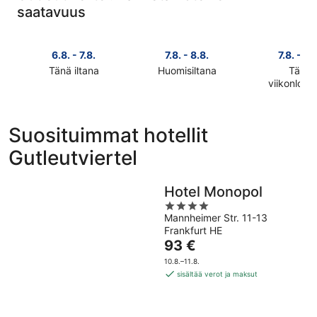
saatavuus
6.8. - 7.8.
7.8. - 8.8.
7.8. - 9.
Tänä iltana
Huomisiltana
Tänä
Tarkista
Tarkista
viikonlop
Tarkista
kohteen
kohteen
kohteen
Gutleutviertel
Gutleutviertel
Gutleutvier
hinnat
hinnat
Suosituimmat hotellit
hinnat
täksi
huomisillaksi
Gutleutviertel
täksi
illaksi
eli
viikonlopu
eli
7.8.
eli
6.8.
-
Hotel Monopol
7.8.
-
8.8.
4
-
7.8.
Mannheimer Str. 11-13
out
9.8.
Frankfurt HE
of
Hinta
93 €
5
on
10.8.–11.8.
93 €
sisältää verot ja maksut
per
yö