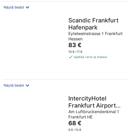
Näytä tiedot
Scandic Frankfurt
Hafenpark
Eytelweinstrasse 1 Frankfurt
Hessen
Hinta
83 €
on
16.8.–17.8.
83 €
sisältää verot ja maksut
per
yö
Näytä tiedot
IntercityHotel
Frankfurt Airport
Terminal 3
Am Luftbruckendenkmal 1
Frankfurt HE
Hinta
68 €
on
9.8.–10.8.