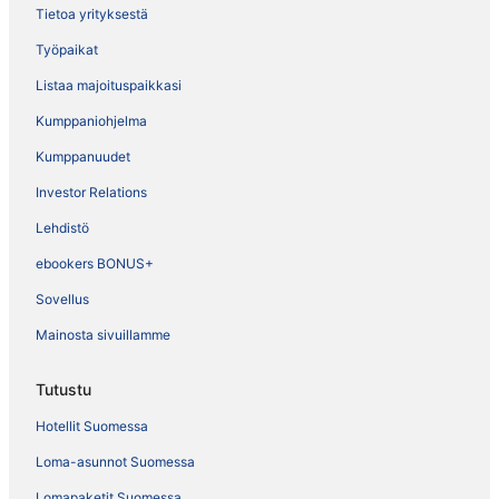
Tietoa yrityksestä
Työpaikat
Listaa majoituspaikkasi
Kumppaniohjelma
Kumppanuudet
Investor Relations
Lehdistö
ebookers BONUS+
Sovellus
Mainosta sivuillamme
Tutustu
Hotellit Suomessa
Loma-asunnot Suomessa
Lomapaketit Suomessa