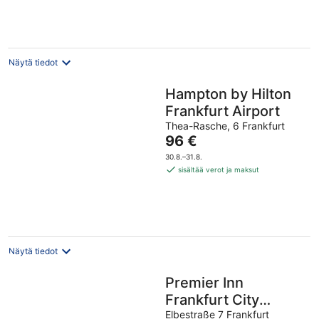
yö
Näytä tiedot
Hampton by Hilton
Frankfurt Airport
Thea-Rasche, 6 Frankfurt
Hinta
96 €
on
30.8.–31.8.
96 €
sisältää verot ja maksut
per
yö
Näytä tiedot
Premier Inn
Frankfurt City
Centre
Elbestraße 7 Frankfurt