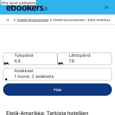
Siirry sivun pääosioon
Hotellit järvenrannalla
Hotellit järvenrannalla – Etelä-Amerikka
Varaa Hotellit järvenrannalla
kohteessa Etelä-Amerikka
Tulopäivä
Lähtöpäivä
6.9.
7.9.
Asiakkaat
1 huone, 2 asiakasta
Hae
Etelä-Amerikka: Tarkista hotellien