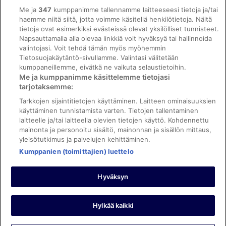
Saavutettavuus
Me ja
347
kumppanimme tallennamme laitteeseesi tietoja ja/tai
ebookers BONUS+ -ohjelman ehdot
haemme niitä siitä, jotta voimme käsitellä henkilötietoja. Näitä
tietoja ovat esimerkiksi evästeissä olevat yksilölliset tunnisteet.
Oikeudelliset tiedot / ota meihin yhteyttä
Napsauttamalla alla olevaa linkkiä voit hyväksyä tai hallinnoida
valintojasi. Voit tehdä tämän myös myöhemmin
Sisältövaatimukset ja ilmoituksen tekeminen sisällöstä
Tietosuojakäytäntö-sivullamme. Valintasi välitetään
kumppaneillemme, eivätkä ne vaikuta selaustietoihin.
Tuki
Me ja kumppanimme käsittelemme tietojasi
tarjotaksemme:
Ota yhteyttä
Tarkkojen sijaintitietojen käyttäminen. Laitteen ominaisuuksien
Varauksen muuttaminen tai peruuttaminen
käyttäminen tunnistamista varten. Tietojen tallentaminen
laitteelle ja/tai laitteella olevien tietojen käyttö. Kohdennettu
Varaa lento lentoyhtiön hyvityskupongeilla
mainonta ja personoitu sisältö, mainonnan ja sisällön mittaus,
yleisötutkimus ja palvelujen kehittäminen.
Hyvityksen hakeminen ja aikarajat
Kumppanien (toimittajien) luettelo
Hyväksyn
©2026 Expedia, Inc., Expedia Groupin yritys. Kaikki oikeudet
pidätetään. ebookers ja ebookersin logo ovat Expedia, Inc.:n
tavaramerkkejä tai rekisteröityjä tavaramerkkejä.
Hylkää kaikki