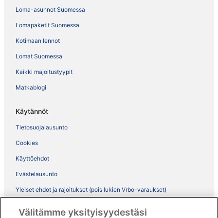
Loma-asunnot Suomessa
Lomapaketit Suomessa
Kotimaan lennot
Lomat Suomessa
Kaikki majoitustyypit
Matkablogi
Käytännöt
Tietosuojalausunto
Cookies
Käyttöehdot
Evästelausunto
Yleiset ehdot ja rajoitukset (pois lukien Vrbo-varaukset)
Vrbon sopimusehdot
Välitämme yksityisyydestäsi