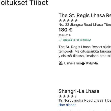
oitukset Tiibet
The St. Regis Lhasa R
5
No. 22 Jiangsu Road Lhasa Tibe
out
Hinta
180 €
of
on
5
30.8.–31.8.
180 €
sisältää verot ja maksut
per
The St. Regis Lhasa Resort sij
yö
temppeli. Majoituspaikka tarjoaa
yleisissä tiloissa, ilmaisen omato
Uima-allas
Kylpylä
Shangri-La Lhasa
4.5
19 Norbulingka Road Lhasa Tibe
out
Hae hinnat
of