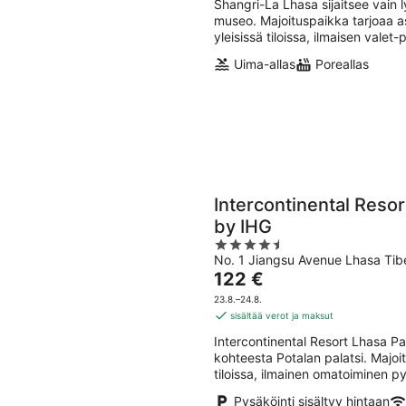
5
Shangri-La Lhasa sijaitsee vain
museo. Majoituspaikka tarjoaa as
yleisissä tiloissa, ilmaisen valet
Uima-allas
Poreallas
Intercontinental Reso
by IHG
4.5
No. 1 Jiangsu Avenue Lhasa Tib
out
Hinta
122 €
of
on
5
23.8.–24.8.
122 €
sisältää verot ja maksut
per
Intercontinental Resort Lhasa P
yö
kohteesta Potalan palatsi. Majoit
tiloissa, ilmainen omatoiminen py
Pysäköinti sisältyy hintaan