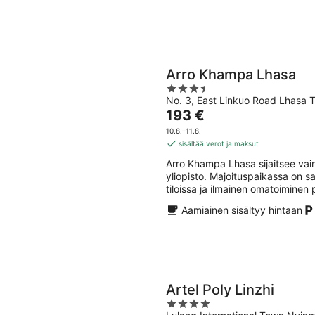
Arro Khampa Lhasa
3.5
No. 3, East Linkuo Road Lhasa T
out
Hinta
193 €
of
on
5
10.8.–11.8.
193 €
sisältää verot ja maksut
per
Arro Khampa Lhasa sijaitsee vai
yö
yliopisto. Majoituspaikassa on sa
tiloissa ja ilmainen omatoiminen 
Aamiainen sisältyy hintaan
Artel Poly Linzhi
4