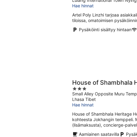
Lulang International Town Nyingt
out
Hae hinnat
of
5
Artel Poly Linzhi tarjoaa asiakka
tiloissa, omatoimisen pysäköinnin
Pysäköinti sisältyy hintaan
House of Shambhala H
3
Small Alley Opposite Muru Templ
out
Lhasa Tibet
of
Hae hinnat
5
House of Shambhala Heritage Ho
kohteesta Jokhangin temppeli. M
(lisämaksusta), concierge-palvel
Aamiainen saatavilla
Pysäk