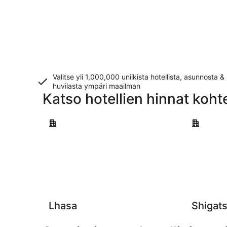
Valitse yli 1,000,000 uniikista hotellista, asunnosta &
huvilasta ympäri maailman
Katso hotellien hinnat koht
Lhasa
Shigatse
Lhasa
Shigat