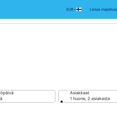
•
EUR
Listaa majoitus
t ja majoitukset T
töpäivä
Asiakkaat
vä
1 huone, 2 asiakasta