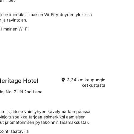
ri Tibet
ille esimerkiksi ilmaisen Wi-Fi-yhteyden yleisissä
 ja ravintolan.
Ilmainen Wi-Fi
eritage Hotel
3,34 km kaupungin
keskustasta
e, No. 7 Jiri 2nd Lane
tel sijaitsee vain lyhyen kävelymatkan päässä
ajoituspaikka tarjoaa esimerkiksi aamiaisen
ut ja omatoimisen pysäköinnin (lisämaksusta).
öinti saatavilla