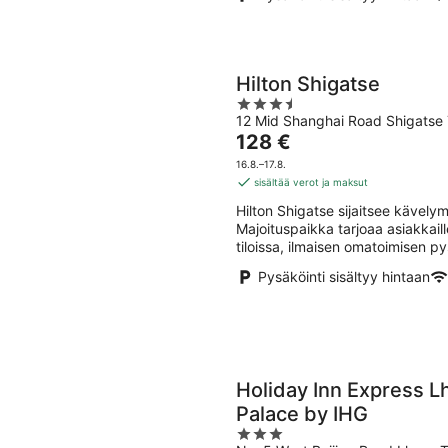
Hilton Shigatse
3.5
12 Mid Shanghai Road Shigatse 
out
Hinta
128 €
of
on
5
16.8.–17.8.
128 €
sisältää verot ja maksut
per
Hilton Shigatse sijaitsee kävely
yö
Majoituspaikka tarjoaa asiakkaill
tiloissa, ilmaisen omatoimisen pys
Pysäköinti sisältyy hintaan
Holiday Inn Express L
Palace by IHG
3