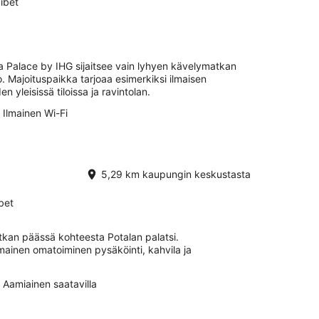
ibet
a Palace by IHG sijaitsee vain lyhyen kävelymatkan
 Majoituspaikka tarjoaa esimerkiksi ilmaisen
 yleisissä tiloissa ja ravintolan.
Ilmainen Wi-Fi
5,29 km kaupungin keskustasta
bet
tkan päässä kohteesta Potalan palatsi.
lmainen omatoiminen pysäköinti, kahvila ja
Aamiainen saatavilla