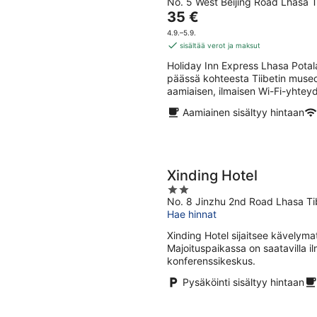
No. 5 West Beijing Road Lhasa T
out
Hinta
35 €
of
on
5
4.9.–5.9.
35 €
sisältää verot ja maksut
per
Holiday Inn Express Lhasa Potal
yö
päässä kohteesta Tiibetin museo.
aamiaisen, ilmaisen Wi-Fi-yhteyden
Aamiainen sisältyy hintaan
Xinding Hotel
2
No. 8 Jinzhu 2nd Road Lhasa Ti
out
Hae hinnat
of
5
Xinding Hotel sijaitsee kävelyma
Majoituspaikassa on saatavilla i
konferenssikeskus.
Pysäköinti sisältyy hintaan