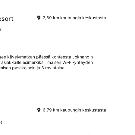
esort
2,89 km kaupungin keskustasta
t
aitsee kävelymatkan päässä kohteesta Jokhangin
 asiakkaille esimerkiksi ilmaisen Wi-Fi-yhteyden
imisen pysäköinnin ja 3 ravintolaa.
6,79 km kaupungin keskustasta
t