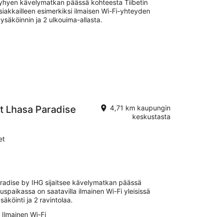
 lyhyen kävelymatkan päässä kohteesta Tiibetin
iakkailleen esimerkiksi ilmaisen Wi-Fi-yhteyden
-pysäköinnin ja 2 ulkouima-allasta.
rt Lhasa Paradise
4,71 km kaupungin
keskustasta
et
aradise by IHG sijaitsee kävelymatkan päässä
uspaikassa on saatavilla ilmainen Wi-Fi yleisissä
säköinti ja 2 ravintolaa.
Ilmainen Wi-Fi