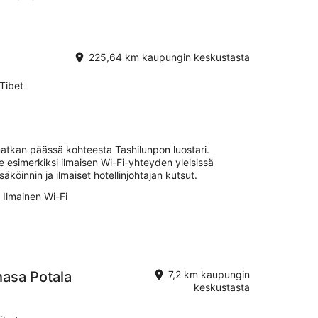
225,64 km kaupungin keskustasta
Tibet
matkan päässä kohteesta Tashilunpon luostari.
e esimerkiksi ilmaisen Wi-Fi-yhteyden yleisissä
äköinnin ja ilmaiset hotellinjohtajan kutsut.
Ilmainen Wi-Fi
hasa Potala
7,2 km kaupungin
keskustasta