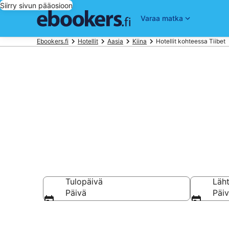
Siirry sivun pääosioon
Varaa matka
Ebookers.fi
Hotellit
Aasia
Kiina
Hotellit kohteessa Tiibet
Halvat hotelli
Tulopäivä
Läh
Päivä
Päi