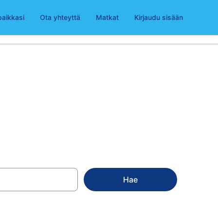
paikkasi
Ota yhteyttä
Matkat
Kirjaudu sisään
iibet
Hae