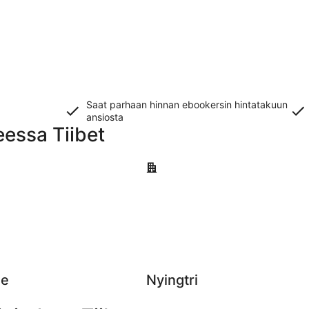
Saat parhaan hinnan ebookersin hintatakuun
ansiosta
eessa Tiibet
Nyingtri
se
Nyingtri