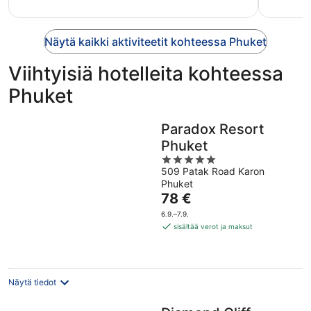
Näytä kaikki aktiviteetit kohteessa Phuket
Viihtyisiä hotelleita kohteessa
Phuket
Paradox Resort
Phuket
5
509 Patak Road Karon
out
Phuket
of
Hinta
78 €
5
on
6.9.–7.9.
78 €
sisältää verot ja maksut
per
yö
Näytä tiedot