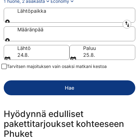
1 huone, 2 asiakasta
Economy
Lähtöpaikka
Lähtöpaikka
Määränpää
Määränpää
Lähtö
Paluu
24.8.
25.8.
Tarvitsen majoituksen vain osaksi matkani kestoa
Hae
Hyödynnä edulliset
pakettitarjoukset kohteeseen
Phuket