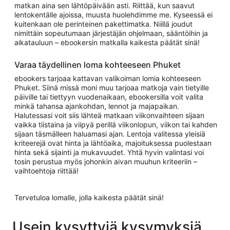
matkan aina sen lähtöpäivään asti. Riittää, kun saavut
lentokentälle ajoissa, muusta huolehdimme me. Kyseessä ei
kuitenkaan ole perinteinen pakettimatka. Niillä joudut
nimittäin sopeutumaan järjestäjän ohjelmaan, sääntöihin ja
aikatauluun – ebookersin matkalla kaikesta päätät sinä!
Varaa täydellinen loma kohteeseen Phuket
ebookers tarjoaa kattavan valikoiman lomia kohteeseen
Phuket. Siinä missä moni muu tarjoaa matkoja vain tietyille
päiville tai tiettyyn vuodenaikaan, ebookersilla voit valita
minkä tahansa ajankohdan, lennot ja majapaikan.
Halutessasi voit siis lähteä matkaan viikonvaihteen sijaan
vaikka tiistaina ja viipyä perillä viikonlopun, viikon tai kahden
sijaan täsmälleen haluamasi ajan. Lentoja valitessa yleisiä
kriteerejä ovat hinta ja lähtöaika, majoituksessa puolestaan
hinta sekä sijainti ja mukavuudet. Yhtä hyvin valintasi voi
tosin perustua myös johonkin aivan muuhun kriteeriin –
vaihtoehtoja riittää!
Tervetuloa lomalle, jolla kaikesta päätät sinä!
Usein kysyttyjä kysymyksiä