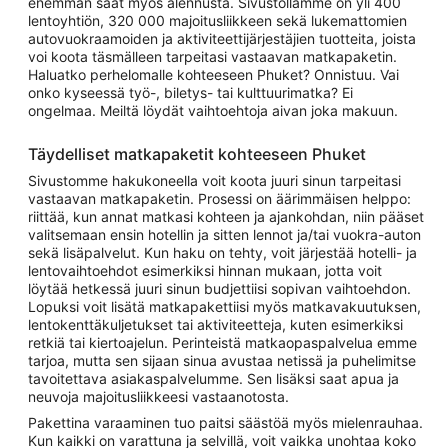
enemmän saat myös alennusta. Sivustollamme on yli 400
lentoyhtiön, 320 000 majoitusliikkeen sekä lukemattomien
autovuokraamoiden ja aktiviteettijärjestäjien tuotteita, joista
voi koota täsmälleen tarpeitasi vastaavan matkapaketin.
Haluatko perhelomalle kohteeseen Phuket? Onnistuu. Vai
onko kyseessä työ-, biletys- tai kulttuurimatka? Ei
ongelmaa. Meiltä löydät vaihtoehtoja aivan joka makuun.
Täydelliset matkapaketit kohteeseen Phuket
Sivustomme hakukoneella voit koota juuri sinun tarpeitasi
vastaavan matkapaketin. Prosessi on äärimmäisen helppo:
riittää, kun annat matkasi kohteen ja ajankohdan, niin pääset
valitsemaan ensin hotellin ja sitten lennot ja/tai vuokra-auton
sekä lisäpalvelut. Kun haku on tehty, voit järjestää hotelli- ja
lentovaihtoehdot esimerkiksi hinnan mukaan, jotta voit
löytää hetkessä juuri sinun budjettiisi sopivan vaihtoehdon.
Lopuksi voit lisätä matkapakettiisi myös matkavakuutuksen,
lentokenttäkuljetukset tai aktiviteetteja, kuten esimerkiksi
retkiä tai kiertoajelun. Perinteistä matkaopaspalvelua emme
tarjoa, mutta sen sijaan sinua avustaa netissä ja puhelimitse
tavoitettava asiakaspalvelumme. Sen lisäksi saat apua ja
neuvoja majoitusliikkeesi vastaanotosta.
Pakettina varaaminen tuo paitsi säästöä myös mielenrauhaa.
Kun kaikki on varattuna ja selvillä, voit vaikka unohtaa koko