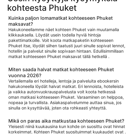
kohteesta Phuket
Kuinka paljon lomamatkat kohteeseen Phuket
maksavat?
Hakukoneellamme näet kohteen Phuket vain muutamalla
klikkauksella. Löydät usein todella hyviä hintoja
pakettimatkoille. Voit koota matkapaketin kohteeseen
Phuket itse, löydät siihen taatusti juuri sinulle sopivat lennot,
hotellin ja palvelut sinulle sopivaan hintaan. Edullisimmillaan
matkat kohteeseen Phuket maksavat tällä hetkellä .
Miten saada halvat matkat kohteeseen Phuket
vuonna 2026?
Vertailemalla eri hotelleja, lentoja ja palveluita ebookersin
hakukoneella löydät halvat matkat. Eri lennoista, hotelleista
ja vaikka autonvuokrauspalvelusta voit koota hetkessä
oman matkasi kohteeseen Phuket. Varaaminen on helppoa,
nopeaa ja turvallista. Asiakaspalvelumme auttaa sinua, jos
sinulla on kysyttävää, joten ota rohkeasti yhteyttä.
Mikä on paras aika matkustaa kohteeseen Phuket?
Yleisesti niinä kuukausina kun kohde on suosittu ovat hinnat
korkeimmat. Kohteen Phuket suosituimmat kuukaudet ovat .