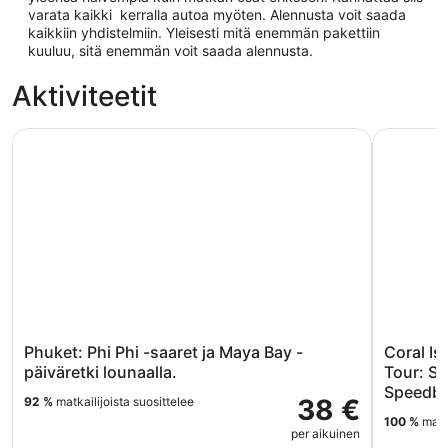
varata kaikki kerralla autoa myöten. Alennusta voit saada
kaikkiin yhdistelmiin. Yleisesti mitä enemmän pakettiin
kuuluu, sitä enemmän voit saada alennusta.
Aktiviteetit
Phuket: Phi Phi -saaret ja Maya Bay -päiväretki lounaalla.
Coral Isl
Phuket: Phi Phi -saaret ja Maya Bay -
Coral Is
päiväretki lounaalla.
Tour: S
Speedbo
38 €
92 %
matkailijoista suosittelee
100 %
matka
per aikuinen