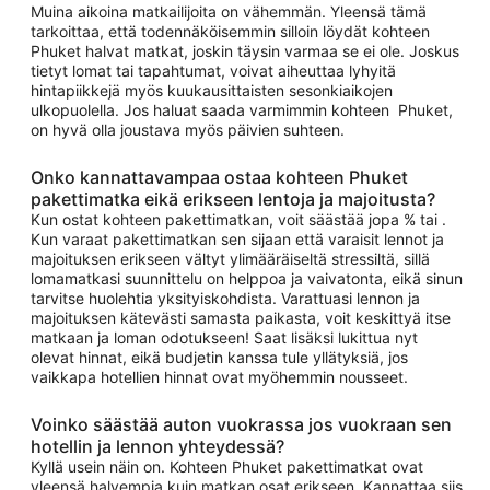
Muina aikoina matkailijoita on vähemmän. Yleensä tämä
tarkoittaa, että todennäköisemmin silloin löydät kohteen
Phuket halvat matkat, joskin täysin varmaa se ei ole. Joskus
tietyt lomat tai tapahtumat, voivat aiheuttaa lyhyitä
hintapiikkejä myös kuukausittaisten sesonkiaikojen
ulkopuolella. Jos haluat saada varmimmin kohteen Phuket,
on hyvä olla joustava myös päivien suhteen.
Onko kannattavampaa ostaa kohteen Phuket
pakettimatka eikä erikseen lentoja ja majoitusta?
Kun ostat kohteen pakettimatkan, voit säästää jopa % tai .
Kun varaat pakettimatkan sen sijaan että varaisit lennot ja
majoituksen erikseen vältyt ylimääräiseltä stressiltä, sillä
lomamatkasi suunnittelu on helppoa ja vaivatonta, eikä sinun
tarvitse huolehtia yksityiskohdista. Varattuasi lennon ja
majoituksen kätevästi samasta paikasta, voit keskittyä itse
matkaan ja loman odotukseen! Saat lisäksi lukittua nyt
olevat hinnat, eikä budjetin kanssa tule yllätyksiä, jos
vaikkapa hotellien hinnat ovat myöhemmin nousseet.
Voinko säästää auton vuokrassa jos vuokraan sen
hotellin ja lennon yhteydessä?
Kyllä usein näin on. Kohteen Phuket pakettimatkat ovat
yleensä halvempia kuin matkan osat erikseen. Kannattaa siis