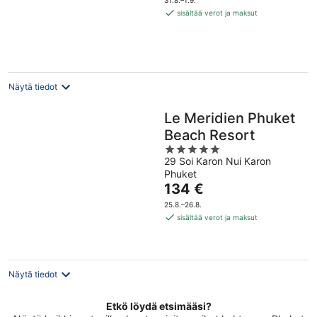
31.8.–1.9.
18 €
sisältää verot ja maksut
per
yö
Näytä tiedot
Le Meridien Phuket
Beach Resort
5
29 Soi Karon Nui Karon
out
Phuket
of
Hinta
134 €
5
on
25.8.–26.8.
134 €
sisältää verot ja maksut
per
yö
Näytä tiedot
Etkö löydä etsimääsi?