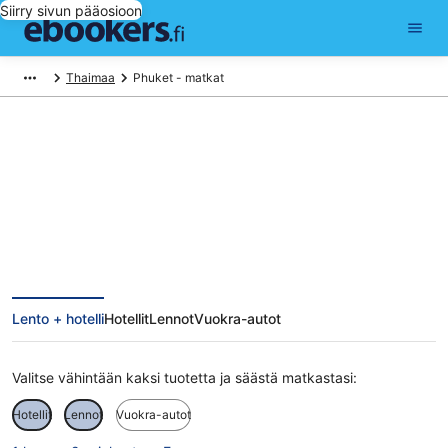
Siirry sivun pääosioon
Thaimaa
Phuket - matkat
Phuket matkat
Lento + hotelli
Hotellit
Lennot
Vuokra-autot
Valitse vähintään kaksi tuotetta ja säästä matkastasi:
Hotellit
Lennot
Vuokra-autot