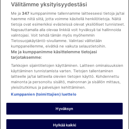
Vrbon sopimusehdot
Välitämme yksityisyydestäsi
Saavutettavuus
Me ja
347
kumppanimme tallennamme laitteeseesi tietoja ja/tai
ebookers BONUS+ -ohjelman ehdot
haemme niitä siitä, jotta voimme käsitellä henkilötietoja. Näitä
tietoja ovat esimerkiksi evästeissä olevat yksilölliset tunnisteet.
Oikeudelliset tiedot / ota meihin yhteyttä
Napsauttamalla alla olevaa linkkiä voit hyväksyä tai hallinnoida
valintojasi. Voit tehdä tämän myös myöhemmin
Sisältövaatimukset ja ilmoituksen tekeminen sisällöstä
Tietosuojakäytäntö-sivullamme. Valintasi välitetään
kumppaneillemme, eivätkä ne vaikuta selaustietoihin.
Tuki
Me ja kumppanimme käsittelemme tietojasi
tarjotaksemme:
Ota yhteyttä
Tarkkojen sijaintitietojen käyttäminen. Laitteen ominaisuuksien
Varauksen muuttaminen tai peruuttaminen
käyttäminen tunnistamista varten. Tietojen tallentaminen
laitteelle ja/tai laitteella olevien tietojen käyttö. Kohdennettu
Varaa lento lentoyhtiön hyvityskupongeilla
mainonta ja personoitu sisältö, mainonnan ja sisällön mittaus,
yleisötutkimus ja palvelujen kehittäminen.
Hyvityksen hakeminen ja aikarajat
Kumppanien (toimittajien) luettelo
Hyväksyn
©2026 Expedia, Inc., Expedia Groupin yritys. Kaikki oikeudet
pidätetään. ebookers ja ebookersin logo ovat Expedia, Inc.:n
tavaramerkkejä tai rekisteröityjä tavaramerkkejä.
Hylkää kaikki