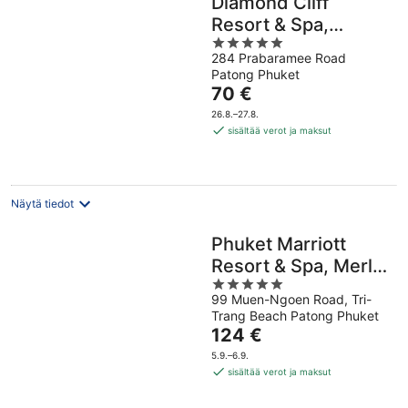
Diamond Cliff
Resort & Spa,
5
Patong Beach
284 Prabaramee Road
out
Patong Phuket
of
Hinta
70 €
5
on
26.8.–27.8.
70 €
sisältää verot ja maksut
per
yö
Näytä tiedot
Phuket Marriott
Resort & Spa, Merlin
5
Beach
99 Muen-Ngoen Road, Tri-
out
Trang Beach Patong Phuket
of
Hinta
124 €
5
on
5.9.–6.9.
124 €
sisältää verot ja maksut
per
yö