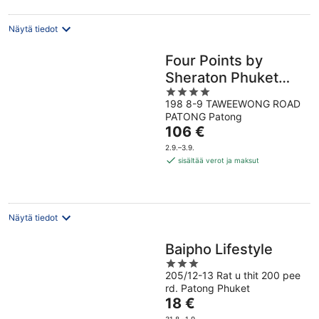
Näytä tiedot
Four Points by
Sheraton Phuket
4
Patong Beach
198 8-9 TAWEEWONG ROAD
out
Resort
PATONG Patong
of
Hinta
106 €
5
on
2.9.–3.9.
106 €
sisältää verot ja maksut
per
yö
Näytä tiedot
Baipho Lifestyle
3
205/12-13 Rat u thit 200 pee
out
rd. Patong Phuket
of
Hinta
18 €
5
on