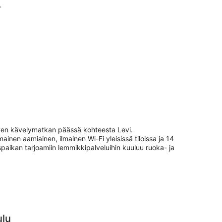
.
yhyen kävelymatkan päässä kohteesta Levi.
mainen aamiainen, ilmainen Wi-Fi yleisissä tiloissa ja 14
paikan tarjoamiin lemmikkipalveluihin kuuluu ruoka- ja
ulu