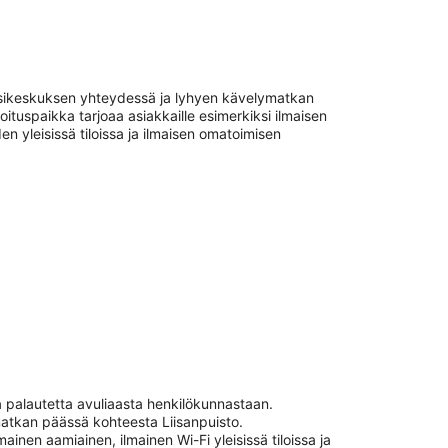
essikeskuksen yhteydessä ja lyhyen kävelymatkan
tuspaikka tarjoaa asiakkaille esimerkiksi ilmaisen
n yleisissä tiloissa ja ilmaisen omatoimisen
a palautetta avuliaasta henkilökunnastaan.
matkan päässä kohteesta Liisanpuisto.
mainen aamiainen, ilmainen Wi-Fi yleisissä tiloissa ja