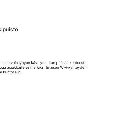
ipuisto
jaitsee vain lyhyen kävelymatkan päässä kohteesta
oaa asiakkaille esimerkiksi ilmaisen Wi-Fi-yhteyden
ja kuntosalin.