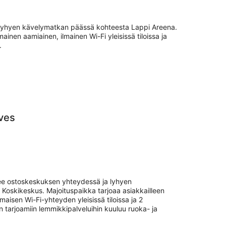
.
n lyhyen kävelymatkan päässä kohteesta Lappi Areena.
mainen aamiainen, ilmainen Wi-Fi yleisissä tiloissa ja
.
lves
tsee ostoskeskuksen yhteydessä ja lyhyen
oskikeskus. Majoituspaikka tarjoaa asiakkailleen
lmaisen Wi-Fi-yhteyden yleisissä tiloissa ja 2
 tarjoamiin lemmikkipalveluihin kuuluu ruoka- ja