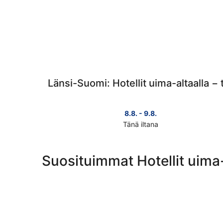
Länsi-Suomi: Hotellit uima-altaalla −
8.8. - 9.8.
Tänä iltana
Tarkista
kohteen
Länsi-
Suosituimmat Hotellit uima
Suomi
hinnat
täksi
illaksi
eli
8.8.