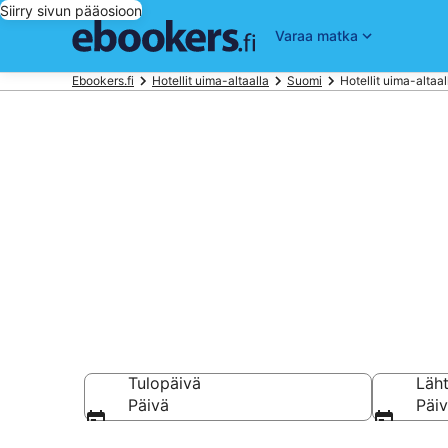
Siirry sivun pääosioon
Varaa matka
Ebookers.fi
Hotellit uima-altaalla
Suomi
Hotellit uima-altaa
Varaa hotelli
Suomi
Tulopäivä
Läh
Päivä
Päi