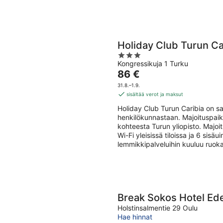
Holiday Club Turun Ca
3
Kongressikuja 1 Turku
out
Hinta
86 €
of
on
5
31.8.–1.9.
86 €
sisältää verot ja maksut
per
Holiday Club Turun Caribia on sa
yö
henkilökunnastaan. Majoituspaik
kohteesta Turun yliopisto. Majoi
Wi-Fi yleisissä tiloissa ja 6 sis
lemmikkipalveluihin kuuluu ruoka
Break Sokos Hotel Ed
Holstinsalmentie 29 Oulu
Hae hinnat