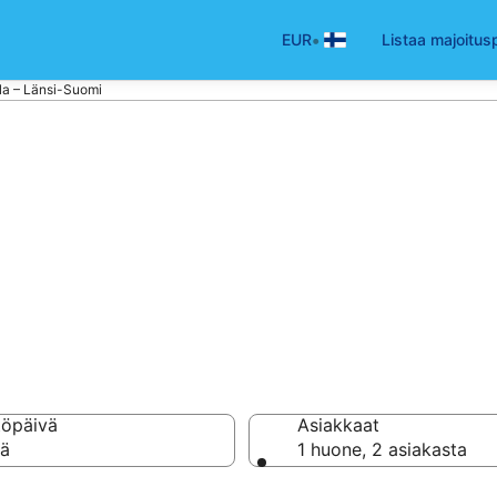
•
EUR
Listaa majoitus
lla – Länsi-Suomi
 uima-altaalla ko
töpäivä
Asiakkaat
vä
1 huone, 2 asiakasta