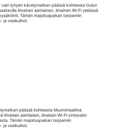
ee vain lyhyen kävelymatkan päässä kohteesta Oulun
aatavilla ilmainen aamiainen, ilmainen Wi-Fi yleisissä
 pysäköinti. Tämän majoituspaikan tarjoamiin
- ja vesikulhot.
ävelymatkan päässä kohteesta Muumimaailma.
si ilmaisen aamiaisen, ilmaisen Wi-Fi-yhteyden
allasta. Tämän majoituspaikan tarjoamiin
- ja vesikulhot.