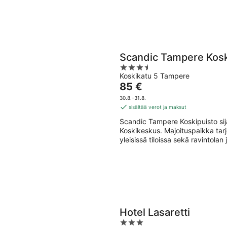
Scandic Tampere Kosk
3.5
Koskikatu 5 Tampere
out
Hinta
85 €
of
on
5
30.8.–31.8.
85 €
sisältää verot ja maksut
per
Scandic Tampere Koskipuisto si
yö
Koskikeskus. Majoituspaikka tarj
yleisissä tiloissa sekä ravintolan 
Hotel Lasaretti
3