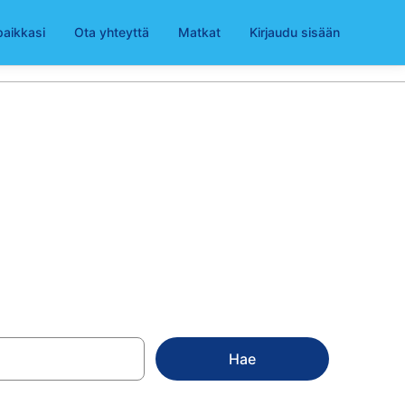
paikkasi
Ota yhteyttä
Matkat
Kirjaudu sisään
hteesta Länsi-
Hae