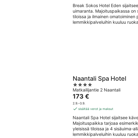
Break Sokos Hotel Eden sijaits
uimaranta. Majoituspaikassa on s
tiloissa ja ilmainen omatoiminen
lemmikkipalveluihin kuuluu ruoka
Naantali Spa Hotel
4
Matkailijantie 2 Naantali
out
Hinta
173 €
of
on
5
2.9.–3.9.
173 €
sisältää verot ja maksut
per
Naantali Spa Hotel sijaitsee k
yö
Majoituspaikka tarjoaa esimerkik
yleisissä tiloissa ja 4 sisäuima-
lemmikkipalveluihin kuuluu ruoka