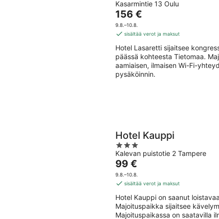
Kasarmintie 13 Oulu
out
Hinta
156 €
of
on
5
9.8.–10.8.
156 €
sisältää verot ja maksut
per
Hotel Lasaretti sijaitsee kongr
yö
päässä kohteesta Tietomaa. Majoi
aamiaisen, ilmaisen Wi-Fi-yhteyde
pysäköinnin.
Hotel Kauppi
3
Kalevan puistotie 2 Tampere
out
Hinta
99 €
of
on
5
9.8.–10.8.
99 €
sisältää verot ja maksut
per
Hotel Kauppi on saanut loistava
yö
Majoituspaikka sijaitsee kävely
Majoituspaikassa on saatavilla il