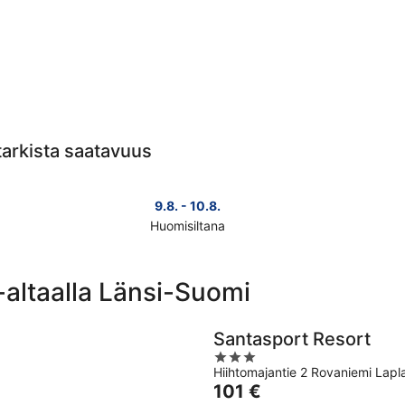
 tarkista saatavuus
9.8. - 10.8.
Huomisiltana
Tarkista
Tark
kohteen
koh
Länsi-
Län
-altaalla Länsi-Suomi
Suomi
Suo
hinnat
hin
huomisillaksi
ensi
Santasport Resort
eli
vii
3
9.8.
eli
Hiihtomajantie 2 Rovaniemi Lapl
out
-
14.8
Hinta
101 €
of