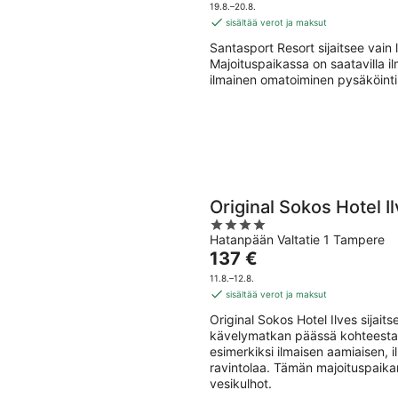
10.8.
-
on
5
19.8.–20.8.
16.8
101 €
sisältää verot ja maksut
per
Santasport Resort sijaitsee vai
yö
Majoituspaikassa on saatavilla il
ilmainen omatoiminen pysäköinti
Original Sokos Hotel I
4
Hatanpään Valtatie 1 Tampere
out
Hinta
137 €
of
on
5
11.8.–12.8.
137 €
sisältää verot ja maksut
per
Original Sokos Hotel Ilves sijai
yö
kävelymatkan päässä kohteesta K
esimerkiksi ilmaisen aamiaisen, i
ravintolaa. Tämän majoituspaikan
vesikulhot.