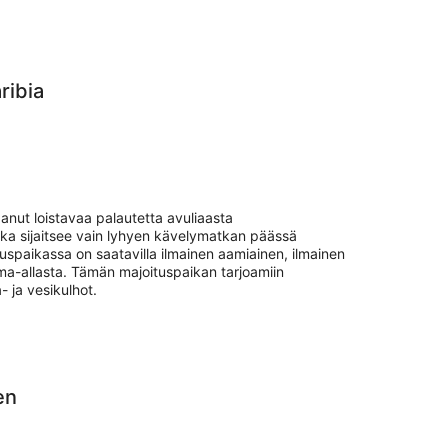
ribia
anut loistavaa palautetta avuliaasta
ka sijaitsee vain lyhyen kävelymatkan päässä
tuspaikassa on saatavilla ilmainen aamiainen, ilmainen
äuima-allasta. Tämän majoituspaikan tarjoamiin
- ja vesikulhot.
en