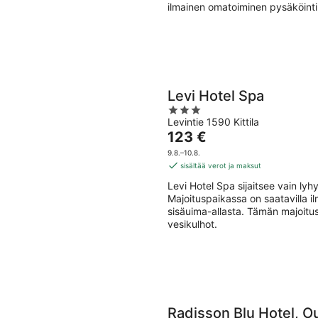
ilmainen omatoiminen pysäköinti
Levi Hotel Spa
3
Levintie 1590 Kittila
out
Hinta
123 €
of
on
5
9.8.–10.8.
123 €
sisältää verot ja maksut
per
Levi Hotel Spa sijaitsee vain l
yö
Majoituspaikassa on saatavilla il
sisäuima-allasta. Tämän majoitus
vesikulhot.
Radisson Blu Hotel, O