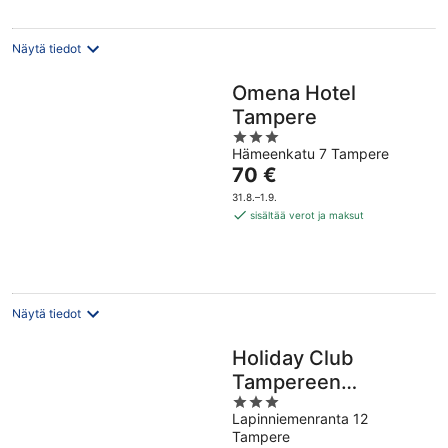
Näytä tiedot
Omena Hotel
Tampere
3
Hämeenkatu 7 Tampere
out
Hinta
70 €
of
on
5
31.8.–1.9.
70 €
sisältää verot ja maksut
per
yö
Näytä tiedot
Holiday Club
Tampereen
3
Kehräämö
Lapinniemenranta 12
out
Tampere
of