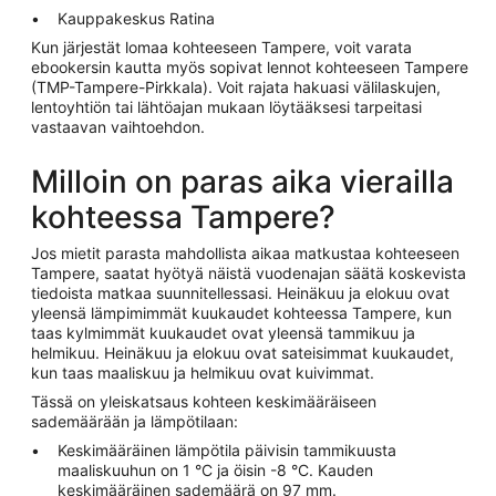
Kauppakeskus Ratina
Kun järjestät lomaa kohteeseen Tampere, voit varata
ebookersin kautta myös sopivat lennot kohteeseen Tampere
(TMP-Tampere-Pirkkala). Voit rajata hakuasi välilaskujen,
lentoyhtiön tai lähtöajan mukaan löytääksesi tarpeitasi
vastaavan vaihtoehdon.
Milloin on paras aika vierailla
kohteessa Tampere?
Jos mietit parasta mahdollista aikaa matkustaa kohteeseen
Tampere, saatat hyötyä näistä vuodenajan säätä koskevista
tiedoista matkaa suunnitellessasi. Heinäkuu ja elokuu ovat
yleensä lämpimimmät kuukaudet kohteessa Tampere, kun
taas kylmimmät kuukaudet ovat yleensä tammikuu ja
helmikuu. Heinäkuu ja elokuu ovat sateisimmat kuukaudet,
kun taas maaliskuu ja helmikuu ovat kuivimmat.
Tässä on yleiskatsaus kohteen keskimääräiseen
sademäärään ja lämpötilaan:
Keskimääräinen lämpötila päivisin tammikuusta
maaliskuuhun on 1 °C ja öisin -8 °C. Kauden
keskimääräinen sademäärä on 97 mm.