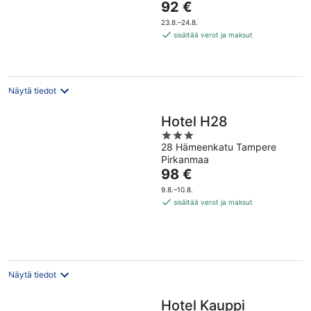
Hinta
92 €
5
on
23.8.–24.8.
92 €
sisältää verot ja maksut
per
yö
Näytä tiedot
Hotel H28
3
28 Hämeenkatu Tampere
out
Pirkanmaa
of
Hinta
98 €
5
on
9.8.–10.8.
98 €
sisältää verot ja maksut
per
yö
Näytä tiedot
Hotel Kauppi