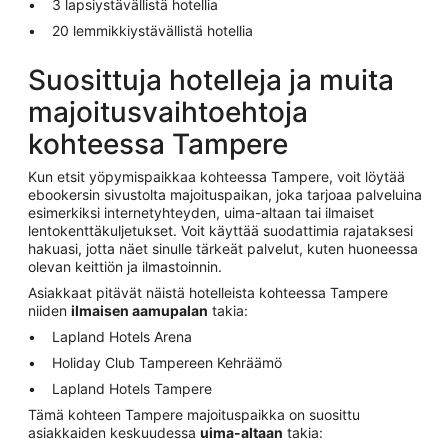
3 lapsiystävällistä hotellia
20 lemmikkiystävällistä hotellia
Suosittuja hotelleja ja muita
majoitusvaihtoehtoja
kohteessa Tampere
Kun etsit yöpymispaikkaa kohteessa Tampere, voit löytää
ebookersin sivustolta majoituspaikan, joka tarjoaa palveluina
esimerkiksi internetyhteyden, uima-altaan tai ilmaiset
lentokenttäkuljetukset. Voit käyttää suodattimia rajataksesi
hakuasi, jotta näet sinulle tärkeät palvelut, kuten huoneessa
olevan keittiön ja ilmastoinnin.
Asiakkaat pitävät näistä hotelleista kohteessa Tampere
niiden
ilmaisen aamupalan
takia:
Lapland Hotels Arena
Holiday Club Tampereen Kehräämö
Lapland Hotels Tampere
Tämä kohteen Tampere majoituspaikka on suosittu
asiakkaiden keskuudessa
uima-altaan
takia: