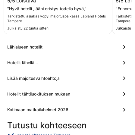
5/5
Loistava
5/5
Lois
"Hyvä hotelli , ääni eristys todella hyvä,"
"Erinomai
Tarkistettu asiakas yöpyi majoituspaikassa Lapland Hotels
Tarkistettu
Tampere
Tampere Ci
Julkaistu 22 tuntia sitten
Julkaistu 2
Lähialueen hotellit
Hotellit lähellä…
Lisää majoitusvaihtoehtoja
Hotellit tähtiluokituksen mukaan
Kotimaan matkailuhelmet 2026
Tutustu kohteeseen