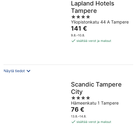
Lapland Hotels
Tampere
4
Yliopistonkatu 44 A Tampere
out
Hinta
141 €
of
on
5
9.8.–10.8.
141 €
sisältää verot ja maksut
per
yö
Näytä tiedot
Scandic Tampere
City
4
Hämeenkatu 1 Tampere
out
Hinta
76 €
of
on
5
13.8.–14.8.
76 €
sisältää verot ja maksut
per
yö