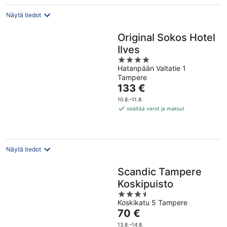
Näytä tiedot
Original Sokos Hotel
Ilves
4
Hatanpään Valtatie 1
out
Tampere
of
Hinta
133 €
5
on
10.8.–11.8.
133 €
sisältää verot ja maksut
per
yö
Näytä tiedot
Scandic Tampere
Koskipuisto
3.5
Koskikatu 5 Tampere
out
Hinta
70 €
of
on
5
13.8.–14.8.