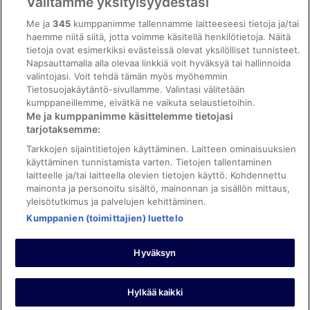
Välitämme yksityisyydestäsi
Saavutettavuus
Me ja
345
kumppanimme tallennamme laitteeseesi tietoja ja/tai
ebookers BONUS+ -ohjelman ehdot
haemme niitä siitä, jotta voimme käsitellä henkilötietoja. Näitä
tietoja ovat esimerkiksi evästeissä olevat yksilölliset tunnisteet.
Oikeudelliset tiedot / ota meihin yhteyttä
Napsauttamalla alla olevaa linkkiä voit hyväksyä tai hallinnoida
valintojasi. Voit tehdä tämän myös myöhemmin
Sisältövaatimukset ja ilmoituksen tekeminen sisällöstä
Tietosuojakäytäntö-sivullamme. Valintasi välitetään
kumppaneillemme, eivätkä ne vaikuta selaustietoihin.
Tuki
Me ja kumppanimme käsittelemme tietojasi
tarjotaksemme:
Ota yhteyttä
Tarkkojen sijaintitietojen käyttäminen. Laitteen ominaisuuksien
Varauksen muuttaminen tai peruuttaminen
käyttäminen tunnistamista varten. Tietojen tallentaminen
laitteelle ja/tai laitteella olevien tietojen käyttö. Kohdennettu
Varaa lento lentoyhtiön hyvityskupongeilla
mainonta ja personoitu sisältö, mainonnan ja sisällön mittaus,
yleisötutkimus ja palvelujen kehittäminen.
Hyvityksen hakeminen ja aikarajat
Kumppanien (toimittajien) luettelo
Hyväksyn
©2026 Expedia, Inc., Expedia Groupin yritys. Kaikki oikeudet
pidätetään. ebookers ja ebookersin logo ovat Expedia, Inc.:n
tavaramerkkejä tai rekisteröityjä tavaramerkkejä.
Hylkää kaikki