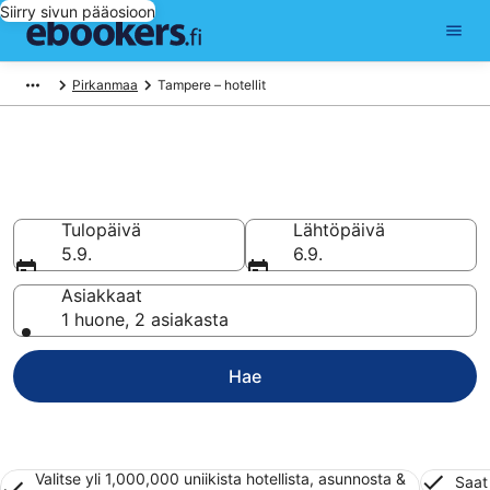
Siirry sivun pääosioon
Pirkanmaa
Tampere – hotellit
Hotellit Tampere
Vertaa 338 halpaa hotellia ja majoitusta alkaen 54 €
Tulopäivä
Lähtöpäivä
5.9.
6.9.
Asiakkaat
1 huone, 2 asiakasta
Hae
Valitse yli 1,000,000 uniikista hotellista, asunnosta &
Saat