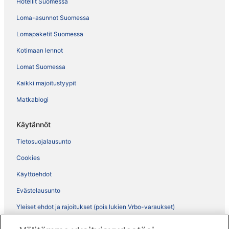
Hotellit Suomessa
Loma-asunnot Suomessa
Lomapaketit Suomessa
Kotimaan lennot
Lomat Suomessa
Kaikki majoitustyypit
Matkablogi
Käytännöt
Tietosuojalausunto
Cookies
Käyttöehdot
Evästelausunto
Yleiset ehdot ja rajoitukset (pois lukien Vrbo-varaukset)
Vrbon sopimusehdot