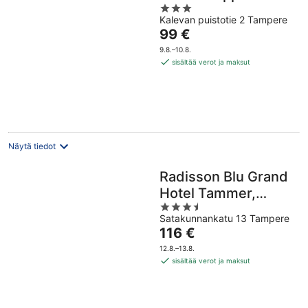
3
Kalevan puistotie 2 Tampere
out
Hinta
99 €
of
on
5
9.8.–10.8.
99 €
sisältää verot ja maksut
per
yö
Näytä tiedot
Radisson Blu Grand
Hotel Tammer,
3.5
Tampere
Satakunnankatu 13 Tampere
out
Hinta
116 €
of
on
5
12.8.–13.8.
116 €
sisältää verot ja maksut
per
yö