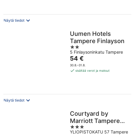
yö
Näytä tiedot
Uumen Hotels
Tampere Finlayson
2
5 Finlaysoninkatu Tampere
out
Hinta
54 €
of
on
5
30.8.–31.8.
54 €
sisältää verot ja maksut
per
yö
Näytä tiedot
Courtyard by
Marriott Tampere
3
City
YLIOPISTOKATU 57 Tampere
out