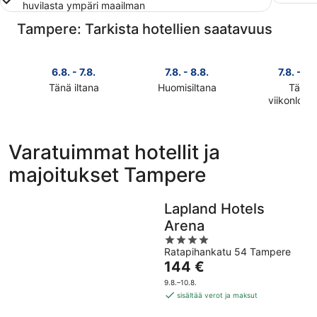
huvilasta ympäri maailman
Tampere: Tarkista hotellien saatavuus
6.8. - 7.8.
7.8. - 8.8.
7.8. - 9.
Tänä iltana
Huomisiltana
Tänä
Tarkista
Tarkista
viikonlop
Tarkista
kohteen
kohteen
kohteen
Tampere
Tampere
Tampere
hinnat
hinnat
Varatuimmat hotellit ja
hinnat
täksi
huomisillaksi
majoitukset Tampere
täksi
illaksi
eli
viikonlopu
eli
7.8.
eli
6.8.
-
Lapland Hotels
7.8.
-
8.8.
Arena
-
7.8.
4
9.8.
Ratapihankatu 54 Tampere
out
Hinta
144 €
of
on
5
9.8.–10.8.
144 €
sisältää verot ja maksut
per