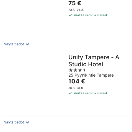
Hinta
75 €
of
on
5
23.8.–24.8.
75 €
sisältää verot ja maksut
per
yö
Näytä tiedot
Unity Tampere - A
Studio Hotel
3.5
25 Pyynikintie Tampere
out
Hinta
104 €
of
on
5
30.8.–31.8.
104 €
sisältää verot ja maksut
per
yö
Näytä tiedot