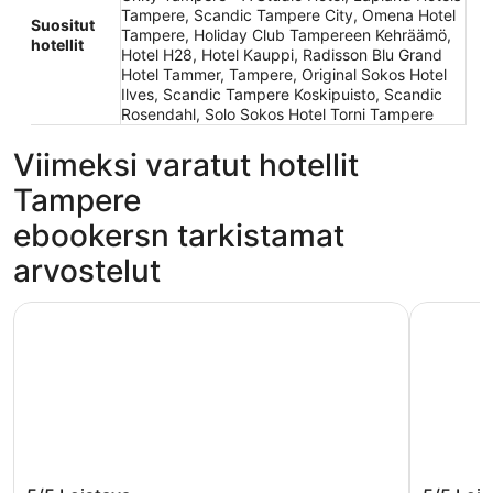
Tampere, Scandic Tampere City, Omena Hotel
Suositut
Tampere, Holiday Club Tampereen Kehräämö,
hotellit
Hotel H28, Hotel Kauppi, Radisson Blu Grand
Hotel Tammer, Tampere, Original Sokos Hotel
Ilves, Scandic Tampere Koskipuisto, Scandic
Rosendahl, Solo Sokos Hotel Torni Tampere
Viimeksi varatut hotellit
Tampere
ebookersn tarkistamat
arvostelut
Lapland Hotels Tampere
Scandic T
Lapland Hotels Tampere
Scandic