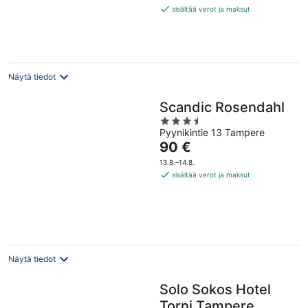
70 €
sisältää verot ja maksut
per
yö
Näytä tiedot
Scandic Rosendahl
3.5
Pyynikintie 13 Tampere
out
Hinta
90 €
of
on
5
13.8.–14.8.
90 €
sisältää verot ja maksut
per
yö
Näytä tiedot
Solo Sokos Hotel
Torni Tampere