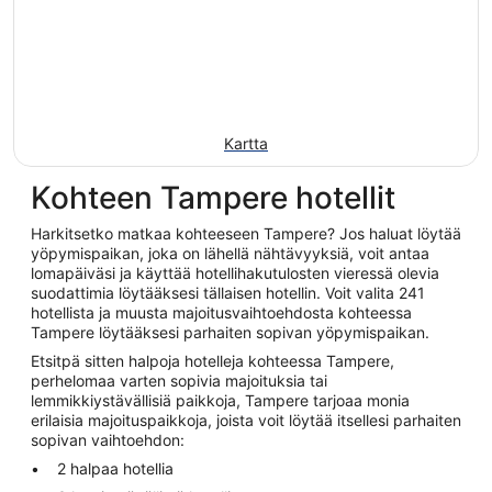
Kartta
Kohteen Tampere hotellit
Harkitsetko matkaa kohteeseen Tampere? Jos haluat löytää
yöpymispaikan, joka on lähellä nähtävyyksiä, voit antaa
lomapäiväsi ja käyttää hotellihakutulosten vieressä olevia
suodattimia löytääksesi tällaisen hotellin. Voit valita 241
hotellista ja muusta majoitusvaihtoehdosta kohteessa
Tampere löytääksesi parhaiten sopivan yöpymispaikan.
Etsitpä sitten halpoja hotelleja kohteessa Tampere,
perhelomaa varten sopivia majoituksia tai
lemmikkiystävällisiä paikkoja, Tampere tarjoaa monia
erilaisia majoituspaikkoja, joista voit löytää itsellesi parhaiten
sopivan vaihtoehdon:
2 halpaa hotellia