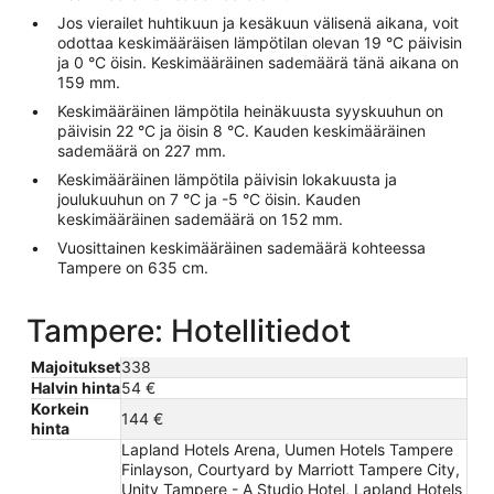
Jos vierailet huhtikuun ja kesäkuun välisenä aikana, voit
odottaa keskimääräisen lämpötilan olevan 19 °C päivisin
ja 0 °C öisin. Keskimääräinen sademäärä tänä aikana on
159 mm.
Keskimääräinen lämpötila heinäkuusta syyskuuhun on
päivisin 22 °C ja öisin 8 °C. Kauden keskimääräinen
sademäärä on 227 mm.
Keskimääräinen lämpötila päivisin lokakuusta ja
joulukuuhun on 7 °C ja -5 °C öisin. Kauden
keskimääräinen sademäärä on 152 mm.
Vuosittainen keskimääräinen sademäärä kohteessa
Tampere on 635 cm.
Tampere: Hotellitiedot
Majoitukset
338
Halvin hinta
54 €
Korkein
144 €
hinta
Lapland Hotels Arena, Uumen Hotels Tampere
Finlayson, Courtyard by Marriott Tampere City,
Unity Tampere - A Studio Hotel, Lapland Hotels