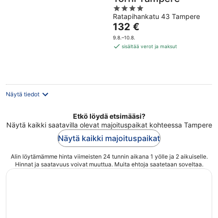
4
Ratapihankatu 43 Tampere
out
Hinta
132 €
of
on
5
9.8.–10.8.
132 €
sisältää verot ja maksut
per
yö
Näytä tiedot
Etkö löydä etsimääsi?
Näytä kaikki saatavilla olevat majoituspaikat kohteessa Tampere
Näytä kaikki majoituspaikat
Alin löytämämme hinta viimeisten 24 tunnin aikana 1 yölle ja 2 aikuiselle.
Hinnat ja saatavuus voivat muuttua. Muita ehtoja saatetaan soveltaa.