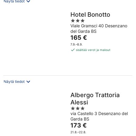
Näytä tiedot
Hotel Bonotto
3
Viale Gramsci 40 Desenzano
out
del Garda BS
of
Hinta
165 €
5
on
7.9.–8.9.
165 €
sisältää verot ja maksut
per
yö
Näytä tiedot
Albergo Trattoria
Alessi
3
via Castello 3 Desenzano del
out
Garda BS
of
Hinta
173 €
5
on
21.8.–22.8.