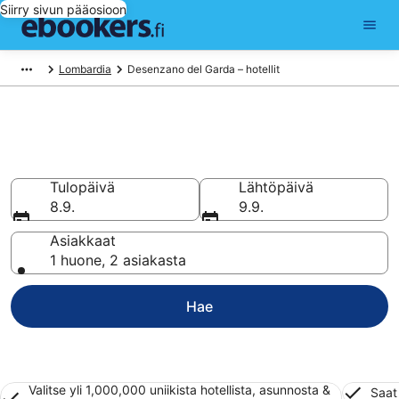
Siirry sivun pääosioon
Lombardia
Desenzano del Garda – hotellit
Hotellit Desenzano del Garda
Vertaa 779 halpaa hotellia ja majoitusta alkaen 115 €
Tulopäivä
Lähtöpäivä
8.9.
9.9.
Asiakkaat
1 huone, 2 asiakasta
Hae
Valitse yli 1,000,000 uniikista hotellista, asunnosta &
Saat