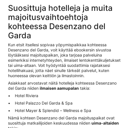
Suosittuja hotelleja ja muita
majoitusvaihtoehtoja
kohteessa Desenzano del
Garda
Kun etsit itsellesi sopivaa yöpymispaikkaa kohteessa
Desenzano del Garda, voit käyttää ebookersin sivustoa
löytääksesi majoituspaikan, joka tarjoaa palveluina
esimerkiksi internetyhteyden, ilmaiset lentokenttäkuljetukset
tai uima-altaan. Voit hyödyntää suodattimia rajataksesi
hotellihakuasi, jotta näet sinulle tärkeät palvelut, kuten
huoneessa olevan keittiön ja ilmastoinnin.
Asiakkaat arvostavat näitä hotelleja kohteessa Desenzano
del Garda niiden
ilmaisen aamupalan
takia:
Hotel Riviera
Hotel Palazzo Del Garda & Spa
Hotel Mayer & Splendid – Wellness e Spa
Nämä kohteen Desenzano del Garda majoituspaikat ovat
suosittuja matkailijoiden keskuudessa niiden
uima-altaiden