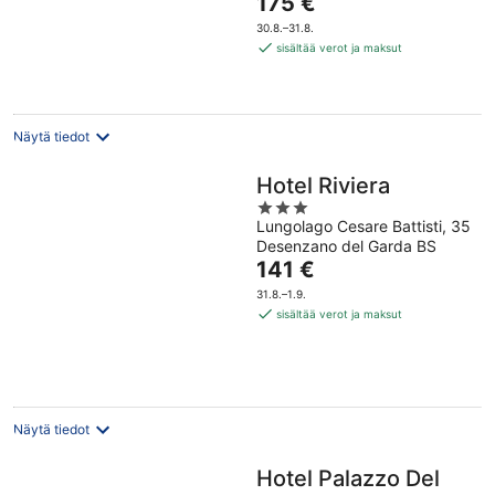
Hinta
175 €
5
on
30.8.–31.8.
175 €
sisältää verot ja maksut
per
yö
Näytä tiedot
Hotel Riviera
3
Lungolago Cesare Battisti, 35
out
Desenzano del Garda BS
of
Hinta
141 €
5
on
31.8.–1.9.
141 €
sisältää verot ja maksut
per
yö
Näytä tiedot
Hotel Palazzo Del