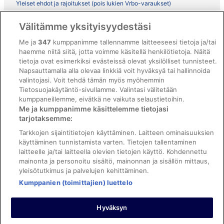
Yleiset ehdot ja rajoitukset (pois lukien Vrbo-varaukset)
Vrbon sopimusehdot
Välitämme yksityisyydestäsi
Saavutettavuus
Me ja
347
kumppanimme tallennamme laitteeseesi tietoja ja/tai
ebookers BONUS+ -ohjelman ehdot
haemme niitä siitä, jotta voimme käsitellä henkilötietoja. Näitä
tietoja ovat esimerkiksi evästeissä olevat yksilölliset tunnisteet.
Oikeudelliset tiedot / ota meihin yhteyttä
Napsauttamalla alla olevaa linkkiä voit hyväksyä tai hallinnoida
valintojasi. Voit tehdä tämän myös myöhemmin
Sisältövaatimukset ja ilmoituksen tekeminen sisällöstä
Tietosuojakäytäntö-sivullamme. Valintasi välitetään
kumppaneillemme, eivätkä ne vaikuta selaustietoihin.
Tuki
Me ja kumppanimme käsittelemme tietojasi
tarjotaksemme:
Ota yhteyttä
Tarkkojen sijaintitietojen käyttäminen. Laitteen ominaisuuksien
Varauksen muuttaminen tai peruuttaminen
käyttäminen tunnistamista varten. Tietojen tallentaminen
laitteelle ja/tai laitteella olevien tietojen käyttö. Kohdennettu
Varaa lento lentoyhtiön hyvityskupongeilla
mainonta ja personoitu sisältö, mainonnan ja sisällön mittaus,
yleisötutkimus ja palvelujen kehittäminen.
Hyvityksen hakeminen ja aikarajat
Kumppanien (toimittajien) luettelo
Hyväksyn
©2026 Expedia, Inc., Expedia Groupin yritys. Kaikki oikeudet