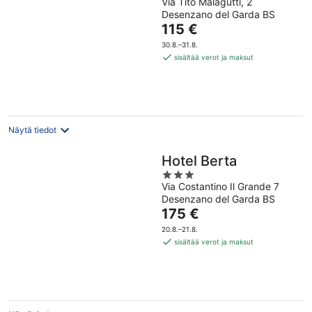
Via Tito Malagutti, 2
out
Desenzano del Garda BS
of
Hinta
115 €
5
on
30.8.–31.8.
115 €
sisältää verot ja maksut
per
yö
Näytä tiedot
Hotel Berta
3
Via Costantino Il Grande 7
out
Desenzano del Garda BS
of
Hinta
175 €
5
on
20.8.–21.8.
175 €
sisältää verot ja maksut
per
yö