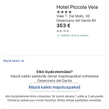
Hotel Piccola Vela
4
Viale T. Dal Molin, 36
out
Desenzano del Garda BS
of
Hinta
353 €
5
on
30.8.–31.8.
353 €
sisältää verot ja maksut
per
yö
Näytä tiedot
Etkö löydä etsimääsi?
Näytä kaikki saatavilla olevat majoituspaikat kohteessa
Desenzano del Garda
Näytä kaikki majoituspaikat
Alin löytämämme hinta viimeisten 24 tunnin aikana 1 yölle ja 2 aikuiselle.
Hinnat ja saatavuus voivat muuttua. Muita ehtoja saatetaan soveltaa.