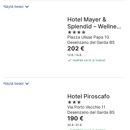
Näytä tiedot
Hotel Mayer &
Splendid – Wellness
4
e Spa
Piazza Ulisse Papa 10
out
Desenzano del Garda BS
of
Hinta
202 €
5
on
13.8.–14.8.
202 €
sisältää verot ja maksut
per
yö
Näytä tiedot
Hotel Piroscafo
3
Via Porto Vecchio 11
out
Desenzano del Garda BS
of
Hinta
190 €
5
on
30.8.–31.8.
190 €