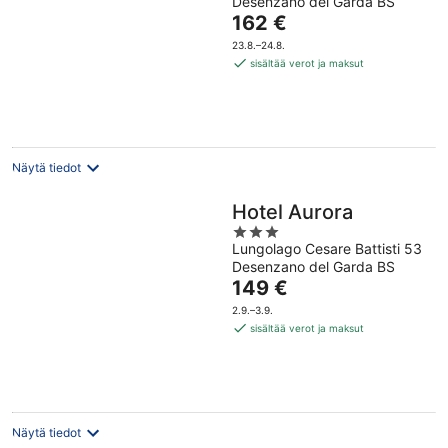
Desenzano del Garda BS
of
Hinta
162 €
5
on
23.8.–24.8.
162 €
sisältää verot ja maksut
per
yö
Näytä tiedot
Hotel Aurora
3
Lungolago Cesare Battisti 53
out
Desenzano del Garda BS
of
Hinta
149 €
5
on
2.9.–3.9.
149 €
sisältää verot ja maksut
per
yö
Näytä tiedot