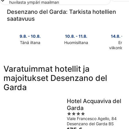
huvilasta ympäri maailman
Desenzano del Garda: Tarkista hotellien
saatavuus
9.8. - 10.8.
10.8. - 11.8.
14.8. - 16
Tänä iltana
Huomisiltana
Ensi
Tarkista
Tarkista
viikonlop
Tarkista
kohteen
kohteen
kohteen
Desenzano
Desenzano
Desenzan
del
del
Varatuimmat hotellit ja
del
Garda
Garda
majoitukset Desenzano del
Garda
hinnat
hinnat
hinnat
täksi
huomisillaksi
Garda
ensi
illaksi
eli
viikonlopu
eli
10.8.
eli
9.8.
-
Hotel Acquaviva del
14.8.
-
11.8.
Garda
-
10.8.
4
16.8.
Viale Francesco Agello, 84
out
Desenzano del Garda BS
of