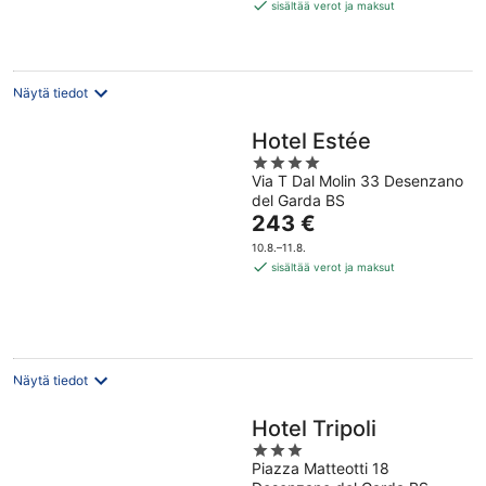
173 €
sisältää verot ja maksut
per
yö
Näytä tiedot
Hotel Estée
4
Via T Dal Molin 33 Desenzano
out
del Garda BS
of
Hinta
243 €
5
on
10.8.–11.8.
243 €
sisältää verot ja maksut
per
yö
Näytä tiedot
Hotel Tripoli
3
Piazza Matteotti 18
out