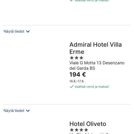
sisältää verot ja maksut
per
yö
Näytä tiedot
Admiral Hotel Villa
Erme
3
Viale G Motta 13 Desenzano
out
del Garda BS
of
Hinta
194 €
5
on
16.8.–17.8.
194 €
sisältää verot ja maksut
per
yö
Näytä tiedot
Hotel Oliveto
4