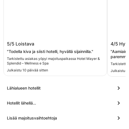
Hotel Mayer & Splendid – Wellness e
Hotel Ri
5/5
Loistava
4/5
Hyv
Spa
"Todella kiva ja siisti hotelli, hyvällä sijainnilla."
"Aamiainen
paremmin 
Tarkistettu asiakas yöpyi majoituspaikassa Hotel Mayer &
edes odot
Splendid – Wellness e Spa
Tarkistettu
auringono
Julkaistu 10 päivää sitten
Julkaistu 3
rannasta 
varsinaise
Lähialueen hotellit
Hotellit lähellä…
Lisää majoitusvaihtoehtoja