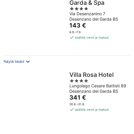
Garda & Spa
4
Via Desenzanino 7
out
Desenzano del Garda BS
of
Hinta
143 €
5
on
6.9.–7.9.
143 €
sisältää verot ja maksut
per
yö
Näytä tiedot
Villa Rosa Hotel
4
Lungolago Cesare Battisti 89
out
Desenzano del Garda BS
of
Hinta
341 €
5
on
30.8.–31.8.
341 €
sisältää verot ja maksut
per
yö