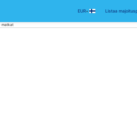
•
EUR
Listaa majoitus
- matkat