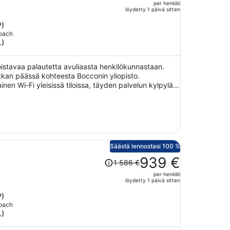
per henkilö
1 559 €,
löydetty 1 päivä sitten
hinta
P)
on
Coach
nyt
L)
917 €
per
oistavaa palautetta avuliaasta henkilökunnastaan.
henkilö
tkan päässä kohteesta Bocconin yliopisto.
inen Wi-Fi yleisissä tiloissa, täyden palvelun kylpylä
Säästä lennostasi 100 %
Hinta
939 €
1 586 €
oli
per henkilö
1 586 €,
löydetty 1 päivä sitten
hinta
P)
on
Coach
nyt
L)
939 €
per