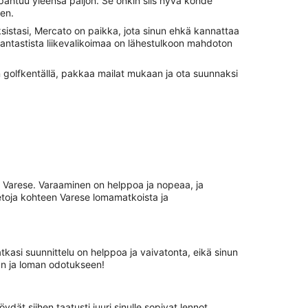
pahtuu yleensä paljon. Se onkin siis hyvä kohde
en.
ksistasi, Mercato on paikka, jota sinun ehkä kannattaa
antastista liikevalikoimaa on lähestulkoon mahdoton
n golfkentällä, pakkaa mailat mukaan ja ota suunnaksi
n Varese. Varaaminen on helppoa ja nopeaa, ja
etoja kohteen Varese lomamatkoista ja
matkasi suunnittelu on helppoa ja vaivatonta, eikä sinun
aan ja loman odotukseen!
dät siihen taatusti juuri sinulle sopivat lennot,