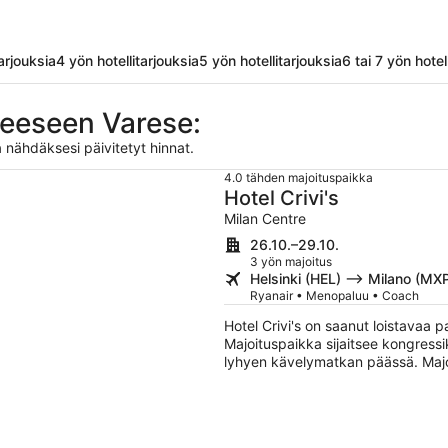
tarjouksia
4 yön hotellitarjouksia
5 yön hotellitarjouksia
6 tai 7 yön hotel
teeseen Varese:
 nähdäksesi päivitetyt hinnat.
4.0 tähden majoituspaikka
Hotel Crivi's
Milan Centre
26.10.–29.10.
3 yön majoitus
Helsinki (HEL) –> Milano (MX
Ryanair • Menopaluu • Coach
Hotel Crivi's on saanut loistavaa 
Majoituspaikka sijaitsee kongress
lyhyen kävelymatkan päässä. Majoi
yhteyden yleisissä tiloissa sekä 
centerin. Tämän majoituspaikan tar
vesikulhot.