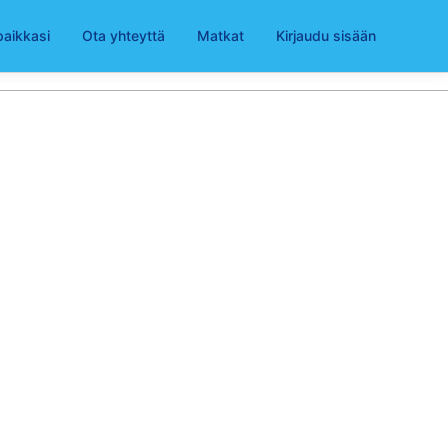
paikkasi
Ota yhteyttä
Matkat
Kirjaudu sisään