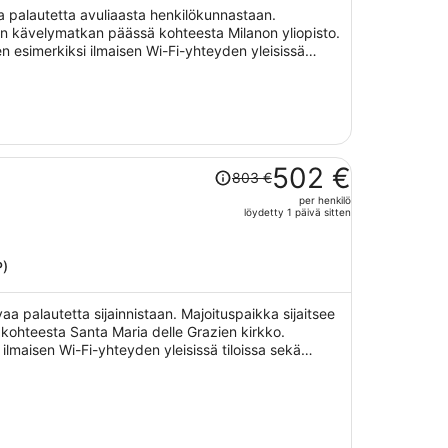
 palautetta avuliaasta henkilökunnastaan.
henkilö
yen kävelymatkan päässä kohteesta Milanon yliopisto.
en esimerkiksi ilmaisen Wi-Fi-yhteyden yleisissä
Hinta
502 €
803 €
oli
per henkilö
803 €,
löydetty 1 päivä sitten
hinta
on
nyt
P)
502 €
per
aa palautetta sijainnistaan. Majoituspaikka sijaitsee
henkilö
ohteesta Santa Maria delle Grazien kirkko.
 ilmaisen Wi-Fi-yhteyden yleisissä tiloissa sekä
ituspaikan tarjoamiin lemmikkipalveluihin kuuluu