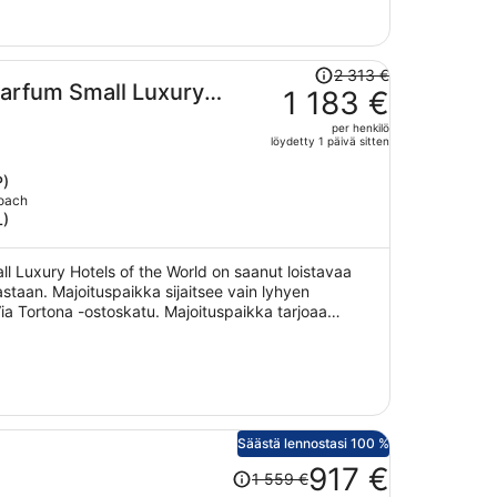
Hinta
2 313 €
Parfum Small Luxury
oli
1 183 €
2 313 €,
per henkilö
hinta
löydetty 1 päivä sitten
on
nyt
P)
Coach
1 183 €
L)
per
henkilö
l Luxury Hotels of the World on saanut loistavaa
staan. Majoituspaikka sijaitsee vain lyhyen
a Tortona -ostoskatu. Majoituspaikka tarjoaa
Fi-yhteyden yleisissä tiloissa, ilmaiset hotellinjohtajan
uspaikan tarjoamiin lemmikkipalveluihin kuuluu ruoka-
Säästä lennostasi 100 %
Hinta
917 €
1 559 €
oli