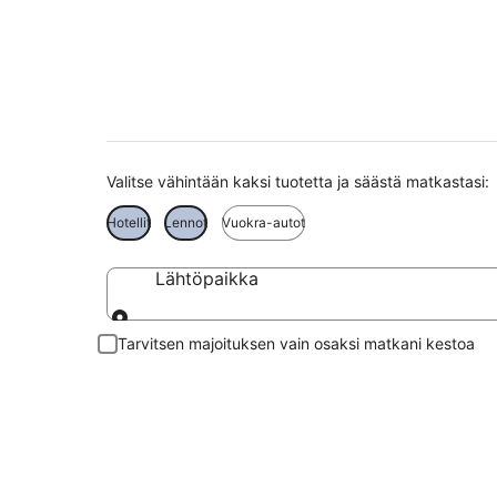
Varese matkat
Valitse vähintään kaksi tuotetta ja säästä matkastasi:
Hotellit
Lennot
Vuokra-autot
Lähtöpaikka
Lähtöpaikka
Tarvitsen majoituksen vain osaksi matkani kestoa