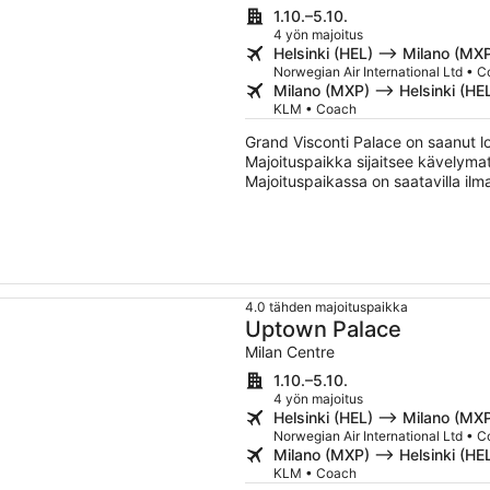
1.10.–5.10.
4 yön majoitus
Helsinki (HEL) –> Milano (MX
Norwegian Air International Ltd • 
Milano (MXP) –> Helsinki (HE
KLM • Coach
Grand Visconti Palace on saanut l
Majoituspaikka sijaitsee kävelyma
Majoituspaikassa on saatavilla ilma
ja sisäuima-allas.
4.0 tähden majoituspaikka
Uptown Palace
Milan Centre
1.10.–5.10.
4 yön majoitus
Helsinki (HEL) –> Milano (MX
Norwegian Air International Ltd • 
Milano (MXP) –> Helsinki (HE
KLM • Coach