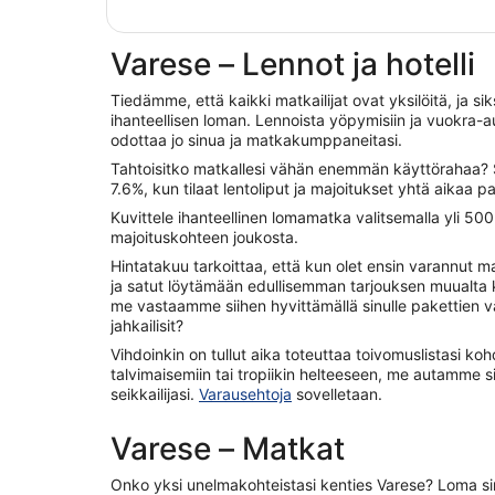
Varese – Lennot ja hotelli
Tiedämme, että kaikki matkailijat ovat yksilöitä, ja siks
ihanteellisen loman. Lennoista yöpymisiin ja vuokra-au
odottaa jo sinua ja matkakumppaneitasi.
Tahtoisitko matkallesi vähän enemmän käyttörahaa? 
7.6%, kun tilaat lentoliput ja majoitukset yhtä aikaa 
Kuvittele ihanteellinen lomamatka valitsemalla yli 5
majoituskohteen joukosta.
Hintatakuu tarkoittaa, että kun olet ensin varannut 
ja satut löytämään edullisemman tarjouksen muualta
me vastaamme siihen hyvittämällä sinulle pakettien v
jahkailisit?
Vihdoinkin on tullut aika toteuttaa toivomuslistasi koh
talvimaisemiin tai tropiikin helteeseen, me autamme 
seikkailijasi.
Varausehtoja
sovelletaan.
Varese – Matkat
Onko yksi unelmakohteistasi kenties Varese? Loma si