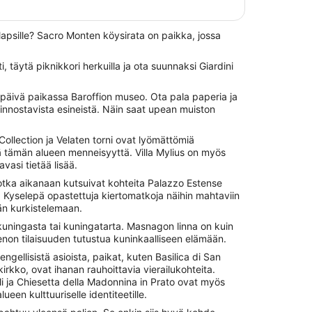
lapsille? Sacro Monten köysirata on paikka, jossa
tti, täytä piknikkori herkuilla ja ota suunnaksi Giardini
 päivä paikassa Baroffion museo. Ota pala paperia ja
a kiinnostavista esineistä. Näin saat upean muiston
Collection ja Velaten torni ovat lyömättömiä
ä tämän alueen menneisyyttä. Villa Mylius on myös
vasi tietää lisää.
 jotka aikanaan kutsuivat kohteita Palazzo Estense
si. Kyselepä opastettuja kiertomatkoja näihin mahtaviin
hän kurkistelemaan.
 kuningasta tai kuningatarta. Masnagon linna on kuin
ienon tilaisuuden tutustua kuninkaalliseen elämään.
engellisistä asioista, paikat, kuten Basilica di San
irkko, ovat ihanan rauhoittavia vierailukohteita.
ja Chiesetta della Madonnina in Prato ovat myös
lueen kulttuuriselle identiteetille.