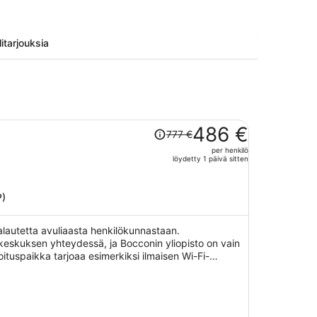
litarjouksia
Hinta
486 €
777 €
oli
per henkilö
777 €,
löydetty 1 päivä sitten
hinta
on
nyt
P)
486 €
per
palautetta avuliaasta henkilökunnastaan.
henkilö
ikeskuksen yhteydessä, ja Bocconin yliopisto on vain
tuspaikka tarjoaa esimerkiksi ilmaisen Wi-Fi-
baarin ja ympäri vuorokauden auki olevan business
joamiin lemmikkipalveluihin kuuluu ruoka- ja