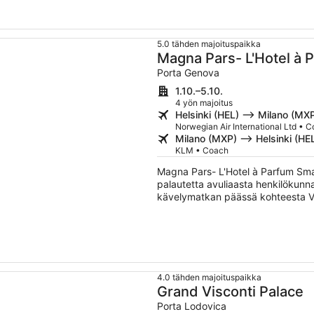
5.0 tähden majoituspaikka
Magna Pars- L'Hotel à 
Hotels of the World
Porta Genova
1.10.–5.10.
4 yön majoitus
Helsinki (HEL) –> Milano (MX
Norwegian Air International Ltd • 
Milano (MXP) –> Helsinki (HE
KLM • Coach
Magna Pars- L'Hotel à Parfum Smal
palautetta avuliaasta henkilökunna
kävelymatkan päässä kohteesta Vi
asiakkaille esimerkiksi ilmaisen Wi-
kutsut ja ravintolan. Tämän majoit
ja vesikulhot.
4.0 tähden majoituspaikka
Grand Visconti Palace
Porta Lodovica