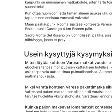
kaupunki on erinomainen matkakohde, joten tartu toi
suunnittelu!
Kun ottaa huomioon, että tämän alueen asukasluku o
tapaaminen onnistuu varmasti vaivatta!
Maan pääkaupunki Rooma sijaitsee kohteesta Vares
lähikaupunki Casciago 4 km länteen päin.
Sacro Monte del Rosario on luonnollisesti paikka, jos
nähtävyys, johon et pety.
Usein kysyttyjä kysymyks
Miten löytää kohteen Varese matkat vuodelle
ebookers tarjoaa monipuolisen kattauksen hotelleja, 
asiakaspalvelu auttaa sinua pulmatilanteissa. Autamm
matkatarjouksista.
Miksi varata kohteen Varese pakettimatka eikä
Valitessasi pakettimatkan sen sijaan että varaisit lenn
tarvitse huolehtia yksityiskohdista. Varattuasi lenno
Kuinka paljon maksavat lomamatkat kohtees
Juuri nyt kohteeseen Varese saa erittäin edullisia pak