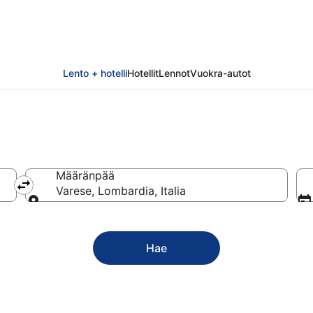
Lento + hotelli
Hotellit
Lennot
Vuokra-autot
Määränpää
Varese, Lombardia, Italia
Määränpää
Hae