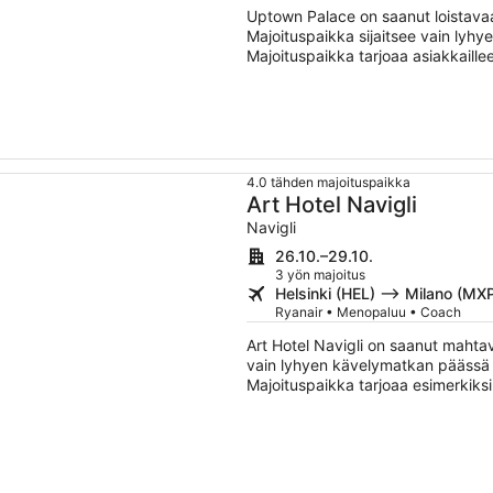
Uptown Palace on saanut loistavaa
Majoituspaikka sijaitsee vain lyh
Majoituspaikka tarjoaa asiakkaille
tiloissa sekä ravintolan ja baarin.
4.0 tähden majoituspaikka
Art Hotel Navigli
Navigli
26.10.–29.10.
3 yön majoitus
Helsinki (HEL) –> Milano (MX
Ryanair • Menopaluu • Coach
Art Hotel Navigli on saanut mahtav
vain lyhyen kävelymatkan päässä k
Majoituspaikka tarjoaa esimerkiksi
kuntoklubin ja baarin. Tämän majo
ruoka- ja vesikulhot.