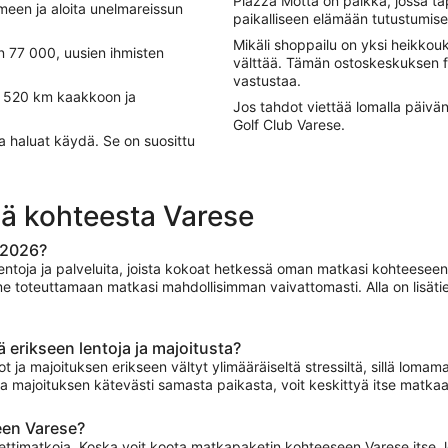
Piazza Motta on paikka, jossa ta
meen ja aloita unelmareissun
paikalliseen elämään tutustumise
Mikäli shoppailu on yksi heikkou
n 77 000, uusien ihmisten
välttää. Tämän ostoskeskuksen f
vastustaa.
e 520 km kaakkoon ja
Jos tahdot viettää lomalla päivä
Golf Club Varese.
sa haluat käydä. Se on suosittu
iä kohteesta Varese
 2026?
lentoja ja palveluita, joista kokoat hetkessä oman matkasi kohteesee
e toteuttamaan matkasi mahdollisimman vaivattomasti. Alla on lisäti
 erikseen lentoja ja majoitusta?
ot ja majoituksen erikseen vältyt ylimääräiseltä stressiltä, sillä loma
n ja majoituksen kätevästi samasta paikasta, voit keskittyä itse matk
een Varese?
ettimatkoja. Koska voit koota matkapaketin kohteeseen Varese itse, löy