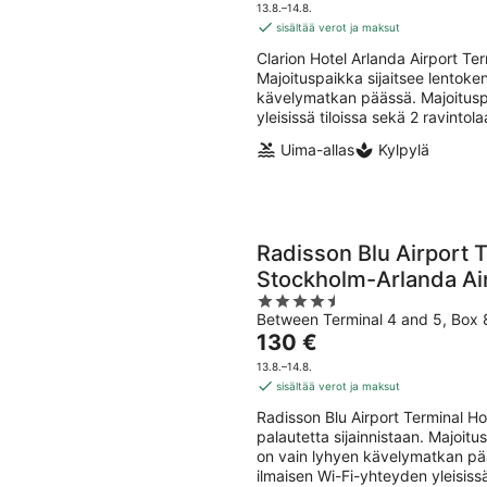
8.8.
-
on
5
13.8.–14.8.
9.8.
124 €
sisältää verot ja maksut
per
Clarion Hotel Arlanda Airport Te
yö
Majoituspaikka sijaitsee lentoke
kävelymatkan päässä. Majoituspa
yleisissä tiloissa sekä 2 ravintol
Uima-allas
Kylpylä
Radisson Blu Airport T
Stockholm-Arlanda Ai
4.5
Between Terminal 4 and 5, Box 
out
Hinta
130 €
of
on
5
13.8.–14.8.
130 €
sisältää verot ja maksut
per
Radisson Blu Airport Terminal Ho
yö
palautetta sijainnistaan. Majoit
on vain lyhyen kävelymatkan pää
ilmaisen Wi-Fi-yhteyden yleisissä 