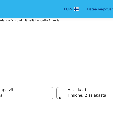
•
EUR
Listaa majoitus
Arlanda
Hotellit lähellä kohdetta Arlanda
okentällä Arlanda
töpäivä
Asiakkaat
vä
1 huone, 2 asiakasta