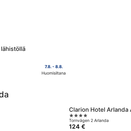
lähistöllä
7.8. - 8.8.
Huomisiltana
Tarkista
Tarkista
hinnat
hinnat
lähellä
lähellä
nda
kohdetta
kohdett
Arlanda
Arlanda
huomisillaksi
täksi
Clarion Hotel Arlanda 
eli
viikonlo
4
7.8.
eli
Tornvägen 2 Arlanda
out
-
7.8.
Hinta
124 €
of