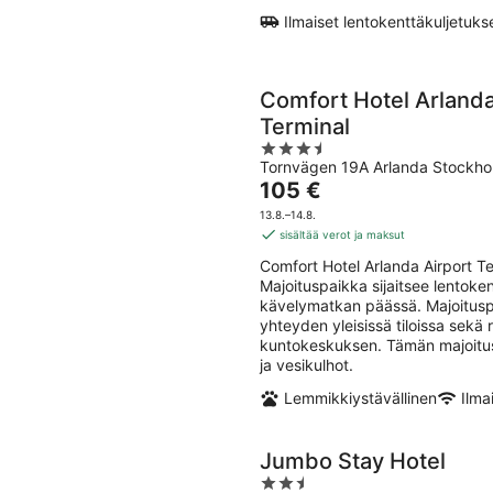
Ilmaiset lentokenttäkuljetuks
Comfort Hotel Arlanda
Terminal
3.5
Tornvägen 19A Arlanda Stockho
out
Hinta
105 €
of
on
5
13.8.–14.8.
105 €
sisältää verot ja maksut
per
Comfort Hotel Arlanda Airport T
yö
Majoituspaikka sijaitsee lentoke
kävelymatkan päässä. Majoituspai
yhteyden yleisissä tiloissa sekä
kuntokeskuksen. Tämän majoitusp
ja vesikulhot.
Lemmikkiystävällinen
Ilma
Jumbo Stay Hotel
2.5