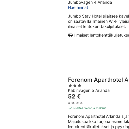
Jumbovagen 4 Arlanda
out
Hae hinnat
of
5
Jumbo Stay Hotel sijaitsee käv
on saatavilla ilmainen Wi-Fi yleis
ilmaiset lentokenttäkuljetukset.
Ilmaiset lentokenttäkuljetuks
Forenom Aparthotel A
3
Kabinvägen 5 Arlanda
out
Hinta
52 €
of
on
5
30.8.–31.8.
52 €
sisältää verot ja maksut
per
Forenom Aparthotel Arlanda sij
yö
Majoituspaikka tarjoaa esimerkiks
lentokenttäkuljetukset ja pyykin