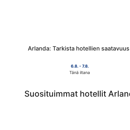
Arlanda: Tarkista hotellien saatavuus 
6.8. - 7.8.
Tänä iltana
Tarkista
hinnat
lähellä
Suosituimmat hotellit Arla
kohdetta
Arlanda
täksi
illaksi
eli
6.8.