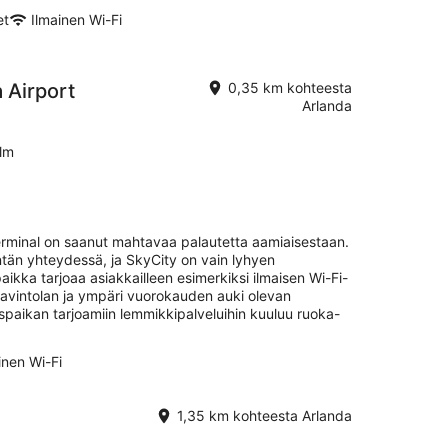
et
Ilmainen Wi-Fi
 Airport
0,35 km kohteesta
Arlanda
lm
erminal on saanut mahtavaa palautetta aamiaisestaan.
ntän yhteydessä, ja SkyCity on vain lyhyen
kka tarjoaa asiakkailleen esimerkiksi ilmaisen Wi-Fi-
 ravintolan ja ympäri vuorokauden auki olevan
aikan tarjoamiin lemmikkipalveluihin kuuluu ruoka-
inen Wi-Fi
1,35 km kohteesta Arlanda