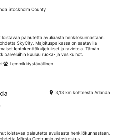
anda Stockholm County
loistavaa palautetta avuliaasta henkilökunnastaan.
 kohdetta SkyCity. Majoituspaikassa on saatavilla
 ilmaiset lentokenttäkuljetukset ja ravintola. Tämän
kipalveluihin kuuluu ruoka- ja vesikulhot.
et
Lemmikkiystävällinen
nda
3,13 km kohteesta Arlanda
n
ut loistavaa palautetta avuliaasta henkilökunnastaan.
ä kohdetta Märsta Centrumin ostoskeskus.