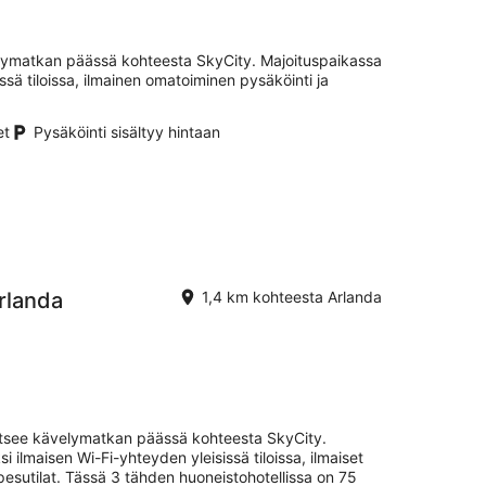
elymatkan päässä kohteesta SkyCity. Majoituspaikassa
issä tiloissa, ilmainen omatoiminen pysäköinti ja
et
Pysäköinti sisältyy hintaan
rlanda
1,4 km kohteesta Arlanda
aitsee kävelymatkan päässä kohteesta SkyCity.
i ilmaisen Wi-Fi-yhteyden yleisissä tiloissa, ilmaiset
pesutilat. Tässä 3 tähden huoneistohotellissa on 75