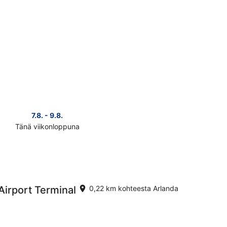
7.8. - 9.8.
14.8. 
Tänä viikonloppuna
Ensi vii
Tarkista
hinnat
lähellä
a
kohdetta
Arlanda
ensi
Airport Terminal
0,22 km kohteesta Arlanda
puksi
viikonlopuksi
eli
14.8.