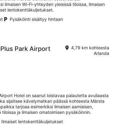
i ilmaisen Wi-Fi-yhteyden yleisissä tiloissa, ilmaisen
set lentokenttäkuljetukset.
et
Pysäköinti sisältyy hintaan
Plus Park Airport
4,79 km kohteesta
Arlanda
irport Hotel on saanut loistavaa palautetta avuliaasta
kka sijaitsee kävelymatkan päässä kohteesta Märsta
paikka tarjoaa esimerkiksi ilmaisen aamiaisen,
 tiloissa ja ilmaisen omatoimisen pysäköinnin.
Ilmaiset lentokenttäkuljetukset