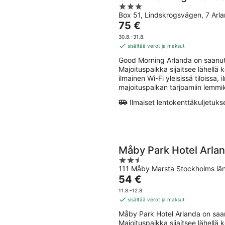
3
Box 51, Lindskrogsvägen, 7 Arl
out
Hinta
75 €
of
on
5
30.8.–31.8.
75 €
sisältää verot ja maksut
per
Good Morning Arlanda on saanut 
yö
Majoituspaikka sijaitsee lähellä
ilmainen Wi-Fi yleisissä tiloissa,
majoituspaikan tarjoamiin lemmik
Ilmaiset lentokenttäkuljetuks
Måby Park Hotel Arla
2.5
111 Måby Marsta Stockholms lä
out
Hinta
54 €
of
on
5
11.8.–12.8.
54 €
sisältää verot ja maksut
per
Måby Park Hotel Arlanda on saan
yö
Majoituspaikka sijaitsee lähell