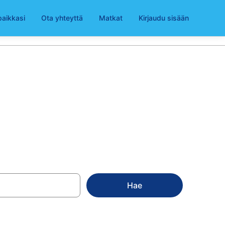
paikkasi
Ota yhteyttä
Matkat
Kirjaudu sisään
 (ARN)
Hae