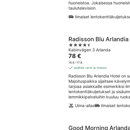
huoneistoa. Jokaisessa huoneist
taulutelevision.
Ilmaiset lentokenttäkuljetuks
Radisson Blu Arlandia
4.5
Kabinvägen 3 Arlanda
out
Hinta
78 €
of
on
5
16.8.–17.8.
78 €
sisältää verot ja maksut
per
Radisson Blu Arlandia Hotel on 
yö
Majoituspaikka sijaitsee kävely
tarjoaa asiakkaille esimerkiksi il
lentokenttäkuljetukset ja sisäui
lemmikkipalveluihin kuuluu ruoka
Uima-allas
Ilmaiset lentok
Good Morning Arland