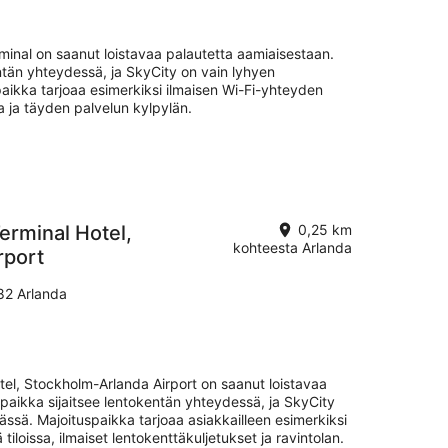
-
16.8.
rminal on saanut loistavaa palautetta aamiaisestaan.
ntän yhteydessä, ja SkyCity on vain lyhyen
ikka tarjoaa esimerkiksi ilmaisen Wi-Fi-yhteyden
aa ja täyden palvelun kylpylän.
erminal Hotel,
0,25 km
kohteesta Arlanda
rport
82 Arlanda
tel, Stockholm-Arlanda Airport on saanut loistavaa
uspaikka sijaitsee lentokentän yhteydessä, ja SkyCity
ssä. Majoituspaikka tarjoaa asiakkailleen esimerkiksi
tiloissa, ilmaiset lentokenttäkuljetukset ja ravintolan.