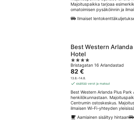
Majoituspaikka tarjoaa esimerkiks
omatoimisen pysäköinnin ja ilmai
Ilmaiset lentokenttäkuljetuks
Best Western Arlanda 
Hotel
4
Bristagatan 16 Arlandastad
out
Hinta
82 €
of
on
5
13.8.–14.8.
82 €
sisältää verot ja maksut
per
Best Western Arlanda Plus Park A
yö
henkilökunnastaan. Majoituspai
Centrumin ostoskeskus. Majoitus
ilmaisen Wi-Fi-yhteyden yleisissä
Aamiainen sisältyy hintaan