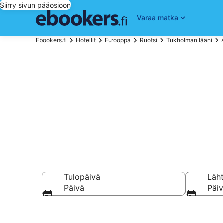
Siirry sivun pääosioon
Varaa matka
Ebookers.fi
Hotellit
Eurooppa
Ruotsi
Tukholman lääni
Hotellit lent
Tulopäivä
Läh
Päivä
Päi