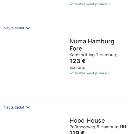
103 €
sisältää verot ja maksut
per
yö
Näytä tiedot
Numa Hamburg
Fore
Kapstadtring 1 Hamburg
Hinta
123 €
on
30.8.–31.8.
123 €
sisältää verot ja maksut
per
yö
Näytä tiedot
Hood House
Poßmoorweg 6 Hamburg HH
Hinta
119 €