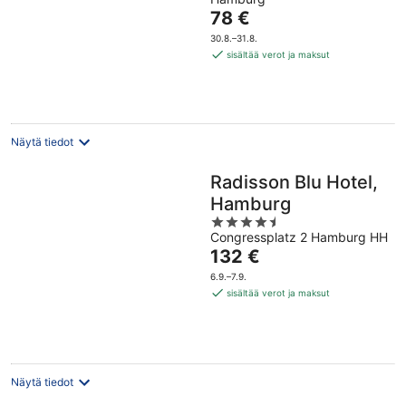
Hinta
78 €
on
30.8.–31.8.
78 €
sisältää verot ja maksut
per
yö
Näytä tiedot
Radisson Blu Hotel,
Hamburg
4.5
Congressplatz 2 Hamburg HH
out
Hinta
132 €
of
on
5
6.9.–7.9.
132 €
sisältää verot ja maksut
per
yö
Näytä tiedot