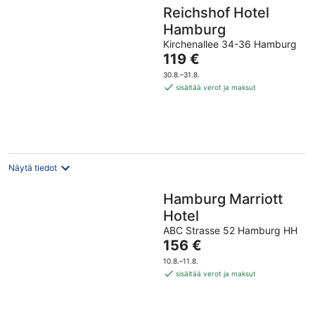
Reichshof Hotel
Hamburg
Kirchenallee 34-36 Hamburg
Hinta
119 €
on
30.8.–31.8.
119 €
sisältää verot ja maksut
per
yö
Näytä tiedot
Hamburg Marriott
Hotel
ABC Strasse 52 Hamburg HH
Hinta
156 €
on
10.8.–11.8.
156 €
sisältää verot ja maksut
per
yö