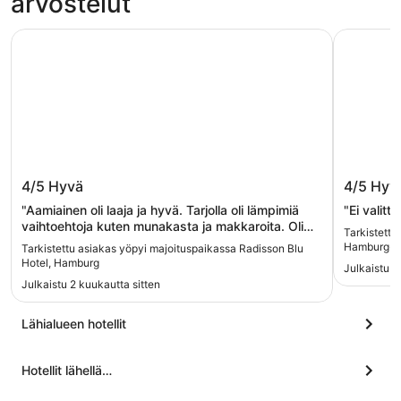
arvostelut
Radisson Blu Hotel, Hamburg
B&B HOTE
Radisson Blu Hotel, Hamburg
B&B HO
4/5
Hyvä
4/5
Hyv
"Aamiainen oli laaja ja hyvä. Tarjolla oli lämpimiä
"Ei valitt
vaihtoehtoja kuten munakasta ja makkaroita. Oli
Tarkistett
leipiä ja jogurtti vaihtoehtoja. Huone oli perushuone
Hamburg-Ai
Tarkistettu asiakas yöpyi majoituspaikassa Radisson Blu
ilman mitään erityistä. Suuri plussa tulee hyvästä
Hotel, Hamburg
Julkaistu 8
sängystä jonka kanssa ei tarvinnut kärsiä kipeästä
Julkaistu 2 kuukautta sitten
selästä. Hotellin sijainti on myös hyvä.
Kävelyetäisyydellä rautatieasemasta ja vieressä
hieno puistoalue. Huoneessa oleva kahvikuppi
Lähialueen hotellit
sisälsi edellisen asukkaan huulipunat eli
siisteydessä on parantamisen varaa."
Hotellit lähellä…