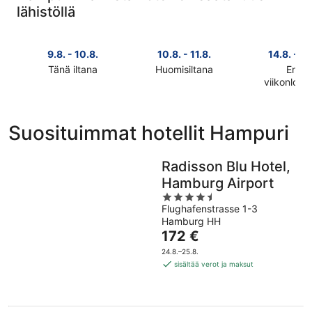
lähistöllä
9.8. - 10.8.
10.8. - 11.8.
14.8. - 16
Tänä iltana
Huomisiltana
Ensi
Tarkista
Tarkista
viikonlop
Tarkista
hinnat
hinnat
hinnat
lähellä
lähellä
lähellä
kohdetta
kohdetta
Suosituimmat hotellit Hampuri
kohdetta
Hampuri
Hampuri
Hampuri
täksi
huomisillaksi
ensi
Radisson Blu Hotel,
illaksi
eli
viikonlopu
eli
10.8.
Hamburg Airport
eli
9.8.
-
4.5
14.8.
-
11.8.
Flughafenstrasse 1-3
out
-
10.8.
Hamburg HH
of
Hinta
16.8.
172 €
5
on
24.8.–25.8.
172 €
sisältää verot ja maksut
per
yö