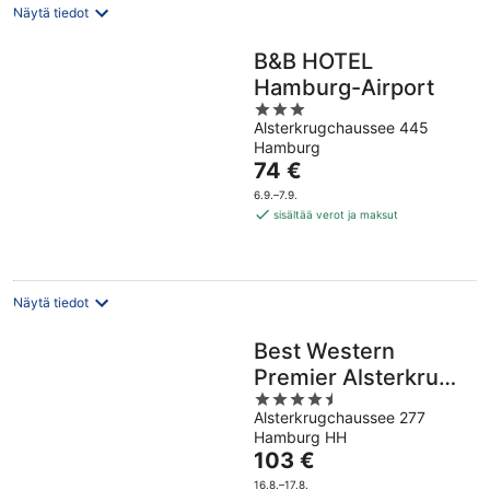
Näytä tiedot
B&B HOTEL
Hamburg-Airport
3
Alsterkrugchaussee 445
out
Hamburg
of
Hinta
74 €
5
on
6.9.–7.9.
74 €
sisältää verot ja maksut
per
yö
Näytä tiedot
Best Western
Premier Alsterkrug
4.5
Hotel
Alsterkrugchaussee 277
out
Hamburg HH
of
Hinta
103 €
5
on
16.8.–17.8.