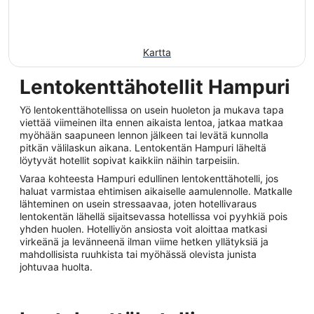
Kartta
Lentokenttähotellit Hampuri
Yö lentokenttähotellissa on usein huoleton ja mukava tapa
viettää viimeinen ilta ennen aikaista lentoa, jatkaa matkaa
myöhään saapuneen lennon jälkeen tai levätä kunnolla
pitkän välilaskun aikana. Lentokentän Hampuri läheltä
löytyvät hotellit sopivat kaikkiin näihin tarpeisiin.
Varaa kohteesta Hampuri edullinen lentokenttähotelli, jos
haluat varmistaa ehtimisen aikaiselle aamulennolle. Matkalle
lähteminen on usein stressaavaa, joten hotellivaraus
lentokentän lähellä sijaitsevassa hotellissa voi pyyhkiä pois
yhden huolen. Hotelliyön ansiosta voit aloittaa matkasi
virkeänä ja levänneenä ilman viime hetken yllätyksiä ja
mahdollisista ruuhkista tai myöhässä olevista junista
johtuvaa huolta.