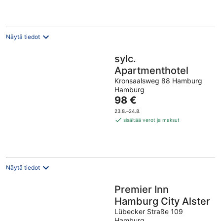
per
yö
Näytä tiedot
sylc.
Apartmenthotel
Kronsaalsweg 88 Hamburg
Hamburg
Hinta
98 €
on
23.8.–24.8.
98 €
sisältää verot ja maksut
per
yö
Näytä tiedot
Premier Inn
Hamburg City Alster
Lübecker Straße 109
Hamburg