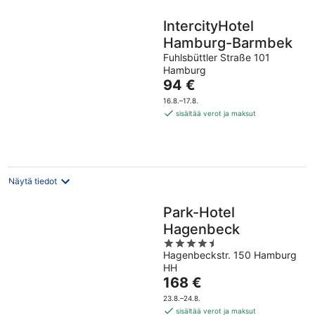
IntercityHotel
Hamburg-Barmbek
Fuhlsbüttler Straße 101
Hamburg
Hinta
94 €
on
16.8.–17.8.
94 €
sisältää verot ja maksut
per
yö
Näytä tiedot
Park-Hotel
Hagenbeck
4.5
Hagenbeckstr. 150 Hamburg
out
HH
of
Hinta
168 €
5
on
23.8.–24.8.
168 €
sisältää verot ja maksut