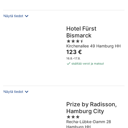
Näytä tiedot
Hotel Fürst
Bismarck
3.5
Kirchenallee 49 Hamburg HH
out
Hinta
123 €
of
on
5
16.8.–17.8.
123 €
sisältää verot ja maksut
per
yö
Näytä tiedot
Prize by Radisson,
Hamburg City
3
Recha-Lübke-Damm 28
out
Hamburg HH