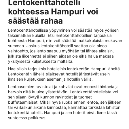
Lentokenttähotelli
kohteessa Hampuri voi
säästää rahaa
Lentokenttähotellissa yöpyminen voi säästää myös yöllisen
taksimatkan kuluilta. Etsi lentokenttähotellien tarjouksia
kohteesta Hampuri, niin voit säästää matkakuluista mukavan
summan. Joskus lentokenttähotelli saattaa olla ainoa
vaihtoehto, jos lento saapuu myöhään tai lähtee aikaisin,
julkista liikennettä ei siihen aikaan ole eikä halua maksaa
yksityisestä kuljetuksesta maltaita.
Hae silloin tarjouksia hotelleihin lentokentän Hampuri läheltä.
Lentokentän lähellä sijaitsevat hotellit järjestävät usein
ilmaisen kuljetuksen aseman ja hotellin välillä.
Lentoasemien ravintolat ja kahvilat ovat monesti hintavia ja
harvoin niitä kuulee ylistettävän. Lentokenttähotelleista voi
sen sijaan löytyä kunnon ravintolat ja tuoreet
buffetaamiaiset. Mikäli hyvä ruoka ennen lentoa, sen jälkeen
tai välilaskun aikana kiinnostaa, kannattaa tarkistaa lähistön
lentokenttähotellit. Hampuri ja sen hotellit eivät liene tässä
suhteessa poikkeus.