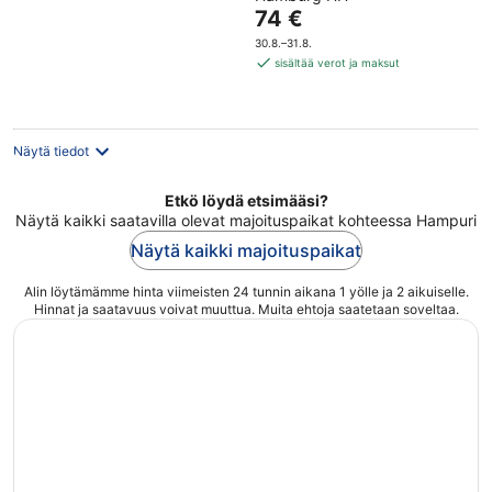
of
Hinta
74 €
5
on
30.8.–31.8.
74 €
sisältää verot ja maksut
per
yö
Näytä tiedot
Etkö löydä etsimääsi?
Näytä kaikki saatavilla olevat majoituspaikat kohteessa Hampuri
Näytä kaikki majoituspaikat
Alin löytämämme hinta viimeisten 24 tunnin aikana 1 yölle ja 2 aikuiselle.
Hinnat ja saatavuus voivat muuttua. Muita ehtoja saatetaan soveltaa.