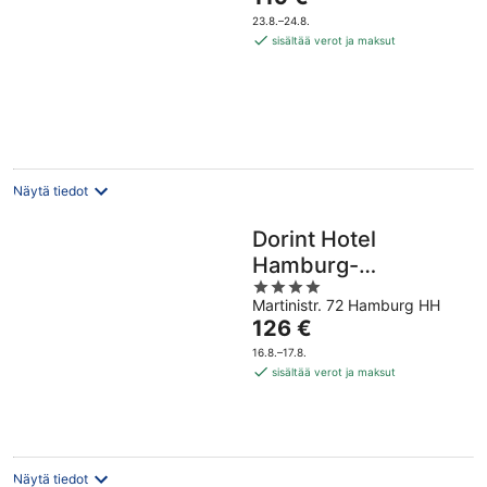
on
23.8.–24.8.
119 €
sisältää verot ja maksut
per
yö
Näytä tiedot
Dorint Hotel
Hamburg-
4
Eppendorf
Martinistr. 72 Hamburg HH
out
Hinta
126 €
of
on
5
16.8.–17.8.
126 €
sisältää verot ja maksut
per
yö
Näytä tiedot