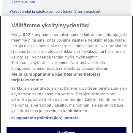
Evästelausunto
Yleiset ehdot ja rajoitukset (pois lukien Vrbo-varaukset)
Vrbon sopimusehdot
Välitämme yksityisyydestäsi
Saavutettavuus
Me ja
347
kumppanimme tallennamme laitteeseesi tietoja ja/tai
ebookers BONUS+ -ohjelman ehdot
haemme niitä siitä, jotta voimme käsitellä henkilötietoja. Näitä
tietoja ovat esimerkiksi evästeissä olevat yksilölliset tunnisteet.
Oikeudelliset tiedot / ota meihin yhteyttä
Napsauttamalla alla olevaa linkkiä voit hyväksyä tai hallinnoida
valintojasi. Voit tehdä tämän myös myöhemmin
Sisältövaatimukset ja ilmoituksen tekeminen sisällöstä
Tietosuojakäytäntö-sivullamme. Valintasi välitetään
kumppaneillemme, eivätkä ne vaikuta selaustietoihin.
Tuki
Me ja kumppanimme käsittelemme tietojasi
tarjotaksemme:
Ota yhteyttä
Tarkkojen sijaintitietojen käyttäminen. Laitteen ominaisuuksien
Varauksen muuttaminen tai peruuttaminen
käyttäminen tunnistamista varten. Tietojen tallentaminen
laitteelle ja/tai laitteella olevien tietojen käyttö. Kohdennettu
Varaa lento lentoyhtiön hyvityskupongeilla
mainonta ja personoitu sisältö, mainonnan ja sisällön mittaus,
yleisötutkimus ja palvelujen kehittäminen.
Hyvityksen hakeminen ja aikarajat
Kumppanien (toimittajien) luettelo
Hyväksyn