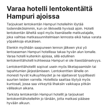
Varaa hotelli lentokentältä
Hampuri ajoissa
Tarjoukset lentokentän Hampuri hotelleihin löytää
todennäköisimmin, kun on liikkeellä hyvissä ajoin. Hotelli
lentokentän läheltä sopii myös itsenäiselle matkustajalle,
joka vaihtaa matkasuunnitelmiaan lennosta eikä halua varata
yöpaikkoja etukäteen.
Etenkin myöhään saapuneen lennon jälkeen yksi yö
lentoaseman Hampuri hotellissa takaa hyvän alun lomalle.
Varaa hotelli kuitenkin ajoissa, sillä edullinen
lentokenttähotelli kohteessa Hampuri ei ole itsestäänselvyys.
Lentokenttähotellit sopivat usein myös liiketapaamisiin tai
tapahtumien järjestämiseen. Lentokenttien lähelle on
monesti hyvät kulkuyhteydet ja ne sijaitsevat tyypillisesti
suurten teiden varrella. Hotellista saattaa löytyä myös
kuntosali, jossa saa virkeyttä lihaksiin vaikkapa pitkän
välilaskun aikana.
Tarkista lentokentän Hampuri hotellit ja tarjoukset
lentokenttähotelleihin jo tänään, jotta matkasi pääsee
hyvään alkuun.