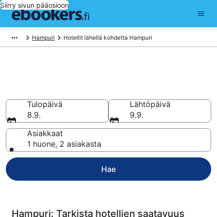
Siirry sivun pääosioon
Hampuri
Hotellit lähellä kohdetta Hampuri
Hotellit lentokentällä Hampuri
(HAM)
Tulopäivä
Lähtöpäivä
8.9.
9.9.
Asiakkaat
1 huone, 2 asiakasta
Hae
Hampuri: Tarkista hotellien saatavuus