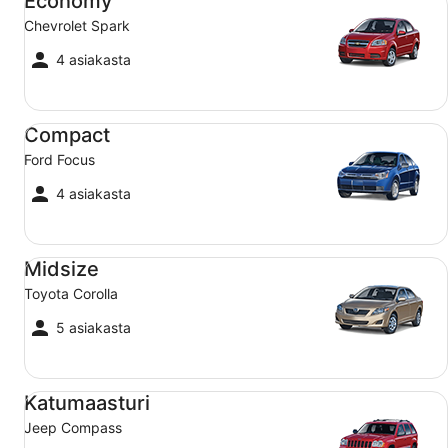
Economy
Chevrolet Spark
4 asiakasta
Compact Ford Focus
Compact
Ford Focus
4 asiakasta
Midsize Toyota Corolla
Midsize
Toyota Corolla
5 asiakasta
Katumaasturi Jeep Compass
Katumaasturi
Jeep Compass