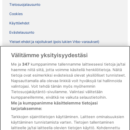
Tietosuojalausunto
Cookies
Käyttöehdot
Evästelausunto
Yleiset ehdot ja rajoitukset (pois lukien Vrbo-varaukset)
Vrbon sopimusehdot
Välitämme yksityisyydestäsi
Saavutettavuus
Me ja
347
kumppanimme tallennamme laitteeseesi tietoja ja/tai
ebookers BONUS+ -ohjelman ehdot
haemme niitä siitä, jotta voimme käsitellä henkilötietoja. Näitä
tietoja ovat esimerkiksi evästeissä olevat yksilölliset tunnisteet.
Oikeudelliset tiedot / ota meihin yhteyttä
Napsauttamalla alla olevaa linkkiä voit hyväksyä tai hallinnoida
valintojasi. Voit tehdä tämän myös myöhemmin
Sisältövaatimukset ja ilmoituksen tekeminen sisällöstä
Tietosuojakäytäntö-sivullamme. Valintasi välitetään
kumppaneillemme, eivätkä ne vaikuta selaustietoihin.
Tuki
Me ja kumppanimme käsittelemme tietojasi
tarjotaksemme:
Ota yhteyttä
Tarkkojen sijaintitietojen käyttäminen. Laitteen ominaisuuksien
Varauksen muuttaminen tai peruuttaminen
käyttäminen tunnistamista varten. Tietojen tallentaminen
laitteelle ja/tai laitteella olevien tietojen käyttö. Kohdennettu