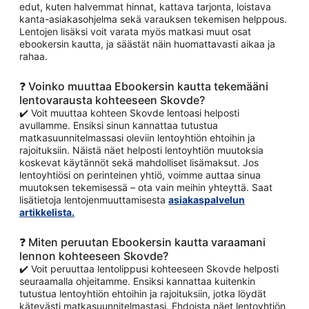
edut, kuten halvemmat hinnat, kattava tarjonta, loistava
kanta-asiakasohjelma sekä varauksen tekemisen helppous.
Lentojen lisäksi voit varata myös matkasi muut osat
ebookersin kautta, ja säästät näin huomattavasti aikaa ja
rahaa.
❓ Voinko muuttaa Ebookersin kautta tekemääni
lentovarausta kohteeseen Skovde?
✔️ Voit muuttaa kohteen Skovde lentoasi helposti
avullamme. Ensiksi sinun kannattaa tutustua
matkasuunnitelmassasi oleviin lentoyhtiön ehtoihin ja
rajoituksiin. Näistä näet helposti lentoyhtiön muutoksia
koskevat käytännöt sekä mahdolliset lisämaksut. Jos
lentoyhtiösi on perinteinen yhtiö, voimme auttaa sinua
muutoksen tekemisessä – ota vain meihin yhteyttä. Saat
lisätietoja lentojenmuuttamisesta
asiakaspalvelun
artikkelista.
❓ Miten peruutan Ebookersin kautta varaamani
lennon kohteeseen Skovde?
✔️ Voit peruuttaa lentolippusi kohteeseen Skovde helposti
seuraamalla ohjeitamme. Ensiksi kannattaa kuitenkin
tutustua lentoyhtiön ehtoihin ja rajoituksiin, jotka löydät
kätevästi matkasuunnitelmastasi. Ehdoista näet lentoyhtiön