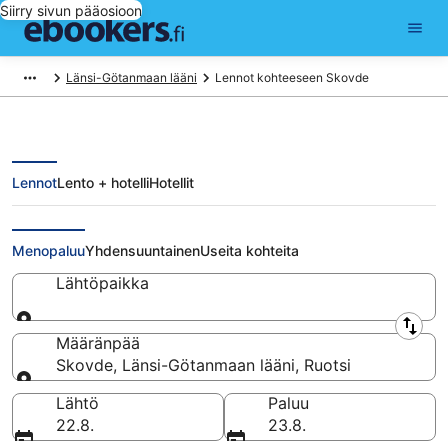
Siirry sivun pääosioon
Länsi-Götanmaan lääni
Lennot kohteeseen Skovde
Lennot
Lento + hotelli
Hotellit
Halvat lennot Skovde
Menopaluu
Yhdensuuntainen
Useita kohteita
Lähtöpaikka
Lähtöpaikka
Määränpää
Skovde, Länsi-Götanmaan lääni, Ruotsi
Määränpää
Lähtö
Paluu
22.8.
23.8.