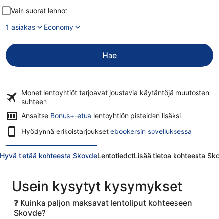
Vain suorat lennot
1 asiakas
Economy
Hae
Monet lentoyhtiöt tarjoavat
joustavia käytäntöjä
muutosten
suhteen
Ansaitse
Bonus+-etua
lentoyhtiön pisteiden lisäksi
Hyödynnä erikoistarjoukset
ebookersin sovelluksessa
Hyvä tietää kohteesta Skovde
Lentotiedot
Lisää tietoa kohteesta Sk
Usein kysytyt kysymykset
❓ Kuinka paljon maksavat lentoliput kohteeseen
Skovde?