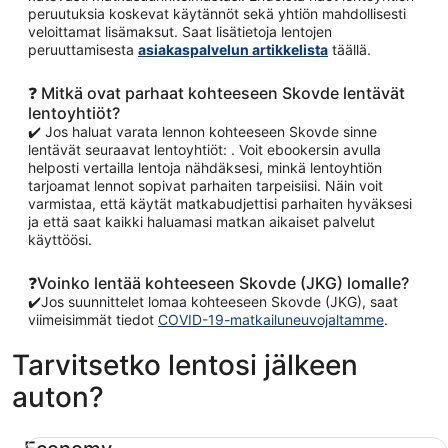
peruutuksia koskevat käytännöt sekä yhtiön mahdollisesti
veloittamat lisämaksut. Saat lisätietoja lentojen
peruuttamisesta
asiakaspalvelun artikkelista
täällä.
❓ Mitkä ovat parhaat kohteeseen Skovde lentävät
lentoyhtiöt?
✔️ Jos haluat varata lennon kohteeseen Skovde sinne
lentävät seuraavat lentoyhtiöt: . Voit ebookersin avulla
helposti vertailla lentoja nähdäksesi, minkä lentoyhtiön
tarjoamat lennot sopivat parhaiten tarpeisiisi. Näin voit
varmistaa, että käytät matkabudjettisi parhaiten hyväksesi
ja että saat kaikki haluamasi matkan aikaiset palvelut
käyttöösi.
❓Voinko lentää kohteeseen Skovde (JKG) lomalle?
✔️Jos suunnittelet lomaa kohteeseen Skovde (JKG), saat
viimeisimmät tiedot
COVID-19-matkailuneuvojaltamme
.
Tarvitsetko lentosi jälkeen
auton?
Economy Chevrolet Spark