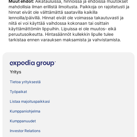
Muut ehdot:
Aikatauluissa, hinnoissa ja ehdoissa muutokset
mahdollisia ilman erillistä ilmoitusta. Paikkoja on rajoitetusti ja
hinnat eivät ole välttämättä saatavilla kaikilla
lennoilla/päivillä. Hinnat eivät ole voimassa takautuvasti ja
niitä ei voi käyttää vaihdossa kokonaan tai osittain
käyttämättömiin lippuihin. Lipuissa ei ole muutos- eikä
peruutusoikeutta. Hintasäännöt kullekkin lipulle tulee
tarkistaa ennen varauksen maksamista ja vahvistamista.
Yritys
Tietoa yrityksestä
Työpaikat
Listaa majoituspaikkasi
Kumppaniohjelma
Kumppanuudet
Investor Relations