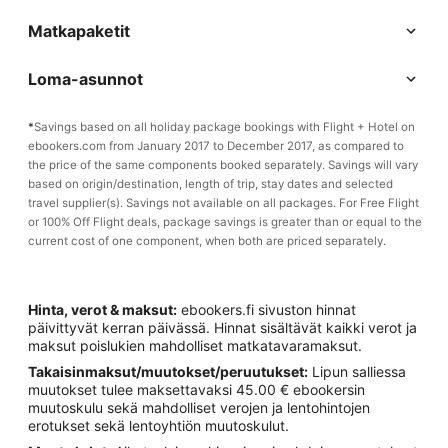
Matkapaketit
Loma-asunnot
*
Savings based on all holiday package bookings with Flight + Hotel on
ebookers.com from January 2017 to December 2017, as compared to
the price of the same components booked separately. Savings will vary
based on origin/destination, length of trip, stay dates and selected
travel supplier(s). Savings not available on all packages. For Free Flight
or 100% Off Flight deals, package savings is greater than or equal to the
current cost of one component, when both are priced separately.
Hinta, verot & maksut:
ebookers.fi sivuston hinnat
päivittyvät kerran päivässä. Hinnat sisältävät kaikki verot ja
maksut poislukien mahdolliset matkatavaramaksut.
Takaisinmaksut/muutokset/peruutukset:
Lipun salliessa
muutokset tulee maksettavaksi 45.00 € ebookersin
muutoskulu sekä mahdolliset verojen ja lentohintojen
erotukset sekä lentoyhtiön muutoskulut.