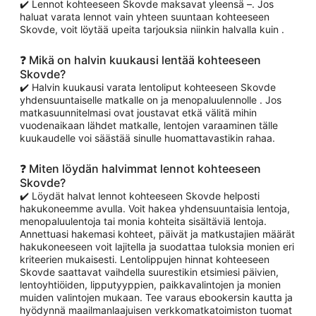
✔️ Lennot kohteeseen Skovde maksavat yleensä –. Jos
haluat varata lennot vain yhteen suuntaan kohteeseen
Skovde, voit löytää upeita tarjouksia niinkin halvalla kuin .
❓ Mikä on halvin kuukausi lentää kohteeseen
Skovde?
✔️ Halvin kuukausi varata lentoliput kohteeseen Skovde
yhdensuuntaiselle matkalle on ja menopaluulennolle . Jos
matkasuunnitelmasi ovat joustavat etkä välitä mihin
vuodenaikaan lähdet matkalle, lentojen varaaminen tälle
kuukaudelle voi säästää sinulle huomattavastikin rahaa.
❓ Miten löydän halvimmat lennot kohteeseen
Skovde?
✔️ Löydät halvat lennot kohteeseen Skovde helposti
hakukoneemme avulla. Voit hakea yhdensuuntaisia lentoja,
menopaluulentoja tai monia kohteita sisältäviä lentoja.
Annettuasi hakemasi kohteet, päivät ja matkustajien määrät
hakukoneeseen voit lajitella ja suodattaa tuloksia monien eri
kriteerien mukaisesti. Lentolippujen hinnat kohteeseen
Skovde saattavat vaihdella suurestikin etsimiesi päivien,
lentoyhtiöiden, lipputyyppien, paikkavalintojen ja monien
muiden valintojen mukaan. Tee varaus ebookersin kautta ja
hyödynnä maailmanlaajuisen verkkomatkatoimiston tuomat