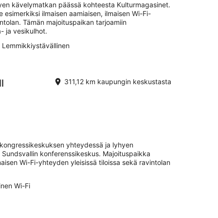
yhyen kävelymatkan päässä kohteesta Kulturmagasinet.
e esimerkiksi ilmaisen aamiaisen, ilmaisen Wi-Fi-
vintolan. Tämän majoituspaikan tarjoamiin
- ja vesikulhot.
Lemmikkiystävällinen
l
311,12 km kaupungin keskustasta
ee kongressikeskuksen yhteydessä ja lyhyen
Sundsvallin konferenssikeskus. Majoituspaikka
lmaisen Wi-Fi-yhteyden yleisissä tiloissa sekä ravintolan
inen Wi-Fi