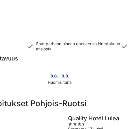
Saat parhaan hinnan ebookersin hintatakuun
ansiosta
atavuus
8.8. - 9.8.
Huomisiltana
Tarkista
Tark
kohteen
koh
Pohjois-
Poh
oitukset Pohjois-Ruotsi
Ruotsi
Ruo
hinnat
hin
huomisillaksi
täks
Quality Hotel Lulea
eli
vii
3.5
8.8.
eli
Storgatan 17 Luleå