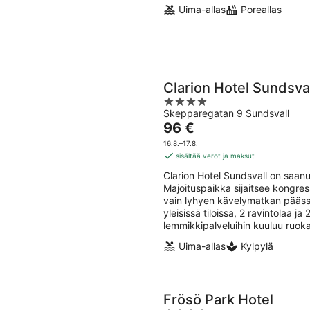
Uima-allas
Poreallas
Clarion Hotel Sundsva
4
Skepparegatan 9 Sundsvall
out
Hinta
96 €
of
on
5
16.8.–17.8.
96 €
sisältää verot ja maksut
per
Clarion Hotel Sundsvall on saanu
yö
Majoituspaikka sijaitsee kongre
vain lyhyen kävelymatkan päässä
yleisissä tiloissa, 2 ravintolaa j
lemmikkipalveluihin kuuluu ruoka
Uima-allas
Kylpylä
Frösö Park Hotel