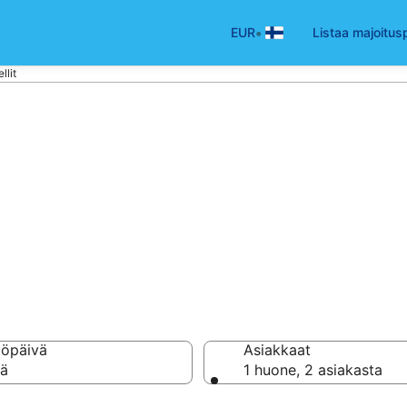
•
EUR
Listaa majoitus
llit
is-Ruotsi
a hotellia ja majoitust
töpäivä
Asiakkaat
vä
1 huone, 2 asiakasta