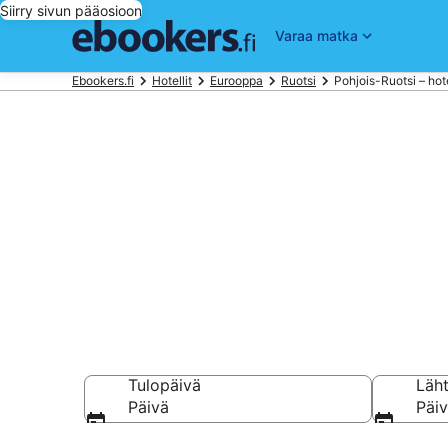
Siirry sivun pääosioon
Varaa matka
Ebookers.fi
Hotellit
Eurooppa
Ruotsi
Pohjois-Ruotsi – hote
Hotellit Pohjo
Vertaa 1 081 halpa
Tulopäivä
Läh
Päivä
Päi