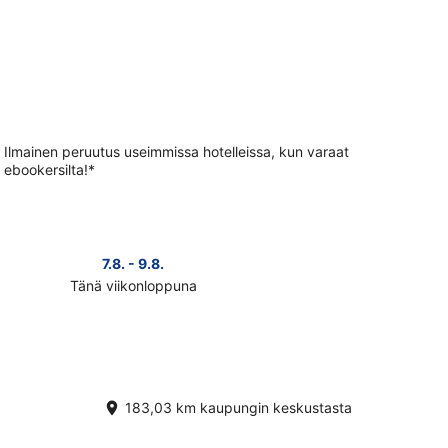
Ilmainen peruutus useimmissa hotelleissa, kun varaat
ebookersilta!*
7.8. - 9.8.
Tänä viikonloppuna
ista
teen
jois-
tsi
nat
i
183,03 km kaupungin keskustasta
konlopuksi