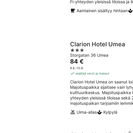
Fi-yhteyden yleisissä tiloissa ja
Aamiainen sisältyy hintaan
Clarion Hotel Umea
3
Storgatan 36 Umea
out
Hinta
84 €
of
on
5
9.8.–10.8.
84 €
sisältää verot ja maksut
per
Clarion Hotel Umea on saanut lo
yö
Majoituspaikka sijaitsee vain l
kulttuurikeskus. Majoituspaikka t
yhteyden yleisissä tiloissa sekä
majoituspaikan tarjoamiin lemmik
Uima-allas
Kylpylä