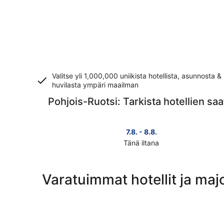
Valitse yli 1,000,000 uniikista hotellista, asunnosta &
huvilasta ympäri maailman
Pohjois-Ruotsi: Tarkista hotellien sa
7.8. - 8.8.
Tänä iltana
Tarkista
kohteen
Pohjois-
Varatuimmat hotellit ja maj
Ruotsi
hinnat
täksi
illaksi
eli