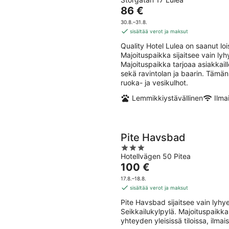
out
-
7.8.
Hinta
86 €
of
9.8.
-
on
5
30.8.–31.8.
9.8.
86 €
sisältää verot ja maksut
per
Quality Hotel Lulea on saanut lo
yö
Majoituspaikka sijaitsee vain l
Majoituspaikka tarjoaa asiakkaill
sekä ravintolan ja baarin. Tämän
ruoka- ja vesikulhot.
Lemmikkiystävällinen
Ilma
Pite Havsbad
3
Hotellvägen 50 Pitea
out
Hinta
100 €
of
on
5
17.8.–18.8.
100 €
sisältää verot ja maksut
per
Pite Havsbad sijaitsee vain ly
yö
Seikkailukylpylä. Majoituspaikka 
yhteyden yleisissä tiloissa, ilma