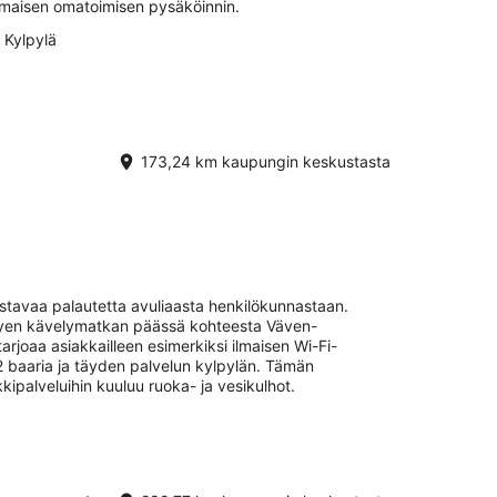
 ilmaisen omatoimisen pysäköinnin.
Kylpylä
173,24 km kaupungin keskustasta
istavaa palautetta avuliaasta henkilökunnastaan.
yhyen kävelymatkan päässä kohteesta Väven-
arjoaa asiakkailleen esimerkiksi ilmaisen Wi-Fi-
 2 baaria ja täyden palvelun kylpylän. Tämän
kipalveluihin kuuluu ruoka- ja vesikulhot.