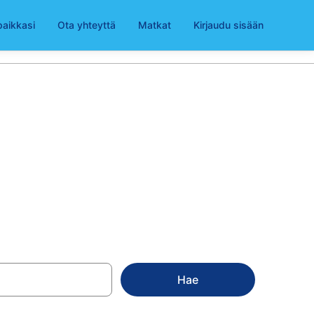
paikkasi
Ota yhteyttä
Matkat
Kirjaudu sisään
a alkaen 69 €
Hae