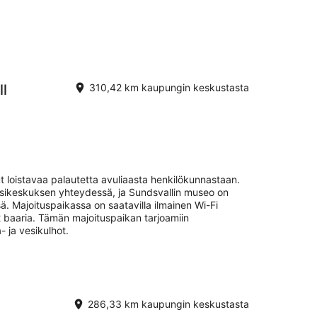
ll
310,42 km kaupungin keskustasta
t loistavaa palautetta avuliaasta henkilökunnastaan.
ssikeskuksen yhteydessä, ja Sundsvallin museo on
. Majoituspaikassa on saatavilla ilmainen Wi-Fi
a 2 baaria. Tämän majoituspaikan tarjoamiin
- ja vesikulhot.
286,33 km kaupungin keskustasta