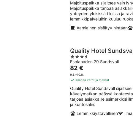
yö
Majoituspaikka sijaitsee vain l
Majoituspaikka tarjoaa asiakkaill
yhteyden yleisissä tiloissa ja ra
lemmikkipalveluihin kuuluu ruoka
Aamiainen sisältyy hintaan
Quality Hotel Sundsval
3.5
Esplanaden 29 Sundsvall
out
Hinta
82 €
of
on
5
9.8.–10.8.
82 €
sisältää verot ja maksut
per
Quality Hotel Sundsvall sijaits
yö
kävelymatkan päässä kohteesta 
tarjoaa asiakkaille esimerkiksi i
ja kuntosalin.
Lemmikkiystävällinen
Ilma