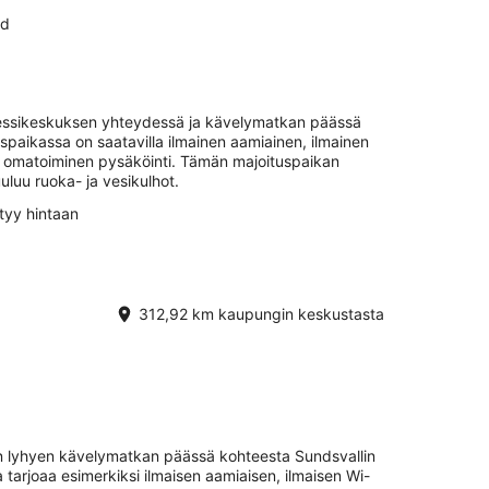
nd
gressikeskuksen yhteydessä ja kävelymatkan päässä
spaikassa on saatavilla ilmainen aamiainen, ilmainen
inen omatoiminen pysäköinti. Tämän majoituspaikan
uluu ruoka- ja vesikulhot.
tyy hintaan
312,92 km kaupungin keskustasta
ain lyhyen kävelymatkan päässä kohteesta Sundsvallin
 tarjoaa esimerkiksi ilmaisen aamiaisen, ilmaisen Wi-