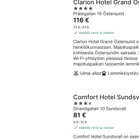
Clarion Hotel Grand 
4
Prästgatan 16 Östersund
out
Hinta
116 €
of
on
5
23.8.–24.8.
116 €
sisältää verot ja maksut
per
Clarion Hotel Grand Östersund on
yö
henkilökunnastaan. Majoituspaik
kohteesta Östersundin sairaala. 
Wi-Fi-yhteyden yleisissä tiloiss
majoituspaikan tarjoamiin lemmik
Uima-allas
Lemmikkiystävä
Comfort Hotel Sundsv
3.5
Strandgatan 10 Sundsvall
out
Hinta
81 €
of
on
5
9.8.–10.8.
81 €
sisältää verot ja maksut
per
Comfort Hotel Sundsvall on saan