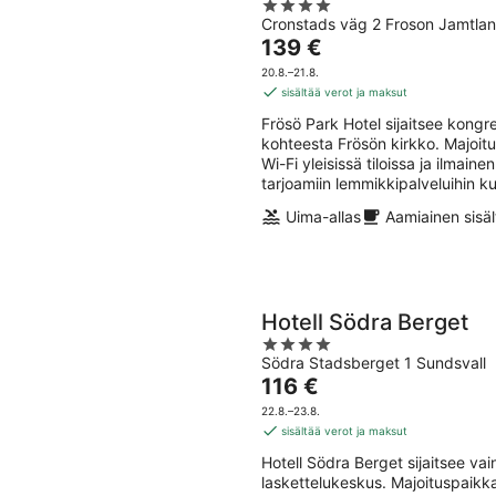
4
Cronstads väg 2 Froson Jamtla
out
Hinta
139 €
of
on
5
20.8.–21.8.
139 €
sisältää verot ja maksut
per
Frösö Park Hotel sijaitsee kon
yö
kohteesta Frösön kirkko. Majoitu
Wi-Fi yleisissä tiloissa ja ilma
tarjoamiin lemmikkipalveluihin ku
Uima-allas
Aamiainen sisäl
Hotell Södra Berget
4
Södra Stadsberget 1 Sundsvall
out
Hinta
116 €
of
on
5
22.8.–23.8.
116 €
sisältää verot ja maksut
per
Hotell Södra Berget sijaitsee v
yö
laskettelukeskus. Majoituspaikka