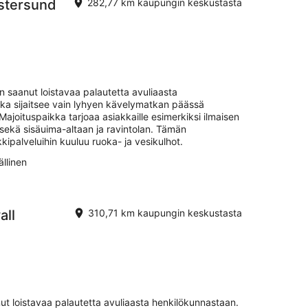
Östersund
282,77 km kaupungin keskustasta
 saanut loistavaa palautetta avuliaasta
ka sijaitsee vain lyhyen kävelymatkan päässä
Majoituspaikka tarjoaa asiakkaille esimerkiksi ilmaisen
a sekä sisäuima-altaan ja ravintolan. Tämän
kipalveluihin kuuluu ruoka- ja vesikulhot.
llinen
all
310,71 km kaupungin keskustasta
ut loistavaa palautetta avuliaasta henkilökunnastaan.