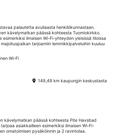
istavaa palautetta avuliaasta henkilökunnastaan.
yhyen kävelymatkan päässä kohteesta Tuomiokirkko.
e esimerkiksi ilmaisen Wi-Fi-yhteyden yleisissä tiloissa
 majoituspaikan tarjoamiin lemmikkipalveluihin kuuluu
inen Wi-Fi
149,49 km kaupungin keskustasta
hyen kävelymatkan päässä kohteesta Pite Havsbad
tarjoaa asiakkailleen esimerkiksi ilmaisen Wi-Fi-
isen omatoimisen pysäköinnin ja 2 ravintolaa.