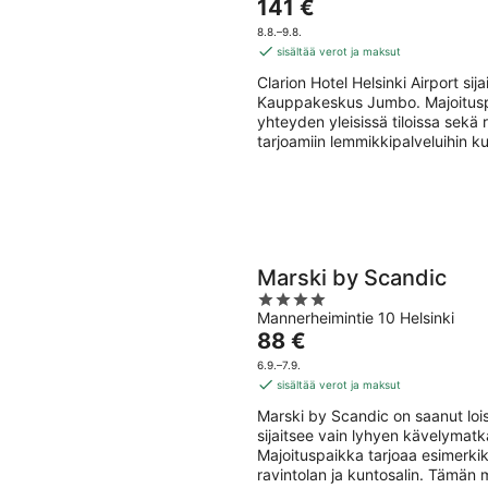
Hinta
141 €
of
on
5
8.8.–9.8.
141 €
sisältää verot ja maksut
per
Clarion Hotel Helsinki Airport si
yö
Kauppakeskus Jumbo. Majoituspai
yhteyden yleisissä tiloissa sekä
tarjoamiin lemmikkipalveluihin ku
Marski by Scandic
4
Mannerheimintie 10 Helsinki
out
Hinta
88 €
of
on
5
6.9.–7.9.
88 €
sisältää verot ja maksut
per
Marski by Scandic on saanut lois
yö
sijaitsee vain lyhyen kävelymat
Majoituspaikka tarjoaa esimerkiks
ravintolan ja kuntosalin. Tämän 