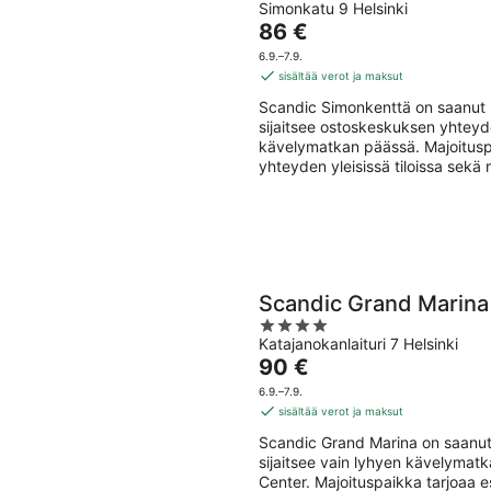
Simonkatu 9 Helsinki
out
Hinta
86 €
of
on
5
6.9.–7.9.
86 €
sisältää verot ja maksut
per
Scandic Simonkenttä on saanut m
yö
sijaitsee ostoskeskuksen yhtey
kävelymatkan päässä. Majoituspai
yhteyden yleisissä tiloissa sekä r
Scandic Grand Marina
4
Katajanokanlaituri 7 Helsinki
out
Hinta
90 €
of
on
5
6.9.–7.9.
90 €
sisältää verot ja maksut
per
Scandic Grand Marina on saanut
yö
sijaitsee vain lyhyen kävelyma
Center. Majoituspaikka tarjoaa es