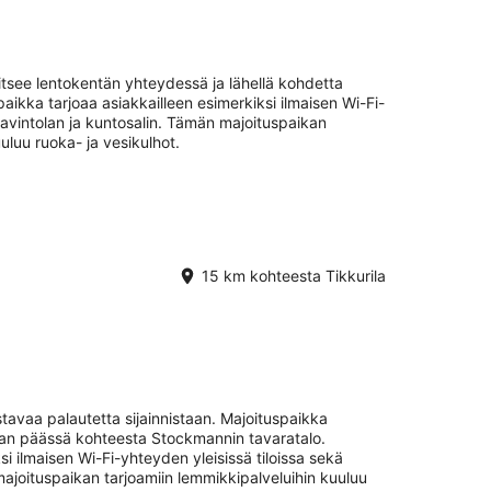
jaitsee lentokentän yhteydessä ja lähellä kohdetta
kka tarjoaa asiakkailleen esimerkiksi ilmaisen Wi-Fi-
 ravintolan ja kuntosalin. Tämän majoituspaikan
uluu ruoka- ja vesikulhot.
15 km kohteesta Tikkurila
tavaa palautetta sijainnistaan. Majoituspaikka
kan päässä kohteesta Stockmannin tavaratalo.
i ilmaisen Wi-Fi-yhteyden yleisissä tiloissa sekä
majoituspaikan tarjoamiin lemmikkipalveluihin kuuluu