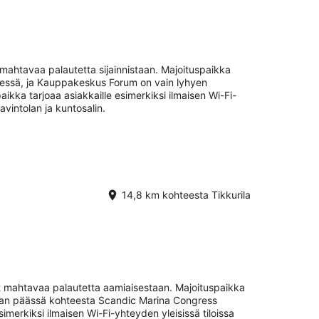
ahtavaa palautetta sijainnistaan. Majoituspaikka
dessä, ja Kauppakeskus Forum on vain lyhyen
kka tarjoaa asiakkaille esimerkiksi ilmaisen Wi-Fi-
avintolan ja kuntosalin.
14,8 km kohteesta Tikkurila
 mahtavaa palautetta aamiaisestaan. Majoituspaikka
tkan päässä kohteesta Scandic Marina Congress
imerkiksi ilmaisen Wi-Fi-yhteyden yleisissä tiloissa