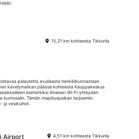
/delin.
15,21 km kohteesta Tikkurila
loistavaa palautetta avuliaasta henkilökunnastaan.
lyhyen kävelymatkan päässä kohteesta Kauppakeskus
siakkailleen esimerkiksi ilmaisen Wi-Fi-yhteyden
n ja kuntosalin. Tämän majoituspaikan tarjoamiin
- ja vesikulhot.
 Airport
4,51 km kohteesta Tikkurila