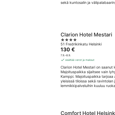
sekä kuntosalin ja välipalabaarin
Clarion Hotel Mestari
4
51 Fredrikinkatu Helsinki
out
Hinta
130 €
of
on
5
7.9.–8.9.
130 €
sisältää verot ja maksut
per
Clarion Hotel Mestari on saanut 
yö
Majoituspaikka sijaitsee vain 
Kamppi. Majoituspaikka tarjoaa a
yleisissä tiloissa sekä ravintola
lemmikkipalveluihin kuuluu ruoka
Comfort Hotel Helsinki