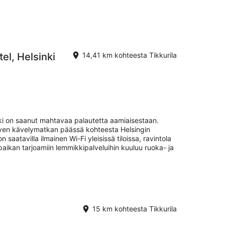
el, Helsinki
14,41 km kohteesta Tikkurila
nki on saanut mahtavaa palautetta aamiaisestaan.
yhyen kävelymatkan päässä kohteesta Helsingin
saatavilla ilmainen Wi-Fi yleisissä tiloissa, ravintola
aikan tarjoamiin lemmikkipalveluihin kuuluu ruoka- ja
15 km kohteesta Tikkurila