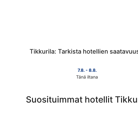
Tikkurila: Tarkista hotellien saatavuu
7.8. - 8.8.
Tänä iltana
Tarkista
kohteen
Tikkurila
Suosituimmat hotellit Tikku
hinnat
täksi
illaksi
eli
7.8.
-