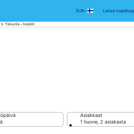
•
EUR
Listaa majoitus
Tikkurila – hotellit
t Tikkurila
ellisi 892 hotellin val
töpäivä
Asiakkaat
vä
1 huone, 2 asiakasta