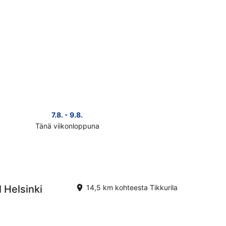
7.8. - 9.8.
Tänä viikonloppuna
ista
teen
urila
nat
i
konlopuksi
 Helsinki
14,5 km kohteesta Tikkurila