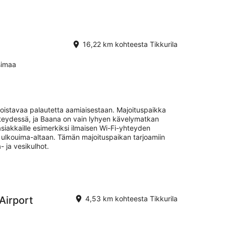
16,22 km kohteesta Tikkurila
simaa
 loistavaa palautetta aamiaisestaan. Majoituspaikka
hteydessä, ja Baana on vain lyhyen kävelymatkan
siakkaille esimerkiksi ilmaisen Wi-Fi-yhteyden
ja ulkouima-altaan. Tämän majoituspaikan tarjoamiin
- ja vesikulhot.
 Airport
4,53 km kohteesta Tikkurila