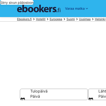
Siirry sivun pääosioon
Varaa matka
Ebookers.fi
Hotellit
Eurooppa
Suomi
Uusimaa
Helsinki
Halvat hotelli
Vertaa ja varaa hot
Tulopäivä
Läh
Päivä
Päi