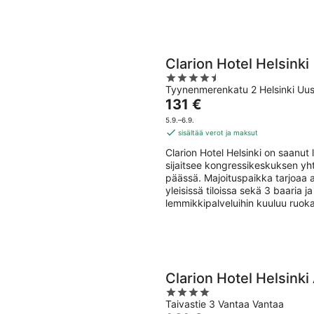
Clarion Hotel Helsinki
4.5
Tyynenmerenkatu 2 Helsinki Uu
out
Hinta
131 €
of
on
5
5.9.–6.9.
131 €
sisältää verot ja maksut
per
Clarion Hotel Helsinki on saanut
yö
sijaitsee kongressikeskuksen y
päässä. Majoituspaikka tarjoaa a
yleisissä tiloissa sekä 3 baaria 
lemmikkipalveluihin kuuluu ruoka
Clarion Hotel Helsinki
4
Taivastie 3 Vantaa Vantaa
out