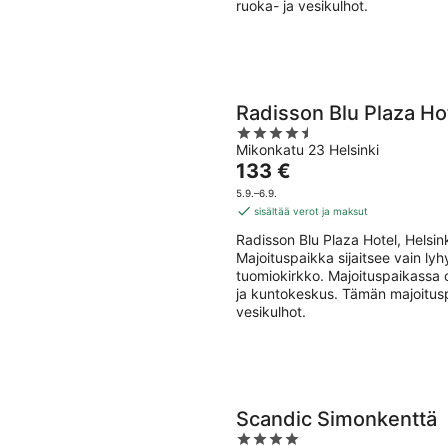
ruoka- ja vesikulhot.
Radisson Blu Plaza Hot
4.5
Mikonkatu 23 Helsinki
out
Hinta
133 €
of
on
5
5.9.–6.9.
133 €
sisältää verot ja maksut
per
Radisson Blu Plaza Hotel, Helsi
yö
Majoituspaikka sijaitsee vain l
tuomiokirkko. Majoituspaikassa on 
ja kuntokeskus. Tämän majoitusp
vesikulhot.
Scandic Simonkenttä
4