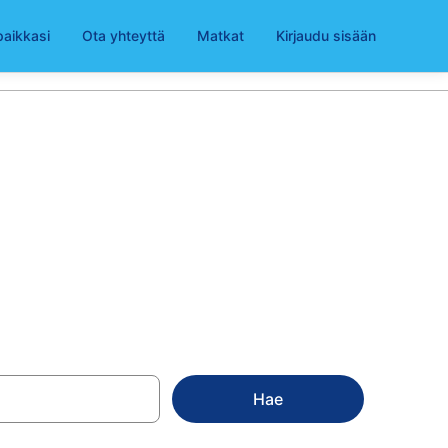
paikkasi
Ota yhteyttä
Matkat
Kirjaudu sisään
ikoimasta
Hae