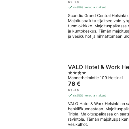
9.8.
on
5
6.9.–7.9.
103 €
sisältää verot ja maksut
per
Scandic Grand Central Helsinki 
yö
Majoituspaikka sijaitsee vain l
tuomiokirkko. Majoituspaikassa on 
ja kuntokeskus. Tämän majoitusp
ja vesikulhot ja hihnattomaan ulk
VALO Hotel & Work Hel
4
Mannerheimintie 109 Helsinki
out
Hinta
76 €
of
on
5
6.9.–7.9.
76 €
sisältää verot ja maksut
per
VALO Hotel & Work Helsinki on sa
yö
henkilökunnastaan. Majoituspaik
Tripla. Majoituspaikassa on saatav
ravintola. Tämän majoituspaikan 
vesikulhot.