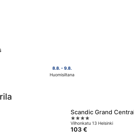
s
8.8. - 9.8.
Huomisiltana
Tarkista
Tark
kohteen
koh
Tikkurila
Tikk
rila
hinnat
hin
huomisillaksi
täks
eli
vii
Scandic Grand Central
8.8.
eli
4
-
7.8.
Vilhonkatu 13 Helsinki
out
9.8.
-
Hinta
103 €
of