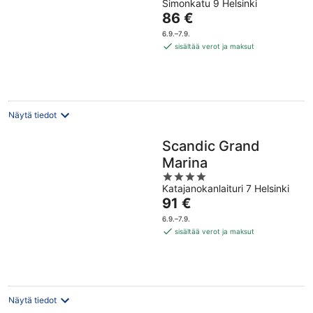
Simonkatu 9 Helsinki
out
Hinta
86 €
of
on
5
6.9.–7.9.
86 €
sisältää verot ja maksut
per
yö
Näytä tiedot
Scandic Grand
Marina
4
Katajanokanlaituri 7 Helsinki
out
Hinta
91 €
of
on
5
6.9.–7.9.
91 €
sisältää verot ja maksut
per
yö
Näytä tiedot