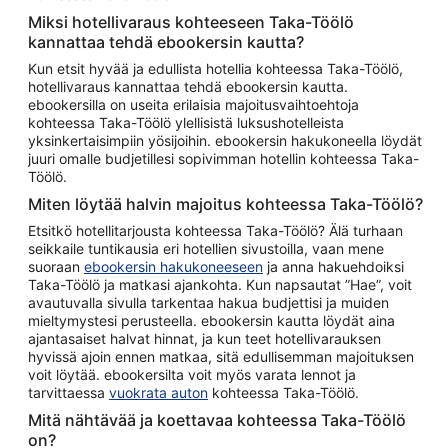
Miksi hotellivaraus kohteeseen Taka-Töölö
kannattaa tehdä ebookersin kautta?
Kun etsit hyvää ja edullista hotellia kohteessa Taka-Töölö,
hotellivaraus kannattaa tehdä ebookersin kautta.
ebookersilla on useita erilaisia majoitusvaihtoehtoja
kohteessa Taka-Töölö ylellisistä luksushotelleista
yksinkertaisimpiin yösijoihin. ebookersin hakukoneella löydät
juuri omalle budjetillesi sopivimman hotellin kohteessa Taka-
Töölö.
Miten löytää halvin majoitus kohteessa Taka-Töölö?
Etsitkö hotellitarjousta kohteessa Taka-Töölö? Älä turhaan
seikkaile tuntikausia eri hotellien sivustoilla, vaan mene
suoraan
ebookersin hakukoneeseen
ja anna hakuehdoiksi
Taka-Töölö ja matkasi ajankohta. Kun napsautat ”Hae”, voit
avautuvalla sivulla tarkentaa hakua budjettisi ja muiden
mieltymystesi perusteella. ebookersin kautta löydät aina
ajantasaiset halvat hinnat, ja kun teet hotellivarauksen
hyvissä ajoin ennen matkaa, sitä edullisemman majoituksen
voit löytää. ebookersilta voit myös varata lennot ja
tarvittaessa
vuokrata auton
kohteessa Taka-Töölö.
Mitä nähtävää ja koettavaa kohteessa Taka-Töölö
on?