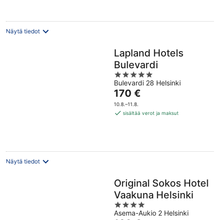
yö
Näytä tiedot
Lapland Hotels
Bulevardi
5
Bulevardi 28 Helsinki
out
Hinta
170 €
of
on
5
10.8.–11.8.
170 €
sisältää verot ja maksut
per
yö
Näytä tiedot
Original Sokos Hotel
Vaakuna Helsinki
4
Asema-Aukio 2 Helsinki
out