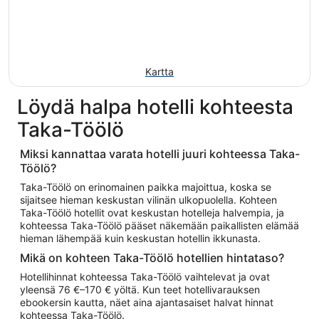
Kartta
Löydä halpa hotelli kohteesta
Taka-Töölö
Miksi kannattaa varata hotelli juuri kohteessa Taka-
Töölö?
Taka-Töölö on erinomainen paikka majoittua, koska se
sijaitsee hieman keskustan vilinän ulkopuolella. Kohteen
Taka-Töölö hotellit ovat keskustan hotelleja halvempia, ja
kohteessa Taka-Töölö pääset näkemään paikallisten elämää
hieman lähempää kuin keskustan hotellin ikkunasta.
Mikä on kohteen Taka-Töölö hotellien hintataso?
Hotellihinnat kohteessa Taka-Töölö vaihtelevat ja ovat
yleensä 76 €–170 € yöltä. Kun teet hotellivarauksen
ebookersin kautta, näet aina ajantasaiset halvat hinnat
kohteessa Taka-Töölö.