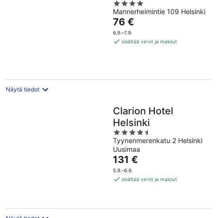
4
Mannerheimintie 109 Helsinki
out
Hinta
76 €
of
on
5
6.9.–7.9.
76 €
sisältää verot ja maksut
per
yö
Näytä tiedot
Clarion Hotel
Helsinki
4.5
Tyynenmerenkatu 2 Helsinki
out
Uusimaa
of
Hinta
131 €
5
on
5.9.–6.9.
131 €
sisältää verot ja maksut
per
yö