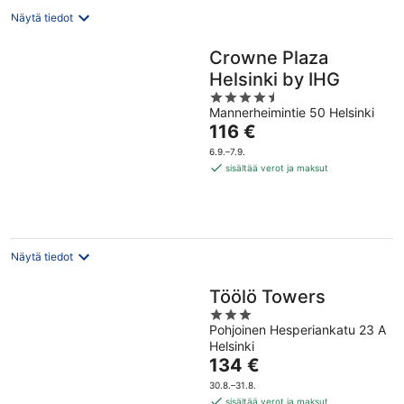
Näytä tiedot
Crowne Plaza
Helsinki by IHG
4.5
Mannerheimintie 50 Helsinki
out
Hinta
116 €
of
on
5
6.9.–7.9.
116 €
sisältää verot ja maksut
per
yö
Näytä tiedot
Töölö Towers
3
Pohjoinen Hesperiankatu 23 A
out
Helsinki
of
Hinta
134 €
5
on
30.8.–31.8.
134 €
sisältää verot ja maksut