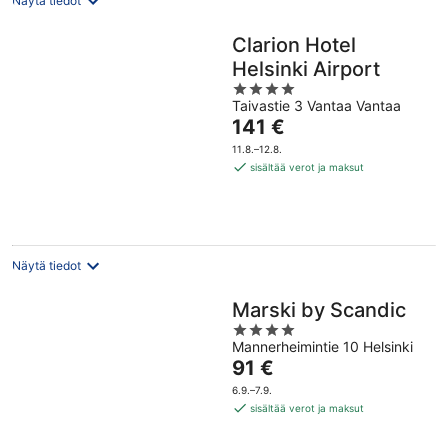
Näytä tiedot
Clarion Hotel
Helsinki Airport
4
Taivastie 3 Vantaa Vantaa
out
Hinta
141 €
of
on
5
11.8.–12.8.
141 €
sisältää verot ja maksut
per
yö
Näytä tiedot
Marski by Scandic
4
Mannerheimintie 10 Helsinki
out
Hinta
91 €
of
on
5
6.9.–7.9.
91 €
sisältää verot ja maksut
per
yö