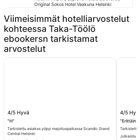
Original Sokos Hotel Vaakuna Helsinki
Viimeisimmät hotelliarvostelut
kohteessa Taka-Töölö
ebookersn tarkistamat
arvostelut
Scandic Grand Central Helsinki
Töölö To
Scandic Grand Central Helsinki
Töölö T
4/5
Hyvä
4/5
Hyv
"H"
"Erittäin 
Tarkistettu asiakas yöpyi majoituspaikassa Scandic Grand
Tarkistettu
Central Helsinki
Julkaistu 2