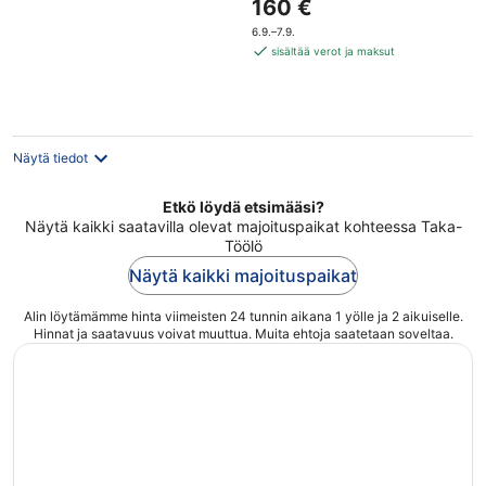
Hinta
160 €
of
on
5
6.9.–7.9.
160 €
sisältää verot ja maksut
per
yö
Näytä tiedot
Etkö löydä etsimääsi?
Näytä kaikki saatavilla olevat majoituspaikat kohteessa Taka-
Töölö
Näytä kaikki majoituspaikat
Alin löytämämme hinta viimeisten 24 tunnin aikana 1 yölle ja 2 aikuiselle.
Hinnat ja saatavuus voivat muuttua. Muita ehtoja saatetaan soveltaa.