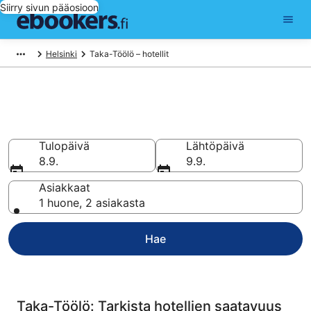
Siirry sivun pääosioon
Helsinki
Taka-Töölö – hotellit
Halvat hotellit Taka-Töölö
Vertaa ja varaa hotellisi 886 hotellin valikoimasta
Tulopäivä
Lähtöpäivä
8.9.
9.9.
Asiakkaat
1 huone, 2 asiakasta
Hae
Taka-Töölö: Tarkista hotellien saatavuus