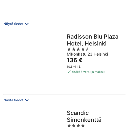
Näytä tiedot
Radisson Blu Plaza
Hotel, Helsinki
4.5
Mikonkatu 23 Helsinki
out
Hinta
136 €
of
on
5
10.8.–11.8.
136 €
sisältää verot ja maksut
per
yö
Näytä tiedot
Scandic
Simonkenttä
4