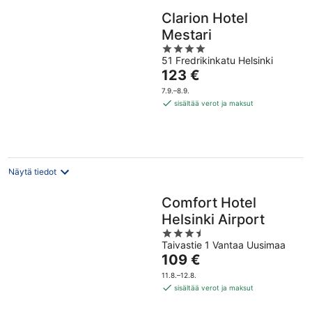
Clarion Hotel
Mestari
4
51 Fredrikinkatu Helsinki
out
Hinta
123 €
of
on
5
7.9.–8.9.
123 €
sisältää verot ja maksut
per
yö
Näytä tiedot
Comfort Hotel
Helsinki Airport
3.5
Taivastie 1 Vantaa Uusimaa
out
Hinta
109 €
of
on
5
11.8.–12.8.
109 €
sisältää verot ja maksut
per