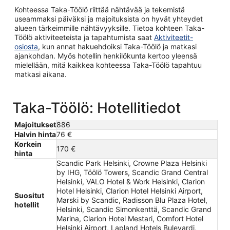
Kohteessa Taka-Töölö riittää nähtävää ja tekemistä
useammaksi päiväksi ja majoituksista on hyvät yhteydet
alueen tärkeimmille nähtävyyksille. Tietoa kohteen Taka-
Töölö aktiviteeteista ja tapahtumista saat
Aktiviteetit-
osiosta
, kun annat hakuehdoiksi Taka-Töölö ja matkasi
ajankohdan. Myös hotellin henkilökunta kertoo yleensä
mielellään, mitä kaikkea kohteessa Taka-Töölö tapahtuu
matkasi aikana.
Taka-Töölö: Hotellitiedot
Majoitukset
886
Halvin hinta
76 €
Korkein
170 €
hinta
Scandic Park Helsinki, Crowne Plaza Helsinki
by IHG, Töölö Towers, Scandic Grand Central
Helsinki, VALO Hotel & Work Helsinki, Clarion
Hotel Helsinki, Clarion Hotel Helsinki Airport,
Suositut
Marski by Scandic, Radisson Blu Plaza Hotel,
hotellit
Helsinki, Scandic Simonkenttä, Scandic Grand
Marina, Clarion Hotel Mestari, Comfort Hotel
Helsinki Airport, Lapland Hotels Bulevardi,