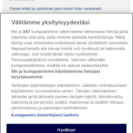
Yleiset ehdot ja rajoitukset (pois lukien Vrbo-varaukset)
Vrbon sopimusehdot
Välitämme yksityisyydestäsi
Saavutettavuus
Me ja
347
kumppanimme tallennamme laitteeseesi tietoja ja/tai
ebookers BONUS+ -ohjelman ehdot
haemme niitä siitä, jotta voimme käsitellä henkilötietoja. Näitä
tietoja ovat esimerkiksi evästeissä olevat yksilölliset tunnisteet.
Oikeudelliset tiedot / ota meihin yhteyttä
Napsauttamalla alla olevaa linkkiä voit hyväksyä tai hallinnoida
valintojasi. Voit tehdä tämän myös myöhemmin
Sisältövaatimukset ja ilmoituksen tekeminen sisällöstä
Tietosuojakäytäntö-sivullamme. Valintasi välitetään
kumppaneillemme, eivätkä ne vaikuta selaustietoihin.
Tuki
Me ja kumppanimme käsittelemme tietojasi
tarjotaksemme:
Ota yhteyttä
Tarkkojen sijaintitietojen käyttäminen. Laitteen ominaisuuksien
Varauksen muuttaminen tai peruuttaminen
käyttäminen tunnistamista varten. Tietojen tallentaminen
laitteelle ja/tai laitteella olevien tietojen käyttö. Kohdennettu
Varaa lento lentoyhtiön hyvityskupongeilla
mainonta ja personoitu sisältö, mainonnan ja sisällön mittaus,
yleisötutkimus ja palvelujen kehittäminen.
Hyvityksen hakeminen ja aikarajat
Kumppanien (toimittajien) luettelo
Hyväksyn