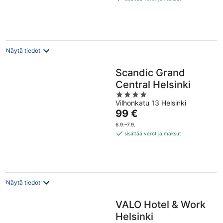
per
yö
Näytä tiedot
Scandic Grand
Central Helsinki
4
Vilhonkatu 13 Helsinki
out
Hinta
99 €
of
on
5
6.9.–7.9.
99 €
sisältää verot ja maksut
per
yö
Näytä tiedot
VALO Hotel & Work
Helsinki