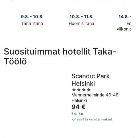
9.8. - 10.8.
10.8. - 11.8.
14.8. - 16
Tänä iltana
Huomisiltana
Ensi
Tarkista
Tarkista
viikonlop
Tarkista
kohteen
kohteen
kohteen
Taka-
Taka-
Taka-
Töölö
Töölö
Suosituimmat hotellit Taka-
Töölö
hinnat
hinnat
Töölö
hinnat
täksi
huomisillaksi
ensi
illaksi
eli
viikonlopu
eli
10.8.
Scandic Park
eli
9.8.
-
Helsinki
14.8.
-
11.8.
4
-
10.8.
Mannerheimintie 46-48
out
16.8.
Helsinki
of
Hinta
94 €
5
on
6.9.–7.9.
94 €
sisältää verot ja maksut
per
yö