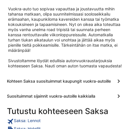
Vuokra-auto tuo sopivaa vapauttaa ja joustavuutta mihin
tahansa matkaan, olipa suunnitelmissasi sooloseikkailu
erämaahan, kaupunkiloma kavereiden kanssa tai työmatka
kokouksineen ja tapaamisineen. Nyt on oikea aika toteuttaa
myös vanha unelma road tripistä tai suunnata perheen
kanssa rentouttavalle viikonloppureissulle. Automatkalla
turhan tiukan aikataulun voi unohtaa ja jättää aikaa myös
pienille tieltä poikkeamisille. Tärkeintähän on itse matka, ei
määränpää!
Sivustoltamme löydät edullisia autonvuokraustarjouksia
kohteeseen Saksa. Nauti oman auton tuomasta vapaudesta!
Kohteen Saksa suosituimmat kaupungit vuokra-autoille
Suosituimmat sijainnit vuokra-autoille kaikkialla
Tutustu kohteeseen Saksa
Saksa: Lennot
Saksa: Hotellit