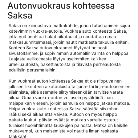
Autonvuokraus kohteessa
Saksa
Saksa on kiinnostava matkakohde, johon tutustuminen sujuu
kätevimmin vuokra-autolla. Vuokraa auto kohteesta Saksa,
jotta voit unohtaa tiukat aikataulut ja noudattaa omaa
matkasuunnitelmaasi, jolloin nautit matkasta takuulla eniten.
Kohteen Saksa autovuokraamot löytyvät helposti
sivustoltamme, ja sopivimman automallin valinta on helppoa.
Laajasta valikoimasta löytyy useimmiten kaikkea
urheiluautoista, pakettiautoista ja tilavista perheautoista
edullisiin perusmalleihin.
Kun vuokraat auton kohteessa Saksa et ole riippuvainen
julkisen liikenteen aikatauluista tai juna- tai linja-autoasemien
sijainnista, eikä asemalle siirtymiseenkään tarvitse varata
aikaa. Oman vuokra-auton voi usein pysäköidä ihan
majapaikan viereen, jolloin aamulla on helppo jatkaa matkaa.
Halpa vuokra-auto kohteessa Saksa säästää siis rahan
lisäksi sekä aikaa että vaivaa. Autoon on myös helppo
pakata laukut, päivän eväät ja matkan varrelta ostetut
tuliaiset huolehtimatta laukkujen painosta. Matka on kaikille
mukavampi, kun maisemista voi nauttia ilman raskasta
taakkaa!