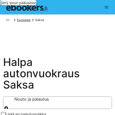
Siirry sivun pääosioon
Eurooppa
Saksa
Halpa
autonvuokraus
Saksa
Nouto ja palautus
Nouto ja palautus
Lisää eri palautuspaikka