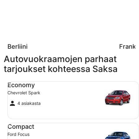
Berliini
Frankf
Autovuokraamojen parhaat
tarjoukset kohteessa Saksa
Economy Chevrolet Spark
Economy
Chevrolet Spark
4 asiakasta
Compact Ford Focus
Compact
Ford Focus