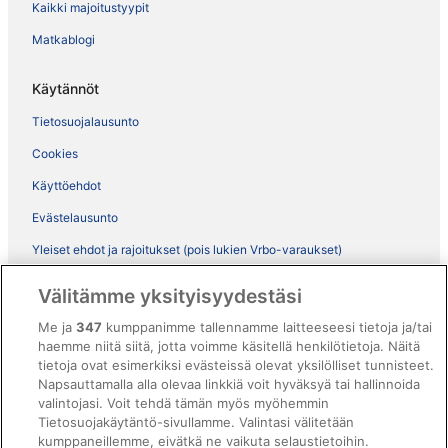
Kaikki majoitustyypit
Matkablogi
Käytännöt
Tietosuojalausunto
Cookies
Käyttöehdot
Evästelausunto
Yleiset ehdot ja rajoitukset (pois lukien Vrbo-varaukset)
Vrbon sopimusehdot
Välitämme yksityisyydestäsi
Saavutettavuus
Me ja
347
kumppanimme tallennamme laitteeseesi tietoja ja/tai
haemme niitä siitä, jotta voimme käsitellä henkilötietoja. Näitä
ebookers BONUS+ -ohjelman ehdot
tietoja ovat esimerkiksi evästeissä olevat yksilölliset tunnisteet.
Oikeudelliset tiedot / ota meihin yhteyttä
Napsauttamalla alla olevaa linkkiä voit hyväksyä tai hallinnoida
valintojasi. Voit tehdä tämän myös myöhemmin
Sisältövaatimukset ja ilmoituksen tekeminen sisällöstä
Tietosuojakäytäntö-sivullamme. Valintasi välitetään
kumppaneillemme, eivätkä ne vaikuta selaustietoihin.