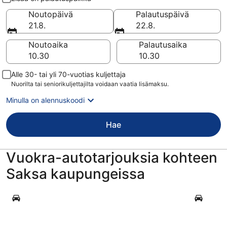
Noutopäivä
Palautuspäivä
21.8.
22.8.
Noutoaika
Palautusaika
Alle 30- tai yli 70-vuotias kuljettaja
Nuorilta tai seniorikuljettajilta voidaan vaatia lisämaksu.
Minulla on alennuskoodi
Hae
Vuokra-autotarjouksia kohteen
Saksa kaupungeissa
Berliini
Frankfurt