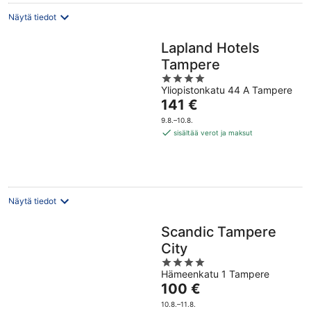
Näytä tiedot
Lapland Hotels
Tampere
4
Yliopistonkatu 44 A Tampere
out
Hinta
141 €
of
on
5
9.8.–10.8.
141 €
sisältää verot ja maksut
per
yö
Näytä tiedot
Scandic Tampere
City
4
Hämeenkatu 1 Tampere
out
Hinta
100 €
of
on
5
10.8.–11.8.