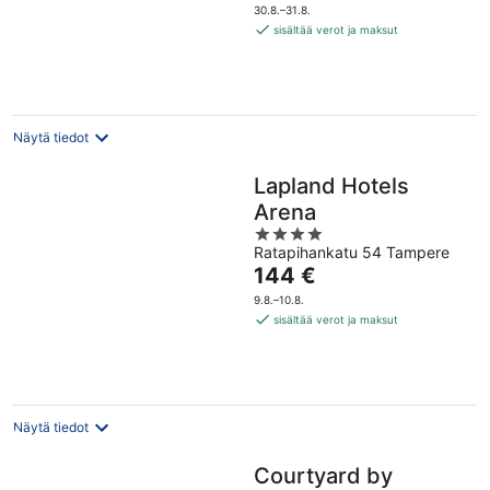
on
5
30.8.–31.8.
54 €
sisältää verot ja maksut
per
yö
Näytä tiedot
Lapland Hotels
Arena
4
Ratapihankatu 54 Tampere
out
Hinta
144 €
of
on
5
9.8.–10.8.
144 €
sisältää verot ja maksut
per
yö
Näytä tiedot
Courtyard by