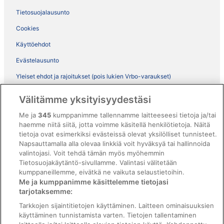
Tietosuojalausunto
Cookies
Käyttöehdot
Evästelausunto
Yleiset ehdot ja rajoitukset (pois lukien Vrbo-varaukset)
Vrbon sopimusehdot
Välitämme yksityisyydestäsi
Saavutettavuus
Me ja
345
kumppanimme tallennamme laitteeseesi tietoja ja/tai
ebookers BONUS+ -ohjelman ehdot
haemme niitä siitä, jotta voimme käsitellä henkilötietoja. Näitä
tietoja ovat esimerkiksi evästeissä olevat yksilölliset tunnisteet.
Oikeudelliset tiedot / ota meihin yhteyttä
Napsauttamalla alla olevaa linkkiä voit hyväksyä tai hallinnoida
valintojasi. Voit tehdä tämän myös myöhemmin
Sisältövaatimukset ja ilmoituksen tekeminen sisällöstä
Tietosuojakäytäntö-sivullamme. Valintasi välitetään
kumppaneillemme, eivätkä ne vaikuta selaustietoihin.
Tuki
Me ja kumppanimme käsittelemme tietojasi
tarjotaksemme:
Ota yhteyttä
Tarkkojen sijaintitietojen käyttäminen. Laitteen ominaisuuksien
Varauksen muuttaminen tai peruuttaminen
käyttäminen tunnistamista varten. Tietojen tallentaminen