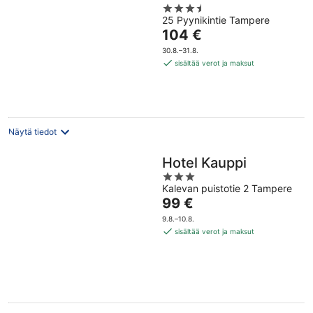
3.5
25 Pyynikintie Tampere
out
Hinta
104 €
of
on
5
30.8.–31.8.
104 €
sisältää verot ja maksut
per
yö
Näytä tiedot
Hotel Kauppi
3
Kalevan puistotie 2 Tampere
out
Hinta
99 €
of
on
5
9.8.–10.8.
99 €
sisältää verot ja maksut
per
yö