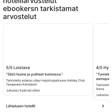
hotelliarvostelut
ebookersn tarkistamat
arvostelut
Holiday Club Tampereen Kehräämö
Lapland H
Holiday Club Tampereen Kehräämö
Lapland
5/5
Loistava
4/5
Hyv
"Siisti huone ja puitteet kunnossa."
"Tunnelma
aamupala,
Tarkistettu asiakas yöpyi majoituspaikassa Holiday Club
edellisen
Tampereen Kehräämö
Tarkistettu
olutpullot.
Arena
Julkaistu 9 päivää sitten
Julkaistu 2
Lähialueen hotellit