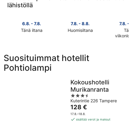
lähistöllä
6.8. - 7.8.
7.8. - 8.8.
7.8. - 9.
Tänä iltana
Huomisiltana
Tänä
Tarkista
Tarkista
viikonlop
Tarkista
hinnat
hinnat
hinnat
lähellä
lähellä
lähellä
kohdetta
kohdetta
Suosituimmat hotellit
kohdetta
Pohtiolampi
Pohtiolampi
Pohtiolampi
Pohtiolam
täksi
huomisillaksi
täksi
illaksi
eli
viikonlopu
eli
7.8.
Kokoushotelli
eli
6.8.
-
Murikanranta
7.8.
-
8.8.
3.5
-
7.8.
Kuterintie 226 Tampere
out
9.8.
Hinta
128 €
of
on
5
17.8.–18.8.
128 €
sisältää verot ja maksut
per
yö