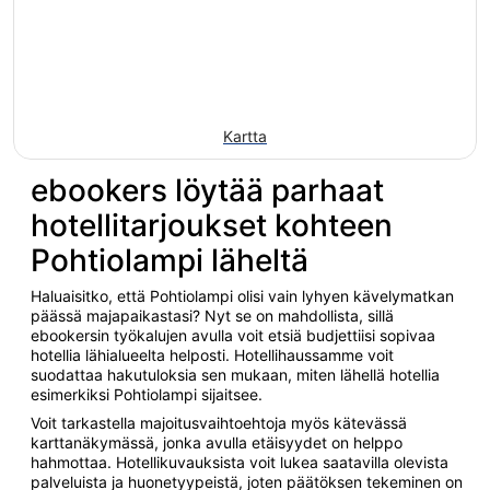
Kartta
ebookers löytää parhaat
hotellitarjoukset kohteen
Pohtiolampi läheltä
Haluaisitko, että Pohtiolampi olisi vain lyhyen kävelymatkan
päässä majapaikastasi? Nyt se on mahdollista, sillä
ebookersin työkalujen avulla voit etsiä budjettiisi sopivaa
hotellia lähialueelta helposti. Hotellihaussamme voit
suodattaa hakutuloksia sen mukaan, miten lähellä hotellia
esimerkiksi Pohtiolampi sijaitsee.
Voit tarkastella majoitusvaihtoehtoja myös kätevässä
karttanäkymässä, jonka avulla etäisyydet on helppo
hahmottaa. Hotellikuvauksista voit lukea saatavilla olevista
palveluista ja huonetyypeistä, joten päätöksen tekeminen on