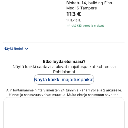
Biokatu 14, building Finn-
out
Medi 6 Tampere
of
Hinta
113 €
5
on
14.8.–15.8.
113 €
sisältää verot ja maksut
per
yö
Näytä tiedot
Etkö löydä etsimääsi?
Näytä kaikki saatavilla olevat majoituspaikat kohteessa
Pohtiolampi
Näytä kaikki majoituspaikat
Alin löytämämme hinta viimeisten 24 tunnin aikana 1 yölle ja 2 aikuiselle.
Hinnat ja saatavuus voivat muuttua. Muita ehtoja saatetaan soveltaa.