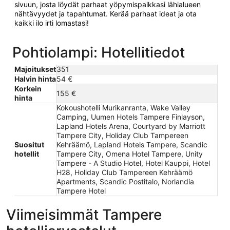
sivuun, josta löydät parhaat yöpymispaikkasi lähialueen
nähtävyydet ja tapahtumat. Kerää parhaat ideat ja ota
kaikki ilo irti lomastasi!
Pohtiolampi: Hotellitiedot
Majoitukset
351
Halvin hinta
54 €
Korkein
155 €
hinta
Kokoushotelli Murikanranta, Wake Valley
Camping, Uumen Hotels Tampere Finlayson,
Lapland Hotels Arena, Courtyard by Marriott
Tampere City, Holiday Club Tampereen
Suositut
Kehräämö, Lapland Hotels Tampere, Scandic
hotellit
Tampere City, Omena Hotel Tampere, Unity
Tampere - A Studio Hotel, Hotel Kauppi, Hotel
H28, Holiday Club Tampereen Kehräämö
Apartments, Scandic Postitalo, Norlandia
Tampere Hotel
Viimeisimmät Tampere