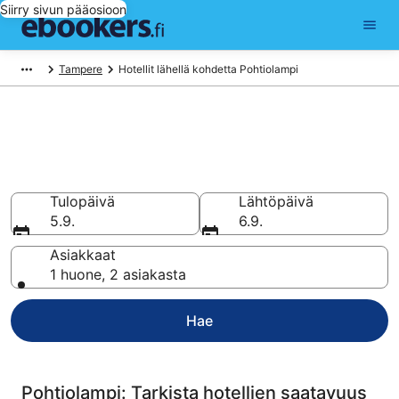
Siirry sivun pääosioon
Tampere
Hotellit lähellä kohdetta Pohtiolampi
Hotellit lähellä kohdetta
Pohtiolampi
Vertaa ja varaa hotellisi 351 hotellin valikoimasta
Tulopäivä
Lähtöpäivä
5.9.
6.9.
Asiakkaat
1 huone, 2 asiakasta
Hae
Pohtiolampi: Tarkista hotellien saatavuus