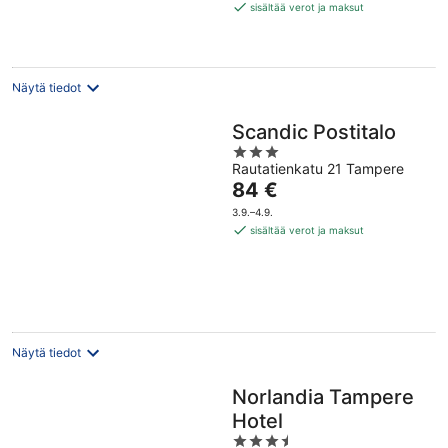
155 €
sisältää verot ja maksut
per
yö
Näytä tiedot
Scandic Postitalo
3
Rautatienkatu 21 Tampere
out
Hinta
84 €
of
on
5
3.9.–4.9.
84 €
sisältää verot ja maksut
per
yö
Näytä tiedot
Norlandia Tampere
Hotel
3.5