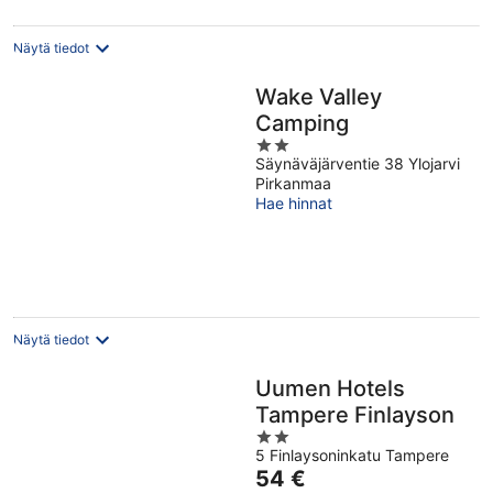
Näytä tiedot
Wake Valley
Camping
2
Säynäväjärventie 38 Ylojarvi
out
Pirkanmaa
of
Hae hinnat
5
Näytä tiedot
Uumen Hotels
Tampere Finlayson
2
5 Finlaysoninkatu Tampere
out
Hinta
54 €
of