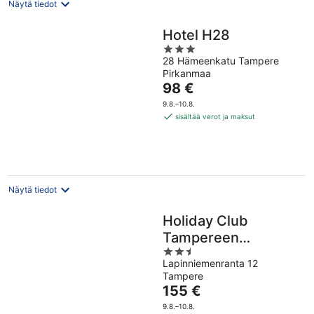
Näytä tiedot
Hotel H28
3
28 Hämeenkatu Tampere
out
Pirkanmaa
of
Hinta
98 €
5
on
9.8.–10.8.
98 €
sisältää verot ja maksut
per
yö
Näytä tiedot
Holiday Club
Tampereen
2.5
Kehräämö
Lapinniemenranta 12
out
Apartments
Tampere
of
Hinta
155 €
5
on
9.8.–10.8.