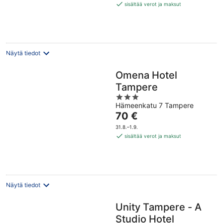
100 €
sisältää verot ja maksut
per
yö
Näytä tiedot
Omena Hotel
Tampere
3
Hämeenkatu 7 Tampere
out
Hinta
70 €
of
on
5
31.8.–1.9.
70 €
sisältää verot ja maksut
per
yö
Näytä tiedot
Unity Tampere - A
Studio Hotel