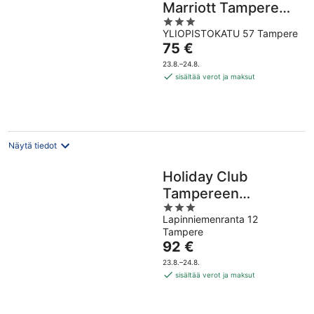
Marriott Tampere
3
City
YLIOPISTOKATU 57 Tampere
out
Hinta
75 €
of
on
5
23.8.–24.8.
75 €
sisältää verot ja maksut
per
yö
Näytä tiedot
Holiday Club
Tampereen
3
Kehräämö
Lapinniemenranta 12
out
Tampere
of
Hinta
92 €
5
on
23.8.–24.8.
92 €
sisältää verot ja maksut
per
yö