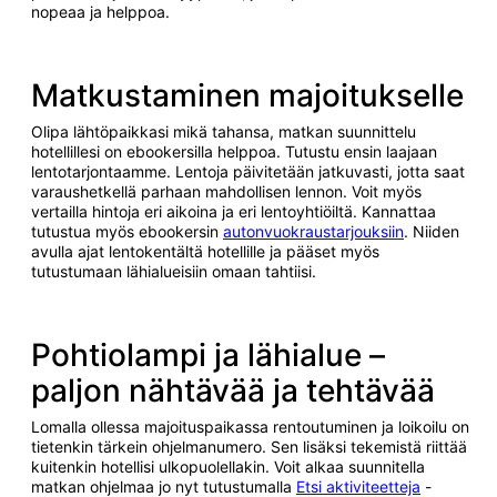
nopeaa ja helppoa.
Matkustaminen majoitukselle
Olipa lähtöpaikkasi mikä tahansa, matkan suunnittelu
hotellillesi on ebookersilla helppoa. Tutustu ensin laajaan
lentotarjontaamme. Lentoja päivitetään jatkuvasti, jotta saat
varaushetkellä parhaan mahdollisen lennon. Voit myös
vertailla hintoja eri aikoina ja eri lentoyhtiöiltä. Kannattaa
tutustua myös ebookersin
autonvuokraustarjouksiin
. Niiden
avulla ajat lentokentältä hotellille ja pääset myös
tutustumaan lähialueisiin omaan tahtiisi.
Pohtiolampi ja lähialue –
paljon nähtävää ja tehtävää
Lomalla ollessa majoituspaikassa rentoutuminen ja loikoilu on
tietenkin tärkein ohjelmanumero. Sen lisäksi tekemistä riittää
kuitenkin hotellisi ulkopuolellakin. Voit alkaa suunnitella
matkan ohjelmaa jo nyt tutustumalla
Etsi aktiviteetteja
-