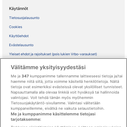
Käytännöt
Tietosuojalausunto
Cookies
Käyttöehdot
Evästelausunto
Yleiset ehdot ja rajoitukset (pois lukien Vrbo-varaukset)
Vrbon sopimusehdot
Välitämme yksityisyydestäsi
Saavutettavuus
Me ja
347
kumppanimme tallennamme laitteeseesi tietoja ja/tai
haemme niitä siitä, jotta voimme käsitellä henkilötietoja. Näitä
ebookers BONUS+ -ohjelman ehdot
tietoja ovat esimerkiksi evästeissä olevat yksilölliset tunnisteet.
Oikeudelliset tiedot / ota meihin yhteyttä
Napsauttamalla alla olevaa linkkiä voit hyväksyä tai hallinnoida
valintojasi. Voit tehdä tämän myös myöhemmin
Sisältövaatimukset ja ilmoituksen tekeminen sisällöstä
Tietosuojakäytäntö-sivullamme. Valintasi välitetään
kumppaneillemme, eivätkä ne vaikuta selaustietoihin.
Tuki
Me ja kumppanimme käsittelemme tietojasi
tarjotaksemme:
Ota yhteyttä