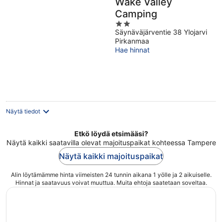
Wake Valley
Camping
2
Säynäväjärventie 38 Ylojarvi
out
Pirkanmaa
of
Hae hinnat
5
Näytä tiedot
Etkö löydä etsimääsi?
Näytä kaikki saatavilla olevat majoituspaikat kohteessa Tampere
Näytä kaikki majoituspaikat
Alin löytämämme hinta viimeisten 24 tunnin aikana 1 yölle ja 2 aikuiselle.
Hinnat ja saatavuus voivat muuttua. Muita ehtoja saatetaan soveltaa.