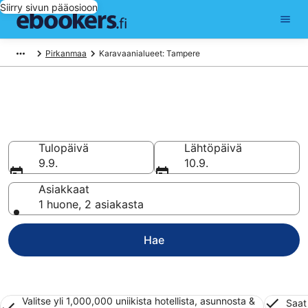
Siirry sivun pääosioon
Pirkanmaa
Karavaanialueet: Tampere
Leiriydy asuntovaunualueella
kohteessa Tampere
Tulopäivä
Lähtöpäivä
9.9.
10.9.
Asiakkaat
1 huone, 2 asiakasta
Hae
Valitse yli 1,000,000 uniikista hotellista, asunnosta &
Saat