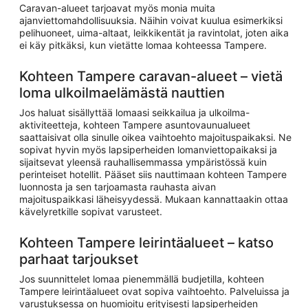
Caravan-alueet tarjoavat myös monia muita
ajanviettomahdollisuuksia. Näihin voivat kuulua esimerkiksi
pelihuoneet, uima-altaat, leikkikentät ja ravintolat, joten aika
ei käy pitkäksi, kun vietätte lomaa kohteessa Tampere.
Kohteen Tampere caravan-alueet – vietä
loma ulkoilmaelämästä nauttien
Jos haluat sisällyttää lomaasi seikkailua ja ulkoilma-
aktiviteetteja, kohteen Tampere asuntovaunualueet
saattaisivat olla sinulle oikea vaihtoehto majoituspaikaksi. Ne
sopivat hyvin myös lapsiperheiden lomanviettopaikaksi ja
sijaitsevat yleensä rauhallisemmassa ympäristössä kuin
perinteiset hotellit. Pääset siis nauttimaan kohteen Tampere
luonnosta ja sen tarjoamasta rauhasta aivan
majoituspaikkasi läheisyydessä. Mukaan kannattaakin ottaa
kävelyretkille sopivat varusteet.
Kohteen Tampere leirintäalueet – katso
parhaat tarjoukset
Jos suunnittelet lomaa pienemmällä budjetilla, kohteen
Tampere leirintäalueet ovat sopiva vaihtoehto. Palveluissa ja
varustuksessa on huomioitu erityisesti lapsiperheiden