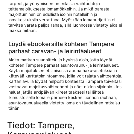
tarpeet, ja yöpymiseen on erilaisia vaihtoehtoja
telttamajoituksesta lomamökkeihin. Ja mikä parasta,
majoittuminen on edullista isoihin hotelleihin ja
lomakeskuksiin verrattuna. Myöskään lomabudjettiin ei
tarvitse varata paljoa rahaa, sillä luonnossa vietetty aika ei
maksa mitään.
Löydä ebookersilta kohteen Tampere
parhaat caravan- ja leirintäalueet
Aloita matkan suunnittelu jo hyvissä ajoin, jotta löydät
kohteen Tampere parhaat asuntovaunu- ja leirintäalueet.
Käytä majoituksen etsimisessä apuna haku-asetuksia ja
kätevää karttatoimintoamme, joilla voit rajata vaihtoehtoja.
Kartan avulla löydät helposti kohteesta Tampere toiveitasi
vastaavat majoitusvaihtoehdot ja näet niiden sijainnin. Jos
haluat jättää arkipäivän kiireet taaksesi tai lähteä
ikimuistoiselle lomalle perheen kesken luonnon rauhaan,
asuntovaunualueella vietetty loma on täydellinen ratkaisu
tähän.
Tiedot: Tampere,