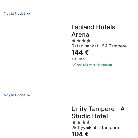
Näytä tiedot
Lapland Hotels
Arena
4
Ratapihankatu 54 Tampere
out
Hinta
144 €
of
on
5
9.8.–10.8.
144 €
sisältää verot ja maksut
per
yö
Näytä tiedot
Unity Tampere - A
Studio Hotel
3.5
25 Pyynikintie Tampere
out
Hinta
104 €
of