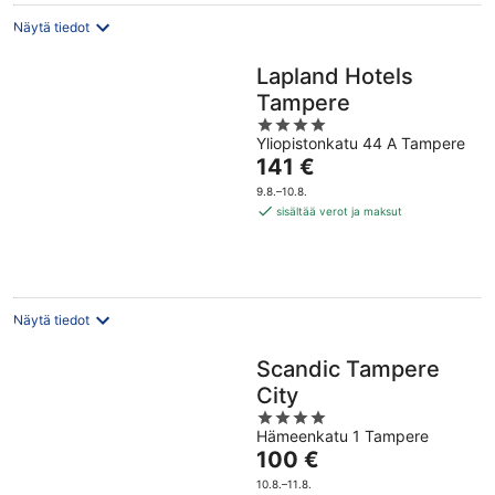
Näytä tiedot
Lapland Hotels
Tampere
4
Yliopistonkatu 44 A Tampere
out
Hinta
141 €
of
on
5
9.8.–10.8.
141 €
sisältää verot ja maksut
per
yö
Näytä tiedot
Scandic Tampere
City
4
Hämeenkatu 1 Tampere
out
Hinta
100 €
of
on
5
10.8.–11.8.