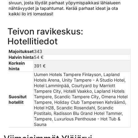
sivuun, josta löydät parhaat yöpymispaikkasi lähialueen
nähtävyydet ja tapahtumat. Kerää parhaat ideat ja ota
kaikki ilo irti lomastasi!
Teivon ravikeskus:
Hotellitiedot
Majoitukset
343
Halvin hinta
54 €
Korkein
391 €
hinta
Uumen Hotels Tampere Finlayson, Lapland
Hotels Arena, Unity Tampere - A Studio Hotel,
Hotel Lamminpää, Courtyard by Marriott
Tampere City, Hotelli Vaakko, Lapland Hotels
Suositut
Tampere, Scandic Tampere City, Omena Hotel
hotellit
Tampere, Holiday Club Tampereen Kehräämö,
Hotel H28, Scandic Rosendahl, Scandic
Postitalo, Radisson Blu Grand Hotel Tammer,
Tampere, Luxurious Penthouse - Hot Tub &
Sauna