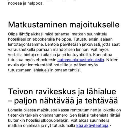
nopeaa ja helppoa.
Matkustaminen majoitukselle
Olipa lähtöpaikkasi mikä tahansa, matkan suunnittelu
hotellillesi on ebookersilla helppoa. Tutustu ensin laajaan
lentotarjontaamme. Lentoja päivitetään jatkuvasti, jotta saat
varaushetkellä parhaan mahdollisen lennon. Voit myös
vertailla hintoja eri aikoina ja eri lentoyhtiöiltä. Kannattaa
tutustua myös ebookersin
autonvuokraustarjouksiin
. Niiden
avulla ajat lentokentältä hotellille ja pääset myös
tutustumaan lähialueisiin omaan tahtiisi.
Teivon ravikeskus ja lähialue
– paljon nähtävää ja tehtävää
Lomalla ollessa majoituspaikassa rentoutuminen ja loikoilu on
tietenkin tärkein ohjelmanumero. Sen lisäksi tekemistä riittää
kuitenkin hotellisi ulkopuolellakin. Voit alkaa suunnitella
matkan ohjelmaa jo nyt tutustumalla
Etsi aktiviteetteja
-