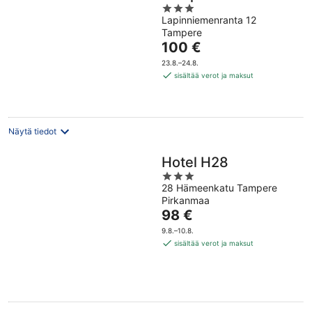
3
Kehräämö
Lapinniemenranta 12
out
Tampere
of
Hinta
100 €
5
on
23.8.–24.8.
100 €
sisältää verot ja maksut
per
yö
Näytä tiedot
Hotel H28
3
28 Hämeenkatu Tampere
out
Pirkanmaa
of
Hinta
98 €
5
on
9.8.–10.8.
98 €
sisältää verot ja maksut
per
yö