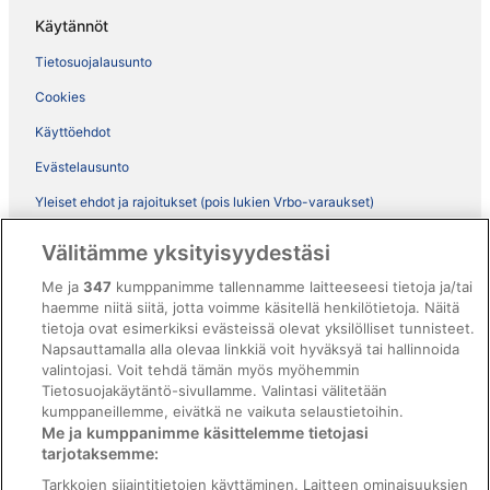
Käytännöt
Tietosuojalausunto
Cookies
Käyttöehdot
Evästelausunto
Yleiset ehdot ja rajoitukset (pois lukien Vrbo-varaukset)
Vrbon sopimusehdot
Välitämme yksityisyydestäsi
Saavutettavuus
Me ja
347
kumppanimme tallennamme laitteeseesi tietoja ja/tai
ebookers BONUS+ -ohjelman ehdot
haemme niitä siitä, jotta voimme käsitellä henkilötietoja. Näitä
tietoja ovat esimerkiksi evästeissä olevat yksilölliset tunnisteet.
Oikeudelliset tiedot / ota meihin yhteyttä
Napsauttamalla alla olevaa linkkiä voit hyväksyä tai hallinnoida
valintojasi. Voit tehdä tämän myös myöhemmin
Sisältövaatimukset ja ilmoituksen tekeminen sisällöstä
Tietosuojakäytäntö-sivullamme. Valintasi välitetään
kumppaneillemme, eivätkä ne vaikuta selaustietoihin.
Tuki
Me ja kumppanimme käsittelemme tietojasi
tarjotaksemme:
Ota yhteyttä
Tarkkojen sijaintitietojen käyttäminen. Laitteen ominaisuuksien