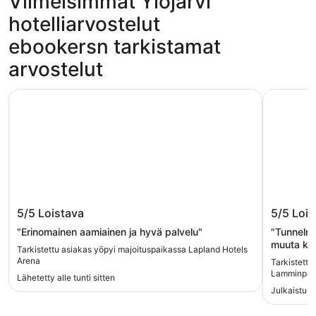
Viimeisimmät Ylöjärvi
hotelliarvostelut
ebookersn tarkistamat
arvostelut
Lapland Hotels Arena
Hotel La
Lapland Hotels Arena
Hotel 
5/5
Loistava
5/5
Lois
"Erinomainen aamiainen ja hyvä palvelu"
"Tunnelma
muuta kui
Tarkistettu asiakas yöpyi majoituspaikassa Lapland Hotels
suosittel
Arena
Tarkistettu
Lamminpä
Lähetetty alle tunti sitten
Julkaistu 1