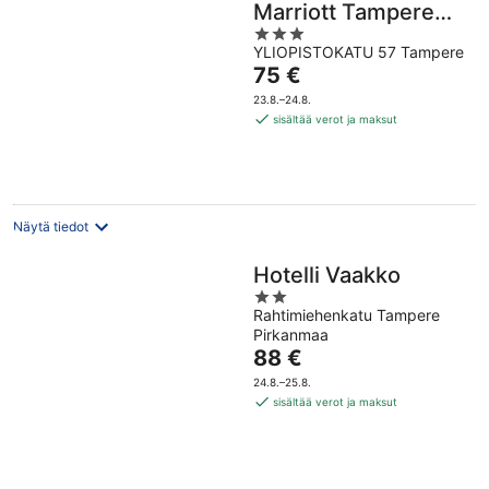
Marriott Tampere
3
City
YLIOPISTOKATU 57 Tampere
out
Hinta
75 €
of
on
5
23.8.–24.8.
75 €
sisältää verot ja maksut
per
yö
Näytä tiedot
Hotelli Vaakko
2
Rahtimiehenkatu Tampere
out
Pirkanmaa
of
Hinta
88 €
5
on
24.8.–25.8.
88 €
sisältää verot ja maksut
per
yö