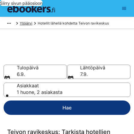
Siirry sivun pääosioon
Ylöjärvi
Hotellit lähellä kohdetta Teivon ravikeskus
Hotellit lähellä kohdetta Teivon
ravikeskus
Vertaa ja varaa hotellisi 343 hotellin valikoimasta
Tulopäivä
Lähtöpäivä
6.9.
7.9.
Asiakkaat
1 huone, 2 asiakasta
Hae
Teivon ravikeskus: Tarkista hotellien