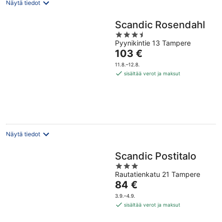
Näytä tiedot
Scandic Rosendahl
3.5
Pyynikintie 13 Tampere
out
Hinta
103 €
of
on
5
11.8.–12.8.
103 €
sisältää verot ja maksut
per
yö
Näytä tiedot
Scandic Postitalo
3
Rautatienkatu 21 Tampere
out
Hinta
84 €
of
on
5
3.9.–4.9.
84 €
sisältää verot ja maksut
per