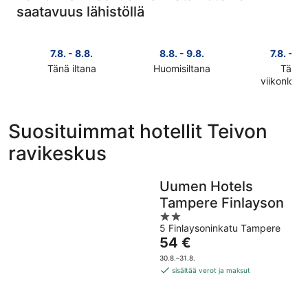
saatavuus lähistöllä
7.8. - 8.8.
8.8. - 9.8.
7.8. - 9.
Tänä iltana
Huomisiltana
Tänä
Tarkista
Tarkista
viikonlop
Tarkista
hinnat
hinnat
hinnat
lähellä
lähellä
lähellä
kohdetta
kohdetta
Suosituimmat hotellit Teivon
kohdetta
Teivon
Teivon
ravikeskus
Teivon
ravikeskus
ravikeskus
ravikeskus
täksi
huomisillaksi
täksi
illaksi
eli
Uumen Hotels
viikonlopu
eli
8.8.
Tampere Finlayson
eli
7.8.
-
2
7.8.
-
9.8.
5 Finlaysoninkatu Tampere
out
-
8.8.
Hinta
54 €
of
9.8.
on
5
30.8.–31.8.
54 €
sisältää verot ja maksut
per
yö