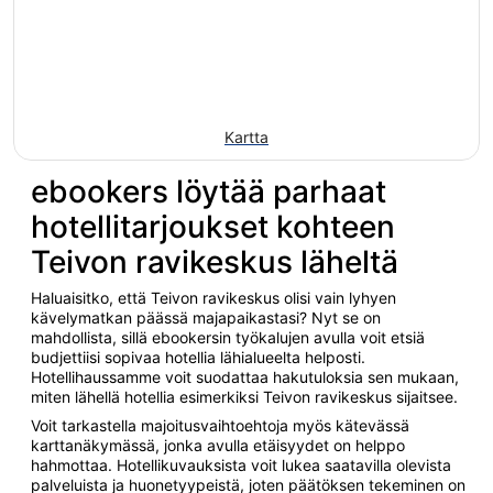
Kartta
ebookers löytää parhaat
hotellitarjoukset kohteen
Teivon ravikeskus läheltä
Haluaisitko, että Teivon ravikeskus olisi vain lyhyen
kävelymatkan päässä majapaikastasi? Nyt se on
mahdollista, sillä ebookersin työkalujen avulla voit etsiä
budjettiisi sopivaa hotellia lähialueelta helposti.
Hotellihaussamme voit suodattaa hakutuloksia sen mukaan,
miten lähellä hotellia esimerkiksi Teivon ravikeskus sijaitsee.
Voit tarkastella majoitusvaihtoehtoja myös kätevässä
karttanäkymässä, jonka avulla etäisyydet on helppo
hahmottaa. Hotellikuvauksista voit lukea saatavilla olevista
palveluista ja huonetyypeistä, joten päätöksen tekeminen on