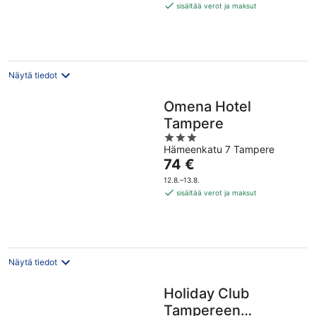
100 €
sisältää verot ja maksut
per
yö
Näytä tiedot
Omena Hotel
Tampere
3
Hämeenkatu 7 Tampere
out
Hinta
74 €
of
on
5
12.8.–13.8.
74 €
sisältää verot ja maksut
per
yö
Näytä tiedot
Holiday Club
Tampereen