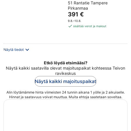
51 Rantatie Tampere
out
Pirkanmaa
of
Hinta
391 €
5
on
9.8.–10.8.
391 €
sisältää verot ja maksut
per
yö
Näytä tiedot
Etkö löydä etsimääsi?
Näytä kaikki saatavilla olevat majoituspaikat kohteessa Teivon
ravikeskus
Näytä kaikki majoituspaikat
Alin löytämämme hinta viimeisten 24 tunnin aikana 1 yölle ja 2 aikuiselle.
Hinnat ja saatavuus voivat muuttua. Muita ehtoja saatetaan soveltaa.