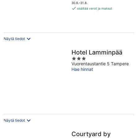
on
5
30.8.–31.8.
104 €
sisältää verot ja maksut
per
yö
Näytä tiedot
Hotel Lamminpää
3
Vuorentaustantie 5 Tampere
out
Hae hinnat
of
5
Näytä tiedot
Courtyard by