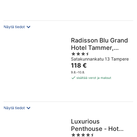
yö
Näytä tiedot
Radisson Blu Grand
Hotel Tammer,
3.5
Tampere
Satakunnankatu 13 Tampere
out
Hinta
118 €
of
on
5
9.8.–10.8.
118 €
sisältää verot ja maksut
per
yö
Näytä tiedot
Luxurious
Penthouse - Hot
4.5
Tub & Sauna