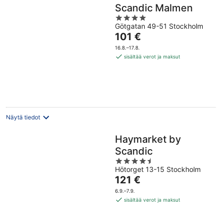
Scandic Malmen
4
Götgatan 49-51 Stockholm
out
Hinta
101 €
of
on
5
16.8.–17.8.
101 €
sisältää verot ja maksut
per
yö
Näytä tiedot
Haymarket by
Scandic
4.5
Hötorget 13-15 Stockholm
out
Hinta
121 €
of
on
5
6.9.–7.9.
121 €
sisältää verot ja maksut
per
yö