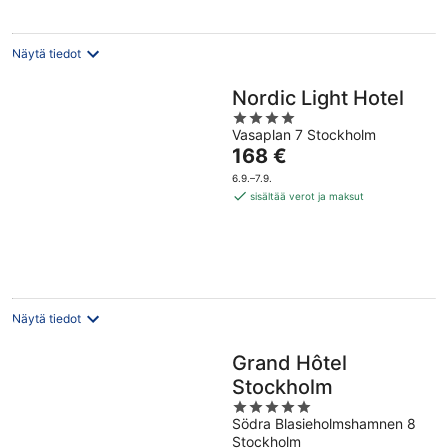
Näytä tiedot
Nordic Light Hotel
4
Vasaplan 7 Stockholm
out
Hinta
168 €
of
on
5
6.9.–7.9.
168 €
sisältää verot ja maksut
per
yö
Näytä tiedot
Grand Hôtel
Stockholm
5
Södra Blasieholmshamnen 8
out
Stockholm