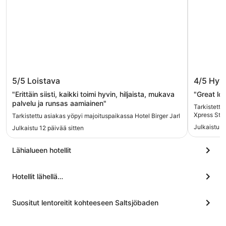
Hotel Birger Jarl
Comfort
5/5
Loistava
4/5
Hyv
Central
"Erittäin siisti, kaikki toimi hyvin, hiljaista, mukava
"Great loc
palvelu ja runsas aamiainen"
Tarkistettu
Xpress Sto
Tarkistettu asiakas yöpyi majoituspaikassa Hotel Birger Jarl
Julkaistu 2
Julkaistu 12 päivää sitten
Lähialueen hotellit
Hotellit lähellä…
Suositut lentoreitit kohteeseen Saltsjöbaden