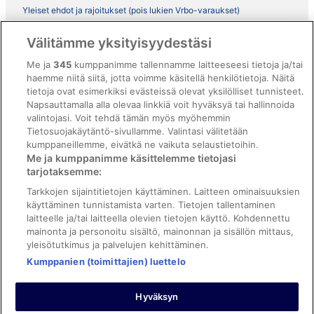
Yleiset ehdot ja rajoitukset (pois lukien Vrbo-varaukset)
Vrbon sopimusehdot
Välitämme yksityisyydestäsi
Saavutettavuus
Me ja
345
kumppanimme tallennamme laitteeseesi tietoja ja/tai
ebookers BONUS+ -ohjelman ehdot
haemme niitä siitä, jotta voimme käsitellä henkilötietoja. Näitä
tietoja ovat esimerkiksi evästeissä olevat yksilölliset tunnisteet.
Oikeudelliset tiedot / ota meihin yhteyttä
Napsauttamalla alla olevaa linkkiä voit hyväksyä tai hallinnoida
valintojasi. Voit tehdä tämän myös myöhemmin
Sisältövaatimukset ja ilmoituksen tekeminen sisällöstä
Tietosuojakäytäntö-sivullamme. Valintasi välitetään
kumppaneillemme, eivätkä ne vaikuta selaustietoihin.
Tuki
Me ja kumppanimme käsittelemme tietojasi
tarjotaksemme:
Ota yhteyttä
Tarkkojen sijaintitietojen käyttäminen. Laitteen ominaisuuksien
Varauksen muuttaminen tai peruuttaminen
käyttäminen tunnistamista varten. Tietojen tallentaminen
laitteelle ja/tai laitteella olevien tietojen käyttö. Kohdennettu
Varaa lento lentoyhtiön hyvityskupongeilla
mainonta ja personoitu sisältö, mainonnan ja sisällön mittaus,
yleisötutkimus ja palvelujen kehittäminen.
Hyvityksen hakeminen ja aikarajat
Kumppanien (toimittajien) luettelo
Hyväksyn
©2026 Expedia, Inc., Expedia Groupin yritys. Kaikki oikeudet