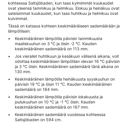
kohteessa Saltsjöbaden, kun taas kylmimmät kuukaudet
ovat yleensä tammikuu ja helmikuu. Elokuu ja heinäkuu ovat
sateisimmat kuukaudet, kun taas huhtikuu ja helmikuu ovat
kuivimmat.
Tässä on katsaus kohteen keskimääräiseen sademäärään ja
lämpötilaan:
Keskimääräinen lämpötila päivisin tammikuusta
maaliskuuhun on 3 °C ja öisin -2 °C. Kauden
keskimääräinen sademäärä on 113 mm.
Jos vierailet huhtikuun ja kesäkuun välisenä aikana, voit
odottaa keskimääräisen lämpötilan olevan 16 °C päivisin
ja 3 °C öisin. Keskimääräinen sademäärä tänä aikana on
130 mm.
Keskimääräinen lämpötila heinäkuusta syyskuuhun on
päivisin 19 °C ja öisin 11 °C. Kauden keskimääräinen
sademäärä on 184 mm.
Keskimääräinen lämpötila päivisin lokakuusta ja
joulukuuhun on 10 °C ja -1 °C öisin. Kauden
keskimääräinen sademäärä on 167 mm.
Keskimääräinen sademäärä vuodessa kohteessa
Saltsjöbaden on 594 cm.