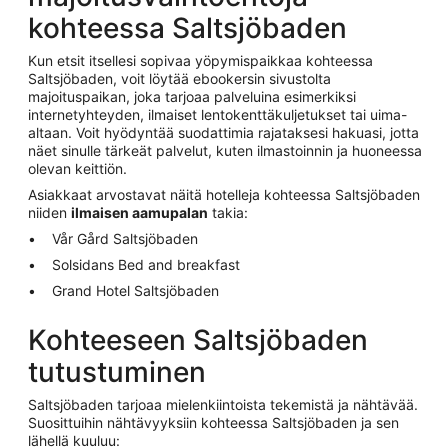
kohteessa Saltsjöbaden
Kun etsit itsellesi sopivaa yöpymispaikkaa kohteessa
Saltsjöbaden, voit löytää ebookersin sivustolta
majoituspaikan, joka tarjoaa palveluina esimerkiksi
internetyhteyden, ilmaiset lentokenttäkuljetukset tai uima-
altaan. Voit hyödyntää suodattimia rajataksesi hakuasi, jotta
näet sinulle tärkeät palvelut, kuten ilmastoinnin ja huoneessa
olevan keittiön.
Asiakkaat arvostavat näitä hotelleja kohteessa Saltsjöbaden
niiden
ilmaisen aamupalan
takia:
Vår Gård Saltsjöbaden
Solsidans Bed and breakfast
Grand Hotel Saltsjöbaden
Kohteeseen Saltsjöbaden
tutustuminen
Saltsjöbaden tarjoaa mielenkiintoista tekemistä ja nähtävää.
Suosittuihin nähtävyyksiin kohteessa Saltsjöbaden ja sen
lähellä kuuluu: