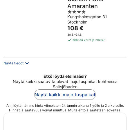
Amaranten
4
Kungsholmsgatan 31
out
Stockholm
of
Hinta
108 €
5
on
30.8.–31.8.
108 €
sisältää verot ja maksut
per
yö
Näytä tiedot
Etkö löydä etsimääsi?
Näytä kaikki saatavilla olevat majoituspaikat kohteessa
Saltsjöbaden
Näytä kaikki majoituspaikat
Alin löytämämme hinta viimeisten 24 tunnin aikana 1 yölle ja 2 aikuiselle.
Hinnat ja saatavuus voivat muuttua. Muita ehtoja saatetaan soveltaa.