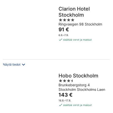
Clarion Hotel
Stockholm
4
Ringvaegen 98 Stockholm
out
Hinta
91 €
of
on
5
6.9.–7.9.
91 €
sisältää verot ja maksut
per
yö
Näytä tiedot
Hobo Stockholm
3.5
Brunkebergstorg 4
out
Stockholm Stockholms Laen
of
Hinta
143 €
5
on
16.8.–17.8.
143 €
sisältää verot ja maksut
per