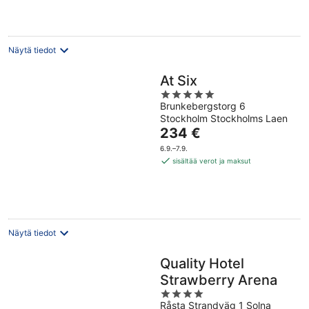
yö
Näytä tiedot
At Six
5
Brunkebergstorg 6
out
Stockholm Stockholms Laen
of
Hinta
234 €
5
on
6.9.–7.9.
234 €
sisältää verot ja maksut
per
yö
Näytä tiedot
Quality Hotel
Strawberry Arena
4
Råsta Strandväg 1 Solna
out