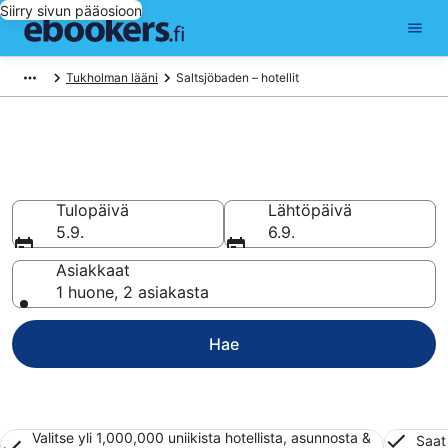
Siirry sivun pääosioon
Tukholman lääni
Saltsjöbaden – hotellit
Hotellit Saltsjöbaden
Vertaa 1 463 halpaa hotellia ja majoitusta alkaen 78 €
Tulopäivä
Lähtöpäivä
5.9.
6.9.
Asiakkaat
1 huone, 2 asiakasta
Hae
Valitse yli 1,000,000 uniikista hotellista, asunnosta &
Saat