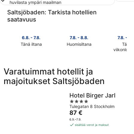
huvilasta ympäri maailman
Saltsjöbaden: Tarkista hotellien
saatavuus
6.8. - 7.8.
7.8. - 8.8.
7.8. - 9.
Tänä iltana
Huomisiltana
Tänä
Tarkista
Tarkista
viikonlop
Tarkista
kohteen
kohteen
kohteen
Saltsjöbaden
Saltsjöbaden
Saltsjöba
hinnat
hinnat
Varatuimmat hotellit ja
hinnat
täksi
huomisillaksi
majoitukset Saltsjöbaden
täksi
illaksi
eli
viikonlopu
eli
7.8.
eli
6.8.
-
Hotel Birger Jarl
7.8.
-
8.8.
4
-
7.8.
Tulegatan 8 Stockholm
out
9.8.
Hinta
87 €
of
on
5
6.9.–7.9.
87 €
sisältää verot ja maksut
per