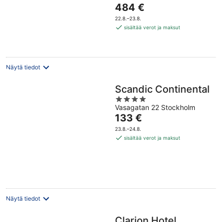
of
Hinta
484 €
5
on
22.8.–23.8.
484 €
sisältää verot ja maksut
per
yö
Näytä tiedot
Scandic Continental
4
Vasagatan 22 Stockholm
out
Hinta
133 €
of
on
5
23.8.–24.8.
133 €
sisältää verot ja maksut
per
yö
Näytä tiedot
Clarion Hotel