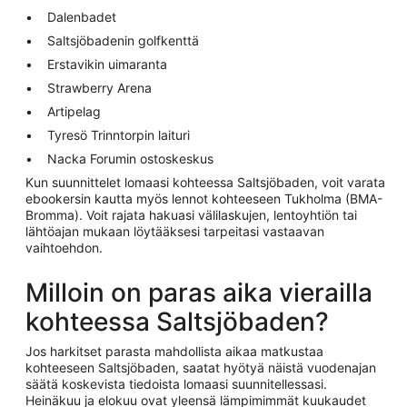
Dalenbadet
Saltsjöbadenin golfkenttä
Erstavikin uimaranta
Strawberry Arena
Artipelag
Tyresö Trinntorpin laituri
Nacka Forumin ostoskeskus
Kun suunnittelet lomaasi kohteessa Saltsjöbaden, voit varata
ebookersin kautta myös lennot kohteeseen Tukholma (BMA-
Bromma). Voit rajata hakuasi välilaskujen, lentoyhtiön tai
lähtöajan mukaan löytääksesi tarpeitasi vastaavan
vaihtoehdon.
Milloin on paras aika vierailla
kohteessa Saltsjöbaden?
Jos harkitset parasta mahdollista aikaa matkustaa
kohteeseen Saltsjöbaden, saatat hyötyä näistä vuodenajan
säätä koskevista tiedoista lomaasi suunnitellessasi.
Heinäkuu ja elokuu ovat yleensä lämpimimmät kuukaudet