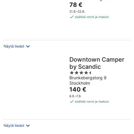
Hinta
78 €
of
on
5
21.8.–22.8.
78 €
sisältää verot ja maksut
per
yö
Näytä tiedot
Downtown Camper
by Scandic
4.5
Brunkebergstorg 9
out
Stockholm
of
Hinta
140 €
5
on
6.9.–7.9.
140 €
sisältää verot ja maksut
per
yö
Näytä tiedot