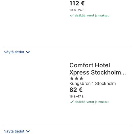
Hinta
112 €
of
on
5
23.8.–24.8.
112 €
sisältää verot ja maksut
per
yö
Näytä tiedot
Comfort Hotel
Xpress Stockholm
3
Central
Kungsbron 1 Stockholm
out
Hinta
82 €
of
on
5
16.8.–17.8.
82 €
sisältää verot ja maksut
per
yö
Näytä tiedot