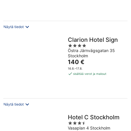
yö
Näytä tiedot
Clarion Hotel Sign
4
Östra Järnvägsgatan 35
out
Stockholm
of
Hinta
140 €
5
on
16.8.–17.8.
140 €
sisältää verot ja maksut
per
yö
Näytä tiedot
Hotel C Stockholm
3.5
Vasaplan 4 Stockholm
out