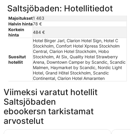
Saltsjöbaden: Hotellitiedot
Majoitukset
1 463
Halvin hinta
78 €
Korkein
484 €
hinta
Hotel Birger Jarl, Clarion Hotel Sign, Hotel C
Stockholm, Comfort Hotel Xpress Stockholm
Central, Clarion Hotel Stockholm, Hobo
Suositut
Stockholm, At Six, Quality Hotel Strawberry
hotellit
Arena, Downtown Camper by Scandic, Scandic
Malmen, Haymarket by Scandic, Nordic Light
Hotel, Grand Hôtel Stockholm, Scandic
Continental, Clarion Hotel Amaranten
Viimeksi varatut hotellit
Saltsjöbaden
ebookersn tarkistamat
arvostelut
Hotel Birger Jarl
Comfort H