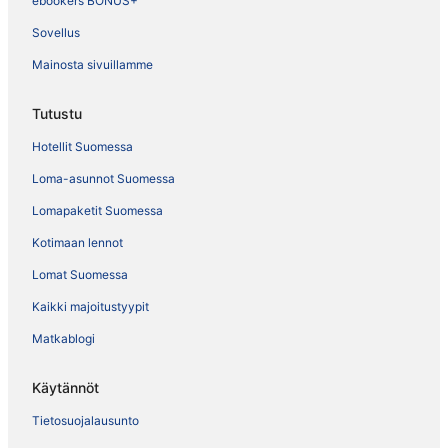
ebookers BONUS+
Sovellus
Mainosta sivuillamme
Tutustu
Hotellit Suomessa
Loma-asunnot Suomessa
Lomapaketit Suomessa
Kotimaan lennot
Lomat Suomessa
Kaikki majoitustyypit
Matkablogi
Käytännöt
Tietosuojalausunto