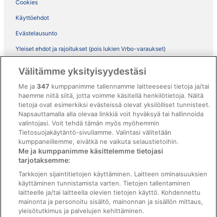
Cookies
Käyttöehdot
Evästelausunto
Yleiset ehdot ja rajoitukset (pois lukien Vrbo-varaukset)
Vrbon sopimusehdot
Välitämme yksityisyydestäsi
Saavutettavuus
Me ja
347
kumppanimme tallennamme laitteeseesi tietoja ja/tai
ebookers BONUS+ -ohjelman ehdot
haemme niitä siitä, jotta voimme käsitellä henkilötietoja. Näitä
tietoja ovat esimerkiksi evästeissä olevat yksilölliset tunnisteet.
Oikeudelliset tiedot / ota meihin yhteyttä
Napsauttamalla alla olevaa linkkiä voit hyväksyä tai hallinnoida
valintojasi. Voit tehdä tämän myös myöhemmin
Sisältövaatimukset ja ilmoituksen tekeminen sisällöstä
Tietosuojakäytäntö-sivullamme. Valintasi välitetään
kumppaneillemme, eivätkä ne vaikuta selaustietoihin.
Tuki
Me ja kumppanimme käsittelemme tietojasi
tarjotaksemme:
Ota yhteyttä
Tarkkojen sijaintitietojen käyttäminen. Laitteen ominaisuuksien
Varauksen muuttaminen tai peruuttaminen
käyttäminen tunnistamista varten. Tietojen tallentaminen
laitteelle ja/tai laitteella olevien tietojen käyttö. Kohdennettu
Varaa lento lentoyhtiön hyvityskupongeilla
mainonta ja personoitu sisältö, mainonnan ja sisällön mittaus,
yleisötutkimus ja palvelujen kehittäminen.
Hyvityksen hakeminen ja aikarajat