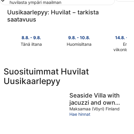
huvilasta ympäri maailman
Uusikaarlepyy: Huvilat − tarkista
saatavuus
8.8. - 9.8.
9.8. - 10.8.
14.8. - 16
Tänä iltana
Huomisiltana
Ensi
Tarkista
Tarkista
viikonlop
Tarkista
kohteen
kohteen
kohteen
Uusikaarlepyy
Uusikaarlepyy
Uusikaarl
hinnat
hinnat
Suosituimmat Huvilat
hinnat
täksi
huomisillaksi
Uusikaarlepyy
ensi
illaksi
eli
viikonlopu
eli
9.8.
eli
8.8.
-
Seaside Villa with
14.8.
-
10.8.
jacuzzi and own
-
9.8.
16.8.
beach
Maksamaa (Vöyri) Finland
Hae hinnat