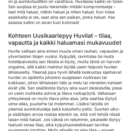
on ja aurinkotuolitkin on varattava. Huvilassa kaikki on toisin.
Sen suojissa et joudu tekemään mitään kompromisseja –
teet mitä haluat, milloin haluat ja miten haluat. Kun toisia
asiakkaita ei ole, saat aina sen paikan, jonka haluat. Itse
asiassa kaikki on aivan kuin kotonasi!
Kohteen Uusikaarlepyy Huvilat – tilaa,
vapautta ja kaikki haluamasi mukavuudet
Huvila valitaan aina ennen muuta oman rauhan, vapauden ja
ylivertaisten tilojen vuoksi. Kylpylää, ravintolaa tai muita
hotellipalveluita sen tiloista ei löydy, mutta tämä on harvoin
ongelma, sillä kaikki mainitut löytää usein helposti huvilan
lähialueelta. Yleensä jopa hyvin lähellä keskustaa sijaitsevat
huvilat on sijoitettu johonkin suojaiseen nurkkaan tai
kolkkaan, johon lähialueen häly ja melu tai vieraiden katseet
eivät yllä. Sen sisätiloista löytyy aina suuri oleskelutila, jossa
on usein muhkeita sohvia ja tilava ruokapöytä. Valtaosan
yhteydessä on myös tilava piha-alue, jolta saattaa löytyä
uima-allas, puutarha tai molemmat. Lisäksi tarjolla on
yleensä aurinkotuoleja sekä kalustettu patio. Suurten ulko-
ja sisätilojen arvoa nostaa etenkin se, että voit tehdä niissä
tasan mitä haluat. Jos väkeä on reilummin, jokaiselle löytyy
taatusti omaa tilaa, eikä kylpyhuoneisiinkaan tarvitse
suuremmin jonottaa. Myös altaalla on aina tilaa – nouset