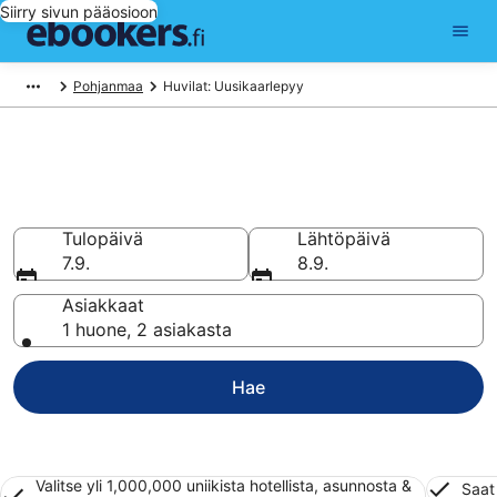
Siirry sivun pääosioon
Pohjanmaa
Huvilat: Uusikaarlepyy
Varaa huvila kohteessa
Uusikaarlepyy
Tulopäivä
Lähtöpäivä
7.9.
8.9.
Asiakkaat
1 huone, 2 asiakasta
Hae
Valitse yli 1,000,000 uniikista hotellista, asunnosta &
Saat