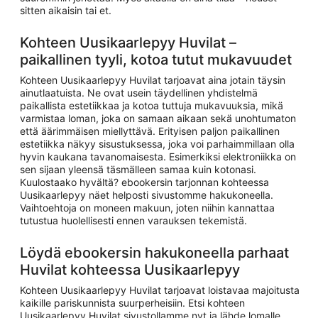
sitten aikaisin tai et.
Kohteen Uusikaarlepyy Huvilat –
paikallinen tyyli, kotoa tutut mukavuudet
Kohteen Uusikaarlepyy Huvilat tarjoavat aina jotain täysin
ainutlaatuista. Ne ovat usein täydellinen yhdistelmä
paikallista estetiikkaa ja kotoa tuttuja mukavuuksia, mikä
varmistaa loman, joka on samaan aikaan sekä unohtumaton
että äärimmäisen miellyttävä. Erityisen paljon paikallinen
estetiikka näkyy sisustuksessa, joka voi parhaimmillaan olla
hyvin kaukana tavanomaisesta. Esimerkiksi elektroniikka on
sen sijaan yleensä täsmälleen samaa kuin kotonasi.
Kuulostaako hyvältä? ebookersin tarjonnan kohteessa
Uusikaarlepyy näet helposti sivustomme hakukoneella.
Vaihtoehtoja on moneen makuun, joten niihin kannattaa
tutustua huolellisesti ennen varauksen tekemistä.
Löydä ebookersin hakukoneella parhaat
Huvilat kohteessa Uusikaarlepyy
Kohteen Uusikaarlepyy Huvilat tarjoavat loistavaa majoitusta
kaikille pariskunnista suurperheisiin. Etsi kohteen
Uusikaarlepyy Huvilat sivustollamme nyt ja lähde lomalle,