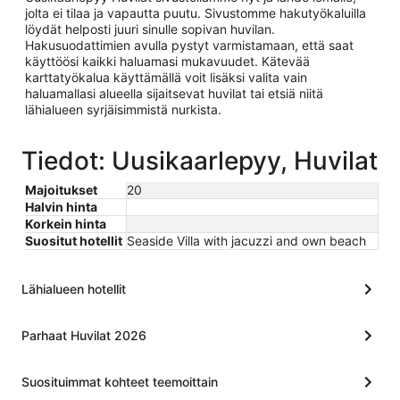
jolta ei tilaa ja vapautta puutu. Sivustomme hakutyökaluilla
löydät helposti juuri sinulle sopivan huvilan.
Hakusuodattimien avulla pystyt varmistamaan, että saat
käyttöösi kaikki haluamasi mukavuudet. Kätevää
karttatyökalua käyttämällä voit lisäksi valita vain
haluamallasi alueella sijaitsevat huvilat tai etsiä niitä
lähialueen syrjäisimmistä nurkista.
Tiedot: Uusikaarlepyy, Huvilat
Majoitukset
20
Halvin hinta
Korkein hinta
Suositut hotellit
Seaside Villa with jacuzzi and own beach
Lähialueen hotellit
Parhaat Huvilat 2026
Suosituimmat kohteet teemoittain