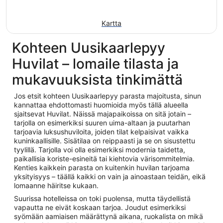
Kartta
Kohteen Uusikaarlepyy
Huvilat – lomaile tilasta ja
mukavuuksista tinkimättä
Jos etsit kohteen Uusikaarlepyy parasta majoitusta, sinun
kannattaa ehdottomasti huomioida myös tällä alueella
sjaitsevat Huvilat. Näissä majapaikoissa on sitä jotain –
tarjolla on esimerkiksi suuren uima-altaan ja puutarhan
tarjoavia luksushuviloita, joiden tilat kelpaisivat vaikka
kuninkaallisille. Sisätilaa on reippaasti ja se on sisustettu
tyylillä. Tarjolla voi olla esimerkiksi modernia taidetta,
paikallisia koriste-esineitä tai kiehtovia värisommitelmia.
Kenties kaikkein parasta on kuitenkin huvilan tarjoama
yksityisyys – täällä kaikki on vain ja ainoastaan teidän, eikä
lomaanne häiritse kukaan.
Suurissa hotelleissa on toki puolensa, mutta täydellistä
vapautta ne eivät koskaan tarjoa. Joudut esimerkiksi
syömään aamiaisen määrättynä aikana, ruokalista on mikä