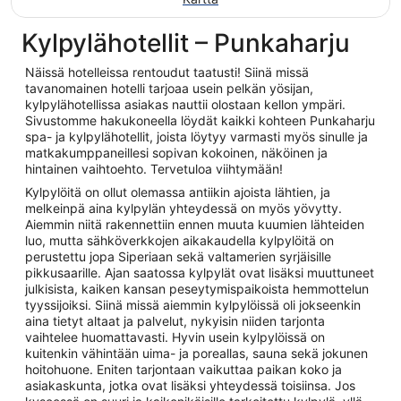
Kylpylähotellit – Punkaharju
Näissä hotelleissa rentoudut taatusti! Siinä missä
tavanomainen hotelli tarjoaa usein pelkän yösijan,
kylpylähotellissa asiakas nauttii olostaan kellon ympäri.
Sivustomme hakukoneella löydät kaikki kohteen Punkaharju
spa- ja kylpylähotellit, joista löytyy varmasti myös sinulle ja
matkakumppaneillesi sopivan kokoinen, näköinen ja
hintainen vaihtoehto. Tervetuloa viihtymään!
Kylpylöitä on ollut olemassa antiikin ajoista lähtien, ja
melkeinpä aina kylpylän yhteydessä on myös yövytty.
Aiemmin niitä rakennettiin ennen muuta kuumien lähteiden
luo, mutta sähköverkkojen aikakaudella kylpylöitä on
perustettu jopa Siperiaan sekä valtamerien syrjäisille
pikkusaarille. Ajan saatossa kylpylät ovat lisäksi muuttuneet
julkisista, kaiken kansan peseytymispaikoista hemmottelun
tyyssijoiksi. Siinä missä aiemmin kylpylöissä oli jokseenkin
aina tietyt altaat ja palvelut, nykyisin niiden tarjonta
vaihtelee huomattavasti. Hyvin usein kylpylöissä on
kuitenkin vähintään uima- ja poreallas, sauna sekä jokunen
hoitohuone. Eniten tarjontaan vaikuttaa paikan koko ja
asiakaskunta, jotka ovat lisäksi yhteydessä toisiinsa. Jos