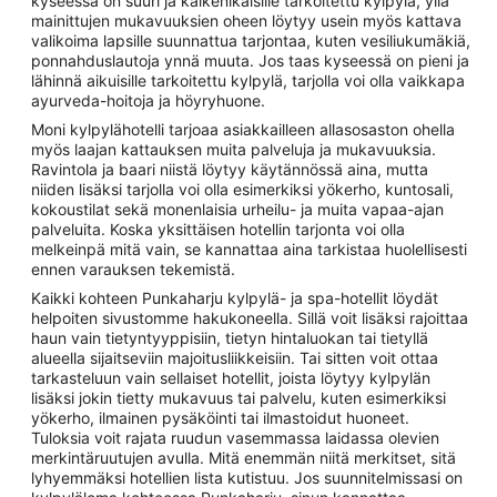
kyseessä on suuri ja kaikenikäisille tarkoitettu kylpylä, yllä
mainittujen mukavuuksien oheen löytyy usein myös kattava
valikoima lapsille suunnattua tarjontaa, kuten vesiliukumäkiä,
ponnahduslautoja ynnä muuta. Jos taas kyseessä on pieni ja
lähinnä aikuisille tarkoitettu kylpylä, tarjolla voi olla vaikkapa
ayurveda-hoitoja ja höyryhuone.
Moni kylpylähotelli tarjoaa asiakkailleen allasosaston ohella
myös laajan kattauksen muita palveluja ja mukavuuksia.
Ravintola ja baari niistä löytyy käytännössä aina, mutta
niiden lisäksi tarjolla voi olla esimerkiksi yökerho, kuntosali,
kokoustilat sekä monenlaisia urheilu- ja muita vapaa-ajan
palveluita. Koska yksittäisen hotellin tarjonta voi olla
melkeinpä mitä vain, se kannattaa aina tarkistaa huolellisesti
ennen varauksen tekemistä.
Kaikki kohteen Punkaharju kylpylä- ja spa-hotellit löydät
helpoiten sivustomme hakukoneella. Sillä voit lisäksi rajoittaa
haun vain tietyntyyppisiin, tietyn hintaluokan tai tietyllä
alueella sijaitseviin majoitusliikkeisiin. Tai sitten voit ottaa
tarkasteluun vain sellaiset hotellit, joista löytyy kylpylän
lisäksi jokin tietty mukavuus tai palvelu, kuten esimerkiksi
yökerho, ilmainen pysäköinti tai ilmastoidut huoneet.
Tuloksia voit rajata ruudun vasemmassa laidassa olevien
merkintäruutujen avulla. Mitä enemmän niitä merkitset, sitä
lyhyemmäksi hotellien lista kutistuu. Jos suunnitelmissasi on