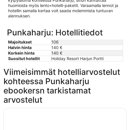
kylpyläloma kohteessa Punkaharju, sinun kannattaa
huomioida myös lento+hotelli-paketit. Varaamalla lennot ja
hotellin samalla kertaa voit saada molemmista tuntuvan
alennuksen.
Punkaharju: Hotellitiedot
Majoitukset
106
Halvin hinta
140 €
Korkein hinta
140 €
Suositut hotellit
Holiday Resort Harjun Portti
Viimeisimmät hotelliarvostelut
kohteessa Punkaharju
ebookersn tarkistamat
arvostelut
Holiday Resort Harjun Portti