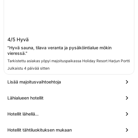
Holiday Resort Harjun Portti
4/5
Hyvä
"Hyvä sauna, tilava veranta ja pysäköintialue mökin
vieressä."
Tarkistettu asiakas yöpyi majoituspaikassa Holiday Resort Harjun Portti
Julkaistu 4 päivää sitten
Lisää majoitusvaihtoehtoja
Lähialueen hotellit
Hotellit lähellä…
Hotellit tähtiluokituksen mukaan