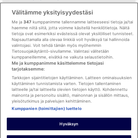
Vrbon sopimusehdot
Välitämme yksityisyydestäsi
Saavutettavuus
Me ja
347
kumppanimme tallennamme laitteeseesi tietoja ja/tai
haemme niitä siitä, jotta voimme käsitellä henkilötietoja. Näitä
ebookers BONUS+ -ohjelman ehdot
tietoja ovat esimerkiksi evästeissä olevat yksilölliset tunnisteet.
Oikeudelliset tiedot / ota meihin yhteyttä
Napsauttamalla alla olevaa linkkiä voit hyväksyä tai hallinnoida
valintojasi. Voit tehdä tämän myös myöhemmin
Sisältövaatimukset ja ilmoituksen tekeminen sisällöstä
Tietosuojakäytäntö-sivullamme. Valintasi välitetään
kumppaneillemme, eivätkä ne vaikuta selaustietoihin.
Tuki
Me ja kumppanimme käsittelemme tietojasi
tarjotaksemme:
Ota yhteyttä
Tarkkojen sijaintitietojen käyttäminen. Laitteen ominaisuuksien
Varauksen muuttaminen tai peruuttaminen
käyttäminen tunnistamista varten. Tietojen tallentaminen
laitteelle ja/tai laitteella olevien tietojen käyttö. Kohdennettu
Varaa lento lentoyhtiön hyvityskupongeilla
mainonta ja personoitu sisältö, mainonnan ja sisällön mittaus,
yleisötutkimus ja palvelujen kehittäminen.
Hyvityksen hakeminen ja aikarajat
Kumppanien (toimittajien) luettelo
Hyväksyn
©2026 Expedia, Inc., Expedia Groupin yritys. Kaikki oikeudet
pidätetään. ebookers ja ebookersin logo ovat Expedia, Inc.:n