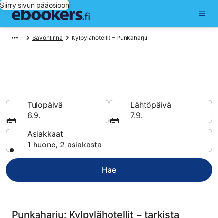
Siirry sivun pääosioon
Savonlinna
Kylpylähotellit – Punkaharju
Varaa kylpylähotelli kohteesta
Punkaharju
Tulopäivä
Lähtöpäivä
6.9.
7.9.
Asiakkaat
1 huone, 2 asiakasta
Hae
Punkaharju: Kylpylähotellit − tarkista