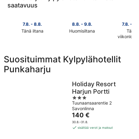
saatavuus
7.8. - 8.8.
8.8. - 9.8.
7.8. - 9.
Tänä iltana
Huomisiltana
Tänä
Tarkista
Tarkista
viikonlop
Tarkista
kohteen
kohteen
kohteen
Punkaharju
Punkaharju
Punkaharj
hinnat
hinnat
Suosituimmat Kylpylähotellit
hinnat
täksi
huomisillaksi
Punkaharju
täksi
illaksi
eli
viikonlopu
eli
8.8.
eli
7.8.
-
Holiday Resort
7.8.
-
9.8.
Harjun Portti
-
8.8.
3
9.8.
Tuunaansaarentie 2
out
Savonlinna
of
Hinta
140 €
5
on
30.8.–31.8.
140 €
sisältää verot ja maksut
per