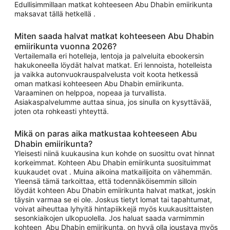
Edullisimmillaan matkat kohteeseen Abu Dhabin emiirikunta
maksavat tällä hetkellä .
Miten saada halvat matkat kohteeseen Abu Dhabin
emiirikunta vuonna 2026?
Vertailemalla eri hotelleja, lentoja ja palveluita ebookersin
hakukoneella löydät halvat matkat. Eri lennoista, hotelleista
ja vaikka autonvuokrauspalvelusta voit koota hetkessä
oman matkasi kohteeseen Abu Dhabin emiirikunta.
Varaaminen on helppoa, nopeaa ja turvallista.
Asiakaspalvelumme auttaa sinua, jos sinulla on kysyttävää,
joten ota rohkeasti yhteyttä.
Mikä on paras aika matkustaa kohteeseen Abu
Dhabin emiirikunta?
Yleisesti niinä kuukausina kun kohde on suosittu ovat hinnat
korkeimmat. Kohteen Abu Dhabin emiirikunta suosituimmat
kuukaudet ovat . Muina aikoina matkailijoita on vähemmän.
Yleensä tämä tarkoittaa, että todennäköisemmin silloin
löydät kohteen Abu Dhabin emiirikunta halvat matkat, joskin
täysin varmaa se ei ole. Joskus tietyt lomat tai tapahtumat,
voivat aiheuttaa lyhyitä hintapiikkejä myös kuukausittaisten
sesonkiaikojen ulkopuolella. Jos haluat saada varmimmin
kohteen Abu Dhabin emiirikunta, on hyvä olla joustava myös