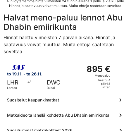
Alin löytämämme hinta viimeisten 24 tunnin aikana 1 yölle ja 2 aikuiselle.
Hinnat ja saatavuus voivat muuttua. Muita ehtoja saatetaan soveltaa.
Halvat meno-paluu lennot Abu
Dhabin emiirikunta
Hinnat haettu viimeisten 7 päivän aikana. Hinnat ja
saatavuus voivat muuttua. Muita ehtoja saatetaan
soveltaa.
Valitse lentoyhtiön Scandinavian Airlines lento, lähtö to 
895 €
895 €
Menopaluu,
to 19.11. - to 26.11.
Menopaluu
haettu
haettu 4
LHR
DWC
4
päivää
sitten
Lontoo
Dubai
päivää
sitten
Suositellut kaupunkimatkat
Matkaideoita lähellä kohdetta Abu Dhabin emiirikunta
Suosituimmat matkakohteet 2026