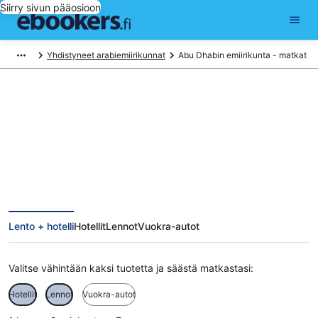
Siirry sivun pääosioon
Yhdistyneet arabiemiirikunnat
Abu Dhabin emiirikunta - matkat
Abu Dhabin emiirikunta matkat
Lento + hotelli
Hotellit
Lennot
Vuokra-autot
Valitse vähintään kaksi tuotetta ja säästä matkastasi:
Hotellit
Lennot
Vuokra-autot