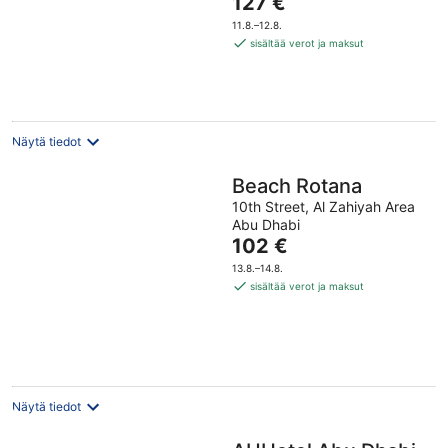
Hinta
127 €
of
on
5
11.8.–12.8.
127 €
sisältää verot ja maksut
per
yö
Näytä tiedot
Beach Rotana
10th Street, Al Zahiyah Area
Abu Dhabi
Hinta
102 €
on
13.8.–14.8.
102 €
sisältää verot ja maksut
per
yö
Näytä tiedot