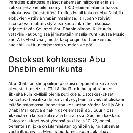
Paradise-puistossa pääset näkemään miljoonia erilaisia
kukkia sekä vierailemaan yli 4000 eläimen eläintarhassa.
Lokakuussa järjestettävä filmifestivaali kokoaa Abu Dhabiin
elokuvien ystäviä ympäri maailmaa, ja ruoan ystävät
suuntaavat makunystyränsä kaupunkiin helmikuussa
järjestettävän Gourmet Abu Dhabin aikaan. Kulttuurin
ystäville kaupungissa järjestetään maalis-huhtikuussa Music
and Arts –festivaali, mutta kaupungin kulttuurikeskus
huolehtii kulttuuritarjonnasta vuoden ympäri.
Ostokset kohteessa Abu
Dhabin emiirikunta
Abu Dhabi on shoppailijan paratiisi riippumatta käytössä
olevasta budjetista. Täältä löydät niin huippubrändien
liikkeitä kuin idyllisiä pieniä putiikkeja. Ostoskeskukset
panostavat asiakkaidensa viihtyvyyteen, ja vaikket olisikaan
mitään ostamassa, kannattaa keskustan Marina Mall ja Abu
Dhabi Mall käydä ainakin kävelemässä läpi. Suurin osa
liikkeistä on länsimaalaisia ja hinnat ovat Suomen luokkaa.
Ostoskeskukset ovat yleensä auki kello 10-22, paitsi
perjantaisin, joka on islamilaisten pyhäpäivä, ne aukeavat
vasta iltapäivällä. Myös ramadanin aikaan aukioloajat