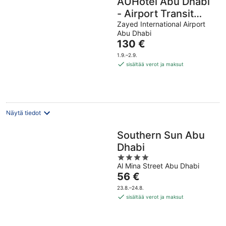
AUHotel Abu Dhabi
- Airport Transit
Hotel
Zayed International Airport
Abu Dhabi
Hinta
130 €
on
1.9.–2.9.
130 €
sisältää verot ja maksut
per
yö
Näytä tiedot
Southern Sun Abu
Dhabi
4
Al Mina Street Abu Dhabi
out
Hinta
56 €
of
on
5
23.8.–24.8.
56 €
sisältää verot ja maksut
per
yö