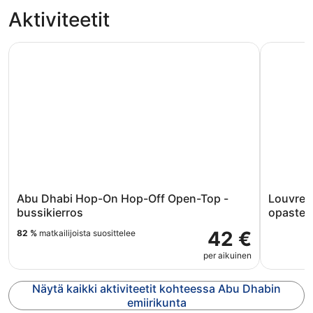
Aktiviteetit
Abu Dhabi Hop-On Hop-Off Open-Top -bussikierros
Louvre Ab
Abu Dhabi Hop-On Hop-Off Open-Top -
Louvre A
bussikierros
opastet
42 €
82 %
matkailijoista suosittelee
per aikuinen
Näytä kaikki aktiviteetit kohteessa Abu Dhabin
emiirikunta