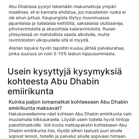
Abu Dhabissa pystyt tekemään makumatkoja ympäri
maailmaa, eli ei kannata ahdistua, jos mausteinen ruoka ei
ole sinun juttusi. Kaupungista löytyy muunmuassa
japanilaisia ja italialaisia keittiöitä, saksalaisia olutbaareja,
pihviravintoloita ja eksoottisia kalaravintoloita. Ruoan
yhteydessä on mahdollista saada alkoholia, mutta
ravintoloiden ulkopuolella sitä ei myydä.
Aterian lopuksi hyviin tapoihin kuuluu jättää palvelurahaa,
jonka suuruus on noin 5-10% laskun loppusummasta.
Usein kysyttyjä kysymyksiä
kohteesta Abu Dhabin
emiirikunta
Kuinka paljon lomamatkat kohteeseen Abu Dhabin
emiirikunta maksavat?
Hakukoneellamme näet kohteen Abu Dhabin emiirikunta vain
muutamalla klikkauksella. Löydät usein todella hyviä hintoja
pakettimatkoille. Voit koota matkapaketin kohteeseen Abu
Dhabin emiirikunta itse, löydät siihen taatusti juuri sinulle
sopivat lennot, hotellin ja palvelut sinulle sopivaan hintaan.