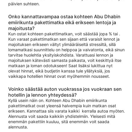
päivien suhteen.
Onko kannattavampaa ostaa kohteen Abu Dhabin
emiirikunta pakettimatka eikä erikseen lentoja ja
majoitusta?
Kun ostat kohteen pakettimatkan, voit säästää jopa % tai .
Kun varaat pakettimatkan sen sijaan että varaisit lennot ja
majoituksen erikseen vältyt ylimääräiseltä stressiltä, sillä
lomamatkasi suunnittelu on helppoa ja vaivatonta, eikä sinun
tarvitse huolehtia yksityiskohdista. Varattuasi lennon ja
majoituksen kätevästi samasta paikasta, voit keskittyä itse
matkaan ja loman odotukseen! Saat lisäksi lukittua nyt
olevat hinnat, eikä budjetin kanssa tule yllätyksiä, jos
vaikkapa hotellien hinnat ovat myöhemmin nousseet.
Voinko säästää auton vuokrassa jos vuokraan sen
hotellin ja lennon yhteydessä?
Kyllä usein näin on. Kohteen Abu Dhabin emiirikunta
pakettimatkat ovat yleensä halvempia kuin matkan osat
erikseen. Kannattaa siis varata kaikki kerralla autoa myöten.
Alennusta voit saada kaikkiin yhdistelmiin. Yleisesti mitä
enemmän pakettiin kuuluu, sitä enemmän voit saada
alennusta.