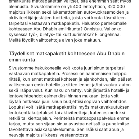
emiirikunta matkapakettiin valitset, sitä enemmän saat myös
alennusta. Sivustollamme on yli 400 lentoyhtiön, 320 000
majoitusliikkeen sekä lukemattomien autovuokraamoiden ja
aktiviteettijärjestäjien tuotteita, joista voi koota täsmälleen
tarpeitasi vastaavan matkapaketin. Haluatko perhelomalle
kohteeseen Abu Dhabin emiirikunta? Onnistuu. Vai onko
kyseessä työ-, biletys- tai kulttuurimatka? Ei ongelmaa.
Meiltä löydät vaihtoehtoja aivan joka makuun.
Täydelliset matkapaketit kohteeseen Abu Dhabin
emiirikunta
Sivustomme hakukoneella voit koota juuri sinun tarpeitasi
vastaavan matkapaketin. Prosessi on äärimmäisen helppo:
riittää, kun annat matkasi kohteen ja ajankohdan, niin pääset
valitsemaan ensin hotellin ja sitten lennot ja/tai vuokra-auton
sekä lisäpalvelut. Kun haku on tehty, voit järjestää hotelli- ja
lentovaihtoehdot esimerkiksi hinnan mukaan, jotta voit
löytää hetkessä juuri sinun budjettiisi sopivan vaihtoehdon.
Lopuksi voit lisätä matkapakettiisi myös matkavakuutuksen,
lentokenttäkuljetukset tai aktiviteetteja, kuten esimerkiksi
retkiä tai kiertoajelun. Perinteistä matkaopaspalvelua emme
tarjoa, mutta sen sijaan sinua avustaa netissä ja puhelimitse
tavoitettava asiakaspalvelumme. Sen lisäksi saat apua ja
neuvoja majoitusliikkeesi vastaanotosta.