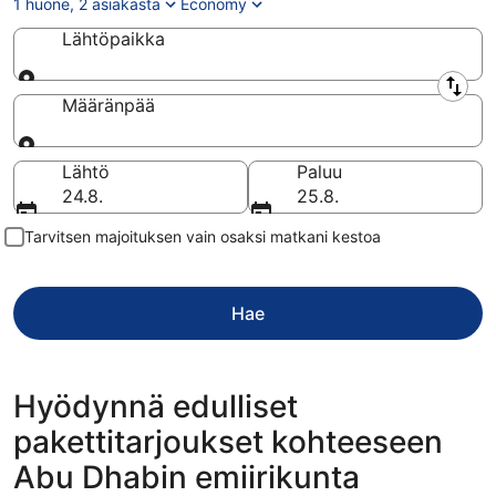
1 huone, 2 asiakasta
Economy
Lähtöpaikka
Lähtöpaikka
Määränpää
Määränpää
Lähtö
Paluu
24.8.
25.8.
Tarvitsen majoituksen vain osaksi matkani kestoa
Hae
Hyödynnä edulliset
pakettitarjoukset kohteeseen
Abu Dhabin emiirikunta