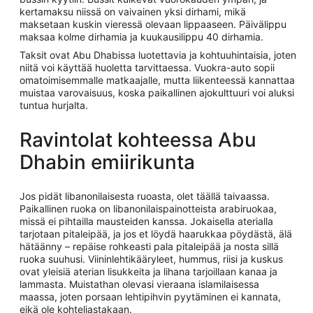
kertamaksu niissä on vaivainen yksi dirhami, mikä
maksetaan kuskin vieressä olevaan lippaaseen. Päivälippu
maksaa kolme dirhamia ja kuukausilippu 40 dirhamia.
Taksit ovat Abu Dhabissa luotettavia ja kohtuuhintaisia, joten
niitä voi käyttää huoletta tarvittaessa. Vuokra-auto sopii
omatoimisemmalle matkaajalle, mutta liikenteessä kannattaa
muistaa varovaisuus, koska paikallinen ajokulttuuri voi aluksi
tuntua hurjalta.
Ravintolat kohteessa Abu
Dhabin emiirikunta
Jos pidät libanonilaisesta ruoasta, olet täällä taivaassa.
Paikallinen ruoka on libanonilaispainotteista arabiruokaa,
missä ei pihtailla mausteiden kanssa. Jokaisella aterialla
tarjotaan pitaleipää, ja jos et löydä haarukkaa pöydästä, älä
hätäänny – repäise rohkeasti pala pitaleipää ja nosta sillä
ruoka suuhusi. Viininlehtikääryleet, hummus, riisi ja kuskus
ovat yleisiä aterian lisukkeita ja lihana tarjoillaan kanaa ja
lammasta. Muistathan olevasi vieraana islamilaisessa
maassa, joten porsaan lehtipihvin pyytäminen ei kannata,
eikä ole kohteliastakaan.