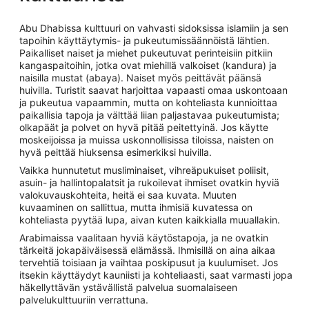
Abu Dhabissa kulttuuri on vahvasti sidoksissa islamiin ja sen
tapoihin käyttäytymis- ja pukeutumissäännöistä lähtien.
Paikalliset naiset ja miehet pukeutuvat perinteisiin pitkiin
kangaspaitoihin, jotka ovat miehillä valkoiset (kandura) ja
naisilla mustat (abaya). Naiset myös peittävät päänsä
huivilla. Turistit saavat harjoittaa vapaasti omaa uskontoaan
ja pukeutua vapaammin, mutta on kohteliasta kunnioittaa
paikallisia tapoja ja välttää liian paljastavaa pukeutumista;
olkapäät ja polvet on hyvä pitää peitettyinä. Jos käytte
moskeijoissa ja muissa uskonnollisissa tiloissa, naisten on
hyvä peittää hiuksensa esimerkiksi huivilla.
Vaikka hunnutetut musliminaiset, vihreäpukuiset poliisit,
asuin- ja hallintopalatsit ja rukoilevat ihmiset ovatkin hyviä
valokuvauskohteita, heitä ei saa kuvata. Muuten
kuvaaminen on sallittua, mutta ihmisiä kuvatessa on
kohteliasta pyytää lupa, aivan kuten kaikkialla muuallakin.
Arabimaissa vaalitaan hyviä käytöstapoja, ja ne ovatkin
tärkeitä jokapäiväisessä elämässä. Ihmisillä on aina aikaa
tervehtiä toisiaan ja vaihtaa poskipusut ja kuulumiset. Jos
itsekin käyttäydyt kauniisti ja kohteliaasti, saat varmasti jopa
häkellyttävän ystävällistä palvelua suomalaiseen
palvelukulttuuriin verrattuna.