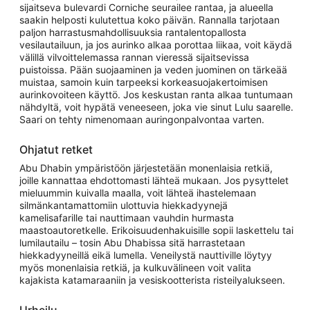
sijaitseva bulevardi Corniche seurailee rantaa, ja alueella
saakin helposti kulutettua koko päivän. Rannalla tarjotaan
paljon harrastusmahdollisuuksia rantalentopallosta
vesilautailuun, ja jos aurinko alkaa porottaa liikaa, voit käydä
välillä vilvoittelemassa rannan vieressä sijaitsevissa
puistoissa. Pään suojaaminen ja veden juominen on tärkeää
muistaa, samoin kuin tarpeeksi korkeasuojakertoimisen
aurinkovoiteen käyttö. Jos keskustan ranta alkaa tuntumaan
nähdyltä, voit hypätä veneeseen, joka vie sinut Lulu saarelle.
Saari on tehty nimenomaan auringonpalvontaa varten.
Ohjatut retket
Abu Dhabin ympäristöön järjestetään monenlaisia retkiä,
joille kannattaa ehdottomasti lähteä mukaan. Jos pysyttelet
mieluummin kuivalla maalla, voit lähteä ihastelemaan
silmänkantamattomiin ulottuvia hiekkadyynejä
kamelisafarille tai nauttimaan vauhdin hurmasta
maastoautoretkelle. Erikoisuudenhakuisille sopii laskettelu tai
lumilautailu – tosin Abu Dhabissa sitä harrastetaan
hiekkadyyneillä eikä lumella. Veneilystä nauttiville löytyy
myös monenlaisia retkiä, ja kulkuvälineen voit valita
kajakista katamaraaniin ja vesiskootterista risteilyalukseen.
Urheilu