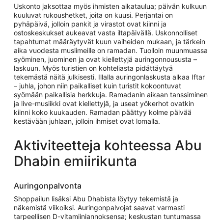
Uskonto jaksottaa myös ihmisten aikataulua; päivän kulkuun
kuuluvat rukoushetket, joita on kuusi. Perjantai on
pyhäpäivä, jolloin pankit ja virastot ovat kiinni ja
ostoskeskukset aukeavat vasta iltapäivällä. Uskonnolliset
tapahtumat määräytyvät kuun vaiheiden mukaan, ja tärkein
aika vuodesta muslimeille on ramadan. Tuolloin muunmuassa
syöminen, juominen ja ovat kiellettyjä auringonnoususta –
laskuun. Myös turistien on kohteliasta pidättäytyä
tekemästä näitä julkisesti. Illalla auringonlaskusta alkaa Iftar
– juhla, johon niin paikalliset kuin turistit kokoontuvat
syömään paikallisia herkkuja. Ramadanin aikaan tanssiminen
ja live-musiikki ovat kiellettyjä, ja useat yökerhot ovatkin
kiinni koko kuukauden. Ramadan päättyy kolme päivää
kestävään juhlaan, jolloin ihmiset ovat lomalla.
Aktiviteetteja kohteessa Abu
Dhabin emiirikunta
Auringonpalvonta
Shoppailun lisäksi Abu Dhabista löytyy tekemistä ja
näkemistä viikoiksi. Auringonpalvojat saavat varmasti
tarpeellisen D-vitamiiniannoksensa; keskustan tuntumassa