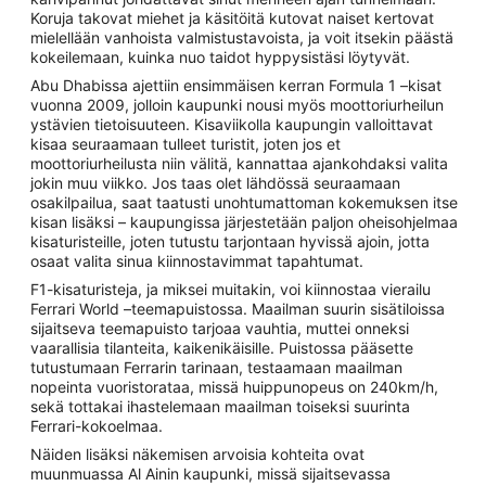
Koruja takovat miehet ja käsitöitä kutovat naiset kertovat
mielellään vanhoista valmistustavoista, ja voit itsekin päästä
kokeilemaan, kuinka nuo taidot hyppysistäsi löytyvät.
Abu Dhabissa ajettiin ensimmäisen kerran Formula 1 –kisat
vuonna 2009, jolloin kaupunki nousi myös moottoriurheilun
ystävien tietoisuuteen. Kisaviikolla kaupungin valloittavat
kisaa seuraamaan tulleet turistit, joten jos et
moottoriurheilusta niin välitä, kannattaa ajankohdaksi valita
jokin muu viikko. Jos taas olet lähdössä seuraamaan
osakilpailua, saat taatusti unohtumattoman kokemuksen itse
kisan lisäksi – kaupungissa järjestetään paljon oheisohjelmaa
kisaturisteille, joten tutustu tarjontaan hyvissä ajoin, jotta
osaat valita sinua kiinnostavimmat tapahtumat.
F1-kisaturisteja, ja miksei muitakin, voi kiinnostaa vierailu
Ferrari World –teemapuistossa. Maailman suurin sisätiloissa
sijaitseva teemapuisto tarjoaa vauhtia, muttei onneksi
vaarallisia tilanteita, kaikenikäisille. Puistossa pääsette
tutustumaan Ferrarin tarinaan, testaamaan maailman
nopeinta vuoristorataa, missä huippunopeus on 240km/h,
sekä tottakai ihastelemaan maailman toiseksi suurinta
Ferrari-kokoelmaa.
Näiden lisäksi näkemisen arvoisia kohteita ovat
muunmuassa Al Ainin kaupunki, missä sijaitsevassa