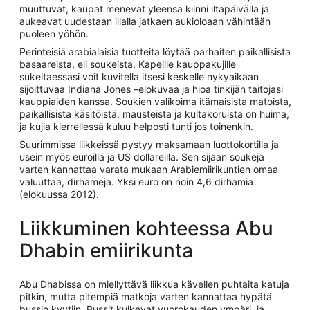
muuttuvat, kaupat menevät yleensä kiinni iltapäivällä ja
aukeavat uudestaan illalla jatkaen aukioloaan vähintään
puoleen yöhön.
Perinteisiä arabialaisia tuotteita löytää parhaiten paikallisista
basaareista, eli soukeista. Kapeille kauppakujille
sukeltaessasi voit kuvitella itsesi keskelle nykyaikaan
sijoittuvaa Indiana Jones –elokuvaa ja hioa tinkijän taitojasi
kauppiaiden kanssa. Soukien valikoima itämaisista matoista,
paikallisista käsitöistä, mausteista ja kultakoruista on huima,
ja kujia kierrellessä kuluu helposti tunti jos toinenkin.
Suurimmissa liikkeissä pystyy maksamaan luottokortilla ja
usein myös euroilla ja US dollareilla. Sen sijaan soukeja
varten kannattaa varata mukaan Arabiemiirikuntien omaa
valuuttaa, dirhameja. Yksi euro on noin 4,6 dirhamia
(elokuussa 2012).
Liikkuminen kohteessa Abu
Dhabin emiirikunta
Abu Dhabissa on miellyttävä liikkua kävellen puhtaita katuja
pitkin, mutta pitempiä matkoja varten kannattaa hypätä
bussin kyytiin. Bussit kulkevat vuorokauden ympäri, ja