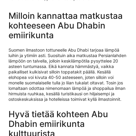
Milloin kannattaa matkustaa
kohteeseen Abu Dhabin
emiirikunta
Suomen ilmastoon tottuneelle Abu Dhabi tarjoaa lämpöä
luihin ja ytimiin asti. Suosituin aika matkustaa Persianlahden
lämpöön on talvella, jolloin keskilämpötila pysyttelee 20
asteen tuntumassa. Eikä kannata hämmästyä, vaikka
paikalliset kulkisivat silloin toppatakit päällä. Kesällä
elohopea voi kivuta 40-50 asteeseen, joten silloin voi
monelle suomalaiselle tulla jo liian tukalat oltavat. Tosin jos
lomaltaan odottaa nimenomaan lämpöä ja shoppailua ilman
hirmuista ruuhkaa, kesällä turistikausi on hiljaisempi ja
ostoskeskuksissa ja hotelleissa toimivat kyllä ilmastoinnit.
Hyvä tietää kohteen Abu
Dhabin emiirikunta
kulttuurista