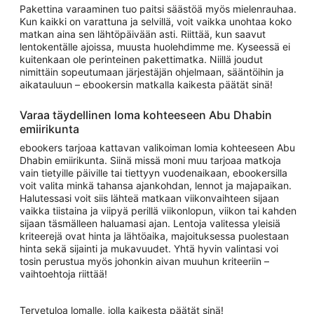
Pakettina varaaminen tuo paitsi säästöä myös mielenrauhaa.
Kun kaikki on varattuna ja selvillä, voit vaikka unohtaa koko
matkan aina sen lähtöpäivään asti. Riittää, kun saavut
lentokentälle ajoissa, muusta huolehdimme me. Kyseessä ei
kuitenkaan ole perinteinen pakettimatka. Niillä joudut
nimittäin sopeutumaan järjestäjän ohjelmaan, sääntöihin ja
aikatauluun – ebookersin matkalla kaikesta päätät sinä!
Varaa täydellinen loma kohteeseen Abu Dhabin
emiirikunta
ebookers tarjoaa kattavan valikoiman lomia kohteeseen Abu
Dhabin emiirikunta. Siinä missä moni muu tarjoaa matkoja
vain tietyille päiville tai tiettyyn vuodenaikaan, ebookersilla
voit valita minkä tahansa ajankohdan, lennot ja majapaikan.
Halutessasi voit siis lähteä matkaan viikonvaihteen sijaan
vaikka tiistaina ja viipyä perillä viikonlopun, viikon tai kahden
sijaan täsmälleen haluamasi ajan. Lentoja valitessa yleisiä
kriteerejä ovat hinta ja lähtöaika, majoituksessa puolestaan
hinta sekä sijainti ja mukavuudet. Yhtä hyvin valintasi voi
tosin perustua myös johonkin aivan muuhun kriteeriin –
vaihtoehtoja riittää!
Tervetuloa lomalle, jolla kaikesta päätät sinä!