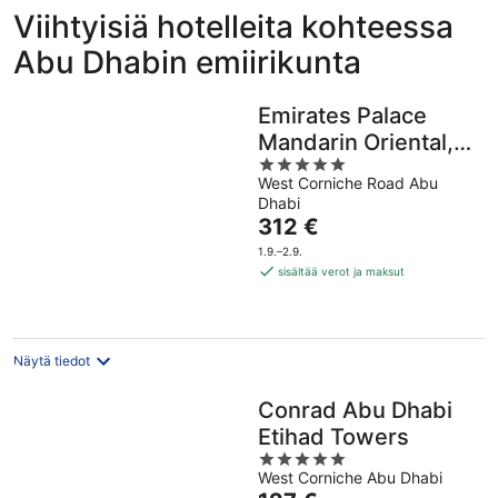
Viihtyisiä hotelleita kohteessa
Abu Dhabin emiirikunta
Emirates Palace
Mandarin Oriental,
5
Abu Dhabi
West Corniche Road Abu
out
Dhabi
of
Hinta
312 €
5
on
1.9.–2.9.
312 €
sisältää verot ja maksut
per
yö
Näytä tiedot
Conrad Abu Dhabi
Etihad Towers
5
West Corniche Abu Dhabi
out