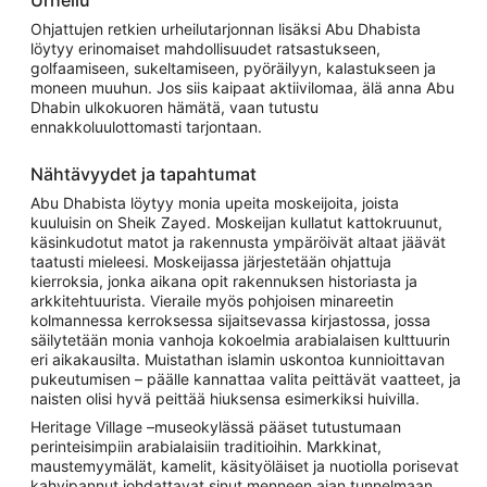
Ohjattujen retkien urheilutarjonnan lisäksi Abu Dhabista
löytyy erinomaiset mahdollisuudet ratsastukseen,
golfaamiseen, sukeltamiseen, pyöräilyyn, kalastukseen ja
moneen muuhun. Jos siis kaipaat aktiivilomaa, älä anna Abu
Dhabin ulkokuoren hämätä, vaan tutustu
ennakkoluulottomasti tarjontaan.
Nähtävyydet ja tapahtumat
Abu Dhabista löytyy monia upeita moskeijoita, joista
kuuluisin on Sheik Zayed. Moskeijan kullatut kattokruunut,
käsinkudotut matot ja rakennusta ympäröivät altaat jäävät
taatusti mieleesi. Moskeijassa järjestetään ohjattuja
kierroksia, jonka aikana opit rakennuksen historiasta ja
arkkitehtuurista. Vieraile myös pohjoisen minareetin
kolmannessa kerroksessa sijaitsevassa kirjastossa, jossa
säilytetään monia vanhoja kokoelmia arabialaisen kulttuurin
eri aikakausilta. Muistathan islamin uskontoa kunnioittavan
pukeutumisen – päälle kannattaa valita peittävät vaatteet, ja
naisten olisi hyvä peittää hiuksensa esimerkiksi huivilla.
Heritage Village –museokylässä pääset tutustumaan
perinteisimpiin arabialaisiin traditioihin. Markkinat,
maustemyymälät, kamelit, käsityöläiset ja nuotiolla porisevat
kahvipannut johdattavat sinut menneen ajan tunnelmaan.