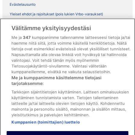
Evästelausunto
Yleiset ehdot ja rajoitukset (pois lukien Vrbo-varaukset)
Vrbon sopimusehdot
Välitämme yksityisyydestäsi
Saavutettavuus
Me ja
347
kumppanimme tallennamme laitteeseesi tietoja ja/tai
ebookers BONUS+ -ohjelman ehdot
haemme niitä siitä, jotta voimme käsitellä henkilötietoja. Näitä
tietoja ovat esimerkiksi evästeissä olevat yksilölliset tunnisteet.
Oikeudelliset tiedot / ota meihin yhteyttä
Napsauttamalla alla olevaa linkkiä voit hyväksyä tai hallinnoida
valintojasi. Voit tehdä tämän myös myöhemmin
Sisältövaatimukset ja ilmoituksen tekeminen sisällöstä
Tietosuojakäytäntö-sivullamme. Valintasi välitetään
kumppaneillemme, eivätkä ne vaikuta selaustietoihin.
Tuki
Me ja kumppanimme käsittelemme tietojasi
tarjotaksemme:
Ota yhteyttä
Tarkkojen sijaintitietojen käyttäminen. Laitteen ominaisuuksien
Varauksen muuttaminen tai peruuttaminen
käyttäminen tunnistamista varten. Tietojen tallentaminen
laitteelle ja/tai laitteella olevien tietojen käyttö. Kohdennettu
Varaa lento lentoyhtiön hyvityskupongeilla
mainonta ja personoitu sisältö, mainonnan ja sisällön mittaus,
yleisötutkimus ja palvelujen kehittäminen.
Hyvityksen hakeminen ja aikarajat
Kumppanien (toimittajien) luettelo