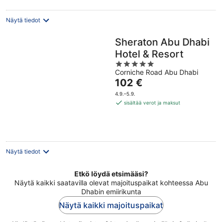
Näytä tiedot
Sheraton Abu Dhabi
Hotel & Resort
5
Corniche Road Abu Dhabi
out
Hinta
102 €
of
on
5
4.9.–5.9.
102 €
sisältää verot ja maksut
per
yö
Näytä tiedot
Etkö löydä etsimääsi?
Näytä kaikki saatavilla olevat majoituspaikat kohteessa Abu
Dhabin emiirikunta
Näytä kaikki majoituspaikat