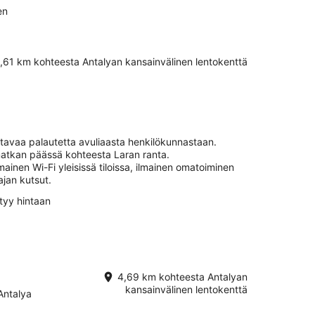
en
,61 km kohteesta Antalyan kansainvälinen lentokenttä
stavaa palautetta avuliaasta henkilökunnastaan.
matkan päässä kohteesta Laran ranta.
mainen Wi-Fi yleisissä tiloissa, ilmainen omatoiminen
tajan kutsut.
ltyy hintaan
4,69 km kohteesta Antalyan
kansainvälinen lentokenttä
Antalya