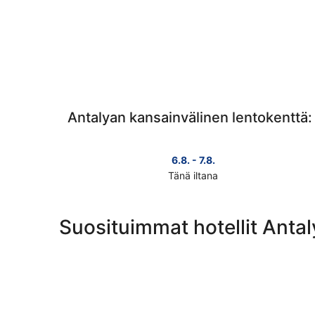
Antalyan kansainvälinen lentokenttä: 
6.8. - 7.8.
Tänä iltana
Tarkista
hinnat
lähellä
Suosituimmat hotellit Anta
kohdetta
Antalyan
kansainvälinen
lentokenttä
täksi
illaksi