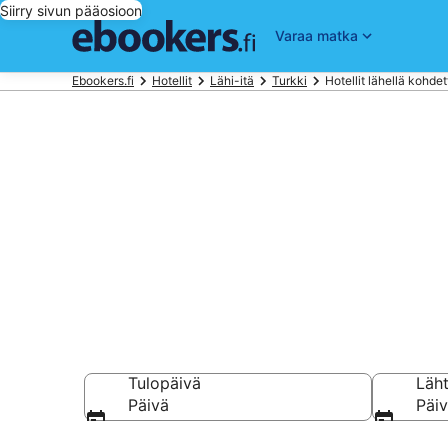
Siirry sivun pääosioon
Varaa matka
Ebookers.fi
Hotellit
Lähi-itä
Turkki
Hotellit lähellä kohde
Hotellit lento
kansainväline
Tulopäivä
Läh
Päivä
Päi