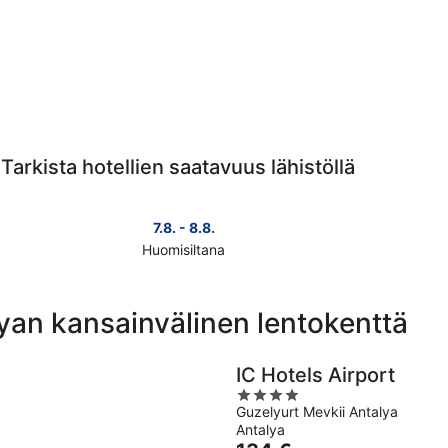
Tarkista hotellien saatavuus lähistöllä
7.8. - 8.8.
Huomisiltana
Tarkista
Tarkista
hinnat
hinnat
lähellä
lähellä
lyan kansainvälinen lentokenttä
kohdetta
kohdett
Antalyan
Antalya
kansainvälinen
kansain
IC Hotels Airport
lentokenttä
lentoke
4
huomisillaksi
täksi
Guzelyurt Mevkii Antalya
out
eli
viikonlo
Antalya
of