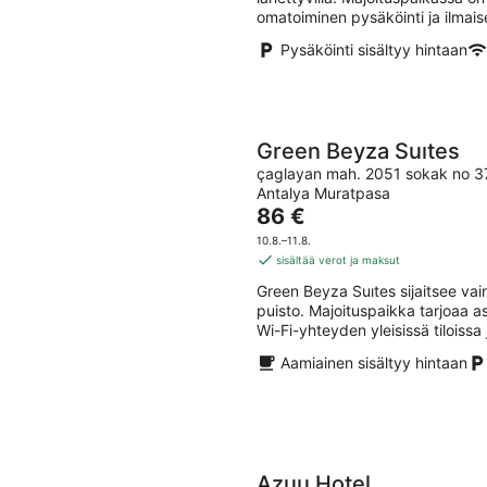
omatoiminen pysäköinti ja ilmaise
Pysäköinti sisältyy hintaan
Green Beyza Suıtes
çaglayan mah. 2051 sokak no 3
Antalya Muratpasa
Hinta
86 €
on
10.8.–11.8.
86 €
sisältää verot ja maksut
per
Green Beyza Suıtes sijaitsee v
yö
puisto. Majoituspaikka tarjoaa as
Wi-Fi-yhteyden yleisissä tiloiss
Aamiainen sisältyy hintaan
Azuu Hotel