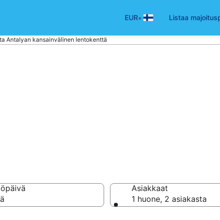
•
EUR
Listaa majoitus
tta Antalyan kansainvälinen lentokenttä
kentällä Antalyan
n lentokenttä (A
töpäivä
Asiakkaat
vä
1 huone, 2 asiakasta