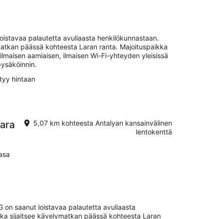
loistavaa palautetta avuliaasta henkilökunnastaan.
matkan päässä kohteesta Laran ranta. Majoituspaikka
 ilmaisen aamiaisen, ilmaisen Wi-Fi-yhteyden yleisissä
pysäköinnin.
tyy hintaan
Lara
5,07 km kohteesta Antalyan kansainvälinen
lentokenttä
asa
G on saanut loistavaa palautetta avuliaasta
kka sijaitsee kävelymatkan päässä kohteesta Laran