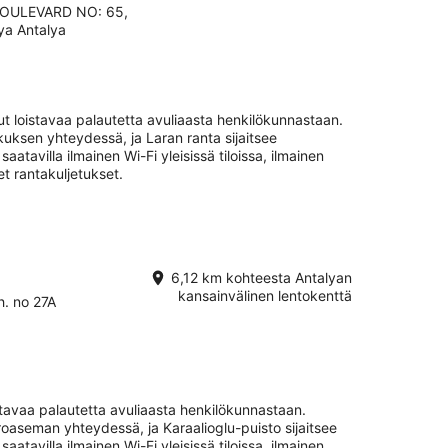
OULEVARD NO: 65,
ya Antalya
t loistavaa palautetta avuliaasta henkilökunnastaan.
uksen yhteydessä, ja Laran ranta sijaitsee
saatavilla ilmainen Wi-Fi yleisissä tiloissa, ilmainen
et rantakuljetukset.
6,12 km kohteesta Antalyan
kansainvälinen lentokenttä
h. no 27A
stavaa palautetta avuliaasta henkilökunnastaan.
oaseman yhteydessä, ja Karaalioglu-puisto sijaitsee
saatavilla ilmainen Wi-Fi yleisissä tiloissa, ilmainen