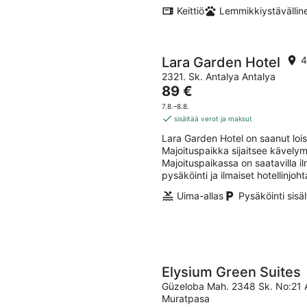
Keittiö
Lemmikkiystävällin
Lara Garden Hotel
4
2321. Sk. Antalya Antalya
Hinta
89 €
on
7.8.–8.8.
89 €
sisältää verot ja maksut
per
Lara Garden Hotel on saanut loi
yö
Majoituspaikka sijaitsee kävely
Majoituspaikassa on saatavilla il
pysäköinti ja ilmaiset hotellinjoh
Uima-allas
Pysäköinti sisä
Elysium Green Suites
Güzeloba Mah. 2348 Sk. No:21 
Muratpasa