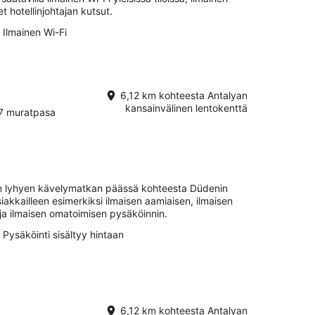
t hotellinjohtajan kutsut.
Ilmainen Wi-Fi
6,12 km kohteesta Antalyan
kansainvälinen lentokenttä
7 muratpasa
ain lyhyen kävelymatkan päässä kohteesta Düdenin
iakkailleen esimerkiksi ilmaisen aamiaisen, ilmaisen
a ja ilmaisen omatoimisen pysäköinnin.
Pysäköinti sisältyy hintaan
6,12 km kohteesta Antalyan