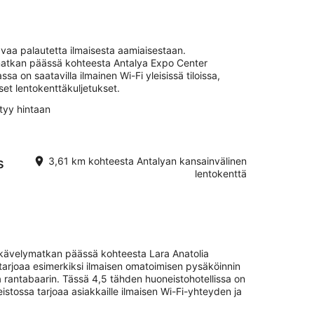
eli
14.8.
-
16.8.
tavaa palautetta ilmaisesta aamiaisestaan.
ymatkan päässä kohteesta Antalya Expo Center
sa on saatavilla ilmainen Wi-Fi yleisissä tiloissa,
iset lentokenttäkuljetukset.
tyy hintaan
s
3,61 km kohteesta Antalyan kansainvälinen
lentokenttä
 kävelymatkan päässä kohteesta Lara Anatolia
 tarjoaa esimerkiksi ilmaisen omatoimisen pysäköinnin
 rantabaarin. Tässä 4,5 tähden huoneistohotellissa on
stossa tarjoaa asiakkaille ilmaisen Wi-Fi-yhteyden ja