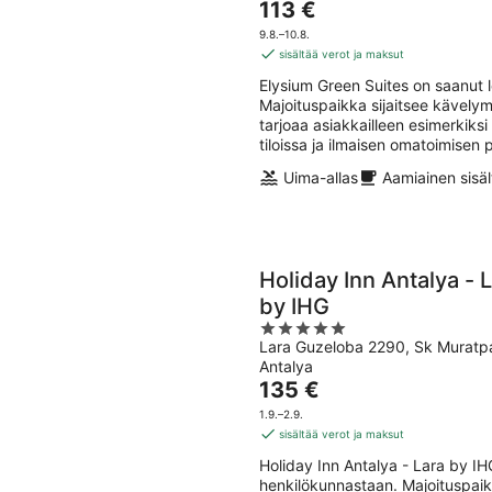
Hinta
113 €
on
9.8.–10.8.
113 €
sisältää verot ja maksut
per
Elysium Green Suites on saanut 
yö
Majoituspaikka sijaitsee kävely
tarjoaa asiakkailleen esimerkiksi
tiloissa ja ilmaisen omatoimisen 
Uima-allas
Aamiainen sisäl
Holiday Inn Antalya - 
by IHG
5
Lara Guzeloba 2290, Sk Muratp
out
Antalya
of
Hinta
135 €
5
on
1.9.–2.9.
135 €
sisältää verot ja maksut
per
Holiday Inn Antalya - Lara by IH
yö
henkilökunnastaan. Majoituspai