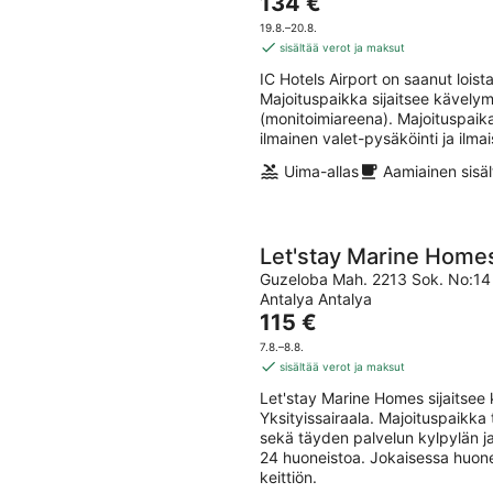
7.8.
Hinta
eli
134 €
5
-
on
7.8.
19.8.–20.8.
8.8.
134 €
-
sisältää verot ja maksut
per
9.8.
IC Hotels Airport on saanut lois
yö
Majoituspaikka sijaitsee kävel
(monitoimiareena). Majoituspaikas
ilmainen valet-pysäköinti ja ilma
Uima-allas
Aamiainen sisäl
Let'stay Marine Home
Guzeloba Mah. 2213 Sok. No:14
Antalya Antalya
Hinta
115 €
on
7.8.–8.8.
115 €
sisältää verot ja maksut
per
Let'stay Marine Homes sijaitsee
yö
Yksityissairaala. Majoituspaikka
sekä täyden palvelun kylpylän ja
24 huoneistoa. Jokaisessa huonei
keittiön.