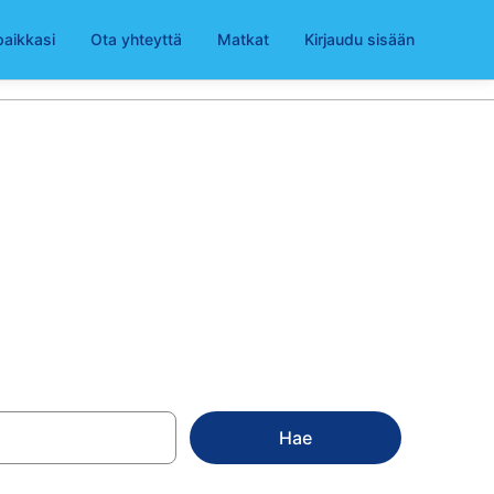
paikkasi
Ota yhteyttä
Matkat
Kirjaudu sisään
YT)
Hae