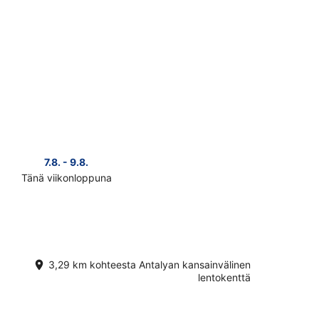
7.8. - 9.8.
14.8. 
Tänä viikonloppuna
Ensi vii
Tarkista
hinnat
lähellä
a
kohdetta
n
Antalyan
välinen
kansainvälinen
3,29 km kohteesta Antalyan kansainvälinen
nttä
lentokenttä
lentokenttä
ensi
puksi
viikonlopuksi