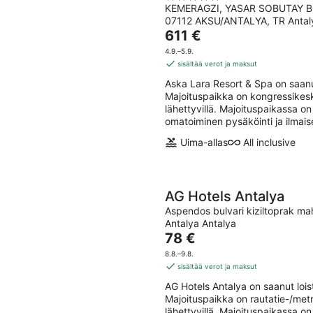
KEMERAGZI, YASAR SOBUTAY B
out
07112 AKSU/ANTALYA, TR Antal
of
Hinta
611 €
5
on
4.9.–5.9.
611 €
sisältää verot ja maksut
per
Aska Lara Resort & Spa on saanu
yö
Majoituspaikka on kongressikesk
lähettyvillä. Majoituspaikassa on 
omatoiminen pysäköinti ja ilmais
Uima-allas
All inclusive
AG Hotels Antalya
Aspendos bulvari kiziltoprak ma
Antalya Antalya
Hinta
78 €
on
8.8.–9.8.
78 €
sisältää verot ja maksut
per
AG Hotels Antalya on saanut loi
yö
Majoituspaikka on rautatie-/metr
lähettyvillä. Majoituspaikassa on 