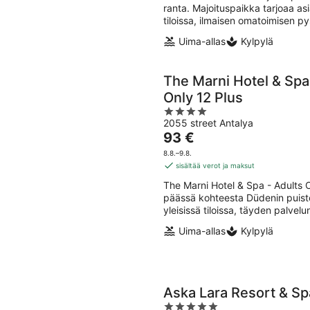
ranta. Majoituspaikka tarjoaa asi
tiloissa, ilmaisen omatoimisen py
Uima-allas
Kylpylä
The Marni Hotel & Spa
Only 12 Plus
4
2055 street Antalya
out
Hinta
93 €
of
on
5
8.8.–9.8.
93 €
sisältää verot ja maksut
per
The Marni Hotel & Spa - Adults O
yö
päässä kohteesta Düdenin puisto
yleisissä tiloissa, täyden palvelun
Uima-allas
Kylpylä
Aska Lara Resort & Sp
5