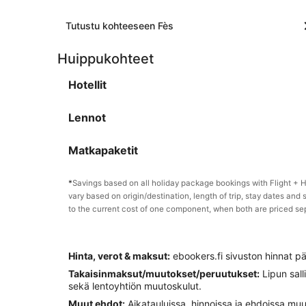
Tutustu kohteeseen Fès
Huippukohteet
Hotellit
Lennot
Matkapaketit
*
Savings based on all holiday package bookings with Flight +
vary based on origin/destination, length of trip, stay dates and 
to the current cost of one component, when both are priced se
Hinta, verot & maksut:
ebookers.fi sivuston hinnat pä
Takaisinmaksut/muutokset/peruutukset:
Lipun sall
sekä lentoyhtiön muutoskulut.
Muut ehdot:
Aikatauluissa, hinnoissa ja ehdoissa muutok