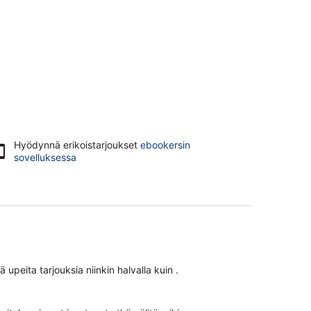
Hyödynnä erikoistarjoukset
ebookersin
sovelluksessa
peita tarjouksia niinkin halvalla kuin .