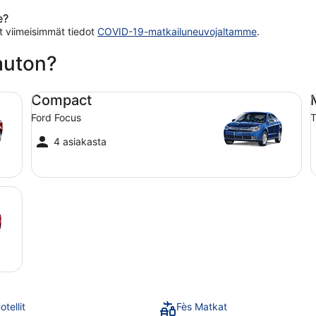
e?
t viimeisimmät tiedot
COVID-19-matkailuneuvojaltamme
.
 auton?
Compact Ford Focus
Mi
Compact
Ford Focus
T
4 asiakasta
otellit
Fès Matkat