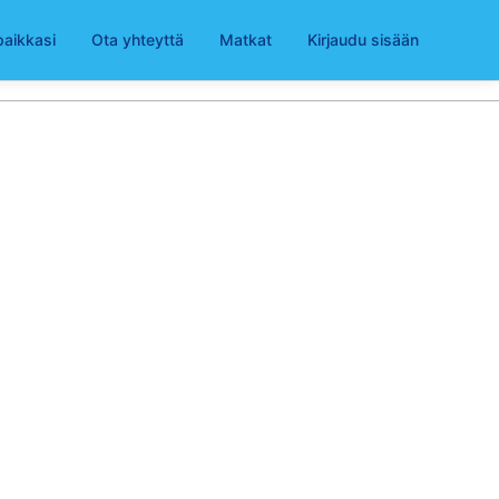
paikkasi
Ota yhteyttä
Matkat
Kirjaudu sisään