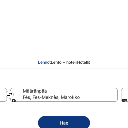
Lennot
Lento + hotelli
Hotellit
Määränpää
Fès, Fès-Meknès, Marokko
Määränpää
Hae