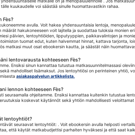
 yhdensuuntaiselle matkalle on ja menopaluulennolle . Jos matkasuunn
tälle kuukaudelle voi säästää sinulle huomattavastikin rahaa.
n Fès?
ukoneemme avulla. Voit hakea yhdensuuntaisia lentoja, menopaluulento
 määrät hakukoneeseen voit lajitella ja suodattaa tuloksia monien eri 
miesi päivien, lentoyhtiöiden, lipputyyppien, paikkavalintojen ja mo
oimiston tuomat edut, kuten halvemmat hinnat, kattava tarjonta, lo
ös matkasi muut osat ebookersin kautta, ja säästät näin huomattavast
äni lentovarausta kohteeseen Fès?
mme. Ensiksi sinun kannattaa tutustua matkasuunnitelmassasi oleviin le
sekä mahdolliset lisämaksut. Jos lentoyhtiösi on perinteinen yhtiö,
tamisesta
asiakaspalvelun artikkelista.
ani lennon kohteeseen Fès?
ti seuraamalla ohjeitamme. Ensiksi kannattaa kuitenkin tutustua lentoyh
ruutuksia koskevat käytännöt sekä yhtiön mahdollisesti veloittamat l
t lentoyhtiöt?
tävät seuraavat lentoyhtiöt: . Voit ebookersin avulla helposti vertail
istaa, että käytät matkabudjettisi parhaiten hyväksesi ja että saat kai