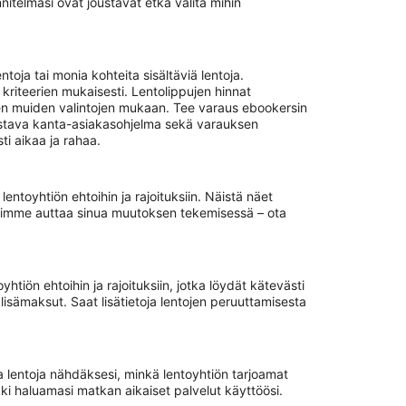
itelmasi ovat joustavat etkä välitä mihin
ja tai monia kohteita sisältäviä lentoja.
kriteerien mukaisesti. Lentolippujen hinnat
nien muiden valintojen mukaan. Tee varaus ebookersin
istava kanta-asiakasohjelma sekä varauksen
i aikaa ja rahaa.
ntoyhtiön ehtoihin ja rajoituksiin. Näistä näet
 voimme auttaa sinua muutoksen tekemisessä – ota
tiön ehtoihin ja rajoituksiin, jotka löydät kätevästi
isämaksut. Saat lisätietoja lentojen peruuttamisesta
la lentoja nähdäksesi, minkä lentoyhtiön tarjoamat
kki haluamasi matkan aikaiset palvelut käyttöösi.