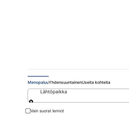
Halvat lennot Fès
Menopaluu
Yhdensuuntainen
Useita kohteita
Lähtöpaikka
Lähtöpaikka
Vain suorat lennot