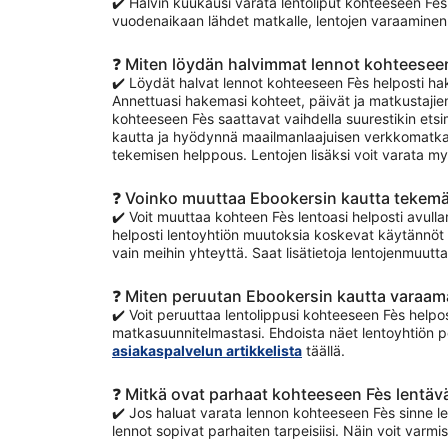
✔️ Halvin kuukausi varata lentoliput kohteeseen Fès
vuodenaikaan lähdet matkalle, lentojen varaaminen 
❓ Miten löydän halvimmat lennot kohteesee
✔️ Löydät halvat lennot kohteeseen Fès helposti hak
Annettuasi hakemasi kohteet, päivät ja matkustajien
kohteeseen Fès saattavat vaihdella suurestikin etsi
kautta ja hyödynnä maailmanlaajuisen verkkomatkat
tekemisen helppous. Lentojen lisäksi voit varata my
❓ Voinko muuttaa Ebookersin kautta tekemä
✔️ Voit muuttaa kohteen Fès lentoasi helposti avulla
helposti lentoyhtiön muutoksia koskevat käytännöt 
vain meihin yhteyttä. Saat lisätietoja lentojenmuut
❓ Miten peruutan Ebookersin kautta varaam
✔️ Voit peruuttaa lentolippusi kohteeseen Fès helpos
matkasuunnitelmastasi. Ehdoista näet lentoyhtiön pe
asiakaspalvelun artikkelista
täällä.
❓ Mitkä ovat parhaat kohteeseen Fès lentävä
✔️ Jos haluat varata lennon kohteeseen Fès sinne len
lennot sopivat parhaiten tarpeisiisi. Näin voit varm