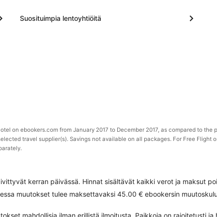
Suosituimpia lentoyhtiöitä
 Hotel on ebookers.com from January 2017 to December 2017, as compared to the p
selected travel supplier(s). Savings not available on all packages. For Free Flight 
parately.
ivittyvät kerran päivässä. Hinnat sisältävät kaikki verot ja maksut 
iessa muutokset tulee maksettavaksi 45.00 € ebookersin muutoskulu s
set mahdollisia ilman erillistä ilmoitusta. Paikkoja on rajoitetusti ja h