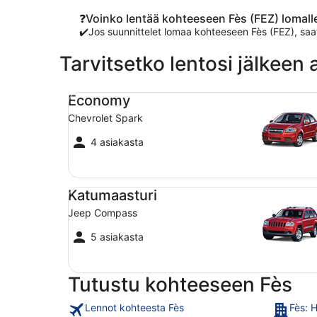
❓Voinko lentää kohteeseen Fès (FEZ) lomall
✔️Jos suunnittelet lomaa kohteeseen Fès (FEZ), saa
Tarvitsetko lentosi jälkeen
Economy Chevrolet Spark
Economy
Chevrolet Spark
4 asiakasta
Katumaasturi Jeep Compass
Katumaasturi
Jeep Compass
5 asiakasta
Tutustu kohteeseen Fès
Lennot kohteesta Fès
Fès: H