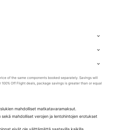
rice of the same components booked separately. Savings will
or 100% Off Flight deals, package savings is greater than or equal
poislukien mahdolliset matkatavaramaksut.
ekä mahdolliset verojen ja lentohintojen erotukset
innat eivät ole välttämättä saatavilla kaikilla