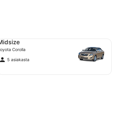
dsize Toyota Corolla
Midsize
oyota Corolla
5 asiakasta