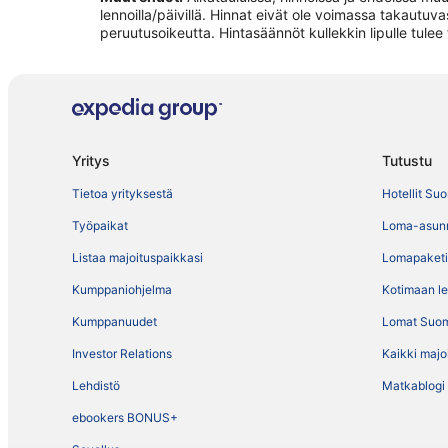
lennoilla/päivillä. Hinnat eivät ole voimassa takautuva
peruutusoikeutta. Hintasäännöt kullekkin lipulle tule
Yritys
Tutustu
Tietoa yrityksestä
Hotellit Su
Työpaikat
Loma-asun
Listaa majoituspaikkasi
Lomapaketi
Kumppaniohjelma
Kotimaan l
Kumppanuudet
Lomat Suo
Investor Relations
Kaikki majo
Lehdistö
Matkablogi
ebookers BONUS+