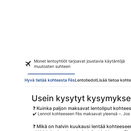
Monet lentoyhtiöt tarjoavat
joustavia käytäntöjä
muutosten suhteen
Hyvä tietää kohteesta Fès
Lentotiedot
Lisää tietoa koht
Usein kysytyt kysymykse
❓ Kuinka paljon maksavat lentoliput kohtee
✔️ Lennot kohteeseen Fès maksavat yleensä –. Jos ha
❓ Mikä on halvin kuukausi lentää kohteesee