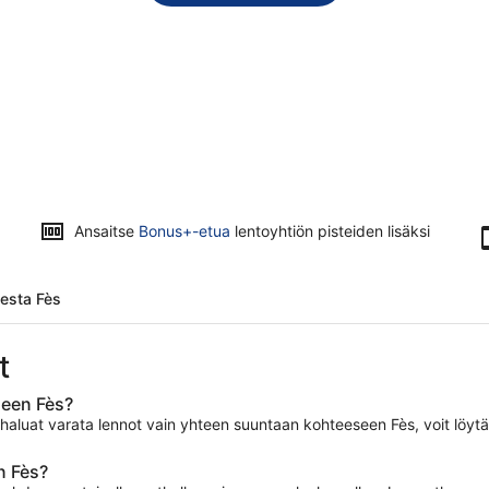
Ansaitse
Bonus+-etua
lentoyhtiön pisteiden lisäksi
eesta Fès
t
seen Fès?
luat varata lennot vain yhteen suuntaan kohteeseen Fès, voit löytää u
n Fès?