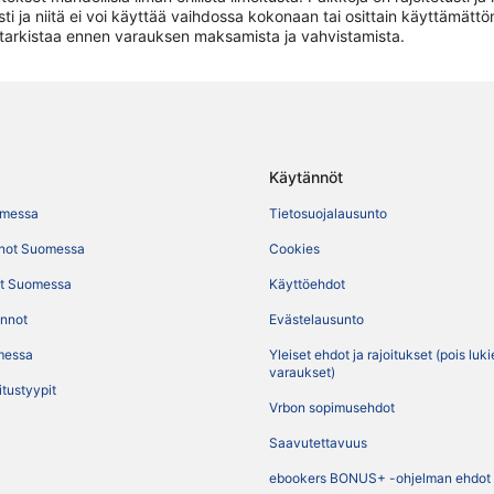
sti ja niitä ei voi käyttää vaihdossa kokonaan tai osittain käyttämättöm
e tarkistaa ennen varauksen maksamista ja vahvistamista.
Käytännöt
omessa
Tietosuojalausunto
not Suomessa
Cookies
t Suomessa
Käyttöehdot
ennot
Evästelausunto
messa
Yleiset ehdot ja rajoitukset (pois luk
varaukset)
itustyypit
Vrbon sopimusehdot
Saavutettavuus
ebookers BONUS+ -ohjelman ehdot