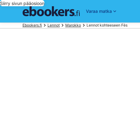
Siirry sivun pääosioon
Varaa matka
Ebookers.fi
Lennot
Marokko
Lennot kohteeseen Fès