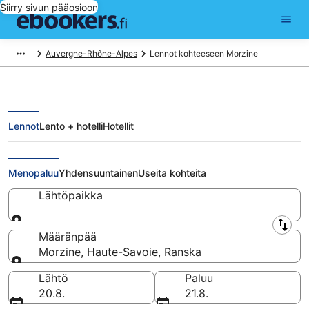
Siirry sivun pääosioon
Auvergne-Rhône-Alpes
Lennot kohteeseen Morzine
Lennot
Lento + hotelli
Hotellit
Halvat lennot Morzine
Menopaluu
Yhdensuuntainen
Useita kohteita
Lähtöpaikka
Lähtöpaikka
Määränpää
Morzine, Haute-Savoie, Ranska
Määränpää
Lähtö
Paluu
20.8.
21.8.