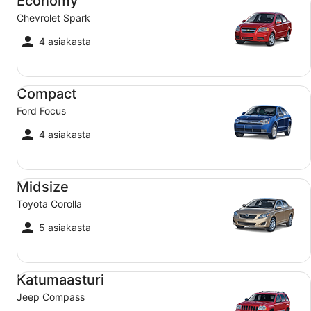
Economy
Chevrolet Spark
4 asiakasta
Compact Ford Focus
Compact
Ford Focus
4 asiakasta
Midsize Toyota Corolla
Midsize
Toyota Corolla
5 asiakasta
Katumaasturi Jeep Compass
Katumaasturi
Jeep Compass