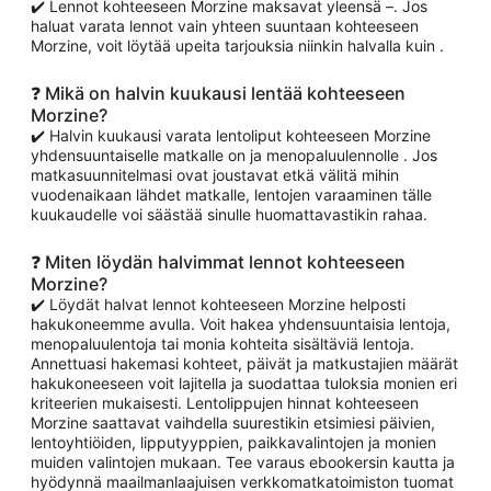
✔️ Lennot kohteeseen Morzine maksavat yleensä –. Jos
haluat varata lennot vain yhteen suuntaan kohteeseen
Morzine, voit löytää upeita tarjouksia niinkin halvalla kuin .
❓ Mikä on halvin kuukausi lentää kohteeseen
Morzine?
✔️ Halvin kuukausi varata lentoliput kohteeseen Morzine
yhdensuuntaiselle matkalle on ja menopaluulennolle . Jos
matkasuunnitelmasi ovat joustavat etkä välitä mihin
vuodenaikaan lähdet matkalle, lentojen varaaminen tälle
kuukaudelle voi säästää sinulle huomattavastikin rahaa.
❓ Miten löydän halvimmat lennot kohteeseen
Morzine?
✔️ Löydät halvat lennot kohteeseen Morzine helposti
hakukoneemme avulla. Voit hakea yhdensuuntaisia lentoja,
menopaluulentoja tai monia kohteita sisältäviä lentoja.
Annettuasi hakemasi kohteet, päivät ja matkustajien määrät
hakukoneeseen voit lajitella ja suodattaa tuloksia monien eri
kriteerien mukaisesti. Lentolippujen hinnat kohteeseen
Morzine saattavat vaihdella suurestikin etsimiesi päivien,
lentoyhtiöiden, lipputyyppien, paikkavalintojen ja monien
muiden valintojen mukaan. Tee varaus ebookersin kautta ja
hyödynnä maailmanlaajuisen verkkomatkatoimiston tuomat