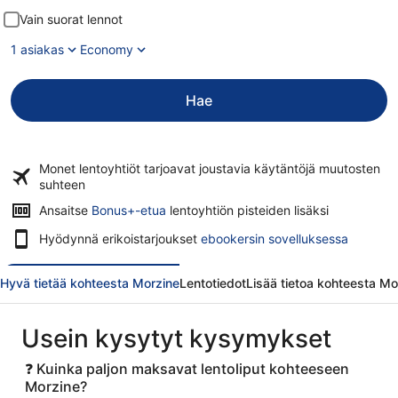
Vain suorat lennot
1 asiakas
Economy
Hae
Monet lentoyhtiöt tarjoavat
joustavia käytäntöjä
muutosten
suhteen
Ansaitse
Bonus+-etua
lentoyhtiön pisteiden lisäksi
Hyödynnä erikoistarjoukset
ebookersin sovelluksessa
Hyvä tietää kohteesta Morzine
Lentotiedot
Lisää tietoa kohteesta Mo
Usein kysytyt kysymykset
❓ Kuinka paljon maksavat lentoliput kohteeseen
Morzine?