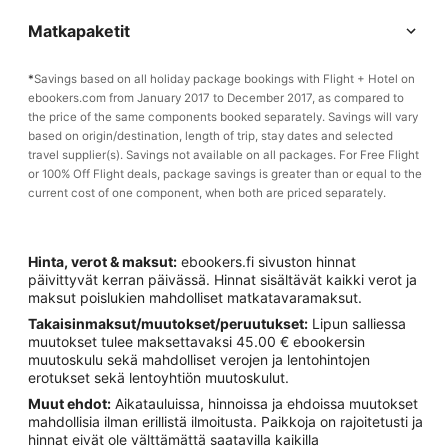
Matkapaketit
*
Savings based on all holiday package bookings with Flight + Hotel on
ebookers.com from January 2017 to December 2017, as compared to
the price of the same components booked separately. Savings will vary
based on origin/destination, length of trip, stay dates and selected
travel supplier(s). Savings not available on all packages. For Free Flight
or 100% Off Flight deals, package savings is greater than or equal to the
current cost of one component, when both are priced separately.
Hinta, verot & maksut:
ebookers.fi sivuston hinnat
päivittyvät kerran päivässä. Hinnat sisältävät kaikki verot ja
maksut poislukien mahdolliset matkatavaramaksut.
Takaisinmaksut/muutokset/peruutukset:
Lipun salliessa
muutokset tulee maksettavaksi 45.00 € ebookersin
muutoskulu sekä mahdolliset verojen ja lentohintojen
erotukset sekä lentoyhtiön muutoskulut.
Muut ehdot:
Aikatauluissa, hinnoissa ja ehdoissa muutokset
mahdollisia ilman erillistä ilmoitusta. Paikkoja on rajoitetusti ja
hinnat eivät ole välttämättä saatavilla kaikilla