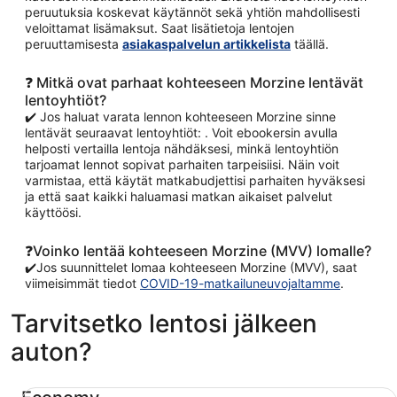
peruutuksia koskevat käytännöt sekä yhtiön mahdollisesti
veloittamat lisämaksut. Saat lisätietoja lentojen
peruuttamisesta
asiakaspalvelun artikkelista
täällä.
❓ Mitkä ovat parhaat kohteeseen Morzine lentävät
lentoyhtiöt?
✔️ Jos haluat varata lennon kohteeseen Morzine sinne
lentävät seuraavat lentoyhtiöt: . Voit ebookersin avulla
helposti vertailla lentoja nähdäksesi, minkä lentoyhtiön
tarjoamat lennot sopivat parhaiten tarpeisiisi. Näin voit
varmistaa, että käytät matkabudjettisi parhaiten hyväksesi
ja että saat kaikki haluamasi matkan aikaiset palvelut
käyttöösi.
❓Voinko lentää kohteeseen Morzine (MVV) lomalle?
✔️Jos suunnittelet lomaa kohteeseen Morzine (MVV), saat
viimeisimmät tiedot
COVID-19-matkailuneuvojaltamme
.
Tarvitsetko lentosi jälkeen
auton?
Economy Chevrolet Spark