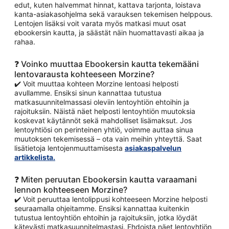
edut, kuten halvemmat hinnat, kattava tarjonta, loistava
kanta-asiakasohjelma sekä varauksen tekemisen helppous.
Lentojen lisäksi voit varata myös matkasi muut osat
ebookersin kautta, ja säästät näin huomattavasti aikaa ja
rahaa.
❓ Voinko muuttaa Ebookersin kautta tekemääni
lentovarausta kohteeseen Morzine?
✔️ Voit muuttaa kohteen Morzine lentoasi helposti
avullamme. Ensiksi sinun kannattaa tutustua
matkasuunnitelmassasi oleviin lentoyhtiön ehtoihin ja
rajoituksiin. Näistä näet helposti lentoyhtiön muutoksia
koskevat käytännöt sekä mahdolliset lisämaksut. Jos
lentoyhtiösi on perinteinen yhtiö, voimme auttaa sinua
muutoksen tekemisessä – ota vain meihin yhteyttä. Saat
lisätietoja lentojenmuuttamisesta
asiakaspalvelun
artikkelista.
❓ Miten peruutan Ebookersin kautta varaamani
lennon kohteeseen Morzine?
✔️ Voit peruuttaa lentolippusi kohteeseen Morzine helposti
seuraamalla ohjeitamme. Ensiksi kannattaa kuitenkin
tutustua lentoyhtiön ehtoihin ja rajoituksiin, jotka löydät
kätevästi matkasuunnitelmastasi. Ehdoista näet lentoyhtiön