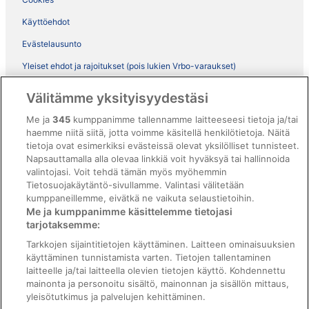
Käyttöehdot
Evästelausunto
Yleiset ehdot ja rajoitukset (pois lukien Vrbo-varaukset)
Vrbon sopimusehdot
Välitämme yksityisyydestäsi
Saavutettavuus
Me ja
345
kumppanimme tallennamme laitteeseesi tietoja ja/tai
ebookers BONUS+ -ohjelman ehdot
haemme niitä siitä, jotta voimme käsitellä henkilötietoja. Näitä
tietoja ovat esimerkiksi evästeissä olevat yksilölliset tunnisteet.
Oikeudelliset tiedot / ota meihin yhteyttä
Napsauttamalla alla olevaa linkkiä voit hyväksyä tai hallinnoida
valintojasi. Voit tehdä tämän myös myöhemmin
Sisältövaatimukset ja ilmoituksen tekeminen sisällöstä
Tietosuojakäytäntö-sivullamme. Valintasi välitetään
kumppaneillemme, eivätkä ne vaikuta selaustietoihin.
Tuki
Me ja kumppanimme käsittelemme tietojasi
tarjotaksemme:
Ota yhteyttä
Tarkkojen sijaintitietojen käyttäminen. Laitteen ominaisuuksien
Varauksen muuttaminen tai peruuttaminen
käyttäminen tunnistamista varten. Tietojen tallentaminen
laitteelle ja/tai laitteella olevien tietojen käyttö. Kohdennettu
Varaa lento lentoyhtiön hyvityskupongeilla
mainonta ja personoitu sisältö, mainonnan ja sisällön mittaus,
yleisötutkimus ja palvelujen kehittäminen.
Hyvityksen hakeminen ja aikarajat