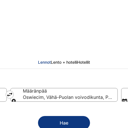
ecim
Lennot
Lento + hotelli
Hotellit
Määränpää
Oswiecim, Vähä-Puolan voivodikunta, Puola
Määränpää
Hae