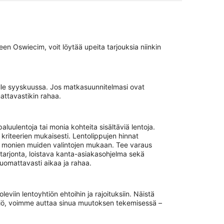
 Oswiecim, voit löytää upeita tarjouksia niinkin
lle syyskuussa. Jos matkasuunnitelmasi ovat
attavastikin rahaa.
ulentoja tai monia kohteita sisältäviä lentoja.
kriteerien mukaisesti. Lentolippujen hinnat
 ja monien muiden valintojen mukaan. Tee varaus
arjonta, loistava kanta-asiakasohjelma sekä
uomattavasti aikaa ja rahaa.
iin lentoyhtiön ehtoihin ja rajoituksiin. Näistä
htiö, voimme auttaa sinua muutoksen tekemisessä –