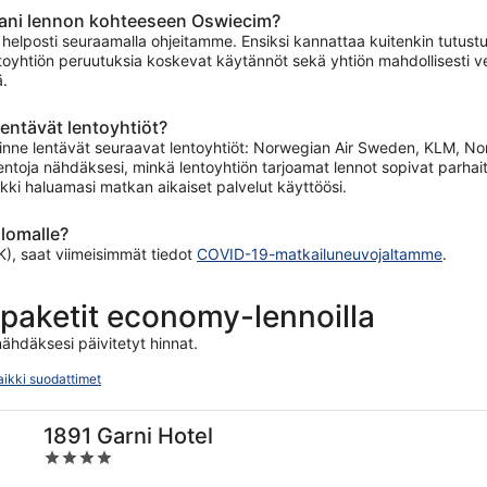
mani lennon kohteeseen Oswiecim?
elposti seuraamalla ohjeitamme. Ensiksi kannattaa kuitenkin tutustua l
oyhtiön peruutuksia koskevat käytännöt sekä yhtiön mahdollisesti velo
ä.
entävät lentoyhtiöt?
nne lentävät seuraavat lentoyhtiöt: Norwegian Air Sweden, KLM, Norwe
lentoja nähdäksesi, minkä lentoyhtiön tarjoamat lennot sopivat parhaite
ikki haluamasi matkan aikaiset palvelut käyttöösi.
lomalle?
), saat viimeisimmät tiedot
COVID-19-matkailuneuvojaltamme
.
 -paketit economy-lennoilla
ähdäksesi päivitetyt hinnat.
aikki suodattimet
1891 Garni Hotel
4
out