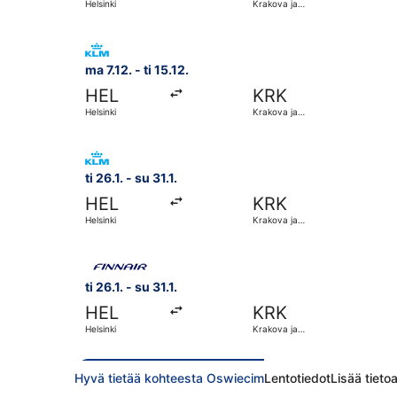
Helsinki
Krakova ja
lähialueet
Valitse lentoyhtiön KLM lento, lähtö ma 7.12. koht
ma 7.12. - ti 15.12.
HEL
KRK
Helsinki
Krakova ja
lähialueet
Valitse lentoyhtiön KLM lento, lähtö ti 26.1. koht
ti 26.1. - su 31.1.
HEL
KRK
Helsinki
Krakova ja
lähialueet
Valitse lentoyhtiön Finnair lento, lähtö ti 26.1. k
ti 26.1. - su 31.1.
HEL
KRK
Helsinki
Krakova ja
lähialueet
Hyvä tietää kohteesta Oswiecim
Lentotiedot
Lisää tiet