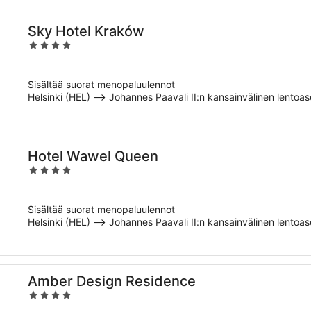
Sky Hotel Kraków
4
out
of
Sisältää suorat menopaluulennot
5
Helsinki (HEL) –> Johannes Paavali II:n kansainvälinen lentoa
Hotel Wawel Queen
4
out
of
Sisältää suorat menopaluulennot
5
Helsinki (HEL) –> Johannes Paavali II:n kansainvälinen lentoa
Amber Design Residence
4
out