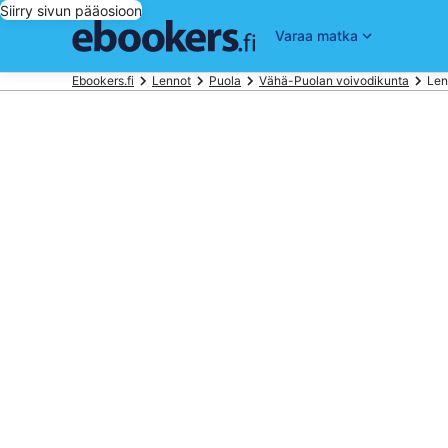
Siirry sivun pääosioon
Varaa matka
Ebookers.fi
Lennot
Puola
Vähä-Puolan voivodikunta
Len