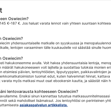
t
eseen Oswiecim?
5 €–187 €. Jos haluat varata lennot vain yhteen suuntaan kohteeseen
en Oswiecim?
swiecim yhdensuuntaiselle matkalle on syyskuussa ja menopaluulenno
kalle, lentojen varaaminen tälle kuukaudelle voi säästää sinulle huom
en Oswiecim?
ti hakukoneemme avulla. Voit hakea yhdensuuntaisia lentoja, menopalu
 määrät hakukoneeseen voit lajitella ja suodattaa tuloksia monien eri 
n etsimiesi päivien, lentoyhtiöiden, lipputyyppien, paikkavalintojen
erkkomatkatoimiston tuomat edut, kuten halvemmat hinnat, kattava t
t varata myös matkasi muut osat ebookersin kautta, ja säästät näin h
ääni lentovarausta kohteeseen Oswiecim?
avullamme. Ensiksi sinun kannattaa tutustua matkasuunnitelmassasi olev
nnöt sekä mahdolliset lisämaksut. Jos lentoyhtiösi on perinteinen y
muuttamisesta
asiakaspalvelun artikkelista.