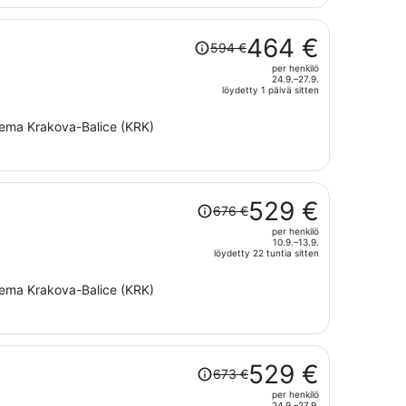
per
henkilö
Hinta
464 €
594 €
oli
per henkilö
594 €,
24.9.–27.9.
hinta
löydetty 1 päivä sitten
on
sema Krakova-Balice (KRK)
nyt
464 €
per
henkilö
Hinta
529 €
676 €
oli
per henkilö
676 €,
10.9.–13.9.
hinta
löydetty 22 tuntia sitten
on
sema Krakova-Balice (KRK)
nyt
529 €
per
henkilö
Hinta
529 €
673 €
oli
per henkilö
673 €,
24.9.–27.9.