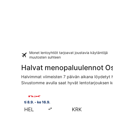
Monet lentoyhtiöt tarjoavat
joustavia käytäntöjä
muutosten suhteen
Halvat menopaluulennot O
Halvimmat viimeisten 7 päivän aikana löydetyt h
Sivustomme avulla saat hyvät lentotarjouksen k
Valitse lentoyhtiön Norwegian Air Sweden lento, l
ti 8.9. - ke 16.9.
HEL
KRK