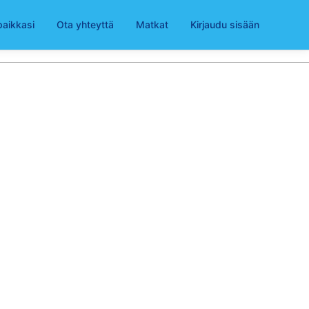
paikkasi
Ota yhteyttä
Matkat
Kirjaudu sisään