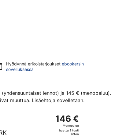
Hyödynnä erikoistarjoukset
ebookersin
sovelluksessa
€ (yhdensuuntaiset lennot) ja 145 € (menopaluu).
vat muuttua. Lisäehtoja sovelletaan.
eet, paluu ke 16.9., hinnaltaan 145 €, haettu 1 tunti sitten
 lähtö ma 7.12. kohteesta Helsinki kohteeseen Krakova ja lähi
146 €
146 €
Menopaluu,
Menopaluu
haettu
haettu 1 tunti
RK
1
sitten