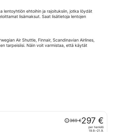
entoyhtiön ehtoihin ja rajoituksiin, jotka löydät
ittamat lisämaksut. Saat lisätietoja lentojen
gian Air Shuttle, Finnair, Scandinavian Airlines,
n tarpeisiisi. Näin voit varmistaa, että käytät
Hinta
297 €
369 €
oli
per henkilö
369 €,
19.9.–21.9.