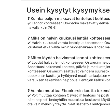
Usein kysytyt kysymykse
❓ Kuinka paljon maksavat lentoliput kohte
✔️ Lennot kohteeseen Oswiecim maksavat yleensä 14
halvalla kuin 76 €.
❓ Mikä on halvin kuukausi lentää kohteese
✔️ Halvin kuukausi varata lentoliput kohteeseen O
joustavat etkä välitä mihin vuodenaikaan lähdet mat
❓ Miten löydän halvimmat lennot kohteese
✔️ Löydät halvat lennot kohteeseen Oswiecim helpos
Annettuasi hakemasi kohteet, päivät ja matkustajien
kohteeseen Oswiecim saattavat vaihdella suurestiki
ebookersin kautta ja hyödynnä maailmanlaajuisen v
varauksen tekemisen helppous. Lentojen lisäksi voi
❓ Voinko muuttaa Ebookersin kautta tekem
✔️ Voit muuttaa kohteen Oswiecim lentoasi helposti 
näet helposti lentoyhtiön muutoksia koskevat käytä
ota vain meihin yhteyttä. Saat lisätietoja lentojen