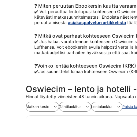
❓ Miten peruutan Ebookersin kautta varaa
✔️ Voit peruuttaa lentolippusi kohteeseen Oswiecim h
kätevästi matkasuunnitelmastasi. Ehdoista näet lent
peruuttamisesta
asiakaspalvelun artikkelista
tääll
❓ Mitkä ovat parhaat kohteeseen Oswiecim l
✔️ Jos haluat varata lennon kohteeseen Oswiecim si
Lufthansa. Voit ebookersin avulla helposti vertailla 
matkabudjettisi parhaiten hyväksesi ja että saat ka
❓Voinko lentää kohteeseen Oswiecim (KRK) 
✔️Jos suunnittelet lomaa kohteeseen Oswiecim (KRK
Oswiecim – lento ja hotelli
Hinnat löydetty viimeisten 48 tunnin aikana. Napsauta n
Matkan kesto
Tähtiluokitus
Lentoluokka
Poista k