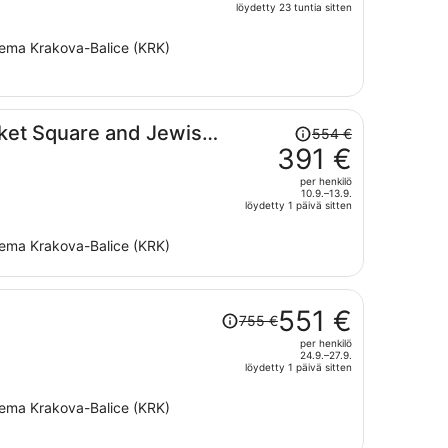
hinta
löydetty 23 tuntia sitten
on
sema Krakova-Balice (KRK)
nyt
297 €
per
henkilö
Hinta
ket Square and Jewish
554 €
oli
391 €
554 €,
per henkilö
hinta
10.9.–13.9.
löydetty 1 päivä sitten
on
nyt
sema Krakova-Balice (KRK)
391 €
per
henkilö
Hinta
551 €
755 €
oli
per henkilö
755 €,
24.9.–27.9.
hinta
löydetty 1 päivä sitten
on
sema Krakova-Balice (KRK)
nyt
551 €