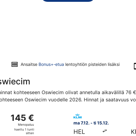
Ansaitse
Bonus+-etua
lentoyhtiön pisteiden lisäksi
swiecim
innat kohteeseen Oswiecim olivat annetulla aikavälillä 76 
ohteeseen Oswiecim vuodelle 2026. Hinnat ja saatavuus voi
ähtö ti 8.9. kohteesta Helsinki kohteeseen Krakova ja lähialu
Valitse lentoyhtiön KLM lento,
145 €
145 €
Menopaluu,
ma 7.12. - ti 15.12.
Menopaluu
haettu
haettu 1 tunti
HEL
K
1
sitten