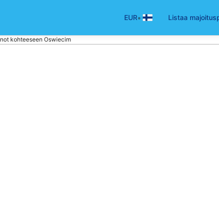
•
EUR
Listaa majoitus
not kohteeseen Oswiecim