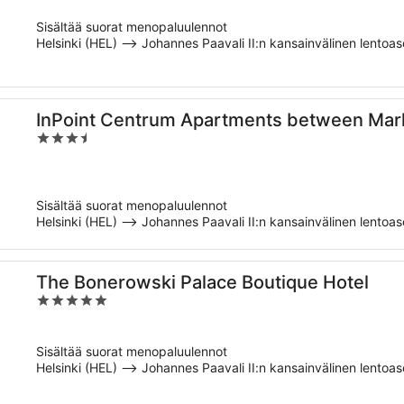
of
Sisältää suorat menopaluulennot
5
Helsinki (HEL) –> Johannes Paavali II:n kansainvälinen lentoa
InPoint Centrum Apartments between Mar
3.5
Quarter
out
of
5
Sisältää suorat menopaluulennot
Helsinki (HEL) –> Johannes Paavali II:n kansainvälinen lentoa
The Bonerowski Palace Boutique Hotel
5
out
of
Sisältää suorat menopaluulennot
5
Helsinki (HEL) –> Johannes Paavali II:n kansainvälinen lentoa