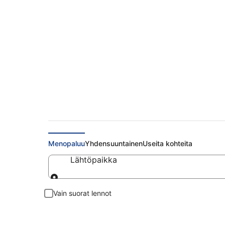
Halvat lennot Oswi
Menopaluu
Yhdensuuntainen
Useita kohteita
Lähtöpaikka
Lähtöpaikka
Vain suorat lennot