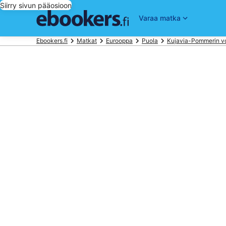
Siirry sivun pääosioon
Varaa matka
Ebookers.fi
Matkat
Eurooppa
Puola
Kujavia-Pommerin v