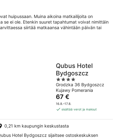
vat huipussaan. Muina aikoina matkailijoita on
e ei ole. Etenkin suuret tapahtumat voivat nimittäin
tarvittaessa siirtää matkaansa vähintään päivän tai
Qubus Hotel
Bydgoszcz
4
Grodzka 36 Bydgoszcz
out
Kujawy Pomerania
of
Hinta
67 €
5
on
16.8.–17.8.
67 €
sisältää verot ja maksut
per
yö
0,21 km kaupungin keskustasta
ubus Hotel Bydgoszcz sijaitsee ostoskeskuksen