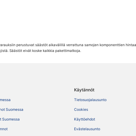
ttivarauksiin perustuvat säästöt aikavälillä verrattuna samojen komponenttien hinta
jistä. Säästöt eivät koske kaikkia pakettimatkoja.
Käytännöt
omessa
Tietosuojalausunto
not Suomessa
Cookies
t Suomessa
Käyttöehdot
ennot
Evästelausunto