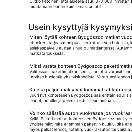
Olitko tietoinen, että alueella asuu 370 000 ihmistä?
muutamaan ennen kuin lomasi on ohi!
Usein kysyttyjä kysymyks
Miten löytää kohteen Bydgoszcz matkat vuod
ebookers tarjoaa monipuolisen kattauksen hotelleja, 
asiakaspalvelu auttaa sinua pulmatilanteissa. Autam
matkatarjouksista.
Miksi varata kohteen Bydgoszcz pakettimatka 
Valitessasi pakettimatkan sen sijaan että varaisit lenn
tarvitse huolehtia yksityiskohdista. Varattuasi lenno
Kuinka paljon maksavat lomamatkat kohtees
Juuri nyt kohteeseen Bydgoszcz saa erittäin edullisia
lennot, hotellin ja palvelut edulliseen hintaan.
Voinko säästää auton vuokrassa jos vuokraan
Kyllä. Pakettimatkat kohteeseen Bydgoszcz ovat yleen
yhdistelmiin; mitä enemmän pakettiin kuuluu, sitä ene
myös pelkät lennot, hotellin, vuokra-auton tai vaikka a