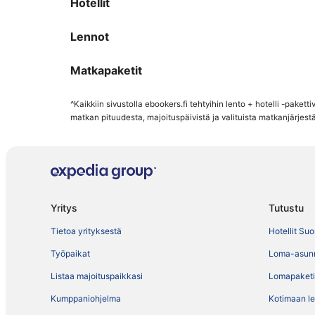
Hotellit
Lennot
Matkapaketit
^Kaikkiin sivustolla ebookers.fi tehtyihin lento + hotelli -pake
matkan pituudesta, majoituspäivistä ja valituista matkanjärjestä
Yritys
Tutustu
Tietoa yrityksestä
Hotellit Su
Työpaikat
Loma-asun
Listaa majoituspaikkasi
Lomapaketi
Kumppaniohjelma
Kotimaan l