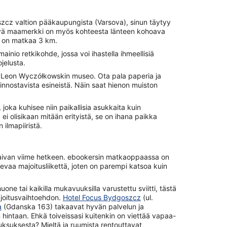
cz valtion pääkaupungista (Varsova), sinun täytyy
vä maamerkki on myös kohteesta länteen kohoava
 on matkaa 3 km.
inio retkikohde, jossa voi ihastella ihmeellisiä
jelusta.
 Leon Wyczółkowskin museo. Ota pala paperia ja
 kiinnostavista esineistä. Näin saat hienon muiston
oka kuhisee niin paikallisia asukkaita kuin
 ei olisikaan mitään erityistä, se on ihana paikka
 ilmapiiristä.
 aivan viime hetkeen. ebookersin matkaoppaassa on
tsevaa majoitusliikettä, joten on parempi katsoa kuin
uone tai kaikilla mukavuuksilla varustettu sviitti, tästä
ajoitusvaihtoehdon.
Hotel Focus Bydgoszcz
(ul.
a
(Gdanska 163) takaavat hyvän palvelun ja
hintaan. Ehkä toiveissasi kuitenkin on viettää vapaa-
 luksuksesta? Mieltä ja ruumista rentouttavat