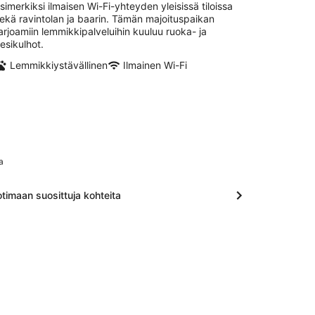
simerkiksi ilmaisen Wi-Fi-yhteyden yleisissä tiloissa
ekä ravintolan ja baarin. Tämän majoituspaikan
arjoamiin lemmikkipalveluihin kuuluu ruoka- ja
esikulhot.
Lemmikkiystävällinen
Ilmainen Wi-Fi
a
timaan suosittuja kohteita