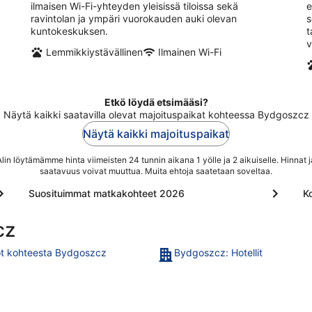
ilmaisen Wi-Fi-yhteyden yleisissä tiloissa sekä
e
ravintolan ja ympäri vuorokauden auki olevan
s
kuntokeskuksen.
t
v
Lemmikkiystävällinen
Ilmainen Wi-Fi
Etkö löydä etsimääsi?
Näytä kaikki saatavilla olevat majoituspaikat kohteessa Bydgoszcz
Näytä kaikki majoituspaikat
Alin löytämämme hinta viimeisten 24 tunnin aikana 1 yölle ja 2 aikuiselle. Hinnat j
saatavuus voivat muuttua. Muita ehtoja saatetaan soveltaa.
Suosituimmat matkakohteet 2026
Ko
cz
t kohteesta Bydgoszcz
Bydgoszcz: Hotellit