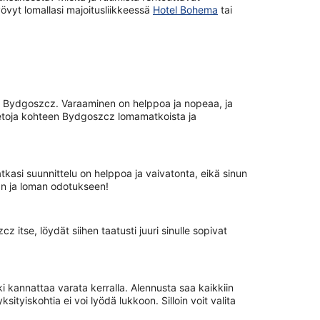
övyt lomallasi majoitusliikkeessä
Hotel Bohema
tai
en Bydgoszcz. Varaaminen on helppoa ja nopeaa, ja
ietoja kohteen Bydgoszcz lomamatkoista ja
matkasi suunnittelu on helppoa ja vaivatonta, eikä sinun
aan ja loman odotukseen!
tse, löydät siihen taatusti juuri sinulle sopivat
 kannattaa varata kerralla. Alennusta saa kaikkiin
yiskohtia ei voi lyödä lukkoon. Silloin voit valita