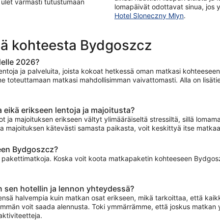
 Tulet varmasti tutustumaan
lomapäivät odottavat sinua, jos y
Hotel Sloneczny Mlyn
.
iä kohteesta Bydgoszcz
elle 2026?
lentoja ja palveluita, joista kokoat hetkessä oman matkasi kohteese
me toteuttamaan matkasi mahdollisimman vaivattomasti. Alla on lisät
eikä erikseen lentoja ja majoitusta?
ot ja majoituksen erikseen vältyt ylimääräiseltä stressiltä, sillä loma
n ja majoituksen kätevästi samasta paikasta, voit keskittyä itse matk
een Bydgoszcz?
 pakettimatkoja. Koska voit koota matkapaketin kohteeseen Bydgoszcz i
 sen hotellin ja lennon yhteydessä?
sä halvempia kuin matkan osat erikseen, mikä tarkoittaa, että kaikki
mmän voit saada alennusta. Toki ymmärrämme, että joskus matkan yksit
ktiviteetteja.