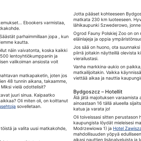
Jotta pääset kohteeseen Bydgosz
matkata 230 km luoteeseen. Hy
kemukset... Ebookers varmistaa,
lähikaupunki Szwederowo, jonne
atkakohde.
Ogrod Fauny Polskiej Zoo on on ma
äästät parhaimmillaan jopa , kun
eläinlajeja ja oppia ympäristönsuo
uidemme kautta.
Jos sää on huono, ota suunnaksi
llut näin vaivatonta, koska kaikki
piirrä joitakin näytteillä olevista
i 500 lentoyhtiökumppanin ja
vierailustasi.
sen valikoiman ansiosta voit
Vanha markkina-aukio on paikka, j
matkailijoitakin. Vaikka käynnissä
mahtavan matkapaketin, joten jos
viettää aikaa ja nauttia kaupungin
vien 48 tunnin aikana, takaamme,
iksi vielä odottelisit?
Bydgoszcz – Hotellit
tavat juuri sinua. Kaipaatko
Älä jätä majoituksen varaamista
kkaa? Oli miten oli, on koittanut
ainoastaan 16 tällä alueella sijai
usehtoja
sovelletaan.
katua ja varata jo!
Oli toiveissasi sitten perustason h
kaupungista löydät mieleisesi m
töistä ja valita uusi matkakohde,
Modrzewiowa 1) ja
Hotel Zawisz
mahdollisuuden yöpyä edulliseen 
aikasi nauttien lisäpalveluista ja