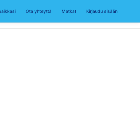
paikkasi
Ota yhteyttä
Matkat
Kirjaudu sisään