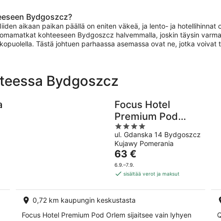
teeseen Bydgoszcz?
n aikaan paikan päällä on eniten väkeä, ja lento- ja hotellihinnat o
omamatkat kohteeseen Bydgoszcz halvemmalla, joskin täysin varmaa s
lkopuolella. Tästä johtuen parhaassa asemassa ovat ne, jotka voivat 
hteessa Bydgoszcz
a
Focus Hotel
Premium Pod
4
Orlem
ul. Gdanska 14 Bydgoszcz
out
Kujawy Pomerania
of
Hinta
63 €
5
on
6.9.–7.9.
63 €
sisältää verot ja maksut
per
yö
0,72 km kaupungin keskustasta
Focus Hotel Premium Pod Orlem sijaitsee vain lyhyen
Q