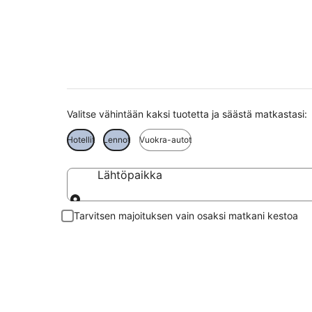
Bydgoszcz matkat
Valitse vähintään kaksi tuotetta ja säästä matkastasi:
Hotellit
Lennot
Vuokra-autot
Lähtöpaikka
Lähtöpaikka
Tarvitsen majoituksen vain osaksi matkani kestoa