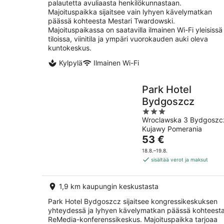
palautetta avuliaasta henkilökunnastaan.
Majoituspaikka sijaitsee vain lyhyen kävelymatkan
päässä kohteesta Mestari Twardowski.
Majoituspaikassa on saatavilla ilmainen Wi-Fi yleisissä
tiloissa, viinitila ja ympäri vuorokauden auki oleva
kuntokeskus.
Kylpylä
Ilmainen Wi-Fi
Park Hotel
Bydgoszcz
3
Wroclawska 3 Bydgoszc
out
Kujawy Pomerania
of
Hinta
53 €
5
on
18.8.–19.8.
53 €
sisältää verot ja maksut
per
yö
1,9 km kaupungin keskustasta
Park Hotel Bydgoszcz sijaitsee kongressikeskuksen
yhteydessä ja lyhyen kävelymatkan päässä kohteest
ReMedia-konferenssikeskus. Majoituspaikka tarjoaa