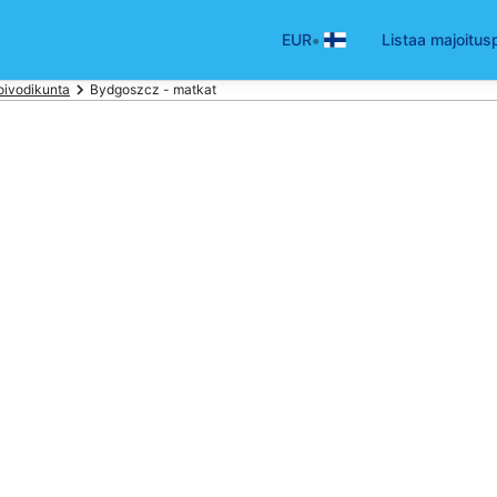
•
EUR
Listaa majoitus
oivodikunta
Bydgoszcz - matkat