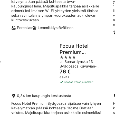
kävelymatkan päässä kohteesta bwa-
y
kaupungingalleria. Majoituspaikka tarjoaa asiakkaille
"
esimerkiksi ilmaisen Wi-Fi-yhteyden yleisissä tiloissa
i
sekä ravintolan ja ympäri vuorokauden auki olevan
v
kuntokeskuksen.
m
r
Poreallas
Lemmikkiystävällinen
Focus Hotel
Premium
4
Bydgoszcz
z
ul. Bernardynska 13
out
Bydgoszcz Kuyavian-
of
Hinta
Pomeranian Voivodeship
76 €
5
on
6.9.–7.9.
76 €
sisältää verot ja maksut
per
yö
0,34 km kaupungin keskustasta
Focus Hotel Premium Bydgoszcz sijaitsee vain lyhyen
H
a
kävelymatkan päässä kohteesta "Kolme Gratiaa"
k
veistos. Majoituspaikka tarjoaa asiakkaille esimerkiksi
s