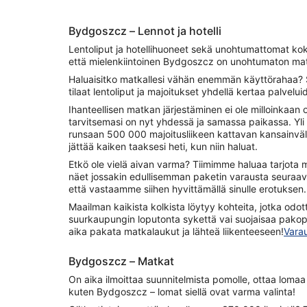
Bydgoszcz – Lennot ja hotelli
Lentoliput ja hotellihuoneet sekä unohtumattomat ko
että mielenkiintoinen Bydgoszcz on unohtumaton m
Haluaisitko matkallesi vähän enemmän käyttörahaa? S
tilaat lentoliput ja majoitukset yhdellä kertaa palvel
Ihanteellisen matkan järjestäminen ei ole milloinkaan o
tarvitsemasi on nyt yhdessä ja samassa paikassa. Yl
runsaan 500 000 majoitusliikeen kattavan kansainväli
jättää kaiken taaksesi heti, kun niin haluat.
Etkö ole vielä aivan varma? Tiimimme haluaa tarjota 
näet jossakin edullisemman paketin varausta seuraa
että vastaamme siihen hyvittämällä sinulle erotuksen. M
Maailman kaikista kolkista löytyy kohteita, jotka odot
suurkaupungin loputonta sykettä vai suojaisaa pakopai
aika pakata matkalaukut ja lähteä liikenteeseen!
Vara
Bydgoszcz – Matkat
On aika ilmoittaa suunnitelmista pomolle, ottaa lomaa 
kuten Bydgoszcz – lomat siellä ovat varma valinta!