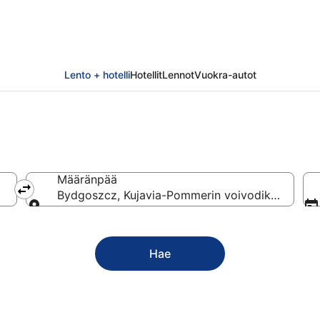
Lento + hotelli
Hotellit
Lennot
Vuokra-autot
Määränpää
Bydgoszcz, Kujavia-Pommerin voivodikunta, Puo
Määränpää
Hae