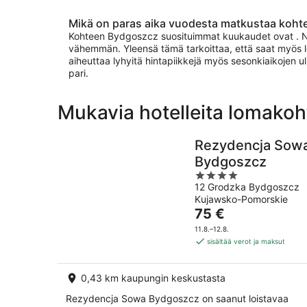
Mikä on paras aika vuodesta matkustaa koh
Kohteen Bydgoszcz suosituimmat kuukaudet ovat . Niide
vähemmän. Yleensä tämä tarkoittaa, että saat myös l
aiheuttaa lyhyitä hintapiikkejä myös sesonkiaikojen u
pari.
Mukavia hotelleita lomako
Rezydencja Sow
Bydgoszcz
4
12 Grodzka Bydgoszcz
out
Kujawsko-Pomorskie
of
Hinta
75 €
5
on
11.8.–12.8.
75 €
sisältää verot ja maksut
per
yö
0,43 km kaupungin keskustasta
Rezydencja Sowa Bydgoszcz on saanut loistavaa