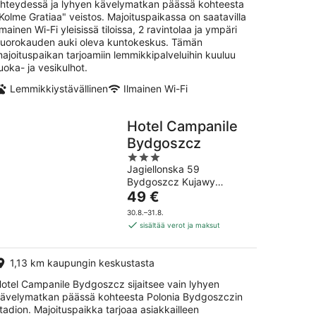
hteydessä ja lyhyen kävelymatkan päässä kohteesta
Kolme Gratiaa" veistos. Majoituspaikassa on saatavilla
lmainen Wi-Fi yleisissä tiloissa, 2 ravintolaa ja ympäri
uorokauden auki oleva kuntokeskus. Tämän
ajoituspaikan tarjoamiin lemmikkipalveluihin kuuluu
uoka- ja vesikulhot.
Lemmikkiystävällinen
Ilmainen Wi-Fi
Hotel Campanile
Bydgoszcz
3
Jagiellonska 59
out
Bydgoszcz Kujawy
of
Hinta
Pomerania
49 €
5
on
30.8.–31.8.
49 €
sisältää verot ja maksut
per
yö
1,13 km kaupungin keskustasta
otel Campanile Bydgoszcz sijaitsee vain lyhyen
ävelymatkan päässä kohteesta Polonia Bydgoszczin
tadion. Majoituspaikka tarjoaa asiakkailleen