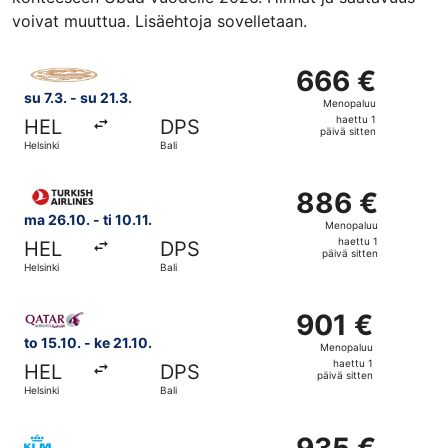
voivat muuttua. Lisäehtoja sovelletaan.
Valitse lentoyhtiön Juneyao Air lento, lähtö su 7.3. kohtee
666 €
666 €
Menopaluu,
su 7.3. - su 21.3.
Menopaluu
haettu
haettu 1
HEL
DPS
1
päivä sitten
Helsinki
Bali
päivä
sitten
Valitse lentoyhtiön Turkish Airlines lento, lähtö ma 26.10. 
886 €
886 €
Menopaluu,
ma 26.10. - ti 10.11.
Menopaluu
haettu
haettu 1
HEL
DPS
1
päivä sitten
Helsinki
Bali
päivä
sitten
Valitse lentoyhtiön Qatar Airways lento, lähtö to 15.10. ko
901 €
901 €
Menopaluu,
to 15.10. - ke 21.10.
Menopaluu
haettu
haettu 1
HEL
DPS
1
päivä sitten
Helsinki
Bali
päivä
sitten
Valitse lentoyhtiön KLM lento, lähtö to 29.10. kohteesta He
935 €
935 €