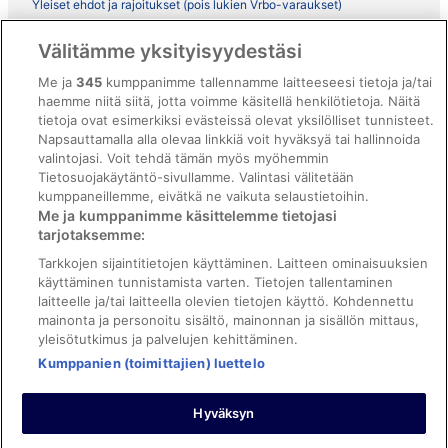
Yleiset ehdot ja rajoitukset (pois lukien Vrbo-varaukset)
Vrbon sopimusehdot
Välitämme yksityisyydestäsi
Saavutettavuus
Me ja
345
kumppanimme tallennamme laitteeseesi tietoja ja/tai
haemme niitä siitä, jotta voimme käsitellä henkilötietoja. Näitä
ebookers BONUS+ -ohjelman ehdot
tietoja ovat esimerkiksi evästeissä olevat yksilölliset tunnisteet.
Oikeudelliset tiedot / ota meihin yhteyttä
Napsauttamalla alla olevaa linkkiä voit hyväksyä tai hallinnoida
valintojasi. Voit tehdä tämän myös myöhemmin
Sisältövaatimukset ja ilmoituksen tekeminen sisällöstä
Tietosuojakäytäntö-sivullamme. Valintasi välitetään
kumppaneillemme, eivätkä ne vaikuta selaustietoihin.
Tuki
Me ja kumppanimme käsittelemme tietojasi
tarjotaksemme:
Ota yhteyttä
Tarkkojen sijaintitietojen käyttäminen. Laitteen ominaisuuksien
Varauksen muuttaminen tai peruuttaminen
käyttäminen tunnistamista varten. Tietojen tallentaminen
laitteelle ja/tai laitteella olevien tietojen käyttö. Kohdennettu
Varaa lento lentoyhtiön hyvityskupongeilla
mainonta ja personoitu sisältö, mainonnan ja sisällön mittaus,
yleisötutkimus ja palvelujen kehittäminen.
Hyvityksen hakeminen ja aikarajat
Kumppanien (toimittajien) luettelo
Hyväksyn
©2026 Expedia, Inc., Expedia Groupin yritys. Kaikki oikeudet