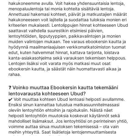
hakukoneemme avulla. Voit hakea yhdensuuntaisia lentoja,
menopaluulentoja tai monia kohteita sisältäviä lentoja.
Annettuasi hakemasi kohteet, päivät ja matkustajien määrät
hakukoneeseen voit lajitella ja suodattaa tuloksia monien eri
kriteerien mukaisesti. Lentolippujen hinnat kohteeseen Ubud
saattavat vaihdella suurestikin etsimiesi päivien,
lentoyhtiöiden, lipputyyppien, paikkavalintojen ja monien
muiden valintojen mukaan. Tee varaus ebookersin kautta ja
hyödynnä maailmanlaajuisen verkkomatkatoimiston tuomat
edut, kuten halvemmat hinnat, kattava tarjonta, loistava
kanta-asiakasohjelma sekä varauksen tekemisen helppous.
Lentojen lisäksi voit varata myös matkasi muut osat
ebookersin kautta, ja säästät näin huomattavasti aikaa ja
rahaa.
❓ Voinko muuttaa Ebookersin kautta tekemääni
lentovarausta kohteeseen Ubud?
✔️ Voit muuttaa kohteen Ubud lentoasi helposti avullamme.
Ensiksi sinun kannattaa tutustua matkasuunnitelmassasi
oleviin lentoyhtiön ehtoihin ja rajoituksiin. Näistä näet
helposti lentoyhtiön muutoksia koskevat käytännöt sekä
mahdolliset lisämaksut. Jos lentoyhtiösi on perinteinen yhtiö,
voimme auttaa sinua muutoksen tekemisessä – ota vain
meihin yhteyttä. Saat lisätietoja lentojenmuuttamisesta