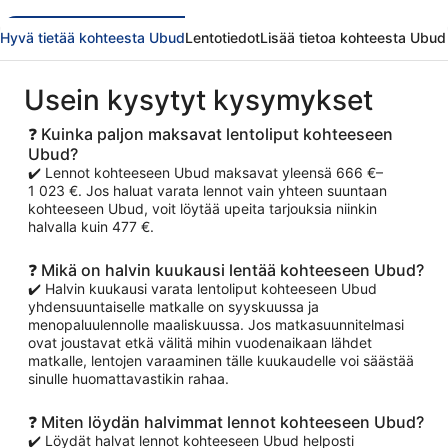
sitten
Hyvä tietää kohteesta Ubud
Lentotiedot
Lisää tietoa kohteesta Ubud
Usein kysytyt kysymykset
❓ Kuinka paljon maksavat lentoliput kohteeseen
Ubud?
✔️ Lennot kohteeseen Ubud maksavat yleensä 666 €–
1 023 €. Jos haluat varata lennot vain yhteen suuntaan
kohteeseen Ubud, voit löytää upeita tarjouksia niinkin
halvalla kuin 477 €.
❓ Mikä on halvin kuukausi lentää kohteeseen Ubud?
✔️ Halvin kuukausi varata lentoliput kohteeseen Ubud
yhdensuuntaiselle matkalle on syyskuussa ja
menopaluulennolle maaliskuussa. Jos matkasuunnitelmasi
ovat joustavat etkä välitä mihin vuodenaikaan lähdet
matkalle, lentojen varaaminen tälle kuukaudelle voi säästää
sinulle huomattavastikin rahaa.
❓ Miten löydän halvimmat lennot kohteeseen Ubud?
✔️ Löydät halvat lennot kohteeseen Ubud helposti