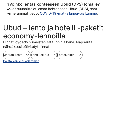
❓Voinko lentää kohteeseen Ubud (DPS) lomalle?
✔️Jos suunnittelet lomaa kohteeseen Ubud (DPS), saat
viimeisimmät tiedot
COVID-19-matkailuneuvojaltamme
.
Ubud – lento ja hotelli -paketit
economy-lennoilla
Hinnat löydetty viimeisten 48 tunnin aikana. Napsauta
nähdäksesi päivitetyt hinnat.
Matkan kesto
Tähtiluokitus
Lentoluokka
Poista kaikki suodattimet