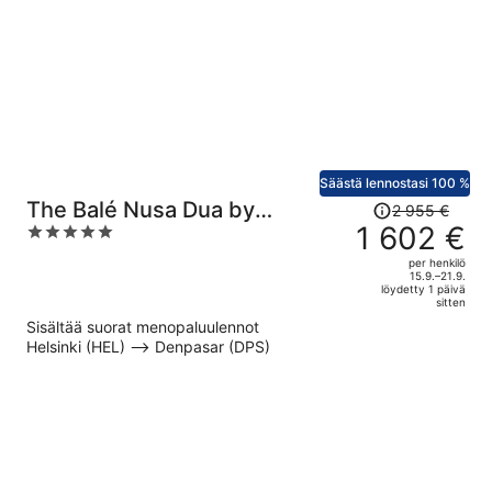
Säästä lennostasi 100 %
Hinta
The Balé Nusa Dua by
2 955 €
oli
1 602 €
5
LifestyleRetreats
2 955 €,
out
per henkilö
hinta
of
15.9.–21.9.
löydetty 1 päivä
on
5
sitten
nyt
Sisältää suorat menopaluulennot
1 602 €
Helsinki (HEL) –> Denpasar (DPS)
per
henkilö