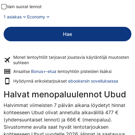
Vain suorat lennot
1 asiakas
Economy
Hae
Monet lentoyhtiöt tarjoavat
joustavia käytäntöjä
muutosten
suhteen
Ansaitse
Bonus+-etua
lentoyhtiön pisteiden lisäksi
Hyödynnä erikoistarjoukset
ebookersin sovelluksessa
Halvat menopaluulennot Ubud
Halvimmat viimeisten 7 päivän aikana löydetyt hinnat
kohteeseen Ubud olivat annetulla aikavälillä 477 €
(yhdensuuntaiset lennot) ja 666 € (menopaluu).
Sivustomme avulla saat hyvät lentotarjouksen
kohteeseen Ubud vuodelle 2026. Hinnat ja saatavuus