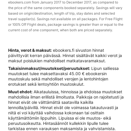
ebookers.com from January 2017 to December 2017, as compared to
the price of the same components booked separately. Savings will vary
based on origin/destination, length of trip, stay dates and selected
travel supplier(s). Savings not available on all packages. For Free Flight
or 100% Off Flight deals, package savings is greater than or equal to the
current cost of one component, when both are priced separately.
Hinta, verot & maksut:
ebookers.fi sivuston hinnat
päivittyvät kerran päivässä. Hinnat sisältävät kaikki verot ja
maksut poislukien mahdolliset matkatavaramaksut.
Takaisinmaksut/muutokset/peruutukset:
Lipun salliessa
muutokset tulee maksettavaksi 45.00 € ebookersin
muutoskulu sekä mahdolliset verojen ja lentohintojen
erotukset sekä lentoyhtiön muutoskulut.
Muut ehdot:
Aikatauluissa, hinnoissa ja ehdoissa muutokset
mahdollisia ilman erillistä ilmoitusta. Paikkoja on rajoitetusti ja
hinnat eivät ole välttämättä saatavilla kaikilla
lennoilla/päivillä. Hinnat eivät ole voimassa takautuvasti ja
niitä ei voi käyttää vaihdossa kokonaan tai osittain
käyttämättömiin lippuihin. Lipuissa ei ole muutos- eikä
peruutusoikeutta. Hintasäännöt kullekkin lipulle tulee
tarkistaa ennen varauksen maksamista ja vahvistamista.