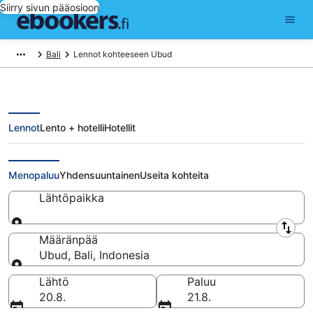
Siirry sivun pääosioon
Bali
Lennot kohteeseen Ubud
Lennot
Lento + hotelli
Hotellit
Halvat lennot Ubud
Menopaluu
Yhdensuuntainen
Useita kohteita
Lähtöpaikka
Lähtöpaikka
Määränpää
Ubud, Bali, Indonesia
Määränpää
Lähtö
Paluu
20.8.
21.8.