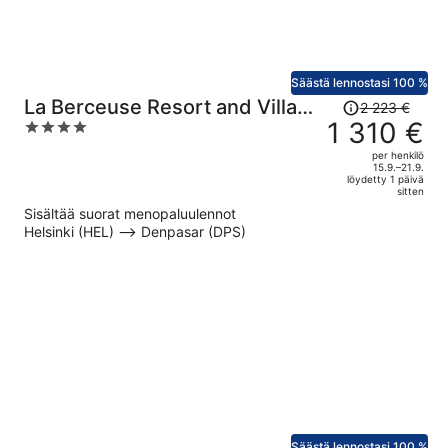
Säästä lennostasi 100 %
Hinta
La Berceuse Resort and Villa
2 223 €
oli
1 310 €
4
Nusa Dua by Taritiya Collection
2 223 €,
out
per henkilö
hinta
of
15.9.–21.9.
löydetty 1 päivä
on
5
sitten
nyt
Sisältää suorat menopaluulennot
1 310 €
Helsinki (HEL) –> Denpasar (DPS)
per
henkilö
Säästä lennostasi 100 %