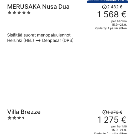
Hinta
MERUSAKA Nusa Dua
2 482 €
oli
1 568 €
5
2 482 €,
out
per henkilö
hinta
of
15.9.–21.9.
löydetty 1 päivä sitten
on
5
Sisältää suorat menopaluulennot
nyt
Helsinki (HEL) –> Denpasar (DPS)
1 568 €
per
henkilö
Hinta
Villa Brezze
1 976 €
oli
1 275 €
3.5
1 976 €,
out
per henkilö
hinta
of
15.9.–21.9.
löydetty 2 tuntia sitten