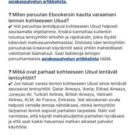
asiakaspalvelun artikkelista.
❓ Miten peruutan Ebookersin kautta varaamani
lennon kohteeseen Ubud?
✔️ Voit peruuttaa lentolippusi kohteeseen Ubud helposti
seuraamalla ohjeitamme. Ensiksi kannattaa kuitenkin
tutustua lentoyhtiön ehtoihin ja rajoituksiin, jotka löydät
kätevästi matkasuunnitelmastasi. Ehdoista näet lentoyhtiön
peruutuksia koskevat käytännöt sekä yhtiön mahdollisesti
veloittamat lisämaksut. Saat lisätietoja lentojen
peruuttamisesta
asiakaspalvelun artikkelista
täällä.
❓ Mitkä ovat parhaat kohteeseen Ubud lentävät
lentoyhtiöt?
✔️ Jos haluat varata lennon kohteeseen Ubud sinne lentävät
seuraavat lentoyhtiöt: Qatar Airways, Iberia, Etihad Airways,
Juneyao Air, Turkish Airlines, British Airways, Vietnam
Airlines, KLM, Air France, Emirates. Voit ebookersin avulla
helposti vertailla lentoja nähdäksesi, minkä lentoyhtiön
tarjoamat lennot sopivat parhaiten tarpeisiisi. Näin voit
varmistaa, että käytät matkabudjettisi parhaiten hyväksesi
ja että saat kaikki haluamasi matkan aikaiset palvelut
käyttöösi.