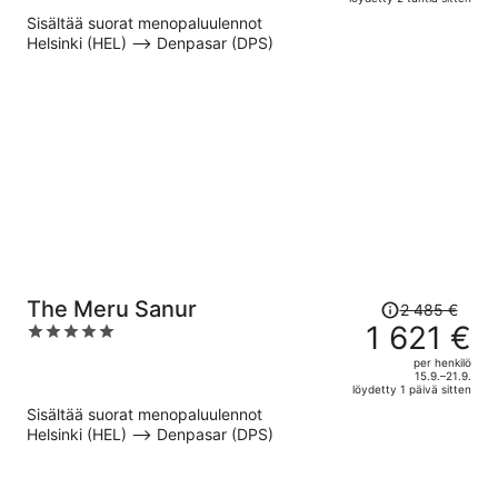
on
5
Sisältää suorat menopaluulennot
nyt
Helsinki (HEL) –> Denpasar (DPS)
1 275 €
per
henkilö
Hinta
The Meru Sanur
2 485 €
oli
1 621 €
5
2 485 €,
out
per henkilö
hinta
of
15.9.–21.9.
löydetty 1 päivä sitten
on
5
Sisältää suorat menopaluulennot
nyt
Helsinki (HEL) –> Denpasar (DPS)
1 621 €
per
henkilö