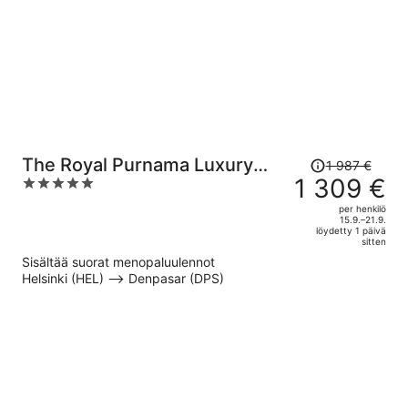
Hinta
The Royal Purnama Luxury
1 987 €
oli
1 309 €
5
Villas - Adults Only
1 987 €,
out
per henkilö
hinta
of
15.9.–21.9.
löydetty 1 päivä
on
5
sitten
nyt
Sisältää suorat menopaluulennot
1 309 €
Helsinki (HEL) –> Denpasar (DPS)
per
henkilö