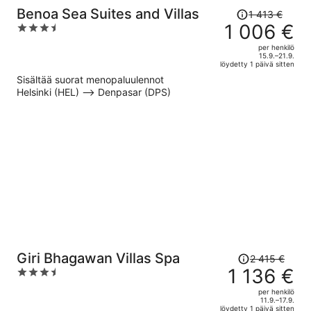
Hinta
Benoa Sea Suites and Villas
1 413 €
oli
1 006 €
3.5
1 413 €,
out
per henkilö
hinta
of
15.9.–21.9.
löydetty 1 päivä sitten
on
5
Sisältää suorat menopaluulennot
nyt
Helsinki (HEL) –> Denpasar (DPS)
1 006 €
per
henkilö
Hinta
Giri Bhagawan Villas Spa
2 415 €
oli
1 136 €
3.5
2 415 €,
out
per henkilö
hinta
of
11.9.–17.9.
löydetty 1 päivä sitten