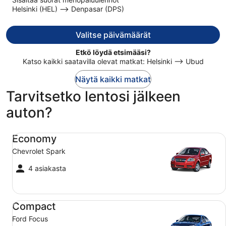
nyt
Helsinki (HEL) –> Denpasar (DPS)
1 691 €
per
henkilö
Valitse päivämäärät
Etkö löydä etsimääsi?
Katso kaikki saatavilla olevat matkat: Helsinki –> Ubud
Näytä kaikki matkat
Tarvitsetko lentosi jälkeen
auton?
Economy Chevrolet Spark
Economy
Chevrolet Spark
4 asiakasta
Compact Ford Focus
Compact
Ford Focus