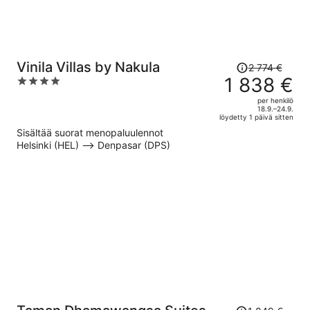
Hinta
Vinila Villas by Nakula
2 774 €
oli
1 838 €
4
2 774 €,
out
per henkilö
hinta
of
18.9.–24.9.
löydetty 1 päivä sitten
on
5
Sisältää suorat menopaluulennot
nyt
Helsinki (HEL) –> Denpasar (DPS)
1 838 €
per
henkilö
Hinta