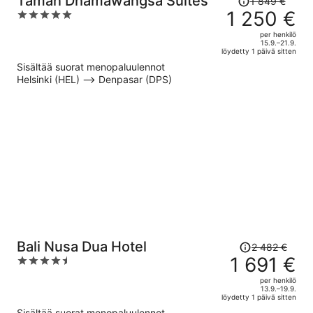
Taman Dhamawangsa Suites
1 849 €
oli
1 250 €
5
1 849 €,
out
per henkilö
hinta
of
15.9.–21.9.
löydetty 1 päivä sitten
on
5
Sisältää suorat menopaluulennot
nyt
Helsinki (HEL) –> Denpasar (DPS)
1 250 €
per
henkilö
Hinta
Bali Nusa Dua Hotel
2 482 €
oli
1 691 €
4.5
2 482 €,
out
per henkilö
hinta
of
13.9.–19.9.
löydetty 1 päivä sitten
on
5
Sisältää suorat menopaluulennot