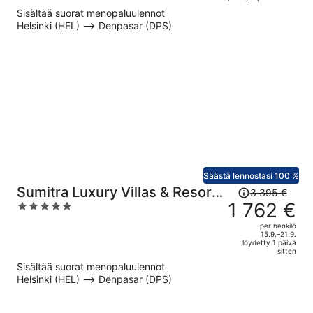
on
5
Sisältää suorat menopaluulennot
nyt
Helsinki (HEL) –> Denpasar (DPS)
1 136 €
per
henkilö
Säästä lennostasi 100 %
Hinta
Sumitra Luxury Villas & Resort
3 395 €
oli
1 762 €
5
by Pramana
3 395 €,
out
per henkilö
hinta
of
15.9.–21.9.
löydetty 1 päivä
on
5
sitten
nyt
Sisältää suorat menopaluulennot
1 762 €
Helsinki (HEL) –> Denpasar (DPS)
per
henkilö