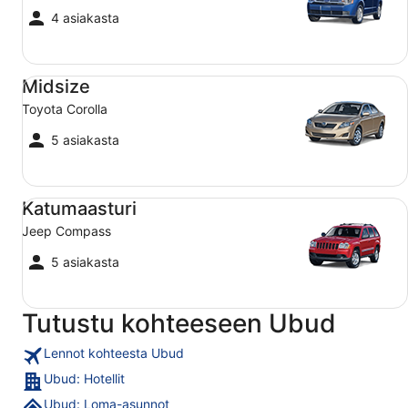
4 asiakasta
Midsize Toyota Corolla
Midsize
Toyota Corolla
5 asiakasta
Katumaasturi Jeep Compass
Katumaasturi
Jeep Compass
5 asiakasta
Tutustu kohteeseen Ubud
Lennot kohteesta Ubud
Ubud: Hotellit
Ubud: Loma-asunnot