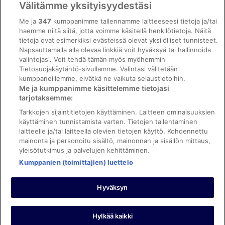
Välitämme yksityisyydestäsi
Saavutettavuus
Me ja
347
kumppanimme tallennamme laitteeseesi tietoja ja/tai
ebookers BONUS+ -ohjelman ehdot
haemme niitä siitä, jotta voimme käsitellä henkilötietoja. Näitä
tietoja ovat esimerkiksi evästeissä olevat yksilölliset tunnisteet.
Oikeudelliset tiedot / ota meihin yhteyttä
Napsauttamalla alla olevaa linkkiä voit hyväksyä tai hallinnoida
valintojasi. Voit tehdä tämän myös myöhemmin
Sisältövaatimukset ja ilmoituksen tekeminen sisällöstä
Tietosuojakäytäntö-sivullamme. Valintasi välitetään
kumppaneillemme, eivätkä ne vaikuta selaustietoihin.
Tuki
Me ja kumppanimme käsittelemme tietojasi
tarjotaksemme:
Ota yhteyttä
Tarkkojen sijaintitietojen käyttäminen. Laitteen ominaisuuksien
Varauksen muuttaminen tai peruuttaminen
käyttäminen tunnistamista varten. Tietojen tallentaminen
laitteelle ja/tai laitteella olevien tietojen käyttö. Kohdennettu
Varaa lento lentoyhtiön hyvityskupongeilla
mainonta ja personoitu sisältö, mainonnan ja sisällön mittaus,
yleisötutkimus ja palvelujen kehittäminen.
Hyvityksen hakeminen ja aikarajat
Kumppanien (toimittajien) luettelo
Hyväksyn
©2026 Expedia, Inc., Expedia Groupin yritys. Kaikki oikeudet
pidätetään. ebookers ja ebookersin logo ovat Expedia, Inc.:n
tavaramerkkejä tai rekisteröityjä tavaramerkkejä.
Hylkää kaikki