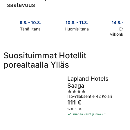
saatavuus
9.8. - 10.8.
10.8. - 11.8.
14.8. - 16
Tänä iltana
Huomisiltana
Ensi
Tarkista
Tarkista
viikonlop
Tarkista
kohteen
kohteen
kohteen
Ylläs
Ylläs
Ylläs
hinnat
hinnat
Suosituimmat Hotellit
hinnat
täksi
huomisillaksi
porealtaalla Ylläs
ensi
illaksi
eli
viikonlopu
eli
10.8.
eli
9.8.
-
Lapland Hotels
14.8.
-
11.8.
Saaga
-
10.8.
4
16.8.
Iso-Ylläksentie 42 Kolari
out
Hinta
111 €
of
on
5
17.8.–18.8.
111 €
sisältää verot ja maksut
per
yö