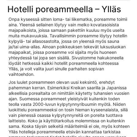
Hotelli poreammeella – Ylläs
Onpa kyseessä sitten loma- tai liikematka, poreamme toimii
aina. Yleensä sellainen löytyy vain melko kovatasoisista
majapaikoista, joissa samaan pakettiin kuuluu myös useita
muita mukavuuksia. Tavallisimmin poreamme löytyy hotellin
kylpylä- tai allasosastolta, jossa on yleensä myös sauna
ja/tai uima-allas. Ainoan poikkeuksen tekevät luksusluokan
majapaikat, joissa poreamme voi sijaita myös huoneen
yhteydessä tai jopa sen sisällä. Sivustomme hakukoneella
löydät hetkessä kaikki hotellit poreammeella kohteessa
Ylläs, ja voit valita juuri sinulle parhaiten sopivan
vaihtoehdon.
Jos luulet poreammeen olevan uusi keksintö, erehdyt
pahemman kerran. Esimerkiksi Kreikan saarilla ja Japanissa
alkeellisia porealtaita on nimittäin käytetty tuhansien vuosien
ajan. Suomessa poreammeet yleistyivät kuitenkin toden
teolla vasta 2000-luvun kylpytynnyribuumin myötä. Niiden
luokittelu poreammeeksi on tosin hieman kyseenalaista, sillä
vain pienessä osassa kylpytynnyreitä on poreita tuottava
laitteisto. Koko ja käyttötarkoitus molemmissa on kuitenkin
sama. Koska täysin selkeitä määritelmiä ei ole, myös kohteen
Ylläs hotelleja poreammeella etsivän kannattaa tarkistaa