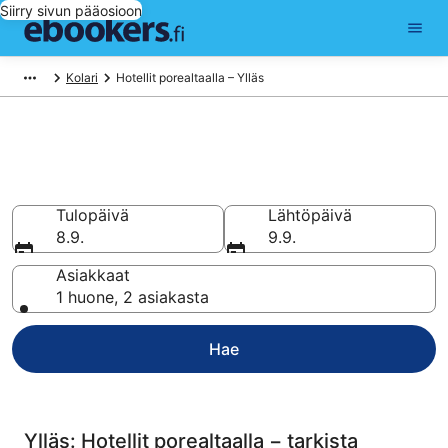
Siirry sivun pääosioon
Kolari
Hotellit porealtaalla – Ylläs
Varaa hotellihuone
poreammeella kohteesta Ylläs
Tulopäivä
Lähtöpäivä
8.9.
9.9.
Asiakkaat
1 huone, 2 asiakasta
Hae
Ylläs: Hotellit porealtaalla − tarkista