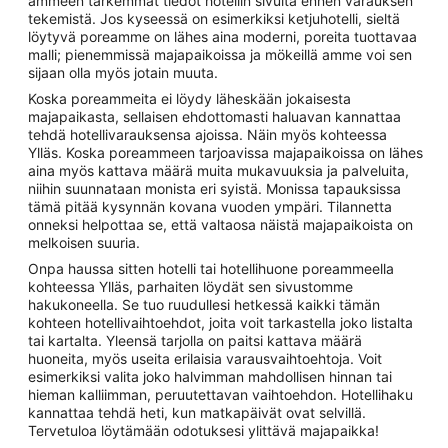
ammeen tarkemmat tiedot hotellin sivulta ennen varauksen
tekemistä. Jos kyseessä on esimerkiksi ketjuhotelli, sieltä
löytyvä poreamme on lähes aina moderni, poreita tuottavaa
malli; pienemmissä majapaikoissa ja mökeillä amme voi sen
sijaan olla myös jotain muuta.
Koska poreammeita ei löydy läheskään jokaisesta
majapaikasta, sellaisen ehdottomasti haluavan kannattaa
tehdä hotellivarauksensa ajoissa. Näin myös kohteessa
Ylläs. Koska poreammeen tarjoavissa majapaikoissa on lähes
aina myös kattava määrä muita mukavuuksia ja palveluita,
niihin suunnataan monista eri syistä. Monissa tapauksissa
tämä pitää kysynnän kovana vuoden ympäri. Tilannetta
onneksi helpottaa se, että valtaosa näistä majapaikoista on
melkoisen suuria.
Onpa haussa sitten hotelli tai hotellihuone poreammeella
kohteessa Ylläs, parhaiten löydät sen sivustomme
hakukoneella. Se tuo ruudullesi hetkessä kaikki tämän
kohteen hotellivaihtoehdot, joita voit tarkastella joko listalta
tai kartalta. Yleensä tarjolla on paitsi kattava määrä
huoneita, myös useita erilaisia varausvaihtoehtoja. Voit
esimerkiksi valita joko halvimman mahdollisen hinnan tai
hieman kalliimman, peruutettavan vaihtoehdon. Hotellihaku
kannattaa tehdä heti, kun matkapäivät ovat selvillä.
Tervetuloa löytämään odotuksesi ylittävä majapaikka!