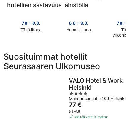
hotellien saatavuus lähistöllä
7.8. - 8.8.
8.8. - 9.8.
7.8. - 9.
Tänä iltana
Huomisiltana
Tänä
Tarkista
Tarkista
viikonlop
Tarkista
hinnat
hinnat
hinnat
lähellä
lähellä
lähellä
kohdetta
kohdetta
Suosituimmat hotellit
kohdetta
Seurasaaren
Seurasaaren
Seurasaaren Ulkomuseo
Seurasaar
Ulkomuseo
Ulkomuseo
Ulkomuse
täksi
huomisillaksi
täksi
illaksi
eli
VALO Hotel & Work
viikonlopu
eli
8.8.
Helsinki
eli
7.8.
-
4
7.8.
-
9.8.
Mannerheimintie 109 Helsinki
out
-
8.8.
Hinta
77 €
of
9.8.
on
5
6.9.–7.9.
77 €
sisältää verot ja maksut
per
yö