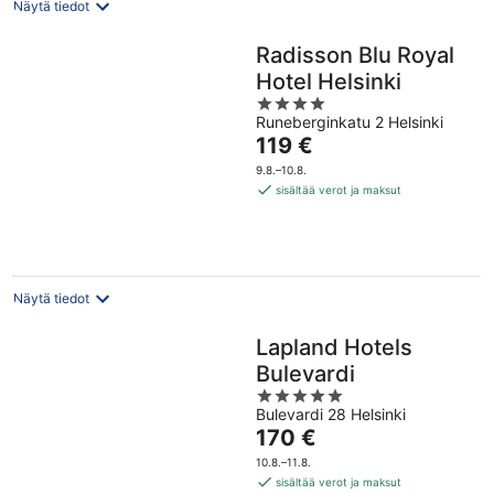
Näytä tiedot
Radisson Blu Royal
Hotel Helsinki
4
Runeberginkatu 2 Helsinki
out
Hinta
119 €
of
on
5
9.8.–10.8.
119 €
sisältää verot ja maksut
per
yö
Näytä tiedot
Lapland Hotels
Bulevardi
5
Bulevardi 28 Helsinki
out
Hinta
170 €
of
on
5
10.8.–11.8.
170 €
sisältää verot ja maksut