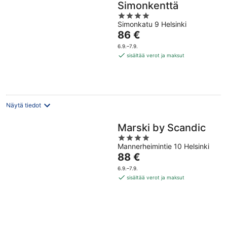
Simonkenttä
4
Simonkatu 9 Helsinki
out
Hinta
86 €
of
on
5
6.9.–7.9.
86 €
sisältää verot ja maksut
per
yö
Näytä tiedot
Marski by Scandic
4
Mannerheimintie 10 Helsinki
out
Hinta
88 €
of
on
5
6.9.–7.9.
88 €
sisältää verot ja maksut
per
yö