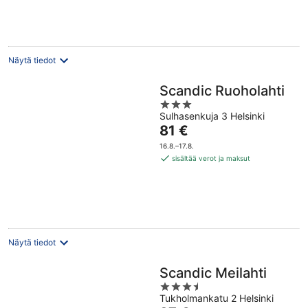
per
yö
Näytä tiedot
Scandic Ruoholahti
3
Sulhasenkuja 3 Helsinki
out
Hinta
81 €
of
on
5
16.8.–17.8.
81 €
sisältää verot ja maksut
per
yö
Näytä tiedot
Scandic Meilahti
3.5
Tukholmankatu 2 Helsinki
out