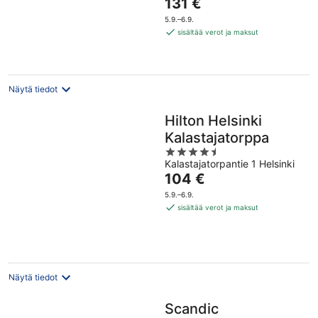
Hinta
131 €
5
on
5.9.–6.9.
131 €
sisältää verot ja maksut
per
yö
Näytä tiedot
Hilton Helsinki
Kalastajatorppa
4.5
Kalastajatorpantie 1 Helsinki
out
Hinta
104 €
of
on
5
5.9.–6.9.
104 €
sisältää verot ja maksut
per
yö
Näytä tiedot
Scandic