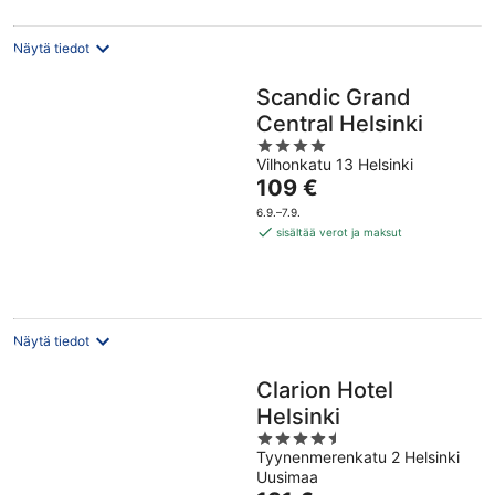
Näytä tiedot
Scandic Grand
Central Helsinki
4
Vilhonkatu 13 Helsinki
out
Hinta
109 €
of
on
5
6.9.–7.9.
109 €
sisältää verot ja maksut
per
yö
Näytä tiedot
Clarion Hotel
Helsinki
4.5
Tyynenmerenkatu 2 Helsinki
out
Uusimaa
of