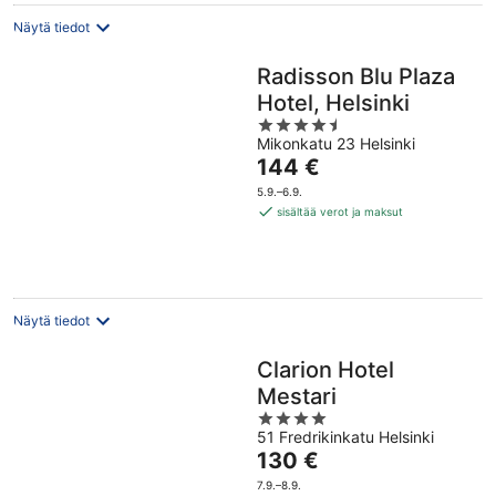
Näytä tiedot
Radisson Blu Plaza
Hotel, Helsinki
4.5
Mikonkatu 23 Helsinki
out
Hinta
144 €
of
on
5
5.9.–6.9.
144 €
sisältää verot ja maksut
per
yö
Näytä tiedot
Clarion Hotel
Mestari
4
51 Fredrikinkatu Helsinki
out
Hinta
130 €
of
on
5
7.9.–8.9.