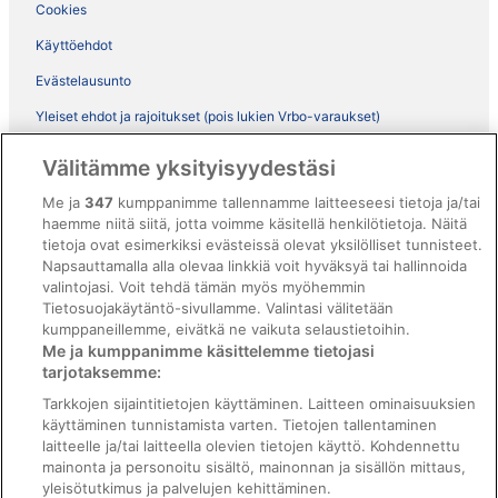
Cookies
Käyttöehdot
Evästelausunto
Yleiset ehdot ja rajoitukset (pois lukien Vrbo-varaukset)
Vrbon sopimusehdot
Välitämme yksityisyydestäsi
Saavutettavuus
Me ja
347
kumppanimme tallennamme laitteeseesi tietoja ja/tai
ebookers BONUS+ -ohjelman ehdot
haemme niitä siitä, jotta voimme käsitellä henkilötietoja. Näitä
tietoja ovat esimerkiksi evästeissä olevat yksilölliset tunnisteet.
Oikeudelliset tiedot / ota meihin yhteyttä
Napsauttamalla alla olevaa linkkiä voit hyväksyä tai hallinnoida
valintojasi. Voit tehdä tämän myös myöhemmin
Sisältövaatimukset ja ilmoituksen tekeminen sisällöstä
Tietosuojakäytäntö-sivullamme. Valintasi välitetään
kumppaneillemme, eivätkä ne vaikuta selaustietoihin.
Tuki
Me ja kumppanimme käsittelemme tietojasi
tarjotaksemme:
Ota yhteyttä
Tarkkojen sijaintitietojen käyttäminen. Laitteen ominaisuuksien
Varauksen muuttaminen tai peruuttaminen
käyttäminen tunnistamista varten. Tietojen tallentaminen
laitteelle ja/tai laitteella olevien tietojen käyttö. Kohdennettu
Varaa lento lentoyhtiön hyvityskupongeilla
mainonta ja personoitu sisältö, mainonnan ja sisällön mittaus,
yleisötutkimus ja palvelujen kehittäminen.
Hyvityksen hakeminen ja aikarajat