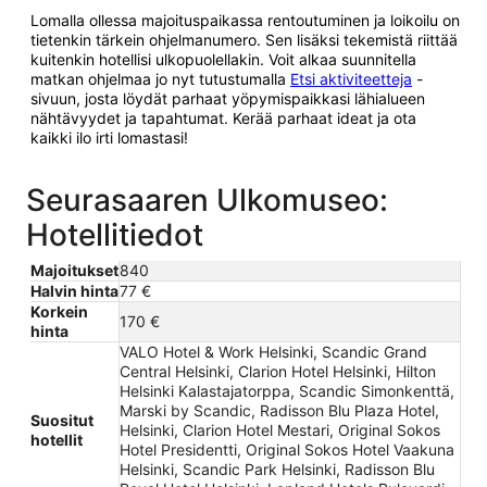
Lomalla ollessa majoituspaikassa rentoutuminen ja loikoilu on
tietenkin tärkein ohjelmanumero. Sen lisäksi tekemistä riittää
kuitenkin hotellisi ulkopuolellakin. Voit alkaa suunnitella
matkan ohjelmaa jo nyt tutustumalla
Etsi aktiviteetteja
-
sivuun, josta löydät parhaat yöpymispaikkasi lähialueen
nähtävyydet ja tapahtumat. Kerää parhaat ideat ja ota
kaikki ilo irti lomastasi!
Seurasaaren Ulkomuseo:
Hotellitiedot
Majoitukset
840
Halvin hinta
77 €
Korkein
170 €
hinta
VALO Hotel & Work Helsinki, Scandic Grand
Central Helsinki, Clarion Hotel Helsinki, Hilton
Helsinki Kalastajatorppa, Scandic Simonkenttä,
Marski by Scandic, Radisson Blu Plaza Hotel,
Suositut
Helsinki, Clarion Hotel Mestari, Original Sokos
hotellit
Hotel Presidentti, Original Sokos Hotel Vaakuna
Helsinki, Scandic Park Helsinki, Radisson Blu