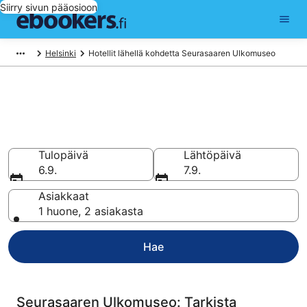
Siirry sivun pääosioon
Helsinki
Hotellit lähellä kohdetta Seurasaaren Ulkomuseo
Hotellit lähellä kohdetta
Seurasaaren Ulkomuseo
Vertaa ja varaa hotellisi 840 hotellin valikoimasta
Tulopäivä
Lähtöpäivä
6.9.
7.9.
Asiakkaat
1 huone, 2 asiakasta
Hae
Seurasaaren Ulkomuseo: Tarkista