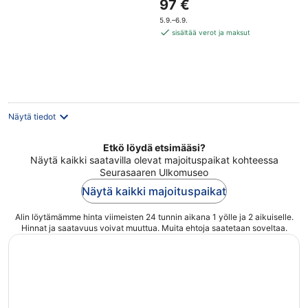
Hinta
97 €
of
on
5
5.9.–6.9.
97 €
sisältää verot ja maksut
per
yö
Näytä tiedot
Etkö löydä etsimääsi?
Näytä kaikki saatavilla olevat majoituspaikat kohteessa
Seurasaaren Ulkomuseo
Näytä kaikki majoituspaikat
Alin löytämämme hinta viimeisten 24 tunnin aikana 1 yölle ja 2 aikuiselle.
Hinnat ja saatavuus voivat muuttua. Muita ehtoja saatetaan soveltaa.