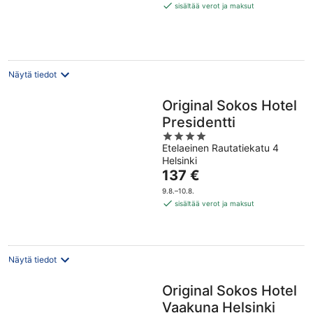
130 €
sisältää verot ja maksut
per
yö
Näytä tiedot
Original Sokos Hotel
Presidentti
4
Etelaeinen Rautatiekatu 4
out
Helsinki
of
Hinta
137 €
5
on
9.8.–10.8.
137 €
sisältää verot ja maksut
per
yö
Näytä tiedot
Original Sokos Hotel
Vaakuna Helsinki