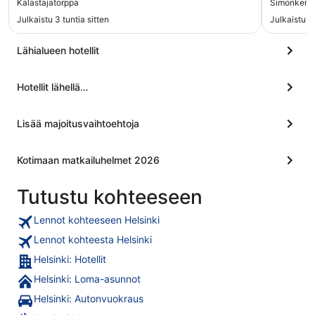
Kalastajatorppa
Simonkent
huoneissa, ainakin 8:ssa kerroksessa. Ravintolat
Moni tuote
Julkaistu 3 tuntia sitten
Julkaistu 3
erinomaisia. Hotelli on erityisen kiva näin kesällä,
Henkilöku
meri ja luonto ympärillä ja keskustaan hyvä
vaatimato
ratikkayhteys sekä ilmainen parkki. Tullut käytyä
Viihtyisä h
Lähialueen hotellit
Torpalla vuodesta 1980 :-) ja välillä on Torppa
Laukkusäi
vähän notkahtunutkin mutta aina se on siitä
kiva tera
Hotellit lähellä…
noussut."
vaatimatt
shoppailu
Lisää majoitusvaihtoehtoja
Kotimaan matkailuhelmet 2026
Tutustu kohteeseen
Lennot kohteeseen Helsinki
Lennot kohteesta Helsinki
Helsinki: Hotellit
Helsinki: Loma-asunnot
Helsinki: Autonvuokraus