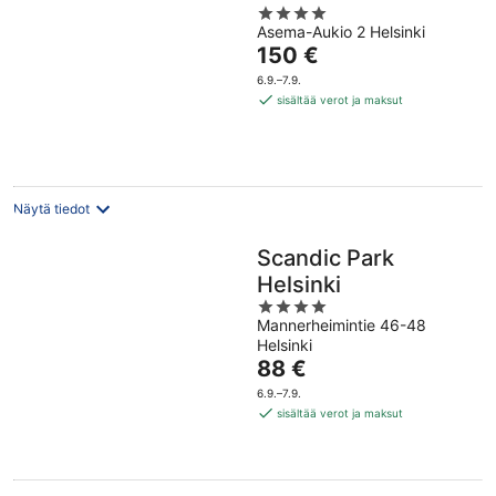
4
Asema-Aukio 2 Helsinki
out
Hinta
150 €
of
on
5
6.9.–7.9.
150 €
sisältää verot ja maksut
per
yö
Näytä tiedot
Scandic Park
Helsinki
4
Mannerheimintie 46-48
out
Helsinki
of
Hinta
88 €
5
on
6.9.–7.9.
88 €
sisältää verot ja maksut
per
yö