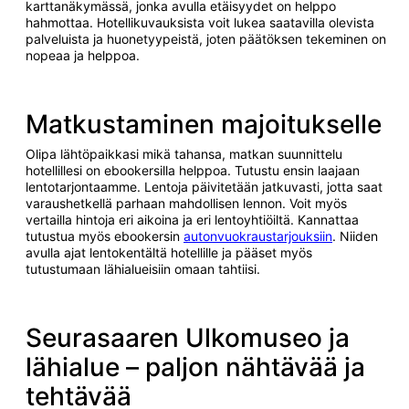
karttanäkymässä, jonka avulla etäisyydet on helppo
hahmottaa. Hotellikuvauksista voit lukea saatavilla olevista
palveluista ja huonetyypeistä, joten päätöksen tekeminen on
nopeaa ja helppoa.
Matkustaminen majoitukselle
Olipa lähtöpaikkasi mikä tahansa, matkan suunnittelu
hotellillesi on ebookersilla helppoa. Tutustu ensin laajaan
lentotarjontaamme. Lentoja päivitetään jatkuvasti, jotta saat
varaushetkellä parhaan mahdollisen lennon. Voit myös
vertailla hintoja eri aikoina ja eri lentoyhtiöiltä. Kannattaa
tutustua myös ebookersin
autonvuokraustarjouksiin
. Niiden
avulla ajat lentokentältä hotellille ja pääset myös
tutustumaan lähialueisiin omaan tahtiisi.
Seurasaaren Ulkomuseo ja
lähialue – paljon nähtävää ja
tehtävää