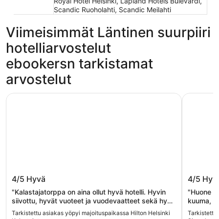
Royal Hotel Helsinki, Lapland Hotels Bulevardi,
Scandic Ruoholahti, Scandic Meilahti
Viimeisimmät Läntinen suurpiiri
hotelliarvostelut
ebookersn tarkistamat
arvostelut
Hilton Helsinki Kalastajatorppa
Scandic S
Hilton Helsinki Kalastajatorppa
Scandic
4/5
Hyvä
4/5
Hyv
"Kalastajatorppa on aina ollut hyvä hotelli. Hyvin
"Huone ki
siivottu, hyvät vuoteet ja vuodevaatteet sekä hyvä
kuuma, on
aamiainen, jonka raaka-aineet ovat ensiluokkaisia.
reunalta 
Tarkistettu asiakas yöpyi majoituspaikassa Hilton Helsinki
Tarkistettu
Vähän olisi up-grade-tarvetta ns. uudemman osan
suoraan 