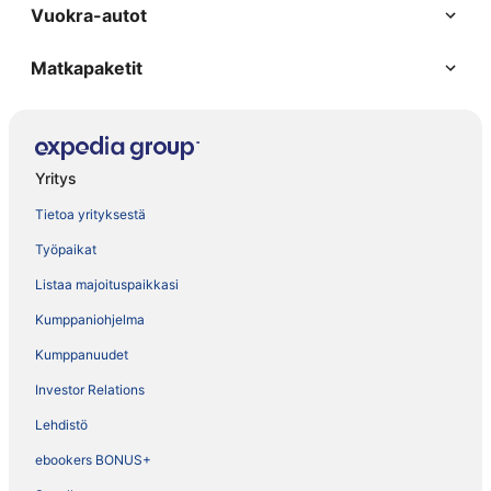
Vuokra-autot
Matkapaketit
Yritys
Tietoa yrityksestä
Työpaikat
Listaa majoituspaikkasi
Kumppaniohjelma
Kumppanuudet
Investor Relations
Lehdistö
ebookers BONUS+