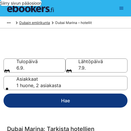
Siirry sivun pääosioon
Dubain emiirikunta
Dubai Marina – hotellit
Halvat hotellit Dubai Marina
Vertaa ja varaa hotellisi 3 734 hotellin valikoimasta
Tulopäivä
Lähtöpäivä
6.9.
7.9.
Asiakkaat
1 huone, 2 asiakasta
Hae
Dubai Marina: Tarkista hotellien