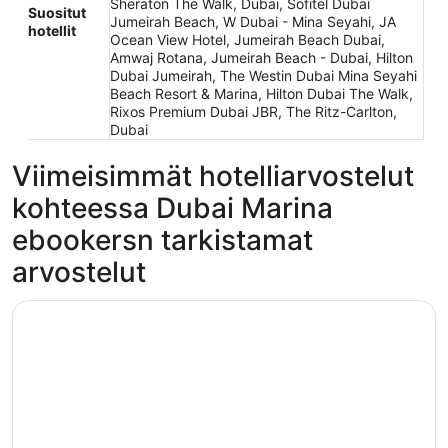
Sheraton The Walk, Dubai, Sofitel Dubai
Suositut
Jumeirah Beach, W Dubai - Mina Seyahi, JA
hotellit
Ocean View Hotel, Jumeirah Beach Dubai,
Amwaj Rotana, Jumeirah Beach - Dubai, Hilton
Dubai Jumeirah, The Westin Dubai Mina Seyahi
Beach Resort & Marina, Hilton Dubai The Walk,
Rixos Premium Dubai JBR, The Ritz-Carlton,
Dubai
Viimeisimmät hotelliarvostelut
kohteessa Dubai Marina
ebookersn tarkistamat
arvostelut
Sheraton The Walk, Dubai