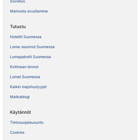
Sovellus
Mainosta sivuillamme
Tutustu
Hotellit Suomessa
Loma-asunnot Suomessa
Lomapaketit Suomessa
Kotimaan lennot
Lomat Suomessa
Kaikki majoitustyypit
Matkablogi
Käytännöt
Tietosuojalausunto
Cookies