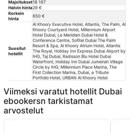
Majoitukset
18 167
Halvin hinta
29 €
Korkein
650 €
hinta
Al Khoory Executive Hotel, Atlantis, The Palm, Al
Khoory Courtyard Hotel, Millennium Airport
Hotel Dubai, Le Meridien Dubai Hotel &
Conference Centre, Sofitel Dubai The Palm
Resort & Spa, Al Khoory Atrium Hotel, Atlantis
Suositut
The Royal, Holiday Inn Express Dubai Airport by
hotellit
IHG, Taj Dubai, Radisson Blu Hotel Dubai
Waterfront, Holiday Inn Dubai Jumeirah Village
Circle by IHG, Millennium Place Marina, The
First Collection Marina, Dubai, a Tribute
Portfolio Hotel, URBAN Al Khoory Hotel
Viimeksi varatut hotellit Dubai
ebookersn tarkistamat
arvostelut
Atlantis, The Palm
Le Meridi