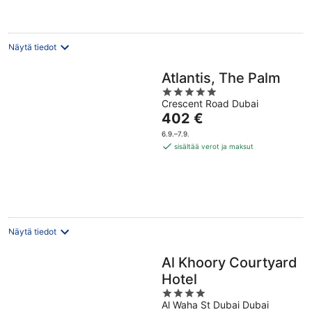
yö
Näytä tiedot
Atlantis, The Palm
5
Crescent Road Dubai
out
Hinta
402 €
of
on
5
6.9.–7.9.
402 €
sisältää verot ja maksut
per
yö
Näytä tiedot
Al Khoory Courtyard
Hotel
4
Al Waha St Dubai Dubai
out