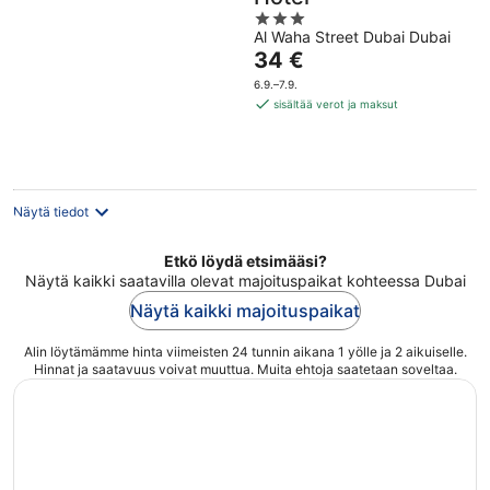
3
Al Waha Street Dubai Dubai
out
Hinta
34 €
of
on
5
6.9.–7.9.
34 €
sisältää verot ja maksut
per
yö
Näytä tiedot
Etkö löydä etsimääsi?
Näytä kaikki saatavilla olevat majoituspaikat kohteessa Dubai
Näytä kaikki majoituspaikat
Alin löytämämme hinta viimeisten 24 tunnin aikana 1 yölle ja 2 aikuiselle.
Hinnat ja saatavuus voivat muuttua. Muita ehtoja saatetaan soveltaa.