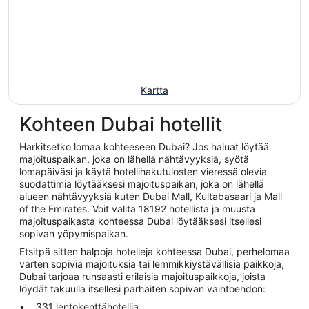
Kartta
Kohteen Dubai hotellit
Harkitsetko lomaa kohteeseen Dubai? Jos haluat löytää
majoituspaikan, joka on lähellä nähtävyyksiä, syötä
lomapäiväsi ja käytä hotellihakutulosten vieressä olevia
suodattimia löytääksesi majoituspaikan, joka on lähellä
alueen nähtävyyksiä kuten Dubai Mall, Kultabasaari ja Mall
of the Emirates. Voit valita 18192 hotellista ja muusta
majoituspaikasta kohteessa Dubai löytääksesi itsellesi
sopivan yöpymispaikan.
Etsitpä sitten halpoja hotelleja kohteessa Dubai, perhelomaa
varten sopivia majoituksia tai lemmikkiystävällisiä paikkoja,
Dubai tarjoaa runsaasti erilaisia majoituspaikkoja, joista
löydät takuulla itsellesi parhaiten sopivan vaihtoehdon:
331 lentokenttähotellia