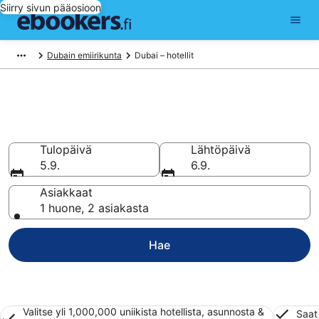
Siirry sivun pääosioon
Dubain emiirikunta
Dubai – hotellit
Hotellit Dubai
Vertaa 18 167 halpaa hotellia ja majoitusta alkaen 29 €
Tulopäivä
Lähtöpäivä
5.9.
6.9.
Asiakkaat
1 huone, 2 asiakasta
Hae
Valitse yli 1,000,000 uniikista hotellista, asunnosta &
Saat