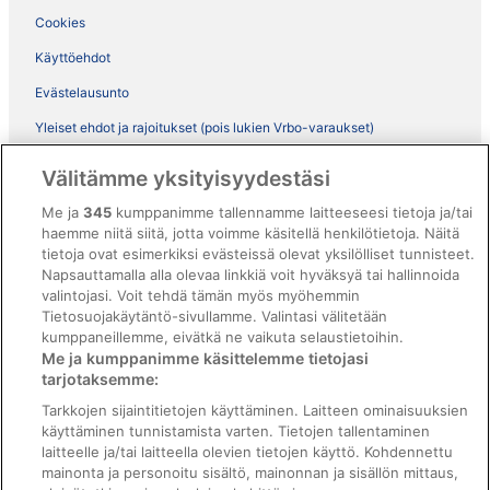
Cookies
Käyttöehdot
Evästelausunto
Yleiset ehdot ja rajoitukset (pois lukien Vrbo-varaukset)
Vrbon sopimusehdot
Välitämme yksityisyydestäsi
Saavutettavuus
Me ja
345
kumppanimme tallennamme laitteeseesi tietoja ja/tai
ebookers BONUS+ -ohjelman ehdot
haemme niitä siitä, jotta voimme käsitellä henkilötietoja. Näitä
tietoja ovat esimerkiksi evästeissä olevat yksilölliset tunnisteet.
Oikeudelliset tiedot / ota meihin yhteyttä
Napsauttamalla alla olevaa linkkiä voit hyväksyä tai hallinnoida
valintojasi. Voit tehdä tämän myös myöhemmin
Sisältövaatimukset ja ilmoituksen tekeminen sisällöstä
Tietosuojakäytäntö-sivullamme. Valintasi välitetään
kumppaneillemme, eivätkä ne vaikuta selaustietoihin.
Tuki
Me ja kumppanimme käsittelemme tietojasi
tarjotaksemme:
Ota yhteyttä
Tarkkojen sijaintitietojen käyttäminen. Laitteen ominaisuuksien
Varauksen muuttaminen tai peruuttaminen
käyttäminen tunnistamista varten. Tietojen tallentaminen
laitteelle ja/tai laitteella olevien tietojen käyttö. Kohdennettu
Varaa lento lentoyhtiön hyvityskupongeilla
mainonta ja personoitu sisältö, mainonnan ja sisällön mittaus,