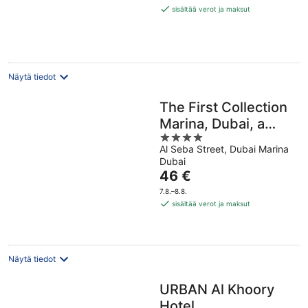
45 €
sisältää verot ja maksut
per
yö
Näytä tiedot
The First Collection
Marina, Dubai, a
4
Tribute Portfolio
Al Seba Street, Dubai Marina
out
Hotel
Dubai
of
Hinta
46 €
5
on
7.8.–8.8.
46 €
sisältää verot ja maksut
per
yö
Näytä tiedot
URBAN Al Khoory
Hotel