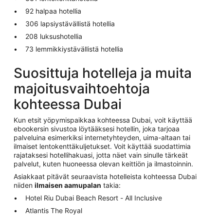
92 halpaa hotellia
306 lapsiystävällistä hotellia
208 luksushotellia
73 lemmikkiystävällistä hotellia
Suosittuja hotelleja ja muita
majoitusvaihtoehtoja
kohteessa Dubai
Kun etsit yöpymispaikkaa kohteessa Dubai, voit käyttää
ebookersin sivustoa löytääksesi hotellin, joka tarjoaa
palveluina esimerkiksi internetyhteyden, uima-altaan tai
ilmaiset lentokenttäkuljetukset. Voit käyttää suodattimia
rajataksesi hotellihakuasi, jotta näet vain sinulle tärkeät
palvelut, kuten huoneessa olevan keittiön ja ilmastoinnin.
Asiakkaat pitävät seuraavista hotelleista kohteessa Dubai
niiden
ilmaisen aamupalan
takia:
Hotel Riu Dubai Beach Resort - All Inclusive
Atlantis The Royal