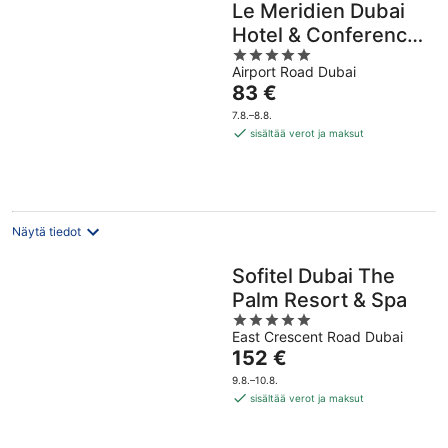
Le Meridien Dubai
Hotel & Conference
5
Centre
Airport Road Dubai
out
Hinta
83 €
of
on
5
7.8.–8.8.
83 €
sisältää verot ja maksut
per
yö
Näytä tiedot
Sofitel Dubai The
Palm Resort & Spa
5
East Crescent Road Dubai
out
Hinta
152 €
of
on
5
9.8.–10.8.
152 €
sisältää verot ja maksut
per
yö