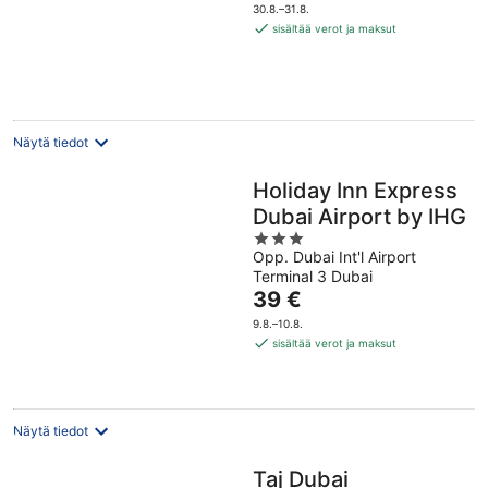
on
30.8.–31.8.
650 €
sisältää verot ja maksut
per
yö
Näytä tiedot
Holiday Inn Express
Dubai Airport by IHG
3
Opp. Dubai Int'l Airport
out
Terminal 3 Dubai
of
Hinta
39 €
5
on
9.8.–10.8.
39 €
sisältää verot ja maksut
per
yö
Näytä tiedot
Taj Dubai