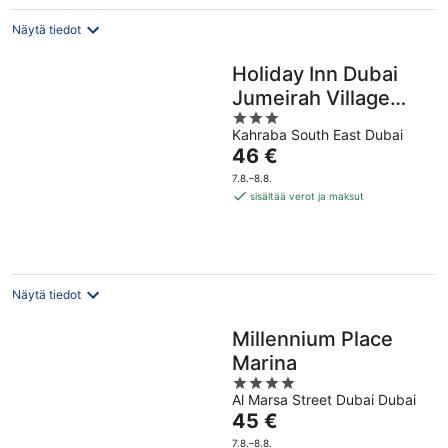
Näytä tiedot
Holiday Inn Dubai
Jumeirah Village
3
Circle by IHG
Kahraba South East Dubai
out
Hinta
46 €
of
on
5
7.8.–8.8.
46 €
sisältää verot ja maksut
per
yö
Näytä tiedot
Millennium Place
Marina
4
Al Marsa Street Dubai Dubai
out
Hinta
45 €
of
on
5
7.8.–8.8.