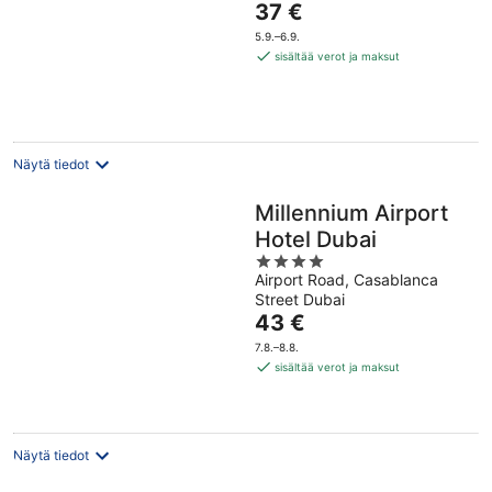
Hinta
37 €
of
on
5
5.9.–6.9.
37 €
sisältää verot ja maksut
per
yö
Näytä tiedot
Millennium Airport
Hotel Dubai
4
Airport Road, Casablanca
out
Street Dubai
of
Hinta
43 €
5
on
7.8.–8.8.
43 €
sisältää verot ja maksut
per
yö
Näytä tiedot