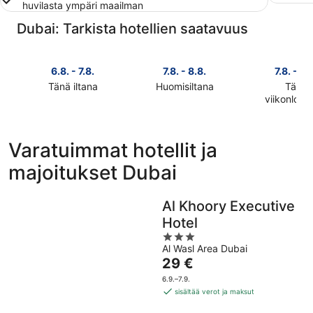
huvilasta ympäri maailman
Dubai: Tarkista hotellien saatavuus
6.8. - 7.8.
7.8. - 8.8.
7.8. - 9.
Tänä iltana
Huomisiltana
Tänä
Tarkista
Tarkista
viikonlop
Tarkista
kohteen
kohteen
kohteen
Dubai
Dubai
Dubai
hinnat
hinnat
Varatuimmat hotellit ja
hinnat
täksi
huomisillaksi
majoitukset Dubai
täksi
illaksi
eli
viikonlopu
eli
7.8.
eli
6.8.
-
Al Khoory Executive
7.8.
-
8.8.
Hotel
-
7.8.
3
9.8.
Al Wasl Area Dubai
out
Hinta
29 €
of
on
5
6.9.–7.9.
29 €
sisältää verot ja maksut
per