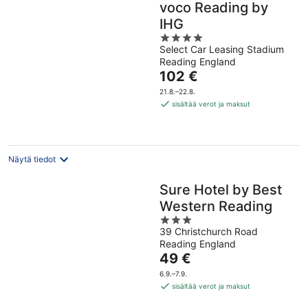
voco Reading by
IHG
4
Select Car Leasing Stadium
out
Reading England
of
Hinta
102 €
5
on
21.8.–22.8.
102 €
sisältää verot ja maksut
per
yö
Näytä tiedot
Sure Hotel by Best
Western Reading
3
39 Christchurch Road
out
Reading England
of
Hinta
49 €
5
on
6.9.–7.9.
49 €
sisältää verot ja maksut
per