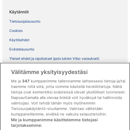
Käytännöt
Tietosuojalausunto
Cookies
Käyttöehdot
Evästelausunto
Yleiset ehdot ja rajoitukset (pois lukien Vrbo-varaukset)
Vrbon sopimusehdot
Välitämme yksityisyydestäsi
Saavutettavuus
Me ja
347
kumppanimme tallennamme laitteeseesi tietoja ja/tai
haemme niitä siitä, jotta voimme käsitellä henkilötietoja. Näitä
ebookers BONUS+ -ohjelman ehdot
tietoja ovat esimerkiksi evästeissä olevat yksilölliset tunnisteet.
Oikeudelliset tiedot / ota meihin yhteyttä
Napsauttamalla alla olevaa linkkiä voit hyväksyä tai hallinnoida
valintojasi. Voit tehdä tämän myös myöhemmin
Sisältövaatimukset ja ilmoituksen tekeminen sisällöstä
Tietosuojakäytäntö-sivullamme. Valintasi välitetään
kumppaneillemme, eivätkä ne vaikuta selaustietoihin.
Tuki
Me ja kumppanimme käsittelemme tietojasi
tarjotaksemme:
Ota yhteyttä