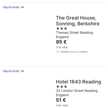
Näytä tiedot
The Great House,
Sonning, Berkshire
3
Thames Street Reading
out
England
of
Hinta
95 €
5
on
17.8.–18.8.
95 €
sisältää verot ja maksut
per
yö
Näytä tiedot
Hotel 1843 Reading
3
33 London Street Reading
out
England
of
Hinta
51 €
5
on
13.8.–14.8.