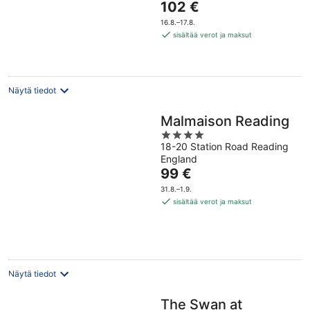
Hinta
102 €
5
on
16.8.–17.8.
102 €
sisältää verot ja maksut
per
yö
Näytä tiedot
Malmaison Reading
4
18-20 Station Road Reading
out
England
of
Hinta
99 €
5
on
31.8.–1.9.
99 €
sisältää verot ja maksut
per
yö
Näytä tiedot
The Swan at