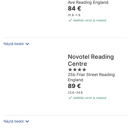
Ave Reading England
of
Hinta
84 €
5
on
31.8.–1.9.
84 €
sisältää verot ja maksut
per
yö
Näytä tiedot
Novotel Reading
Centre
4
25b Friar Street Reading
out
England
of
Hinta
89 €
5
on
23.8.–24.8.
89 €
sisältää verot ja maksut
per
yö
Näytä tiedot