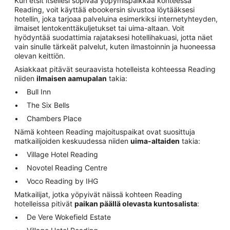
Kun etsit itsellesi sopivaa yöpymispaikkaa kohteessa
Reading, voit käyttää ebookersin sivustoa löytääksesi
hotellin, joka tarjoaa palveluina esimerkiksi internetyhteyden,
ilmaiset lentokenttäkuljetukset tai uima-altaan. Voit
hyödyntää suodattimia rajataksesi hotellihakuasi, jotta näet
vain sinulle tärkeät palvelut, kuten ilmastoinnin ja huoneessa
olevan keittiön.
Asiakkaat pitävät seuraavista hotelleista kohteessa Reading
niiden
ilmaisen aamupalan
takia:
Bull Inn
The Six Bells
Chambers Place
Nämä kohteen Reading majoituspaikat ovat suosittuja
matkailijoiden keskuudessa niiden
uima-altaiden
takia:
Village Hotel Reading
Novotel Reading Centre
Voco Reading by IHG
Matkailijat, jotka yöpyivät näissä kohteen Reading
hotelleissa pitivät
paikan päällä olevasta kuntosalista
:
De Vere Wokefield Estate