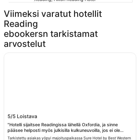
Viimeksi varatut hotellit
Reading
ebookersn tarkistamat
arvostelut
Sure Hotel by Best Western Reading
Sure Hotel by Best Western Reading
5/5
Loistava
"Hotelli sijaitsee Readingissa lähellä Oxfordia, ja sinne
pääsee helposti myös julkisilla kulkuneuvoilla, jos ei ole
autolla liikkeellä. Itse rakennus on kiehtovan muotoinen, joka
Tarkistettu asiakas yöpyi majoituspaikassa Sure Hotel by Best Western