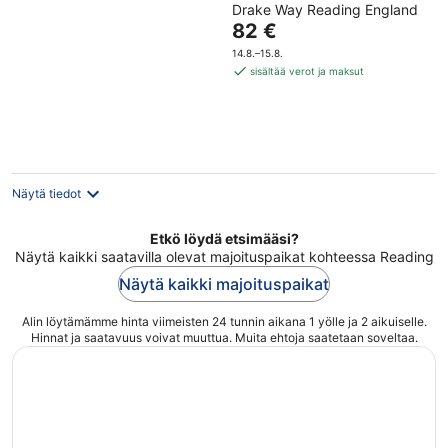
Drake Way Reading England
out
Hinta
82 €
of
on
5
14.8.–15.8.
82 €
sisältää verot ja maksut
per
yö
Näytä tiedot
Etkö löydä etsimääsi?
Näytä kaikki saatavilla olevat majoituspaikat kohteessa Reading
Näytä kaikki majoituspaikat
Alin löytämämme hinta viimeisten 24 tunnin aikana 1 yölle ja 2 aikuiselle.
Hinnat ja saatavuus voivat muuttua. Muita ehtoja saatetaan soveltaa.