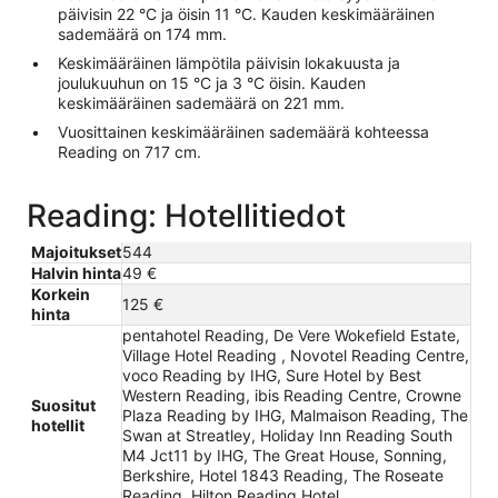
päivisin 22 °C ja öisin 11 °C. Kauden keskimääräinen
sademäärä on 174 mm.
Keskimääräinen lämpötila päivisin lokakuusta ja
joulukuuhun on 15 °C ja 3 °C öisin. Kauden
keskimääräinen sademäärä on 221 mm.
Vuosittainen keskimääräinen sademäärä kohteessa
Reading on 717 cm.
Reading: Hotellitiedot
Majoitukset
544
Halvin hinta
49 €
Korkein
125 €
hinta
pentahotel Reading, De Vere Wokefield Estate,
Village Hotel Reading , Novotel Reading Centre,
voco Reading by IHG, Sure Hotel by Best
Western Reading, ibis Reading Centre, Crowne
Suositut
Plaza Reading by IHG, Malmaison Reading, The
hotellit
Swan at Streatley, Holiday Inn Reading South
M4 Jct11 by IHG, The Great House, Sonning,
Berkshire, Hotel 1843 Reading, The Roseate
Reading, Hilton Reading Hotel