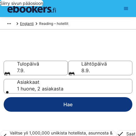
Siirry sivun pääosioon
Englanti
Reading – hotellit
Hotellit Reading
Vertaa 544 halpaa hotellia ja majoitusta alkaen 49 €
Tulopäivä
Lähtöpäivä
7.9.
8.9.
Asiakkaat
1 huone, 2 asiakasta
Hae
Valitse yli 1,000,000 uniikista hotellista, asunnosta &
Saat