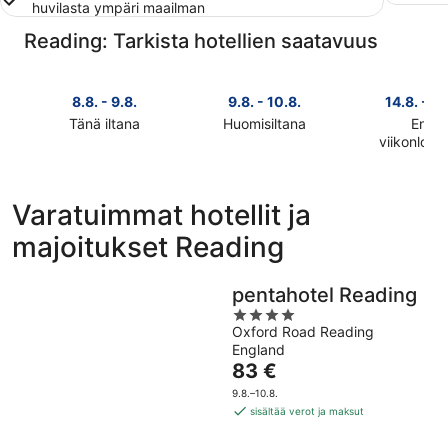
huvilasta ympäri maailman
Reading: Tarkista hotellien saatavuus
8.8. - 9.8.
9.8. - 10.8.
14.8. - 16
Tänä iltana
Huomisiltana
Ensi
Tarkista
Tarkista
viikonlop
Tarkista
kohteen
kohteen
kohteen
Reading
Reading
Reading
hinnat
hinnat
Varatuimmat hotellit ja
hinnat
täksi
huomisillaksi
majoitukset Reading
ensi
illaksi
eli
viikonlopu
eli
9.8.
eli
8.8.
-
pentahotel Reading
14.8.
-
10.8.
4
-
9.8.
Oxford Road Reading
out
16.8.
England
of
Hinta
83 €
5
on
9.8.–10.8.
83 €
sisältää verot ja maksut
per