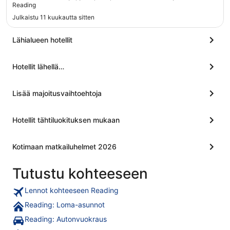
tekee siitä erilaisen moniin "laatikkohotelleihin" verrattuna.
Reading
Alueella kauniita, vanhoja rakennuksia. Hotelli suositteli
Julkaistu 11 kuukautta sitten
lähistöllä olevaa isoa pubia, josta sai kunnollisen päivällisen.
"
Lähialueen hotellit
Hotellit lähellä…
Lisää majoitusvaihtoehtoja
Hotellit tähtiluokituksen mukaan
Kotimaan matkailuhelmet 2026
Tutustu kohteeseen
Lennot kohteeseen Reading
Reading: Loma-asunnot
Reading: Autonvuokraus