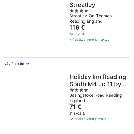
Streatley
4
Streatley-On-Thames
out
Reading England
of
Hinta
116 €
5
on
19.8.–20.8.
116 €
sisältää verot ja maksut
per
yö
Näytä tiedot
Holiday Inn Reading
South M4 Jct11 by
4
IHG
Basingstoke Road Reading
out
England
of
Hinta
71 €
5
on
21.8.–22.8.
71 €
sisältää verot ja maksut
per
yö