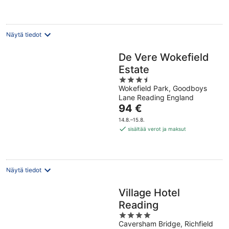
yö
Näytä tiedot
De Vere Wokefield
Estate
3.5
Wokefield Park, Goodboys
out
Lane Reading England
of
Hinta
94 €
5
on
14.8.–15.8.
94 €
sisältää verot ja maksut
per
yö
Näytä tiedot
Village Hotel
Reading
4
Caversham Bridge, Richfield
out