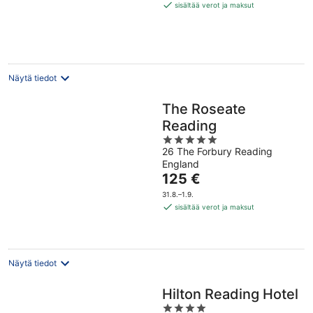
51 €
sisältää verot ja maksut
per
yö
Näytä tiedot
The Roseate
Reading
5
26 The Forbury Reading
out
England
of
Hinta
125 €
5
on
31.8.–1.9.
125 €
sisältää verot ja maksut
per
yö
Näytä tiedot
Hilton Reading Hotel
4