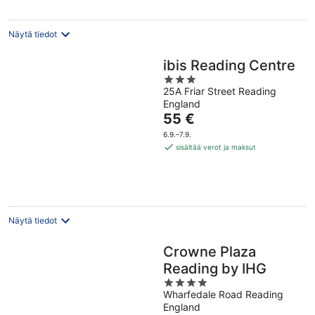
yö
Näytä tiedot
ibis Reading Centre
3
25A Friar Street Reading
out
England
of
Hinta
55 €
5
on
6.9.–7.9.
55 €
sisältää verot ja maksut
per
yö
Näytä tiedot
Crowne Plaza
Reading by IHG
4
Wharfedale Road Reading
out
England
of