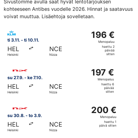
Sivustomme avulla saat hyvät lentotarjouksen
kohteeseen Antibes vuodelle 2026. Hinnat ja saatavuus
voivat muuttua. Lisäehtoja sovelletaan.
Valitse lentoyhtiön KLM lento, lähtö ti 3.11. kohteesta Hels
196 €
196 €
Menopaluu,
ti 3.11. - ti 10.11.
Menopaluu
haettu
haettu 2
HEL
NCE
2
päivää
sitten
Helsinki
Nizza
päivää
sitten
Valitse lentoyhtiön Norwegian Air Sweden lento, lähtö su 2
197 €
197 €
Menopaluu,
su 27.9. - ke 7.10.
Menopaluu
haettu
haettu 6
HEL
NCE
6
päivää
sitten
Helsinki
Nizza
päivää
sitten
Valitse lentoyhtiön Norwegian Air Sweden lento, lähtö su 3
200 €
200 €
Menopaluu,
su 30.8. - to 3.9.
Menopaluu
haettu
haettu 1
HEL
NCE
1
päivä sitten
Helsinki
Nizza
päivä