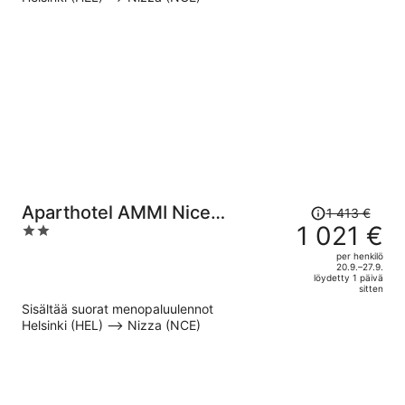
per
henkilö
Hinta
Aparthotel AMMI Nice
1 413 €
oli
1 021 €
2
Massena
1 413 €,
out
per henkilö
hinta
of
20.9.–27.9.
löydetty 1 päivä
on
5
sitten
nyt
Sisältää suorat menopaluulennot
1 021 €
Helsinki (HEL) –> Nizza (NCE)
per
henkilö