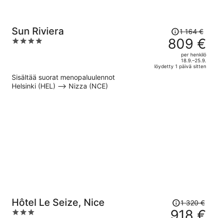
Hinta
Sun Riviera
1 164 €
oli
809 €
4
1 164 €,
out
per henkilö
hinta
of
18.9.–25.9.
löydetty 1 päivä sitten
on
5
Sisältää suorat menopaluulennot
nyt
Helsinki (HEL) –> Nizza (NCE)
809 €
per
henkilö
Hinta
Hôtel Le Seize, Nice
1 320 €
oli
918 €
3