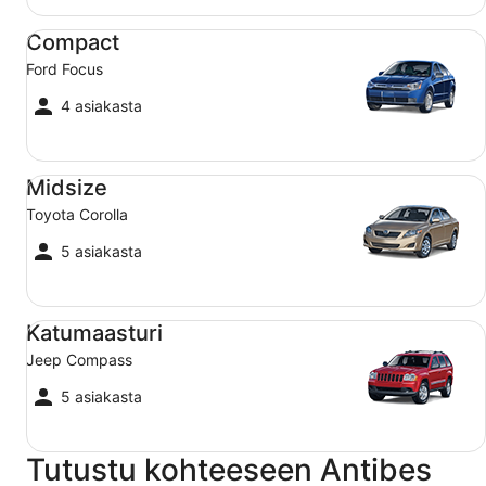
Compact Ford Focus
Compact
Ford Focus
4 asiakasta
Midsize Toyota Corolla
Midsize
Toyota Corolla
5 asiakasta
Katumaasturi Jeep Compass
Katumaasturi
Jeep Compass
5 asiakasta
Tutustu kohteeseen Antibes