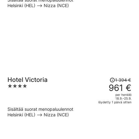
912 €
Helsinki (HEL) –> Nizza (NCE)
per
henkilö
Hinta
Hotel Victoria
1 394 €
oli
961 €
4
1 394 €,
out
per henkilö
hinta
of
18.9.–25.9.
löydetty 1 päivä sitten
on
5
Sisältää suorat menopaluulennot
nyt
Helsinki (HEL) –> Nizza (NCE)
961 €
per
henkilö