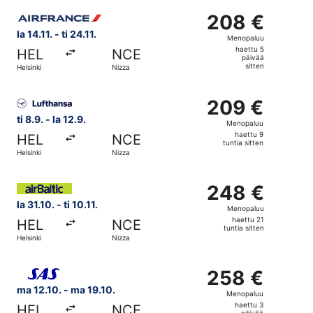
sitten
Valitse lentoyhtiön Air France lento, lähtö la 14.11. kohtee
208 €
208 €
Menopaluu,
la 14.11. - ti 24.11.
Menopaluu
haettu
haettu 5
HEL
NCE
5
päivää
sitten
Helsinki
Nizza
päivää
sitten
Valitse lentoyhtiön Lufthansa lento, lähtö ti 8.9. kohteest
209 €
209 €
Menopaluu,
ti 8.9. - la 12.9.
Menopaluu
haettu
haettu 9
HEL
NCE
9
tuntia sitten
Helsinki
Nizza
tuntia
sitten
Valitse lentoyhtiön Air Baltic lento, lähtö la 31.10. kohtee
248 €
248 €
Menopaluu,
la 31.10. - ti 10.11.
Menopaluu
haettu
haettu 21
HEL
NCE
21
tuntia sitten
Helsinki
Nizza
tuntia
sitten
Valitse lentoyhtiön Scandinavian Airlines lento, lähtö ma 
258 €
258 €
Menopaluu,
ma 12.10. - ma 19.10.
Menopaluu
haettu
haettu 3
HEL
NCE
päivää