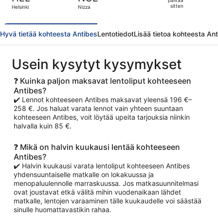
3
sitten
Helsinki
Nizza
päivää
sitten
Hyvä tietää kohteesta Antibes
Lentotiedot
Lisää tietoa kohteesta An
Usein kysytyt kysymykset
❓ Kuinka paljon maksavat lentoliput kohteeseen
Antibes?
✔️ Lennot kohteeseen Antibes maksavat yleensä 196 €–
258 €. Jos haluat varata lennot vain yhteen suuntaan
kohteeseen Antibes, voit löytää upeita tarjouksia niinkin
halvalla kuin 85 €.
❓ Mikä on halvin kuukausi lentää kohteeseen
Antibes?
✔️ Halvin kuukausi varata lentoliput kohteeseen Antibes
yhdensuuntaiselle matkalle on lokakuussa ja
menopaluulennolle marraskuussa. Jos matkasuunnitelmasi
ovat joustavat etkä välitä mihin vuodenaikaan lähdet
matkalle, lentojen varaaminen tälle kuukaudelle voi säästää
sinulle huomattavastikin rahaa.