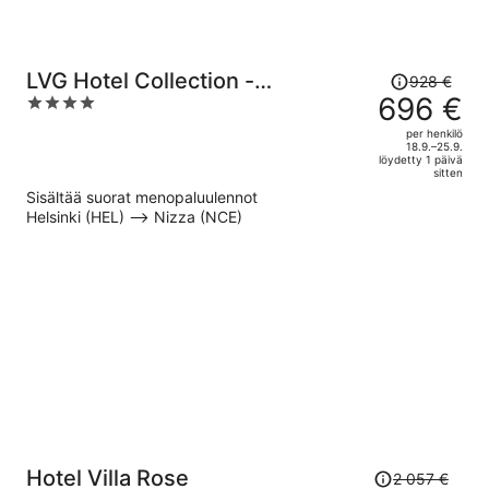
Hinta
LVG Hotel Collection -
928 €
oli
696 €
4
Majestic
928 €,
out
per henkilö
hinta
of
18.9.–25.9.
löydetty 1 päivä
on
5
sitten
nyt
Sisältää suorat menopaluulennot
696 €
Helsinki (HEL) –> Nizza (NCE)
per
henkilö
Hinta
Hotel Villa Rose
2 057 €