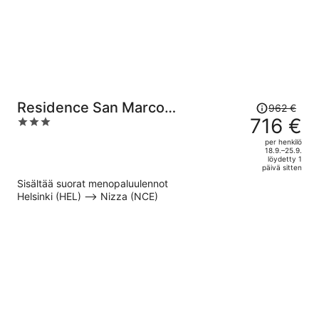
Hinta
Residence San Marco
962 €
oli
716 €
3
Suites&Apartments Alassio
962 €,
out
per henkilö
hinta
of
18.9.–25.9.
löydetty 1
on
5
päivä sitten
nyt
Sisältää suorat menopaluulennot
716 €
Helsinki (HEL) –> Nizza (NCE)
per
henkilö