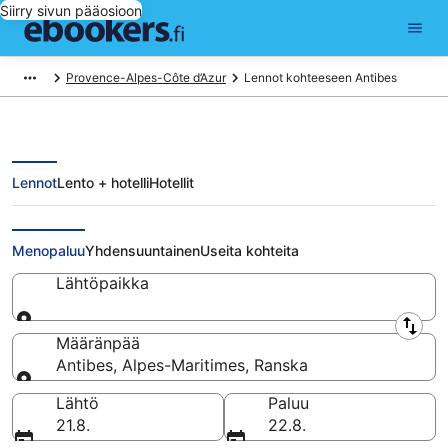
Siirry sivun pääosioon
Provence-Alpes-Côte d’Azur
Lennot kohteeseen Antibes
Lennot
Lento + hotelli
Hotellit
Halvat lennot Antibes
Menopaluu
Yhdensuuntainen
Useita kohteita
Lähtöpaikka
Lähtöpaikka
Määränpää
Antibes, Alpes-Maritimes, Ranska
Määränpää
Lähtö
Paluu
21.8.
22.8.