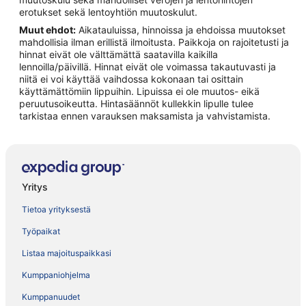
erotukset sekä lentoyhtiön muutoskulut.
Muut ehdot:
Aikatauluissa, hinnoissa ja ehdoissa muutokset
mahdollisia ilman erillistä ilmoitusta. Paikkoja on rajoitetusti ja
hinnat eivät ole välttämättä saatavilla kaikilla
lennoilla/päivillä. Hinnat eivät ole voimassa takautuvasti ja
niitä ei voi käyttää vaihdossa kokonaan tai osittain
käyttämättömiin lippuihin. Lipuissa ei ole muutos- eikä
peruutusoikeutta. Hintasäännöt kullekkin lipulle tulee
tarkistaa ennen varauksen maksamista ja vahvistamista.
Yritys
Tietoa yrityksestä
Työpaikat
Listaa majoituspaikkasi
Kumppaniohjelma
Kumppanuudet