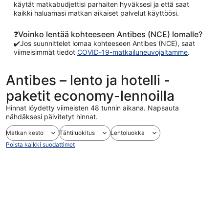
käytät matkabudjettisi parhaiten hyväksesi ja että saat
kaikki haluamasi matkan aikaiset palvelut käyttöösi.
❓Voinko lentää kohteeseen Antibes (NCE) lomalle?
✔️Jos suunnittelet lomaa kohteeseen Antibes (NCE), saat
viimeisimmät tiedot
COVID-19-matkailuneuvojaltamme
.
Antibes – lento ja hotelli -
paketit economy-lennoilla
Hinnat löydetty viimeisten 48 tunnin aikana. Napsauta
nähdäksesi päivitetyt hinnat.
Matkan kesto
Tähtiluokitus
Lentoluokka
Poista kaikki suodattimet