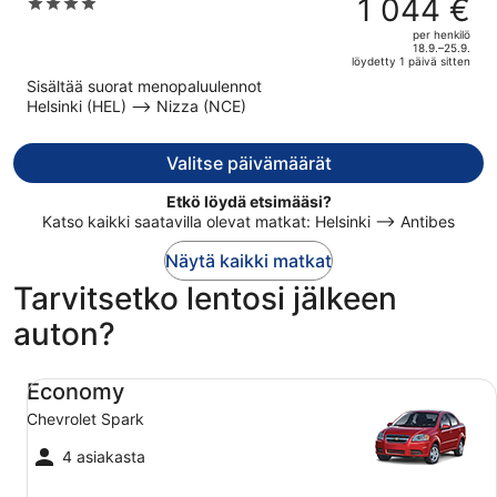
1 044 €
4
1 395 €,
out
per henkilö
hinta
of
18.9.–25.9.
löydetty 1 päivä sitten
on
5
Sisältää suorat menopaluulennot
nyt
Helsinki (HEL) –> Nizza (NCE)
1 044 €
per
henkilö
Valitse päivämäärät
Etkö löydä etsimääsi?
Katso kaikki saatavilla olevat matkat: Helsinki –> Antibes
Näytä kaikki matkat
Tarvitsetko lentosi jälkeen
auton?
Economy Chevrolet Spark
Economy
Chevrolet Spark
4 asiakasta