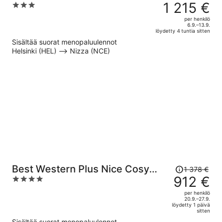
oli
1 215 €
3
2 057 €,
out
per henkilö
hinta
of
6.9.–13.9.
löydetty 4 tuntia sitten
on
5
Sisältää suorat menopaluulennot
nyt
Helsinki (HEL) –> Nizza (NCE)
1 215 €
per
henkilö
Hinta
Best Western Plus Nice Cosy
1 378 €
oli
912 €
4
Hôtel
1 378 €,
out
per henkilö
hinta
of
20.9.–27.9.
löydetty 1 päivä
on
5
sitten
nyt
Sisältää suorat menopaluulennot