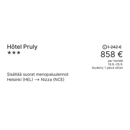
Hinta
Hôtel Pruly
1 242 €
oli
858 €
3
1 242 €,
out
per henkilö
hinta
of
18.9.–25.9.
löydetty 1 päivä sitten
on
5
Sisältää suorat menopaluulennot
nyt
Helsinki (HEL) –> Nizza (NCE)
858 €
per
henkilö