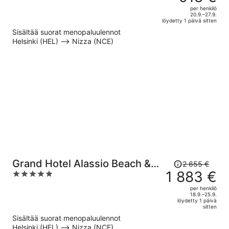
1 320 €,
out
per henkilö
hinta
of
20.9.–27.9.
löydetty 1 päivä sitten
on
5
Sisältää suorat menopaluulennot
nyt
Helsinki (HEL) –> Nizza (NCE)
918 €
per
henkilö
Hinta
Grand Hotel Alassio Beach &
2 655 €
oli
1 883 €
5
Spa Resort - The Leading
2 655 €,
out
Hotels of the World
per henkilö
hinta
of
18.9.–25.9.
löydetty 1 päivä
on
5
sitten
nyt
Sisältää suorat menopaluulennot
1 883 €
Helsinki (HEL) –> Nizza (NCE)