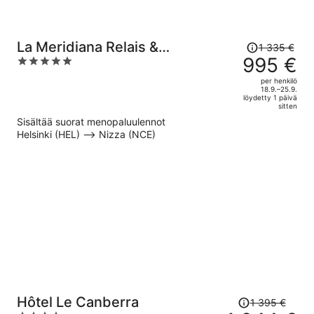
Hinta
La Meridiana Relais &
1 335 €
oli
995 €
5
Chateaux
1 335 €,
out
per henkilö
hinta
of
18.9.–25.9.
löydetty 1 päivä
on
5
sitten
nyt
Sisältää suorat menopaluulennot
995 €
Helsinki (HEL) –> Nizza (NCE)
per
henkilö
Hinta
Hôtel Le Canberra
1 395 €
oli