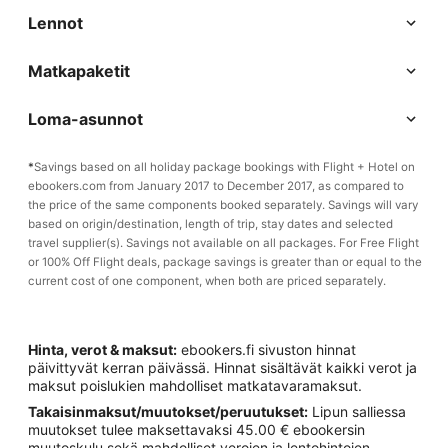
Lennot
Matkapaketit
Loma-asunnot
*
Savings based on all holiday package bookings with Flight + Hotel on
ebookers.com from January 2017 to December 2017, as compared to
the price of the same components booked separately. Savings will vary
based on origin/destination, length of trip, stay dates and selected
travel supplier(s). Savings not available on all packages. For Free Flight
or 100% Off Flight deals, package savings is greater than or equal to the
current cost of one component, when both are priced separately.
Hinta, verot & maksut:
ebookers.fi sivuston hinnat
päivittyvät kerran päivässä. Hinnat sisältävät kaikki verot ja
maksut poislukien mahdolliset matkatavaramaksut.
Takaisinmaksut/muutokset/peruutukset:
Lipun salliessa
muutokset tulee maksettavaksi 45.00 € ebookersin
muutoskulu sekä mahdolliset verojen ja lentohintojen