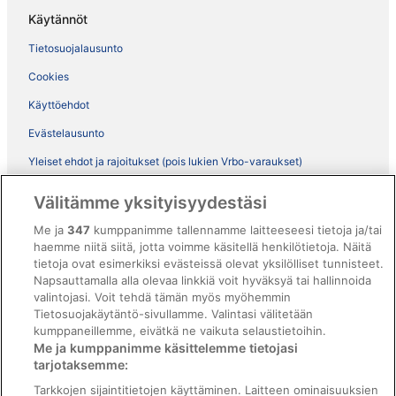
Käytännöt
Tietosuojalausunto
Cookies
Käyttöehdot
Evästelausunto
Yleiset ehdot ja rajoitukset (pois lukien Vrbo-varaukset)
Vrbon sopimusehdot
Välitämme yksityisyydestäsi
Saavutettavuus
Me ja
347
kumppanimme tallennamme laitteeseesi tietoja ja/tai
haemme niitä siitä, jotta voimme käsitellä henkilötietoja. Näitä
ebookers BONUS+ -ohjelman ehdot
tietoja ovat esimerkiksi evästeissä olevat yksilölliset tunnisteet.
Oikeudelliset tiedot / ota meihin yhteyttä
Napsauttamalla alla olevaa linkkiä voit hyväksyä tai hallinnoida
valintojasi. Voit tehdä tämän myös myöhemmin
Sisältövaatimukset ja ilmoituksen tekeminen sisällöstä
Tietosuojakäytäntö-sivullamme. Valintasi välitetään
kumppaneillemme, eivätkä ne vaikuta selaustietoihin.
Tuki
Me ja kumppanimme käsittelemme tietojasi
tarjotaksemme:
Ota yhteyttä
Tarkkojen sijaintitietojen käyttäminen. Laitteen ominaisuuksien