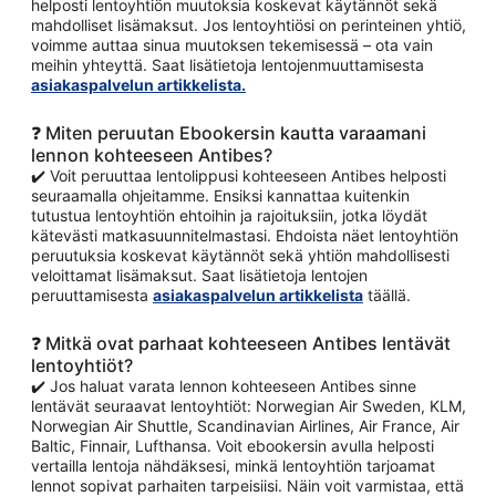
helposti lentoyhtiön muutoksia koskevat käytännöt sekä
mahdolliset lisämaksut. Jos lentoyhtiösi on perinteinen yhtiö,
voimme auttaa sinua muutoksen tekemisessä – ota vain
meihin yhteyttä. Saat lisätietoja lentojenmuuttamisesta
asiakaspalvelun artikkelista.
❓ Miten peruutan Ebookersin kautta varaamani
lennon kohteeseen Antibes?
✔️ Voit peruuttaa lentolippusi kohteeseen Antibes helposti
seuraamalla ohjeitamme. Ensiksi kannattaa kuitenkin
tutustua lentoyhtiön ehtoihin ja rajoituksiin, jotka löydät
kätevästi matkasuunnitelmastasi. Ehdoista näet lentoyhtiön
peruutuksia koskevat käytännöt sekä yhtiön mahdollisesti
veloittamat lisämaksut. Saat lisätietoja lentojen
peruuttamisesta
asiakaspalvelun artikkelista
täällä.
❓ Mitkä ovat parhaat kohteeseen Antibes lentävät
lentoyhtiöt?
✔️ Jos haluat varata lennon kohteeseen Antibes sinne
lentävät seuraavat lentoyhtiöt: Norwegian Air Sweden, KLM,
Norwegian Air Shuttle, Scandinavian Airlines, Air France, Air
Baltic, Finnair, Lufthansa. Voit ebookersin avulla helposti
vertailla lentoja nähdäksesi, minkä lentoyhtiön tarjoamat
lennot sopivat parhaiten tarpeisiisi. Näin voit varmistaa, että