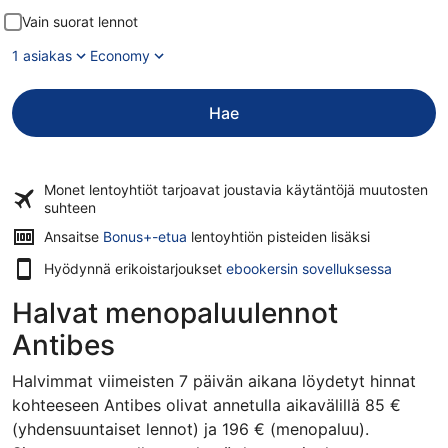
Vain suorat lennot
1 asiakas
Economy
Hae
Monet lentoyhtiöt tarjoavat
joustavia käytäntöjä
muutosten
suhteen
Ansaitse
Bonus+-etua
lentoyhtiön pisteiden lisäksi
Hyödynnä erikoistarjoukset
ebookersin sovelluksessa
Halvat menopaluulennot
Antibes
Halvimmat viimeisten 7 päivän aikana löydetyt hinnat
kohteeseen Antibes olivat annetulla aikavälillä 85 €
(yhdensuuntaiset lennot) ja 196 € (menopaluu).