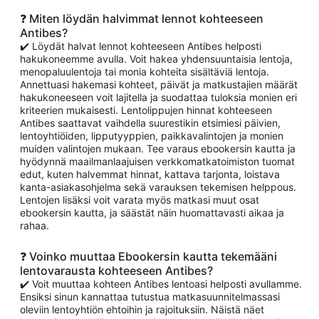
❓ Miten löydän halvimmat lennot kohteeseen
Antibes?
✔️ Löydät halvat lennot kohteeseen Antibes helposti
hakukoneemme avulla. Voit hakea yhdensuuntaisia lentoja,
menopaluulentoja tai monia kohteita sisältäviä lentoja.
Annettuasi hakemasi kohteet, päivät ja matkustajien määrät
hakukoneeseen voit lajitella ja suodattaa tuloksia monien eri
kriteerien mukaisesti. Lentolippujen hinnat kohteeseen
Antibes saattavat vaihdella suurestikin etsimiesi päivien,
lentoyhtiöiden, lipputyyppien, paikkavalintojen ja monien
muiden valintojen mukaan. Tee varaus ebookersin kautta ja
hyödynnä maailmanlaajuisen verkkomatkatoimiston tuomat
edut, kuten halvemmat hinnat, kattava tarjonta, loistava
kanta-asiakasohjelma sekä varauksen tekemisen helppous.
Lentojen lisäksi voit varata myös matkasi muut osat
ebookersin kautta, ja säästät näin huomattavasti aikaa ja
rahaa.
❓ Voinko muuttaa Ebookersin kautta tekemääni
lentovarausta kohteeseen Antibes?
✔️ Voit muuttaa kohteen Antibes lentoasi helposti avullamme.
Ensiksi sinun kannattaa tutustua matkasuunnitelmassasi
oleviin lentoyhtiön ehtoihin ja rajoituksiin. Näistä näet