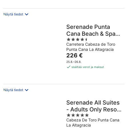
yö
Näytä tiedot
Serenade Punta
Cana Beach & Spa
4.5
Resort - All Inclusive
Carretera Cabeza de Toro
out
Punta Cana La Altagracia
of
Hinta
226 €
5
on
25.8.–26.8.
226 €
sisältää verot ja maksut
per
yö
Näytä tiedot
Serenade All Suites
- Adults Only Resort
5
- All inclusive
Cabeza De Toro Punta Cana
out
La Altagracia
of