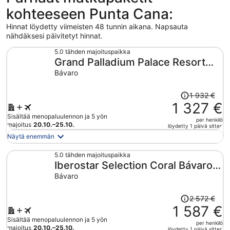
kohteeseen Punta Cana:
Hinnat löydetty viimeisten 48 tunnin aikana. Napsauta
nähdäksesi päivitetyt hinnat.
5.0 tähden majoituspaikka
Grand Palladium Palace Resort
Spa & Casino - All Inclusive
Bávaro
Hinta
1 932 €
oli
1 327 €
1 932 €,
Sisältää menopaluulennon ja 5 yön
per henkilö
hinta
majoitus
20.10.–25.10.
löydetty 1 päivä sitten
on
Näytä enemmän
nyt
1 327 €
5.0 tähden majoituspaikka
Iberostar Selection Coral Bávaro -
per
henkilö
All Inclusive
Bávaro
Hinta
2 572 €
oli
1 587 €
2 572 €,
Sisältää menopaluulennon ja 5 yön
per henkilö
hinta
majoitus
20.10.–25.10.
löydetty 1 päivä sitten