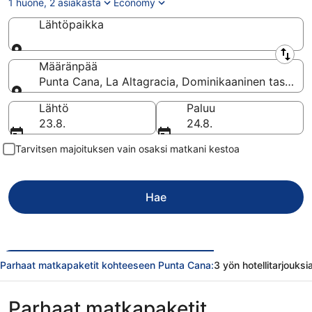
1 huone, 2 asiakasta
Economy
Lähtöpaikka
Lähtöpaikka
Määränpää
Punta Cana, La Altagracia, Dominikaaninen tasavalt
Määränpää
Lähtö
Paluu
23.8.
24.8.
Tarvitsen majoituksen vain osaksi matkani kestoa
Hae
Parhaat matkapaketit kohteeseen Punta Cana:
3 yön hotellitarjouksi
Parhaat matkapaketit