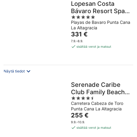
Lopesan Costa
Bávaro Resort Spa &
5
Casino - All
Playas de Bavaro Punta Cana
out
Inclusive
La Altagracia
of
Hinta
331 €
5
on
7.9.–8.9.
331 €
sisältää verot ja maksut
per
yö
Näytä tiedot
Serenade Caribe
Club Family Beach
4.5
Resort – All
Carretera Cabeza de Toro
out
Inclusive
Punta Cana La Altagracia
of
Hinta
255 €
5
on
9.9.–10.9.
255 €
sisältää verot ja maksut
per