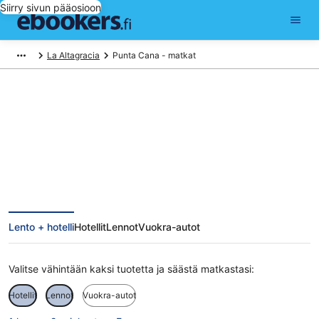
Siirry sivun pääosioon
La Altagracia
Punta Cana - matkat
Punta Cana matkat
Lento + hotelli
Hotellit
Lennot
Vuokra-autot
Valitse vähintään kaksi tuotetta ja säästä matkastasi:
Hotellit
Lennot
Vuokra-autot