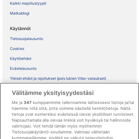
Kaikki majoitustyypit
Matkablogi
Käytännöt
Tietosuojalausunto
Cookies
Käyttöehdot
Evästelausunto
Yleiset ehdot ja rajoitukset (pois lukien Vrbo-varaukset)
Vrbon sopimusehdot
Välitämme yksityisyydestäsi
Saavutettavuus
Me ja
347
kumppanimme tallennamme laitteeseesi tietoja ja/tai
haemme niitä siitä, jotta voimme käsitellä henkilötietoja. Näitä
ebookers BONUS+ -ohjelman ehdot
tietoja ovat esimerkiksi evästeissä olevat yksilölliset tunnisteet.
Oikeudelliset tiedot / ota meihin yhteyttä
Napsauttamalla alla olevaa linkkiä voit hyväksyä tai hallinnoida
valintojasi. Voit tehdä tämän myös myöhemmin
Sisältövaatimukset ja ilmoituksen tekeminen sisällöstä
Tietosuojakäytäntö-sivullamme. Valintasi välitetään
kumppaneillemme, eivätkä ne vaikuta selaustietoihin.