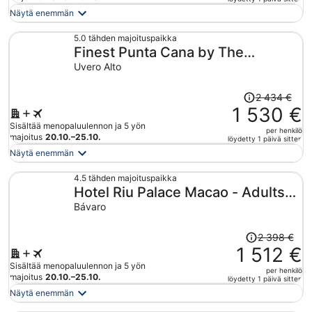
on
Näytä enemmän
nyt
1 587 €
5.0 tähden majoituspaikka
Finest Punta Cana by The
per
henkilö
Excellence Collection - All
Uvero Alto
Inclusive
Hinta
2 434 €
oli
1 530 €
2 434 €,
Sisältää menopaluulennon ja 5 yön
per henkilö
hinta
majoitus
20.10.–25.10.
löydetty 1 päivä sitten
on
Näytä enemmän
nyt
1 530 €
4.5 tähden majoituspaikka
Hotel Riu Palace Macao - Adults
per
henkilö
Only - All Inclusive
Bávaro
Hinta
2 398 €
oli
1 512 €
2 398 €,
Sisältää menopaluulennon ja 5 yön
per henkilö
hinta
majoitus
20.10.–25.10.
löydetty 1 päivä sitten
on
Näytä enemmän
nyt