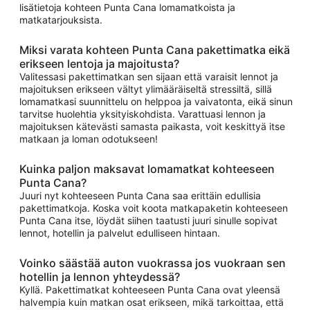
lisätietoja kohteen Punta Cana lomamatkoista ja
matkatarjouksista.
Miksi varata kohteen Punta Cana pakettimatka eikä
erikseen lentoja ja majoitusta?
Valitessasi pakettimatkan sen sijaan että varaisit lennot ja
majoituksen erikseen vältyt ylimääräiseltä stressiltä, sillä
lomamatkasi suunnittelu on helppoa ja vaivatonta, eikä sinun
tarvitse huolehtia yksityiskohdista. Varattuasi lennon ja
majoituksen kätevästi samasta paikasta, voit keskittyä itse
matkaan ja loman odotukseen!
Kuinka paljon maksavat lomamatkat kohteeseen
Punta Cana?
Juuri nyt kohteeseen Punta Cana saa erittäin edullisia
pakettimatkoja. Koska voit koota matkapaketin kohteeseen
Punta Cana itse, löydät siihen taatusti juuri sinulle sopivat
lennot, hotellin ja palvelut edulliseen hintaan.
Voinko säästää auton vuokrassa jos vuokraan sen
hotellin ja lennon yhteydessä?
Kyllä. Pakettimatkat kohteeseen Punta Cana ovat yleensä
halvempia kuin matkan osat erikseen, mikä tarkoittaa, että