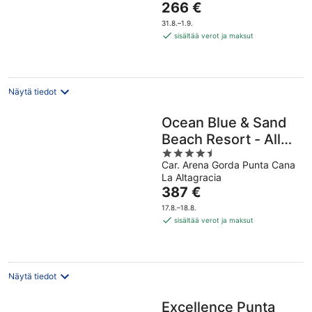
Hinta
266 €
5
on
31.8.–1.9.
266 €
sisältää verot ja maksut
per
yö
Näytä tiedot
Ocean Blue & Sand
Beach Resort - All
4.5
Inclusive
Car. Arena Gorda Punta Cana
out
La Altagracia
of
Hinta
387 €
5
on
17.8.–18.8.
387 €
sisältää verot ja maksut
per
yö
Näytä tiedot
Excellence Punta