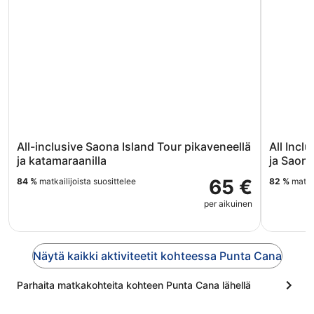
All-inclusive Saona Island Tour pikaveneellä
All Inclu
ja katamaraanilla
ja Saona
65 €
84 %
matkailijoista suosittelee
82 %
matkai
per aikuinen
Näytä kaikki aktiviteetit kohteessa Punta Cana
Parhaita matkakohteita kohteen Punta Cana lähellä