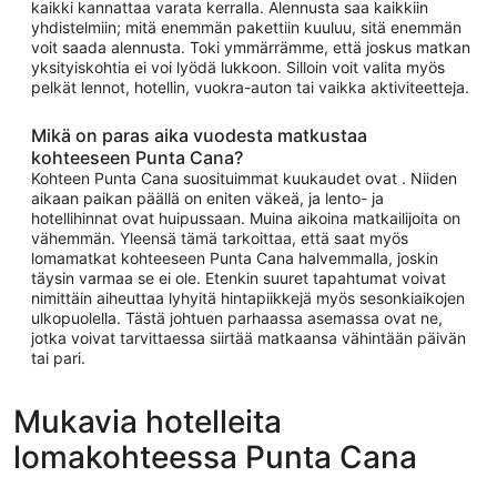
kaikki kannattaa varata kerralla. Alennusta saa kaikkiin
yhdistelmiin; mitä enemmän pakettiin kuuluu, sitä enemmän
voit saada alennusta. Toki ymmärrämme, että joskus matkan
yksityiskohtia ei voi lyödä lukkoon. Silloin voit valita myös
pelkät lennot, hotellin, vuokra-auton tai vaikka aktiviteetteja.
Mikä on paras aika vuodesta matkustaa
kohteeseen Punta Cana?
Kohteen Punta Cana suosituimmat kuukaudet ovat . Niiden
aikaan paikan päällä on eniten väkeä, ja lento- ja
hotellihinnat ovat huipussaan. Muina aikoina matkailijoita on
vähemmän. Yleensä tämä tarkoittaa, että saat myös
lomamatkat kohteeseen Punta Cana halvemmalla, joskin
täysin varmaa se ei ole. Etenkin suuret tapahtumat voivat
nimittäin aiheuttaa lyhyitä hintapiikkejä myös sesonkiaikojen
ulkopuolella. Tästä johtuen parhaassa asemassa ovat ne,
jotka voivat tarvittaessa siirtää matkaansa vähintään päivän
tai pari.
Mukavia hotelleita
lomakohteessa Punta Cana