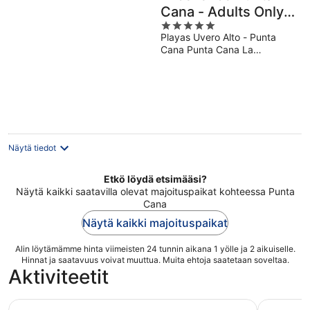
Cana - Adults Only
5
All Inclusive
Playas Uvero Alto - Punta
out
Cana Punta Cana La
of
Altagracia
5
Näytä tiedot
Etkö löydä etsimääsi?
Näytä kaikki saatavilla olevat majoituspaikat kohteessa Punta
Cana
Näytä kaikki majoituspaikat
Alin löytämämme hinta viimeisten 24 tunnin aikana 1 yölle ja 2 aikuiselle.
Hinnat ja saatavuus voivat muuttua. Muita ehtoja saatetaan soveltaa.
Aktiviteetit
All-inclusive Saona Island Tour pikaveneellä ja katamaraan
All Inclus