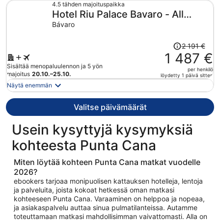
1 512 €
4.5 tähden majoituspaikka
Hotel Riu Palace Bavaro - All
per
henkilö
Inclusive
Bávaro
Hinta
2 191 €
oli
1 487 €
2 191 €,
Sisältää menopaluulennon ja 5 yön
per henkilö
hinta
majoitus
20.10.–25.10.
löydetty 1 päivä sitten
on
Näytä enemmän
nyt
1 487 €
Valitse päivämäärät
per
henkilö
Usein kysyttyjä kysymyksiä
kohteesta Punta Cana
Miten löytää kohteen Punta Cana matkat vuodelle
2026?
ebookers tarjoaa monipuolisen kattauksen hotelleja, lentoja
ja palveluita, joista kokoat hetkessä oman matkasi
kohteeseen Punta Cana. Varaaminen on helppoa ja nopeaa,
ja asiakaspalvelu auttaa sinua pulmatilanteissa. Autamme
toteuttamaan matkasi mahdollisimman vaivattomasti. Alla on