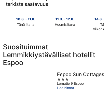
tarkista saatavuus
10.8. - 11.8.
11.8. - 12.8.
14.8. - 16
Tänä iltana
Huomisiltana
Tänä
Tarkista
Tarkista
viikonlop
Tarkista
kohteen
kohteen
kohteen
Espoo
Espoo
Espoo
hinnat
hinnat
Suosituimmat
hinnat
täksi
huomisillaksi
Lemmikkiystävälliset hotellit
täksi
illaksi
eli
viikonlopu
eli
11.8.
Espoo
eli
10.8.
-
14.8.
-
12.8.
-
11.8.
Espoo Sun Cottages
16.8.
3
Lomatie 9 Espoo
out
Hae hinnat
of
5