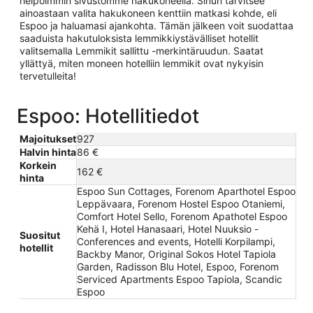
helpoimmin sivustomme hakukoneella. Sinun tarvitsee
ainoastaan valita hakukoneen kenttiin matkasi kohde, eli
Espoo ja haluamasi ajankohta. Tämän jälkeen voit suodattaa
saaduista hakutuloksista lemmikkiystävälliset hotellit
valitsemalla Lemmikit sallittu -merkintäruudun. Saatat
yllättyä, miten moneen hotelliin lemmikit ovat nykyisin
tervetulleita!
Espoo: Hotellitiedot
Majoitukset
927
Halvin hinta
86 €
Korkein
162 €
hinta
Espoo Sun Cottages, Forenom Aparthotel Espoo
Leppävaara, Forenom Hostel Espoo Otaniemi,
Comfort Hotel Sello, Forenom Apathotel Espoo
Kehä I, Hotel Hanasaari, Hotel Nuuksio -
Suositut
Conferences and events, Hotelli Korpilampi,
hotellit
Backby Manor, Original Sokos Hotel Tapiola
Garden, Radisson Blu Hotel, Espoo, Forenom
Serviced Apartments Espoo Tapiola, Scandic
Espoo