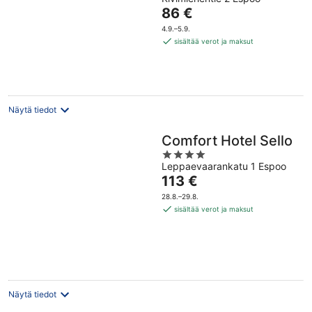
out
Hinta
86 €
of
on
5
4.9.–5.9.
86 €
sisältää verot ja maksut
per
yö
Näytä tiedot
Comfort Hotel Sello
4
Leppaevaarankatu 1 Espoo
out
Hinta
113 €
of
on
5
28.8.–29.8.
113 €
sisältää verot ja maksut
per
yö
Näytä tiedot