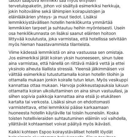
taloon saapuva lemmikki saa myös erityisen
tervetulopaketin, johon voi sisältyä esimerkiksi herkkuja,
jokin hoitoväline sekä lähimpien koirapuistojen ja
eläinlääkärien yhteys- ja muut tiedot. Lisäksi
lemmikkiystävällisen hotellin henkilökunta ymmärtää
lemmikkien tarpeet ja suhtautuu heihin myönteisesti. Usein
osa henkilökunnasta on lisäksi saanut eläinten hoitoon
liittyvää koulutusta, joka varmistaa, että hotellissa selvitään
myös hieman haastavammista tilanteista.
Viime kädessä lemmikistä on aina vastuussa sen omistaja.
Jos esimerkiksi jätät koiran yksin huoneeseen, sinun tulee
aina varmistaa, että hänellä on riittävä määrä vettä ja ettei
yksinolo aiheuta liiallista stressiä. Yleensä jälkimmäisen voi
välttää esimerkiksi tutustuttamalla koiran hotellin tiloihin ja
ottamalla mukaan jonkin koiralle tutun lelun. Myös vesikuppi
kannattaa ottaa mukaan. Harvoja poikkeustapauksia lukuun
ottamatta koiran ulkoiluttaminen on aina sinun vastuullasi, ja
siihen sopivia paikkoja kannattaa aina etsiä jo etukäteen
kartalta tai verkosta. Lisäksi sinun on ehdottomasti
varmistettava, ettei lemmikkisi pääse karkaamaan
huoneesta hotellin käytäville tai toisiin huoneisiin. Koska
toisten hotellivieraiden suhtautuminen eläimiin voi vaihdella,
yllättävät kohtaamiset voivat päätyä myös ikävästi.
Kaikki kohteen Espoo koiraystävälliset hotellit löydät