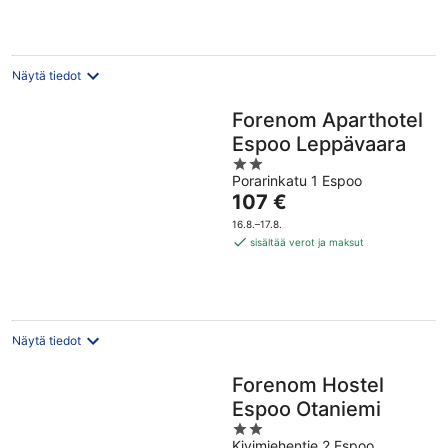
Näytä tiedot
Forenom Aparthotel
Espoo Leppävaara
2
Porarinkatu 1 Espoo
out
Hinta
107 €
of
on
5
16.8.–17.8.
107 €
sisältää verot ja maksut
per
yö
Näytä tiedot
Forenom Hostel
Espoo Otaniemi
2
Kivimiehentie 2 Espoo