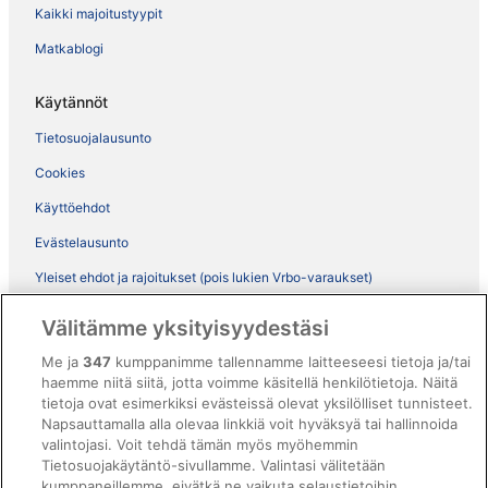
Kaikki majoitustyypit
Matkablogi
Käytännöt
Tietosuojalausunto
Cookies
Käyttöehdot
Evästelausunto
Yleiset ehdot ja rajoitukset (pois lukien Vrbo-varaukset)
Vrbon sopimusehdot
Välitämme yksityisyydestäsi
Saavutettavuus
Me ja
347
kumppanimme tallennamme laitteeseesi tietoja ja/tai
ebookers BONUS+ -ohjelman ehdot
haemme niitä siitä, jotta voimme käsitellä henkilötietoja. Näitä
tietoja ovat esimerkiksi evästeissä olevat yksilölliset tunnisteet.
Oikeudelliset tiedot / ota meihin yhteyttä
Napsauttamalla alla olevaa linkkiä voit hyväksyä tai hallinnoida
valintojasi. Voit tehdä tämän myös myöhemmin
Sisältövaatimukset ja ilmoituksen tekeminen sisällöstä
Tietosuojakäytäntö-sivullamme. Valintasi välitetään
kumppaneillemme, eivätkä ne vaikuta selaustietoihin.