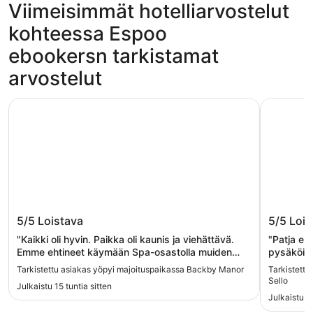
Viimeisimmät hotelliarvostelut
kohteessa Espoo
ebookersn tarkistamat
arvostelut
Backby Manor
Comfort H
Backby Manor
Comfort
5/5
Loistava
5/5
Lois
"Kaikki oli hyvin. Paikka oli kaunis ja viehättävä.
"Patja er
Emme ehtineet käymään Spa-osastolla muiden
pysäköint
suunnitelmien me vuoksi, mutta aiomme tulla
Tarkistettu asiakas yöpyi majoituspaikassa Backby Manor
Tarkistettu
kokeilemaan niitä vielä."
Sello
Julkaistu 15 tuntia sitten
Julkaistu 20