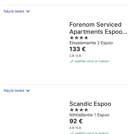
Näytä tiedot
Forenom Serviced
Apartments Espoo
4
Tapiola
Elosalamantie 2 Espoo
out
Hinta
133 €
of
on
5
2.9.–3.9.
133 €
sisältää verot ja maksut
per
yö
Näytä tiedot
Scandic Espoo
4
Nihtisillantie 1 Espoo
out
Hinta
92 €
of
on
5
4.9.–5.9.
92 €
sisältää verot ja maksut