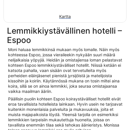
Kartta
Lemmikkiystävällinen hotelli –
Espoo
Moni haluaa lemmikkinsä mukaan myös lomalle. Näin myös
kohteessa Espoo, jossa vieraileekin nykyään suuri määrä
nelijalkaisia yöpyjiä. Heidän ja omistajiensa loman pelastavat
kohteen Espoo lemmikkiystävälliset hotellit. Niissä ketään ei
katsota pahalla, vaan sisään ovat tervetulleita myös
perheiden eläinjäsenet pienistä jyrsijöistä ja matelijoista
kissoihin ja koiriin. Käytännössä mukana on tosin miltei aina
koira, sillä se on ainoa lemmikki, joka seuraa omistajaansa
vaikka maailman ääriin.
Päällisin puolin kohteen Espoo koiraystävälliset hotellit eivät
eroa tavallisista hotelleista lainkaan. Hyvin usein ne tarjoavat
kuitenkin monenlaisia palveluita ja mukavuuksia, joita et
muista majapaikoista löydä. Yleensä tarjolla on esimerkiksi
lemmikkien tarpeisiin mukautettuja huoneita, joissa on
tavallista enemmän tilaa sekä tehokas äänieristys. Monissa