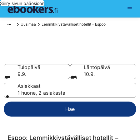
Siirry sivun pääosioon
Uusimaa
Lemmikkiystävälliset hotellit – Espoo
Varaa lemmikkiystävällinen
hotelli kohteesta Espoo
Tulopäivä
Lähtöpäivä
9.9.
10.9.
Asiakkaat
1 huone, 2 asiakasta
Hae
Espoo: Lemmikkiystävälliset hotellit −