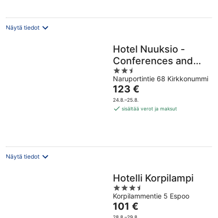
Näytä tiedot
Hotel Nuuksio -
Conferences and
2.5
events
Naruportintie 68 Kirkkonummi
out
Hinta
123 €
of
on
5
24.8.–25.8.
123 €
sisältää verot ja maksut
per
yö
Näytä tiedot
Hotelli Korpilampi
3.5
Korpilammentie 5 Espoo
out
Hinta
101 €
of
on
5
28.8.–29.8.