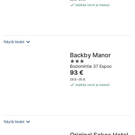
101 €
sisältää verot ja maksut
per
yö
Näytä tiedot
Backby Manor
3
Bodomintie 37 Espoo
out
Hinta
93 €
of
on
5
29.8.–30.8.
93 €
sisältää verot ja maksut
per
yö
Näytä tiedot