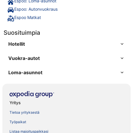
Espoo: Loma-asunnot
Espoo: Autonvuokraus
Espoo Matkat
Suosituimpia
Hotellit
Vuokra-autot
Loma-asunnot
Yritys
Tietoa yrityksestä
Työpaikat
Listaa majoituspaikkasi