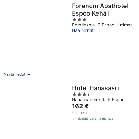
Forenom Apathotel
Espoo Kehä I
3
Porarinkatu, 3 Espoo Uusimaa
out
Hae hinnat
of
5
Näytä tiedot
Hotel Hanasaari
3.5
Hanasaarenranta 5 Espoo
out
Hinta
162 €
of
on
5
16.8.–17.8.
162 €
sisältää verot ja maksut
per
yö