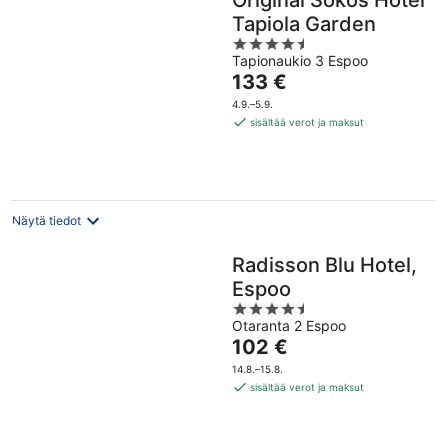
Original Sokos Hotel
Tapiola Garden
4.5
Tapionaukio 3 Espoo
out
Hinta
133 €
of
on
5
4.9.–5.9.
133 €
sisältää verot ja maksut
per
yö
Näytä tiedot
Radisson Blu Hotel,
Espoo
4.5
Otaranta 2 Espoo
out
Hinta
102 €
of
on
5
14.8.–15.8.
102 €
sisältää verot ja maksut
per
yö