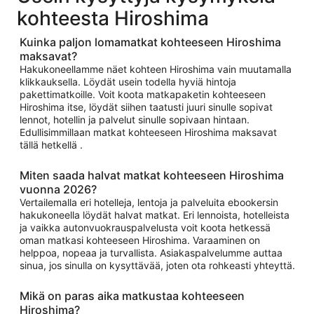
kohteesta Hiroshima
Kuinka paljon lomamatkat kohteeseen Hiroshima
maksavat?
Hakukoneellamme näet kohteen Hiroshima vain muutamalla
klikkauksella. Löydät usein todella hyviä hintoja
pakettimatkoille. Voit koota matkapaketin kohteeseen
Hiroshima itse, löydät siihen taatusti juuri sinulle sopivat
lennot, hotellin ja palvelut sinulle sopivaan hintaan.
Edullisimmillaan matkat kohteeseen Hiroshima maksavat
tällä hetkellä .
Miten saada halvat matkat kohteeseen Hiroshima
vuonna 2026?
Vertailemalla eri hotelleja, lentoja ja palveluita ebookersin
hakukoneella löydät halvat matkat. Eri lennoista, hotelleista
ja vaikka autonvuokrauspalvelusta voit koota hetkessä
oman matkasi kohteeseen Hiroshima. Varaaminen on
helppoa, nopeaa ja turvallista. Asiakaspalvelumme auttaa
sinua, jos sinulla on kysyttävää, joten ota rohkeasti yhteyttä.
Mikä on paras aika matkustaa kohteeseen
Hiroshima?