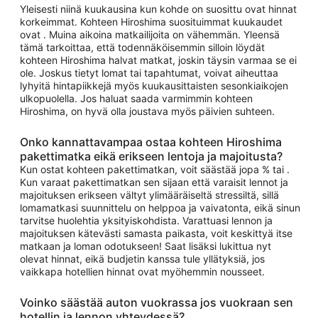
Yleisesti niinä kuukausina kun kohde on suosittu ovat hinnat
korkeimmat. Kohteen Hiroshima suosituimmat kuukaudet
ovat . Muina aikoina matkailijoita on vähemmän. Yleensä
tämä tarkoittaa, että todennäköisemmin silloin löydät
kohteen Hiroshima halvat matkat, joskin täysin varmaa se ei
ole. Joskus tietyt lomat tai tapahtumat, voivat aiheuttaa
lyhyitä hintapiikkejä myös kuukausittaisten sesonkiaikojen
ulkopuolella. Jos haluat saada varmimmin kohteen
Hiroshima, on hyvä olla joustava myös päivien suhteen.
Onko kannattavampaa ostaa kohteen Hiroshima
pakettimatka eikä erikseen lentoja ja majoitusta?
Kun ostat kohteen pakettimatkan, voit säästää jopa % tai .
Kun varaat pakettimatkan sen sijaan että varaisit lennot ja
majoituksen erikseen vältyt ylimääräiseltä stressiltä, sillä
lomamatkasi suunnittelu on helppoa ja vaivatonta, eikä sinun
tarvitse huolehtia yksityiskohdista. Varattuasi lennon ja
majoituksen kätevästi samasta paikasta, voit keskittyä itse
matkaan ja loman odotukseen! Saat lisäksi lukittua nyt
olevat hinnat, eikä budjetin kanssa tule yllätyksiä, jos
vaikkapa hotellien hinnat ovat myöhemmin nousseet.
Voinko säästää auton vuokrassa jos vuokraan sen
hotellin ja lennon yhteydessä?