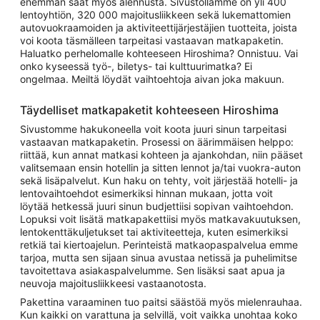
enemmän saat myös alennusta. Sivustollamme on yli 400
lentoyhtiön, 320 000 majoitusliikkeen sekä lukemattomien
autovuokraamoiden ja aktiviteettijärjestäjien tuotteita, joista
voi koota täsmälleen tarpeitasi vastaavan matkapaketin.
Haluatko perhelomalle kohteeseen Hiroshima? Onnistuu. Vai
onko kyseessä työ-, biletys- tai kulttuurimatka? Ei
ongelmaa. Meiltä löydät vaihtoehtoja aivan joka makuun.
Täydelliset matkapaketit kohteeseen Hiroshima
Sivustomme hakukoneella voit koota juuri sinun tarpeitasi
vastaavan matkapaketin. Prosessi on äärimmäisen helppo:
riittää, kun annat matkasi kohteen ja ajankohdan, niin pääset
valitsemaan ensin hotellin ja sitten lennot ja/tai vuokra-auton
sekä lisäpalvelut. Kun haku on tehty, voit järjestää hotelli- ja
lentovaihtoehdot esimerkiksi hinnan mukaan, jotta voit
löytää hetkessä juuri sinun budjettiisi sopivan vaihtoehdon.
Lopuksi voit lisätä matkapakettiisi myös matkavakuutuksen,
lentokenttäkuljetukset tai aktiviteetteja, kuten esimerkiksi
retkiä tai kiertoajelun. Perinteistä matkaopaspalvelua emme
tarjoa, mutta sen sijaan sinua avustaa netissä ja puhelimitse
tavoitettava asiakaspalvelumme. Sen lisäksi saat apua ja
neuvoja majoitusliikkeesi vastaanotosta.
Pakettina varaaminen tuo paitsi säästöä myös mielenrauhaa.
Kun kaikki on varattuna ja selvillä, voit vaikka unohtaa koko