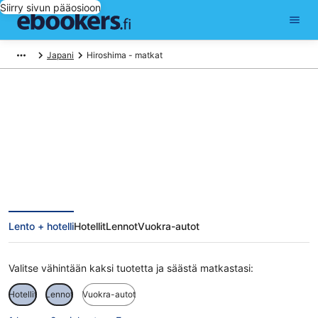
Siirry sivun pääosioon
Japani
Hiroshima - matkat
Hiroshima matkat
Lento + hotelli
Hotellit
Lennot
Vuokra-autot
Valitse vähintään kaksi tuotetta ja säästä matkastasi:
Hotellit
Lennot
Vuokra-autot