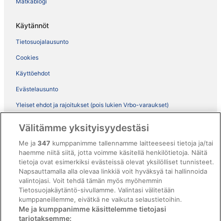
Matkablogi
Käytännöt
Tietosuojalausunto
Cookies
Käyttöehdot
Evästelausunto
Yleiset ehdot ja rajoitukset (pois lukien Vrbo-varaukset)
Vrbon sopimusehdot
Välitämme yksityisyydestäsi
Saavutettavuus
Me ja
347
kumppanimme tallennamme laitteeseesi tietoja ja/tai
ebookers BONUS+ -ohjelman ehdot
haemme niitä siitä, jotta voimme käsitellä henkilötietoja. Näitä
tietoja ovat esimerkiksi evästeissä olevat yksilölliset tunnisteet.
Oikeudelliset tiedot / ota meihin yhteyttä
Napsauttamalla alla olevaa linkkiä voit hyväksyä tai hallinnoida
valintojasi. Voit tehdä tämän myös myöhemmin
Sisältövaatimukset ja ilmoituksen tekeminen sisällöstä
Tietosuojakäytäntö-sivullamme. Valintasi välitetään
kumppaneillemme, eivätkä ne vaikuta selaustietoihin.
Tuki
Me ja kumppanimme käsittelemme tietojasi
tarjotaksemme: