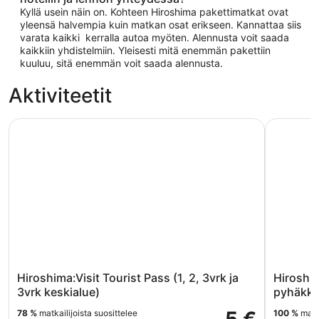
Kyllä usein näin on. Kohteen Hiroshima pakettimatkat ovat
yleensä halvempia kuin matkan osat erikseen. Kannattaa siis
varata kaikki kerralla autoa myöten. Alennusta voit saada
kaikkiin yhdistelmiin. Yleisesti mitä enemmän pakettiin
kuuluu, sitä enemmän voit saada alennusta.
Aktiviteetit
Hiroshima:Visit Tourist Pass (1, 2, 3vrk ja 3vrk keskialue)
Hiroshima 
Hiroshima:Visit Tourist Pass (1, 2, 3vrk ja
Hiroshim
3vrk keskialue)
pyhäkkö
78 %
matkailijoista suosittelee
100 %
matka