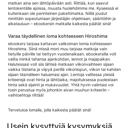
matkan aina sen lähtöpäivään asti. Riittää, kun saavut
lentokentälle ajoissa, muusta huolehdimme me. Kyseessä ei
kuitenkaan ole perinteinen pakettimatka. Niillä joudut
nimittäin sopeutumaan järjestäjän ohjelmaan, sääntöihin ja
aikatauluun – ebookersin matkalla kaikesta päätät sinä!
Varaa täydellinen loma kohteeseen Hiroshima
ebookers tarjoaa kattavan valikoiman lomia kohteeseen
Hiroshima. Siinä missä moni muu tarjoaa matkoja vain
tietyille päiville tai tiettyyn vuodenaikaan, ebookersilla voit
valita minkä tahansa ajankohdan, lennot ja majapaikan.
Halutessasi voit siis lähteä matkaan viikonvaihteen sijaan
vaikka tiistaina ja viipyä perillä viikonlopun, viikon tai kahden
sijaan täsmälleen haluamasi ajan. Lentoja valitessa yleisiä
kriteerejä ovat hinta ja lähtöaika, majoituksessa puolestaan
hinta sekä sijainti ja mukavuudet. Yhtä hyvin valintasi voi
tosin perustua myös johonkin aivan muuhun kriteeriin –
vaihtoehtoja riittää!
Tervetuloa lomalle, jolla kaikesta päätät sinä!
Usein kysyttyjä kysymyksiä