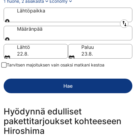
1 huone, 2 asiakasta
Economy
Lähtöpaikka
Lähtöpaikka
Määränpää
Määränpää
Lähtö
Paluu
22.8.
23.8.
Tarvitsen majoituksen vain osaksi matkani kestoa
Hae
Hyödynnä edulliset
pakettitarjoukset kohteeseen
Hiroshima