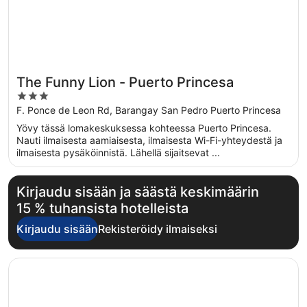
The Funny Lion - Puerto Princesa
3
out
F. Ponce de Leon Rd, Barangay San Pedro Puerto Princesa
of
Yövy tässä lomakeskuksessa kohteessa Puerto Princesa.
5
Nauti ilmaisesta aamiaisesta, ilmaisesta Wi-Fi-yhteydestä ja
ilmaisesta pysäköinnistä. Lähellä sijaitsevat ...
Kirjaudu sisään ja säästä keskimäärin
15 % tuhansista hotelleista
Kirjaudu sisään
Rekisteröidy ilmaiseksi
Avautuu uuteen ikkunaan
Four Points by Sheraton Palawan Puerto Princesa