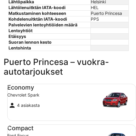
Lähtöpaikka
Helsinki
Lähtölenuitktän IATA-koodi
HEL
Matkustaminen kohteeseen
Puerto Princesa
Kohdelenuitktän IATA-koodi
PPS
Palvelevien lentoyhtiöiden määrä
Lentoyhtiöt
Etäisyys
Suoran lennon kesto
Lentohinta
Puerto Princesa – vuokra-
autotarjoukset
Economy Chevrolet Spark
Economy
Chevrolet Spark
4 asiakasta
Compact Ford Focus
Compact
Ford Focus