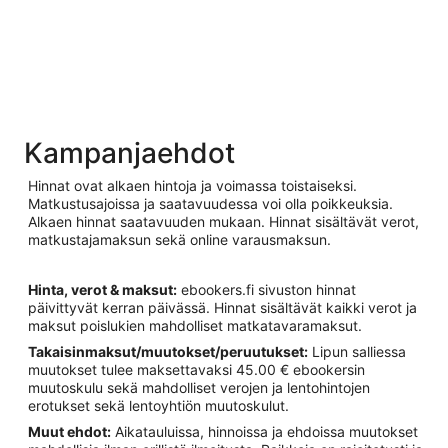
Kampanjaehdot
Hinnat ovat alkaen hintoja ja voimassa toistaiseksi.
Matkustusajoissa ja saatavuudessa voi olla poikkeuksia.
Alkaen hinnat saatavuuden mukaan. Hinnat sisältävät verot,
matkustajamaksun sekä online varausmaksun.
Hinta, verot & maksut:
ebookers.fi sivuston hinnat
päivittyvät kerran päivässä. Hinnat sisältävät kaikki verot ja
maksut poislukien mahdolliset matkatavaramaksut.
Takaisinmaksut/muutokset/peruutukset:
Lipun salliessa
muutokset tulee maksettavaksi 45.00 € ebookersin
muutoskulu sekä mahdolliset verojen ja lentohintojen
erotukset sekä lentoyhtiön muutoskulut.
Muut ehdot:
Aikatauluissa, hinnoissa ja ehdoissa muutokset