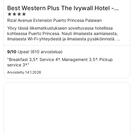
Best Western Plus The Ivywall Hotel -
4
Palawan
out
Rizal Avenue Extension Puerto Princesa Palawan
of
Yövy tässä liikematkustukseen soveltuvassa hotellissa
5
kohteessa Puerto Princesa. Nauti ilmaisesta aamiaisesta,
ilmaisesta Wi-Fi-yhteydestä ja ilmaisesta pysäköinnistä. ...
9
/
10
Upea! (610 arvostelua)
"Breakfast 3,5*. Service 4*. Management 3.5*. Pickup
service 3*."
Arvosteltu 14.1.2026
Avautuu uuteen ikkunaan
Carpe Diem Villas & Resort