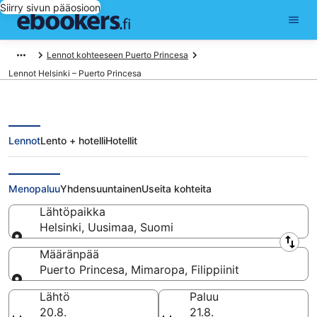
Siirry sivun pääosioon
Lennot kohteeseen Puerto Princesa
Lennot Helsinki – Puerto Princesa
Lennot
Lento + hotelli
Hotellit
Lennot Helsinki - Puerto Princesa
Menopaluu
Yhdensuuntainen
Useita kohteita
Lähtöpaikka
Helsinki, Uusimaa, Suomi
Lähtöpaikka
Määränpää
Puerto Princesa, Mimaropa, Filippiinit
Määränpää
Lähtö
Paluu
20.8.
21.8.