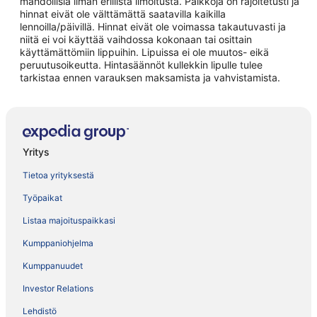
mahdollisia ilman erillistä ilmoitusta. Paikkoja on rajoitetusti ja
hinnat eivät ole välttämättä saatavilla kaikilla
lennoilla/päivillä. Hinnat eivät ole voimassa takautuvasti ja
niitä ei voi käyttää vaihdossa kokonaan tai osittain
käyttämättömiin lippuihin. Lipuissa ei ole muutos- eikä
peruutusoikeutta. Hintasäännöt kullekkin lipulle tulee
tarkistaa ennen varauksen maksamista ja vahvistamista.
Yritys
Tietoa yrityksestä
Työpaikat
Listaa majoituspaikkasi
Kumppaniohjelma
Kumppanuudet
Investor Relations
Lehdistö