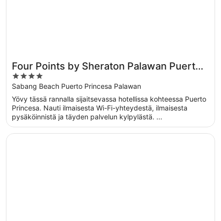
Four Points by Sheraton Palawan Puerto
4
Princesa
out
Sabang Beach Puerto Princesa Palawan
of
Yövy tässä rannalla sijaitsevassa hotellissa kohteessa Puerto
5
Princesa. Nauti ilmaisesta Wi-Fi-yhteydestä, ilmaisesta
pysäköinnistä ja täyden palvelun kylpylästä. ...
Avautuu uuteen ikkunaan
Best Western Plus The Ivywall Hotel - Palawan