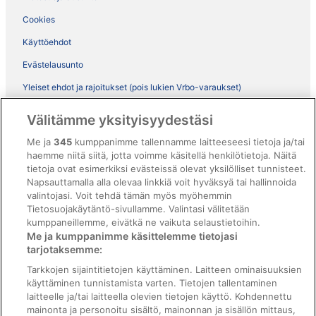
Cookies
Käyttöehdot
Evästelausunto
Yleiset ehdot ja rajoitukset (pois lukien Vrbo-varaukset)
Vrbon sopimusehdot
Välitämme yksityisyydestäsi
Saavutettavuus
Me ja
345
kumppanimme tallennamme laitteeseesi tietoja ja/tai
ebookers BONUS+ -ohjelman ehdot
haemme niitä siitä, jotta voimme käsitellä henkilötietoja. Näitä
tietoja ovat esimerkiksi evästeissä olevat yksilölliset tunnisteet.
Oikeudelliset tiedot / ota meihin yhteyttä
Napsauttamalla alla olevaa linkkiä voit hyväksyä tai hallinnoida
valintojasi. Voit tehdä tämän myös myöhemmin
Sisältövaatimukset ja ilmoituksen tekeminen sisällöstä
Tietosuojakäytäntö-sivullamme. Valintasi välitetään
kumppaneillemme, eivätkä ne vaikuta selaustietoihin.
Tuki
Me ja kumppanimme käsittelemme tietojasi
tarjotaksemme:
Ota yhteyttä
Tarkkojen sijaintitietojen käyttäminen. Laitteen ominaisuuksien
Varauksen muuttaminen tai peruuttaminen
käyttäminen tunnistamista varten. Tietojen tallentaminen
laitteelle ja/tai laitteella olevien tietojen käyttö. Kohdennettu
Varaa lento lentoyhtiön hyvityskupongeilla
mainonta ja personoitu sisältö, mainonnan ja sisällön mittaus,