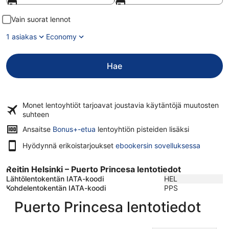
Vain suorat lennot
1 asiakas
Economy
Hae
Monet lentoyhtiöt tarjoavat
joustavia käytäntöjä
muutosten
suhteen
Ansaitse
Bonus+-etua
lentoyhtiön pisteiden lisäksi
Hyödynnä erikoistarjoukset
ebookersin sovelluksessa
Reitin Helsinki – Puerto Princesa lentotiedot
Lähtölentokentän IATA-koodi
HEL
Kohdelentokentän IATA-koodi
PPS
Puerto Princesa lentotiedot