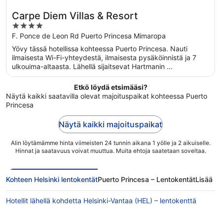
Carpe Diem Villas & Resort
4
out
F. Ponce de Leon Rd Puerto Princesa Mimaropa
of
Yövy tässä hotellissa kohteessa Puerto Princesa. Nauti
5
ilmaisesta Wi-Fi-yhteydestä, ilmaisesta pysäköinnistä ja 7
ulkouima-altaasta. Lähellä sijaitsevat Hartmanin ...
Etkö löydä etsimääsi?
Näytä kaikki saatavilla olevat majoituspaikat kohteessa Puerto
Princesa
Näytä kaikki majoituspaikat
Alin löytämämme hinta viimeisten 24 tunnin aikana 1 yölle ja 2 aikuiselle.
Hinnat ja saatavuus voivat muuttua. Muita ehtoja saatetaan soveltaa.
Kohteen Helsinki lentokentät
Puerto Princesa – Lentokentät
Lisää le
Hotellit lähellä kohdetta Helsinki-Vantaa (HEL) – lentokenttä