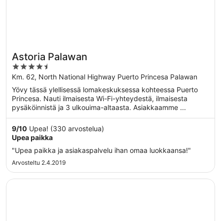
Astoria Palawan
4.5
out
Km. 62, North National Highway Puerto Princesa Palawan
of
Yövy tässä ylellisessä lomakeskuksessa kohteessa Puerto
5
Princesa. Nauti ilmaisesta Wi-Fi-yhteydestä, ilmaisesta
pysäköinnistä ja 3 ulkouima-altaasta. Asiakkaamme ...
9
/
10
Upea! (330 arvostelua)
Upea paikka
"Upea paikka ja asiakaspalvelu ihan omaa luokkaansa!"
Arvosteltu 2.4.2019
Avautuu uuteen ikkunaan
The Funny Lion - Puerto Princesa