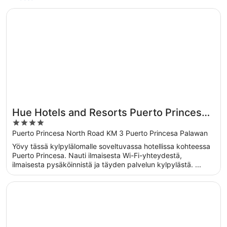
Avautuu uuteen ikkunaan
Hue Hotels and Resorts Puerto Princesa Managed by HII
Hue Hotels and Resorts Puerto Princesa
4
Managed by HII
out
Puerto Princesa North Road KM 3 Puerto Princesa Palawan
of
Yövy tässä kylpylälomalle soveltuvassa hotellissa kohteessa
5
Puerto Princesa. Nauti ilmaisesta Wi-Fi-yhteydestä,
ilmaisesta pysäköinnistä ja täyden palvelun kylpylästä. ...
Avautuu uuteen ikkunaan
Astoria Palawan