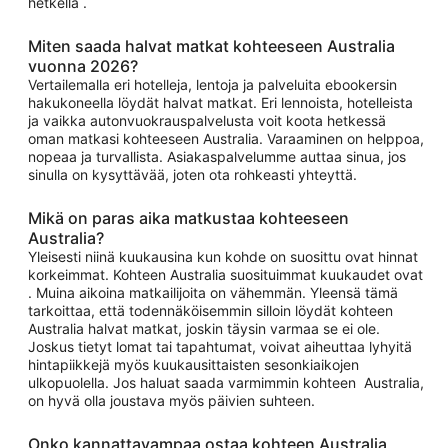
hetkellä .
Miten saada halvat matkat kohteeseen Australia
vuonna 2026?
Vertailemalla eri hotelleja, lentoja ja palveluita ebookersin
hakukoneella löydät halvat matkat. Eri lennoista, hotelleista
ja vaikka autonvuokrauspalvelusta voit koota hetkessä
oman matkasi kohteeseen Australia. Varaaminen on helppoa,
nopeaa ja turvallista. Asiakaspalvelumme auttaa sinua, jos
sinulla on kysyttävää, joten ota rohkeasti yhteyttä.
Mikä on paras aika matkustaa kohteeseen
Australia?
Yleisesti niinä kuukausina kun kohde on suosittu ovat hinnat
korkeimmat. Kohteen Australia suosituimmat kuukaudet ovat
. Muina aikoina matkailijoita on vähemmän. Yleensä tämä
tarkoittaa, että todennäköisemmin silloin löydät kohteen
Australia halvat matkat, joskin täysin varmaa se ei ole.
Joskus tietyt lomat tai tapahtumat, voivat aiheuttaa lyhyitä
hintapiikkejä myös kuukausittaisten sesonkiaikojen
ulkopuolella. Jos haluat saada varmimmin kohteen Australia,
on hyvä olla joustava myös päivien suhteen.
Onko kannattavampaa ostaa kohteen Australia