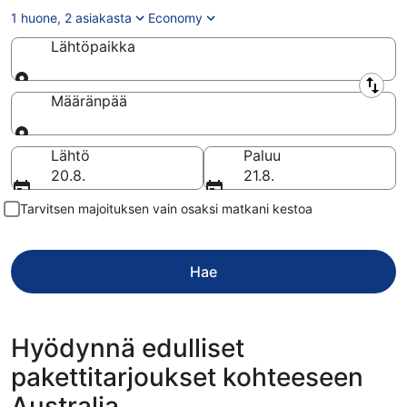
1 huone, 2 asiakasta
Economy
Lähtöpaikka
Lähtöpaikka
Määränpää
Määränpää
Lähtö
Paluu
20.8.
21.8.
Tarvitsen majoituksen vain osaksi matkani kestoa
Hae
Hyödynnä edulliset
pakettitarjoukset kohteeseen
Australia