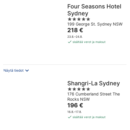
Four Seasons Hotel
Sydney
5
199 George St. Sydney NSW
out
Hinta
218 €
of
on
5
23.8.–24.8.
218 €
sisältää verot ja maksut
per
yö
Näytä tiedot
Shangri-La Sydney
5
176 Cumberland Street The
out
Rocks NSW
of
Hinta
196 €
5
on
16.8.–17.8.
196 €
sisältää verot ja maksut
per
yö