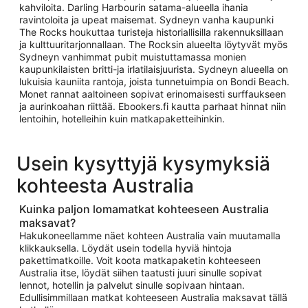
kahviloita. Darling Harbourin satama-alueella ihania
ravintoloita ja upeat maisemat. Sydneyn vanha kaupunki
The Rocks houkuttaa turisteja historiallisilla rakennuksillaan
ja kulttuuritarjonnallaan. The Rocksin alueelta löytyvät myös
Sydneyn vanhimmat pubit muistuttamassa monien
kaupunkilaisten britti-ja irlatilaisjuurista. Sydneyn alueella on
lukuisia kauniita rantoja, joista tunnetuimpia on Bondi Beach.
Monet rannat aaltoineen sopivat erinomaisesti surffaukseen
ja aurinkoahan riittää. Ebookers.fi kautta parhaat hinnat niin
lentoihin, hotelleihin kuin matkapaketteihinkin.
Usein kysyttyjä kysymyksiä
kohteesta Australia
Kuinka paljon lomamatkat kohteeseen Australia
maksavat?
Hakukoneellamme näet kohteen Australia vain muutamalla
klikkauksella. Löydät usein todella hyviä hintoja
pakettimatkoille. Voit koota matkapaketin kohteeseen
Australia itse, löydät siihen taatusti juuri sinulle sopivat
lennot, hotellin ja palvelut sinulle sopivaan hintaan.
Edullisimmillaan matkat kohteeseen Australia maksavat tällä