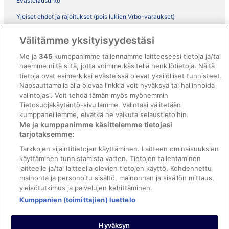
Evästelausunto
Yleiset ehdot ja rajoitukset (pois lukien Vrbo-varaukset)
Vrbon sopimusehdot
Välitämme yksityisyydestäsi
Saavutettavuus
Me ja
345
kumppanimme tallennamme laitteeseesi tietoja ja/tai
haemme niitä siitä, jotta voimme käsitellä henkilötietoja. Näitä
ebookers BONUS+ -ohjelman ehdot
tietoja ovat esimerkiksi evästeissä olevat yksilölliset tunnisteet.
Oikeudelliset tiedot / ota meihin yhteyttä
Napsauttamalla alla olevaa linkkiä voit hyväksyä tai hallinnoida
valintojasi. Voit tehdä tämän myös myöhemmin
Sisältövaatimukset ja ilmoituksen tekeminen sisällöstä
Tietosuojakäytäntö-sivullamme. Valintasi välitetään
kumppaneillemme, eivätkä ne vaikuta selaustietoihin.
Tuki
Me ja kumppanimme käsittelemme tietojasi
tarjotaksemme:
Ota yhteyttä
Tarkkojen sijaintitietojen käyttäminen. Laitteen ominaisuuksien
Varauksen muuttaminen tai peruuttaminen
käyttäminen tunnistamista varten. Tietojen tallentaminen
laitteelle ja/tai laitteella olevien tietojen käyttö. Kohdennettu
Varaa lento lentoyhtiön hyvityskupongeilla
mainonta ja personoitu sisältö, mainonnan ja sisällön mittaus,
yleisötutkimus ja palvelujen kehittäminen.
Hyvityksen hakeminen ja aikarajat
Kumppanien (toimittajien) luettelo
Hyväksyn