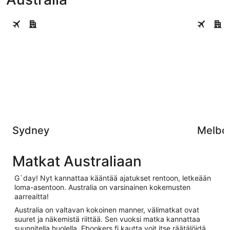
Sydney
Melbourn
Sydney
Melbo
Matkat Australiaan
G`day! Nyt kannattaa kääntää ajatukset rentoon, letkeään
loma-asentoon. Australia on varsinainen kokemusten
aarreaitta!
Australia on valtavan kokoinen manner, välimatkat ovat
suuret ja näkemistä riittää. Sen vuoksi matka kannattaa
suunnitella huolella. Ebookers.fi kautta voit itse räätälöidä