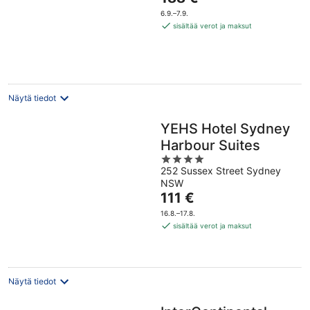
5
on
6.9.–7.9.
188 €
sisältää verot ja maksut
per
yö
Näytä tiedot
YEHS Hotel Sydney
Harbour Suites
4
252 Sussex Street Sydney
out
NSW
of
Hinta
111 €
5
on
16.8.–17.8.
111 €
sisältää verot ja maksut
per
yö
Näytä tiedot