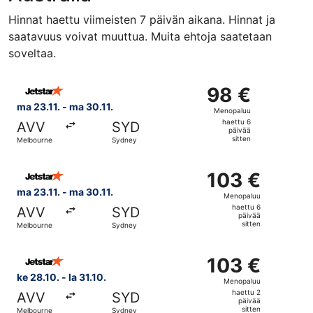
Hinnat haettu viimeisten 7 päivän aikana. Hinnat ja
saatavuus voivat muuttua. Muita ehtoja saatetaan
soveltaa.
Valitse lentoyhtiön Jetstar lento, lähtö ma 23.11. kohtee
98 €
98 €
Menopaluu,
ma 23.11. - ma 30.11.
Menopaluu
haettu
haettu 6
AVV
SYD
6
päivää
sitten
Melbourne
Sydney
päivää
sitten
Valitse lentoyhtiön Jetstar lento, lähtö ma 23.11. kohtee
103 €
103 €
Menopaluu,
ma 23.11. - ma 30.11.
Menopaluu
haettu
haettu 6
AVV
SYD
6
päivää
sitten
Melbourne
Sydney
päivää
sitten
Valitse lentoyhtiön Jetstar lento, lähtö ke 28.10. kohtees
103 €
103 €
Menopaluu,
ke 28.10. - la 31.10.
Menopaluu
haettu
haettu 2
AVV
SYD
2
päivää
sitten
Melbourne
Sydney