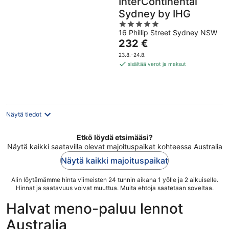
InterContinental
Sydney by IHG
5
16 Phillip Street Sydney NSW
out
Hinta
232 €
of
on
5
23.8.–24.8.
232 €
sisältää verot ja maksut
per
yö
Näytä tiedot
Etkö löydä etsimääsi?
Näytä kaikki saatavilla olevat majoituspaikat kohteessa Australia
Näytä kaikki majoituspaikat
Alin löytämämme hinta viimeisten 24 tunnin aikana 1 yölle ja 2 aikuiselle.
Hinnat ja saatavuus voivat muuttua. Muita ehtoja saatetaan soveltaa.
Halvat meno-paluu lennot
Australia