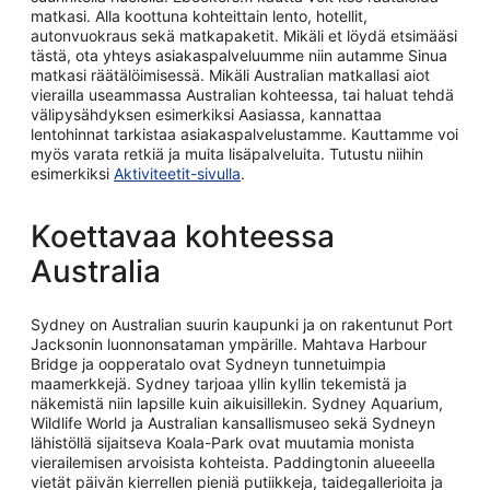
matkasi. Alla koottuna kohteittain lento, hotellit,
autonvuokraus sekä matkapaketit. Mikäli et löydä etsimääsi
tästä, ota yhteys asiakaspalveluumme niin autamme Sinua
matkasi räätälöimisessä. Mikäli Australian matkallasi aiot
vierailla useammassa Australian kohteessa, tai haluat tehdä
välipysähdyksen esimerkiksi Aasiassa, kannattaa
lentohinnat tarkistaa asiakaspalvelustamme. Kauttamme voi
myös varata retkiä ja muita lisäpalveluita. Tutustu niihin
Avautuu
esimerkiksi
Aktiviteetit-sivulla
.
uuteen
ikkunaan
Koettavaa kohteessa
Australia
Sydney on Australian suurin kaupunki ja on rakentunut Port
Jacksonin luonnonsataman ympärille. Mahtava Harbour
Bridge ja oopperatalo ovat Sydneyn tunnetuimpia
maamerkkejä. Sydney tarjoaa yllin kyllin tekemistä ja
näkemistä niin lapsille kuin aikuisillekin. Sydney Aquarium,
Wildlife World ja Australian kansallismuseo sekä Sydneyn
lähistöllä sijaitseva Koala-Park ovat muutamia monista
vierailemisen arvoisista kohteista. Paddingtonin alueeella
vietät päivän kierrellen pieniä putiikkeja, taidegallerioita ja