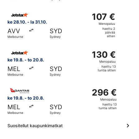
päivää
sitten
Valitse lentoyhtiön Jetstar lento, lähtö ke 28.10. kohtees
107 €
107 €
Menopaluu,
ke 28.10. - la 31.10.
Menopaluu
haettu
haettu 2
AVV
SYD
2
päivää
sitten
Melbourne
Sydney
päivää
sitten
Valitse lentoyhtiön Jetstar lento, lähtö ke 19.8. kohteest
130 €
130 €
Menopaluu,
ke 19.8. - to 20.8.
Menopaluu
haettu
haettu 13
MEL
SYD
13
tuntia sitten
Melbourne
Sydney
tuntia
sitten
Valitse lentoyhtiön Qantas Airways lento, lähtö ke 19.8. 
296 €
296 €
Menopaluu,
ke 19.8. - to 20.8.
Menopaluu
haettu
haettu 13
MEL
SYD
13
tuntia sitten
Melbourne
Sydney
tuntia
sitten
Suositellut kaupunkimatkat