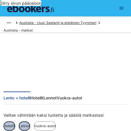
Siirry sivun pääosioon
Australia - Uusi-Seelanti ja eteläinen Tyynimeri
Australia - matkat
Australia matkat
Lento + hotelli
Hotellit
Lennot
Vuokra-autot
Valitse vähintään kaksi tuotetta ja säästä matkastasi:
Hotellit
Lennot
Vuokra-autot