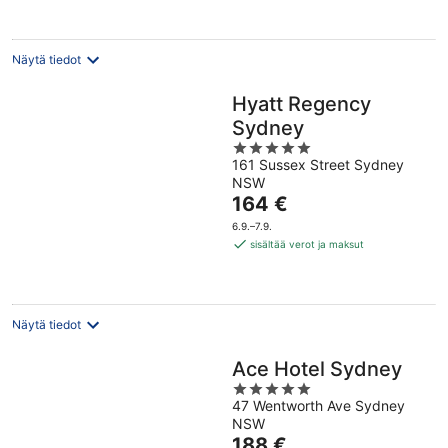
Näytä tiedot
Hyatt Regency
Sydney
5
161 Sussex Street Sydney
out
NSW
of
Hinta
164 €
5
on
6.9.–7.9.
164 €
sisältää verot ja maksut
per
yö
Näytä tiedot
Ace Hotel Sydney
5
47 Wentworth Ave Sydney
out
NSW
of
Hinta
188 €