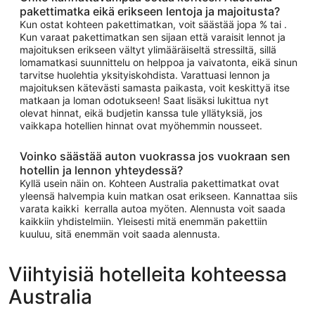
pakettimatka eikä erikseen lentoja ja majoitusta?
Kun ostat kohteen pakettimatkan, voit säästää jopa % tai .
Kun varaat pakettimatkan sen sijaan että varaisit lennot ja
majoituksen erikseen vältyt ylimääräiseltä stressiltä, sillä
lomamatkasi suunnittelu on helppoa ja vaivatonta, eikä sinun
tarvitse huolehtia yksityiskohdista. Varattuasi lennon ja
majoituksen kätevästi samasta paikasta, voit keskittyä itse
matkaan ja loman odotukseen! Saat lisäksi lukittua nyt
olevat hinnat, eikä budjetin kanssa tule yllätyksiä, jos
vaikkapa hotellien hinnat ovat myöhemmin nousseet.
Voinko säästää auton vuokrassa jos vuokraan sen
hotellin ja lennon yhteydessä?
Kyllä usein näin on. Kohteen Australia pakettimatkat ovat
yleensä halvempia kuin matkan osat erikseen. Kannattaa siis
varata kaikki kerralla autoa myöten. Alennusta voit saada
kaikkiin yhdistelmiin. Yleisesti mitä enemmän pakettiin
kuuluu, sitä enemmän voit saada alennusta.
Viihtyisiä hotelleita kohteessa
Australia