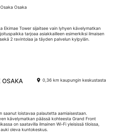
-
u Osaka Osaka
16.8.
 Ekimae Tower sijaitsee vain lyhyen kävelymatkan
ituspaikka tarjoaa asiakkailleen esimerkiksi ilmaisen
 sekä 2 ravintolaa ja täyden palvelun kylpylän.
E OSAKA
0,36 km kaupungin keskustasta
saanut loistavaa palautetta aamiaisestaan.
yhyen kävelymatkan päässä kohteesta Grand Front
ssa on saatavilla ilmainen Wi-Fi yleisissä tiloissa,
 auki oleva kuntokeskus.