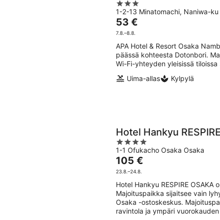
3
8.8.
-
1-2-13 Minatomachi, Naniwa-k
out
9.8.
Hinta
53 €
of
on
5
7.8.–8.8.
53 €
APA Hotel & Resort Osaka Namba
per
päässä kohteesta Dotonbori. Majo
yö
Wi-Fi-yhteyden yleisissä tiloissa
Uima-allas
Kylpylä
Hotel Hankyu RESPIR
4
1-1 Ofukacho Osaka Osaka
out
Hinta
105 €
of
on
5
23.8.–24.8.
105 €
Hotel Hankyu RESPIRE OSAKA on 
per
Majoituspaikka sijaitsee vain l
yö
Osaka -ostoskeskus. Majoituspaika
ravintola ja ympäri vuorokauden