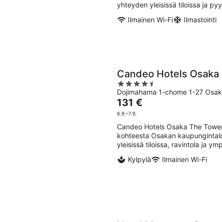
yö
yhteyden yleisissä tiloissa ja pyy
Ilmainen Wi-Fi
Ilmastointi
Candeo Hotels Osaka
4.5
Dojimahama 1-chome 1-27 Osa
out
Hinta
131 €
of
on
5
6.9.–7.9.
131 €
Candeo Hotels Osaka The Tower 
per
kohteesta Osakan kaupungintalo.
yö
yleisissä tiloissa, ravintola ja 
Kylpylä
Ilmainen Wi-Fi