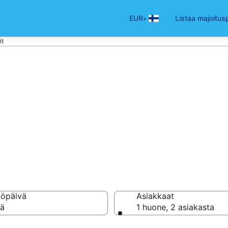
•
EUR
Listaa majoitus
it
a
a hotellia ja majoitust
töpäivä
Asiakkaat
vä
1 huone, 2 asiakasta