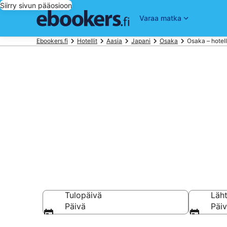
Siirry sivun pääosioon
Varaa matka
Ebookers.fi
Hotellit
Aasia
Japani
Osaka
Osaka – hotell
Hotellit Osak
Vertaa 7 551 halpa
Tulopäivä
Läh
Päivä
Päi