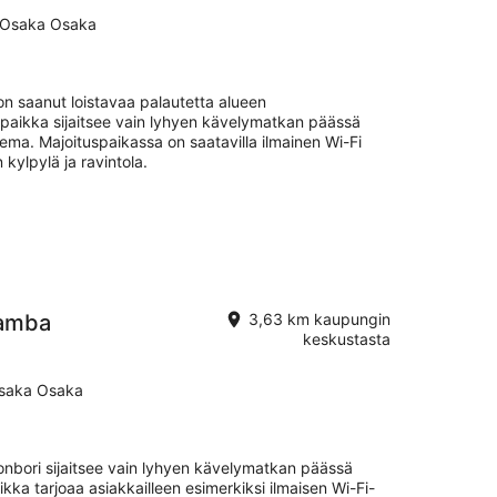
u Osaka Osaka
n saanut loistavaa palautetta alueen
spaikka sijaitsee vain lyhyen kävelymatkan päässä
a. Majoituspaikassa on saatavilla ilmainen Wi-Fi
 kylpylä ja ravintola.
Namba
3,63 km kaupungin
keskustasta
saka Osaka
ori sijaitsee vain lyhyen kävelymatkan päässä
kka tarjoaa asiakkailleen esimerkiksi ilmaisen Wi-Fi-