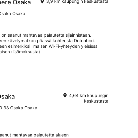
mere Osaka
3,9 km kaupungin keskustasta
 Osaka Osaka
on saanut mahtavaa palautetta sijainnistaan.
yhyen kävelymatkan päässä kohteesta Dotonbori.
leen esimerkiksi ilmaisen Wi-Fi-yhteyden yleisissä
iaisen (lisämaksusta).
Osaka
4,64 km kaupungin
keskustasta
0 33 Osaka Osaka
aanut mahtavaa palautetta alueen