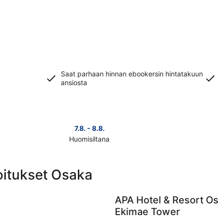
Saat parhaan hinnan ebookersin hintatakuun
ansiosta
7.8. - 8.8.
Huomisiltana
Tarkista
Tarkista
kohteen
kohteen
Osaka
Osaka
joitukset Osaka
hinnat
hinnat
huomisillaksi
täksi
eli
viikonlo
APA Hotel & Resort 
7.8.
eli
Ekimae Tower
-
7.8.