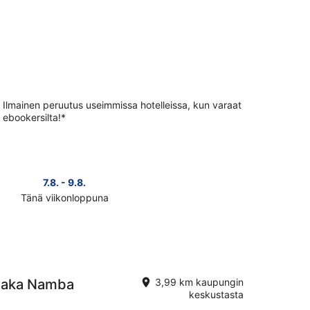
Ilmainen peruutus useimmissa hotelleissa, kun varaat
ebookersilta!*
7.8. - 9.8.
14.8. 
Tänä viikonloppuna
Ensi vii
Tarkista
kohteen
Osaka
hinnat
ensi
puksi
viikonlopuksi
Osaka Namba
3,99 km kaupungin
eli
keskustasta
14.8.