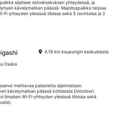
spaikka sijaitsee ostoskeskuksen yhteydessä, ja
 lyhyen kävelymatkan päässä. Majoituspaikka tarjoaa
i-Fi-yhteyden yleisissä tiloissa sekä 5 ravintolaa ja 2
igashi
4,18 km kaupungin keskustasta
ka Osaka
aanut mahtavaa palautetta sijainnistaan.
yhyen kävelymatkan päässä kohteesta Dotonbori.
i ilmaisen Wi-Fi-yhteyden yleisissä tiloissa sekä
usta).