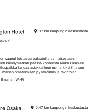
gton Hotel
37 km kaupungin keskustasta
saka-fu
 on saanut loistavaa palautetta aamiaisestaan.
yhyen kävelymatkan päässä kohteesta Rinku Pleasure
uspaikka tarjoaa asiakkailleen esimerkiksi ilmaisen
, ilmaisen omatoimisen pysäköinnin ja ravintolan.
Ilmainen Wi-Fi
ere Osaka
0,47 km kaupungin keskustasta