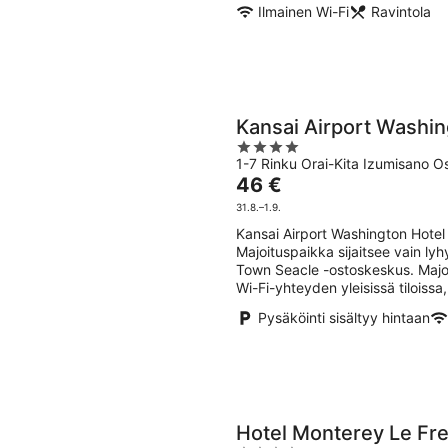
Ilmainen Wi-Fi
Ravintola
Kansai Airport Washin
4
1-7 Rinku Orai-Kita Izumisano O
out
Hinta
46 €
of
on
5
31.8.–1.9.
46 €
Kansai Airport Washington Hotel
per
Majoituspaikka sijaitsee vain l
yö
Town Seacle -ostoskeskus. Majoit
Wi-Fi-yhteyden yleisissä tiloissa
Pysäköinti sisältyy hintaan
Hotel Monterey Le Fr