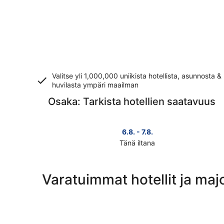
Valitse yli 1,000,000 uniikista hotellista, asunnosta &
huvilasta ympäri maailman
Osaka: Tarkista hotellien saatavuus
6.8. - 7.8.
Tänä iltana
Tarkista
kohteen
Osaka
Varatuimmat hotellit ja ma
hinnat
täksi
illaksi
eli
6.8.