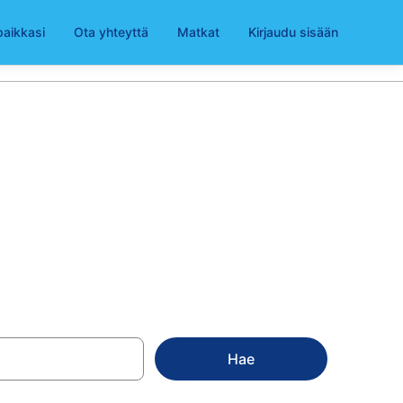
paikkasi
Ota yhteyttä
Matkat
Kirjaudu sisään
a alkaen 21 €
Hae