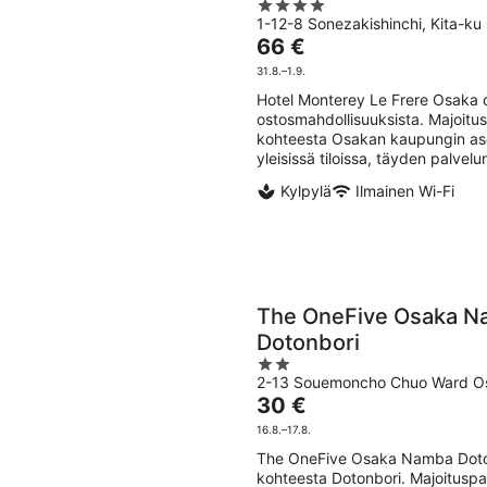
4
1-12-8 Sonezakishinchi, Kita-k
out
Hinta
66 €
of
on
5
31.8.–1.9.
66 €
Hotel Monterey Le Frere Osaka o
per
ostosmahdollisuuksista. Majoitu
yö
kohteesta Osakan kaupungin asem
yleisissä tiloissa, täyden palvelun
Kylpylä
Ilmainen Wi-Fi
The OneFive Osaka 
Dotonbori
2
2-13 Souemoncho Chuo Ward O
out
Hinta
30 €
of
on
5
16.8.–17.8.
30 €
The OneFive Osaka Namba Dotonb
per
kohteesta Dotonbori. Majoituspai