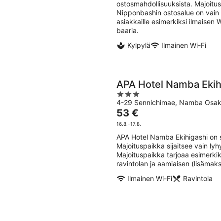
ostosmahdollisuuksista. Majoitu
yö
Nipponbashin ostosalue on vain
asiakkaille esimerkiksi ilmaisen W
baaria.
Kylpylä
Ilmainen Wi-Fi
APA Hotel Namba Ekih
3
4-29 Sennichimae, Namba Osa
out
Hinta
53 €
of
on
5
16.8.–17.8.
53 €
APA Hotel Namba Ekihigashi on s
per
Majoituspaikka sijaitsee vain l
yö
Majoituspaikka tarjoaa esimerkiks
ravintolan ja aamiaisen (lisämaks
Ilmainen Wi-Fi
Ravintola