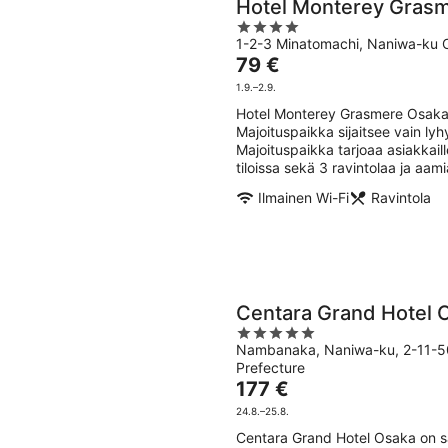
Hotel Monterey Gras
4
1-2-3 Minatomachi, Naniwa-ku
out
Hinta
79 €
of
on
5
1.9.–2.9.
79 €
Hotel Monterey Grasmere Osaka 
per
Majoituspaikka sijaitsee vain l
yö
Majoituspaikka tarjoaa asiakkail
tiloissa sekä 3 ravintolaa ja aam
Ilmainen Wi-Fi
Ravintola
Centara Grand Hotel 
5
Nambanaka, Naniwa-ku, 2-11-5
out
Prefecture
of
Hinta
177 €
5
on
24.8.–25.8.
177 €
Centara Grand Hotel Osaka on s
per