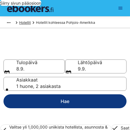
Siirry sivun pääosioon
Hotellit
Hotellit kohteessa Pohjois-Amerikka
Halvat hotellit ja majoitukset
Pohjois-Amerikka
Tulopäivä
Lähtöpäivä
8.9.
9.9.
Asiakkaat
1 huone, 2 asiakasta
Hae
Valitse yli 1,000,000 uniikista hotellista, asunnosta &
Saat