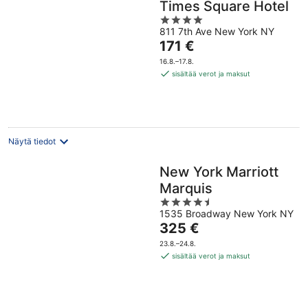
Times Square Hotel
4
811 7th Ave New York NY
out
Hinta
171 €
of
on
5
16.8.–17.8.
171 €
sisältää verot ja maksut
per
yö
Näytä tiedot
New York Marriott
Marquis
4.5
1535 Broadway New York NY
out
Hinta
325 €
of
on
5
23.8.–24.8.
325 €
sisältää verot ja maksut
per
yö