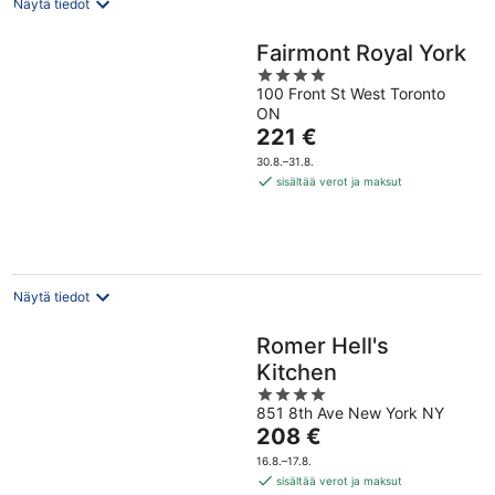
Näytä tiedot
Fairmont Royal York
4
100 Front St West Toronto
out
ON
of
Hinta
221 €
5
on
30.8.–31.8.
221 €
sisältää verot ja maksut
per
yö
Näytä tiedot
Romer Hell's
Kitchen
4
851 8th Ave New York NY
out
Hinta
208 €
of
on
5
16.8.–17.8.
208 €
sisältää verot ja maksut