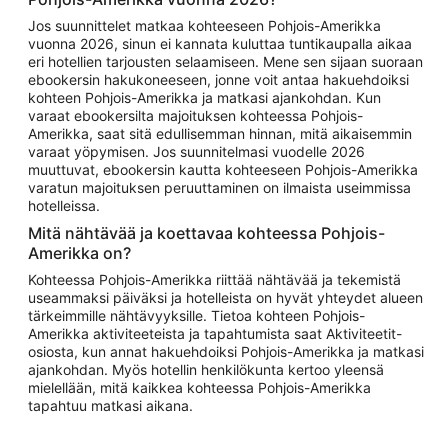
Jos suunnittelet matkaa kohteeseen Pohjois-Amerikka
vuonna 2026, sinun ei kannata kuluttaa tuntikaupalla aikaa
eri hotellien tarjousten selaamiseen. Mene sen sijaan suoraan
ebookersin hakukoneeseen, jonne voit antaa hakuehdoiksi
kohteen Pohjois-Amerikka ja matkasi ajankohdan. Kun
varaat ebookersilta majoituksen kohteessa Pohjois-
Amerikka, saat sitä edullisemman hinnan, mitä aikaisemmin
varaat yöpymisen. Jos suunnitelmasi vuodelle 2026
muuttuvat, ebookersin kautta kohteeseen Pohjois-Amerikka
varatun majoituksen peruuttaminen on ilmaista useimmissa
hotelleissa.
Mitä nähtävää ja koettavaa kohteessa Pohjois-
Amerikka on?
Kohteessa Pohjois-Amerikka riittää nähtävää ja tekemistä
useammaksi päiväksi ja hotelleista on hyvät yhteydet alueen
tärkeimmille nähtävyyksille. Tietoa kohteen Pohjois-
Amerikka aktiviteeteista ja tapahtumista saat Aktiviteetit-
osiosta, kun annat hakuehdoiksi Pohjois-Amerikka ja matkasi
ajankohdan. Myös hotellin henkilökunta kertoo yleensä
mielellään, mitä kaikkea kohteessa Pohjois-Amerikka
tapahtuu matkasi aikana.