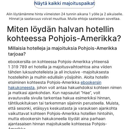
Näytä kaikki majoituspaikat
Alin löytämämme hinta viimeisten 24 tunnin aikana 1 yölle ja 2 aikuiselle.
Hinnat ja saatavuus voivat muuttua. Muita ehtoja saatetaan soveltaa.
Miten löydän halvan hotellin
kohteessa Pohjois-Amerikka?
Millaisia hotelleja ja majoituksia Pohjois-Amerikka
tarjoaa?
ebookersilla on kohteessa Pohjois-Amerikka yhteensä
1 319 789 eri hotellia ja majoitusvaihtoehtoa aina viiden
tähden luksushotelleista ja all inclusive -majoituksesta
hostelleihin ja muihin edullisiin yösijoihin. Aloita hotellin
etsiminen kohteesta Pohjois-Amerikka
ebookersin
hakukoneesta
, johon voit antaa hakuehdoiksi kohteen nimen
ja matkasi ajankohdan. Kun napsautat ”Hae”, voit
avautuvalla sivulla tarkentaa hakua esimerkiksi hinnan,
tähtiluokituksen tai tarkemman sijainnin perusteella. Muista,
että sesonki, etäisyys keskustasta ja varauksen ajankohta
vaikuttavat kohteen Pohjois-Amerikka hotellien hintoihin,
mutta ebookersin hakukoneella löydät aina parhaan
ajantasaisen hinnan majoitukselle kohteessa Pohjois-
Amerikka.