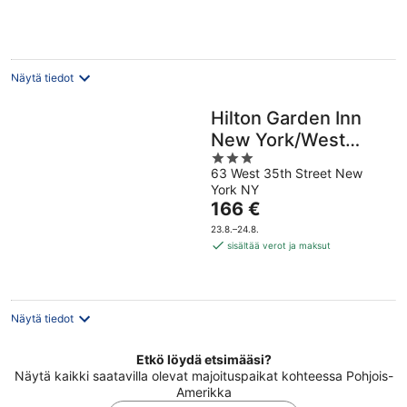
per
yö
Näytä tiedot
Hilton Garden Inn
New York/West
3
35th Street
63 West 35th Street New
out
York NY
of
Hinta
166 €
5
on
23.8.–24.8.
166 €
sisältää verot ja maksut
per
yö
Näytä tiedot
Etkö löydä etsimääsi?
Näytä kaikki saatavilla olevat majoituspaikat kohteessa Pohjois-
Amerikka