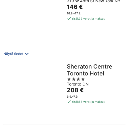
319 W 48th St New York NY
out
Hinta
146 €
of
on
5
16.8.–17.8.
146 €
sisältää verot ja maksut
per
yö
Näytä tiedot
Sheraton Centre
Toronto Hotel
4
Toronto ON
out
Hinta
208 €
of
on
5
6.9.–7.9.
208 €
sisältää verot ja maksut
per
yö