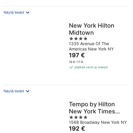
Näytä tiedot
New York Hilton
Midtown
4
1335 Avenue Of The
out
Americas New York NY
of
Hinta
197 €
5
on
16.8.–17.8.
197 €
sisältää verot ja maksut
per
yö
Näytä tiedot
Tempo by Hilton
New York Times
4
Square
1568 Broadway New York NY
out
Hinta
192 €
of