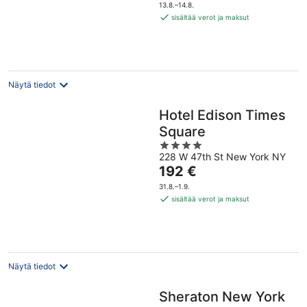
on
5
13.8.–14.8.
192 €
sisältää verot ja maksut
per
yö
Näytä tiedot
Hotel Edison Times
Square
4
228 W 47th St New York NY
out
Hinta
192 €
of
on
5
31.8.–1.9.
192 €
sisältää verot ja maksut
per
yö
Näytä tiedot
Sheraton New York