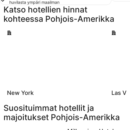
huvilasta ympäri maailman
Katso hotellien hinnat
kohteessa Pohjois-Amerikka
New York
Las Vegas
New York
Las V
Suosituimmat hotellit ja
majoitukset Pohjois-Amerikka