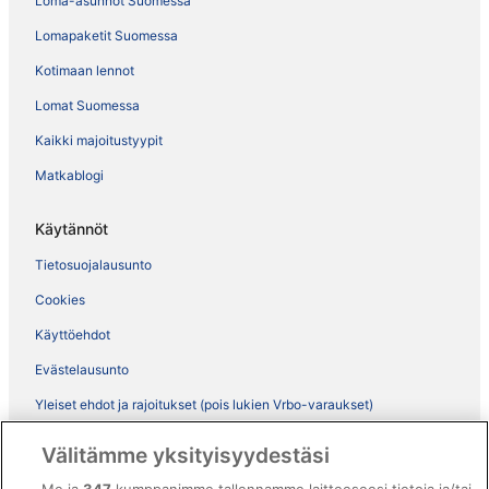
Loma-asunnot Suomessa
Lomapaketit Suomessa
Kotimaan lennot
Lomat Suomessa
Kaikki majoitustyypit
Matkablogi
Käytännöt
Tietosuojalausunto
Cookies
Käyttöehdot
Evästelausunto
Yleiset ehdot ja rajoitukset (pois lukien Vrbo-varaukset)
Vrbon sopimusehdot
Välitämme yksityisyydestäsi
Saavutettavuus