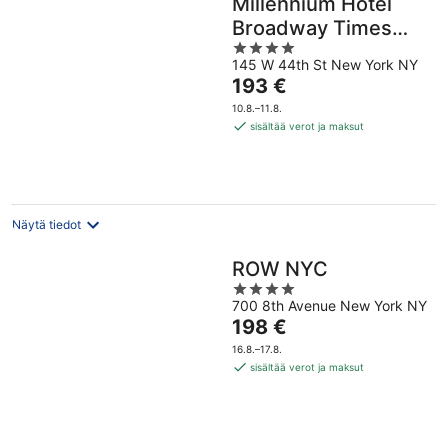
Millennium Hotel
Broadway Times
4
Square
145 W 44th St New York NY
out
Hinta
193 €
of
on
5
10.8.–11.8.
193 €
sisältää verot ja maksut
per
yö
Näytä tiedot
ROW NYC
4
700 8th Avenue New York NY
out
Hinta
198 €
of
on
5
16.8.–17.8.
198 €
sisältää verot ja maksut
per
yö