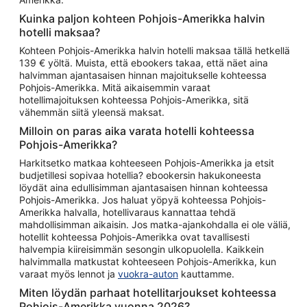
Kuinka paljon kohteen Pohjois-Amerikka halvin
hotelli maksaa?
Kohteen Pohjois-Amerikka halvin hotelli maksaa tällä hetkellä
139 € yöltä. Muista, että ebookers takaa, että näet aina
halvimman ajantasaisen hinnan majoitukselle kohteessa
Pohjois-Amerikka. Mitä aikaisemmin varaat
hotellimajoituksen kohteessa Pohjois-Amerikka, sitä
vähemmän siitä yleensä maksat.
Milloin on paras aika varata hotelli kohteessa
Pohjois-Amerikka?
Harkitsetko matkaa kohteeseen Pohjois-Amerikka ja etsit
budjetillesi sopivaa hotellia? ebookersin hakukoneesta
löydät aina edullisimman ajantasaisen hinnan kohteessa
Pohjois-Amerikka. Jos haluat yöpyä kohteessa Pohjois-
Amerikka halvalla, hotellivaraus kannattaa tehdä
mahdollisimman aikaisin. Jos matka-ajankohdalla ei ole väliä,
hotellit kohteessa Pohjois-Amerikka ovat tavallisesti
halvempia kiireisimmän sesongin ulkopuolella. Kaikkein
halvimmalla matkustat kohteeseen Pohjois-Amerikka, kun
varaat myös lennot ja
vuokra-auton
kauttamme.
Miten löydän parhaat hotellitarjoukset kohteessa
Pohjois-Amerikka vuonna 2026?