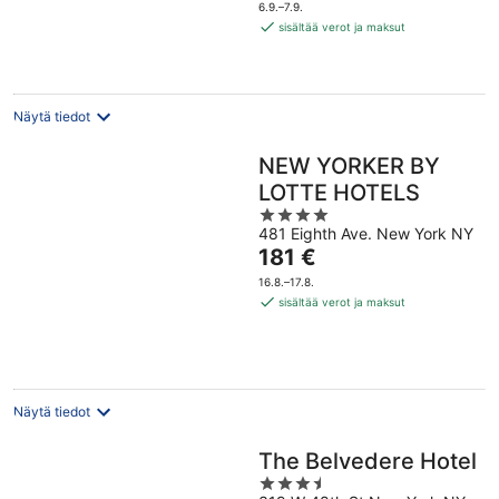
on
6.9.–7.9.
221 €
sisältää verot ja maksut
per
yö
Näytä tiedot
NEW YORKER BY
LOTTE HOTELS
4
481 Eighth Ave. New York NY
out
Hinta
181 €
of
on
5
16.8.–17.8.
181 €
sisältää verot ja maksut
per
yö
Näytä tiedot
The Belvedere Hotel
3.5