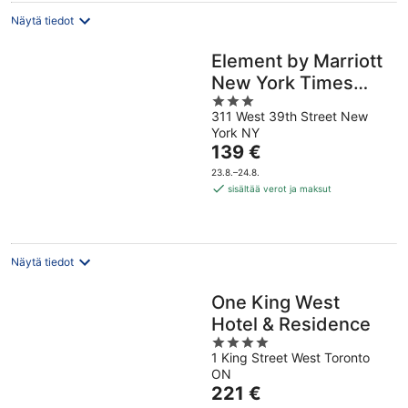
Näytä tiedot
Element by Marriott
New York Times
3
Square West
311 West 39th Street New
out
York NY
of
Hinta
139 €
5
on
23.8.–24.8.
139 €
sisältää verot ja maksut
per
yö
Näytä tiedot
One King West
Hotel & Residence
4
1 King Street West Toronto
out
ON
of
Hinta
221 €
5