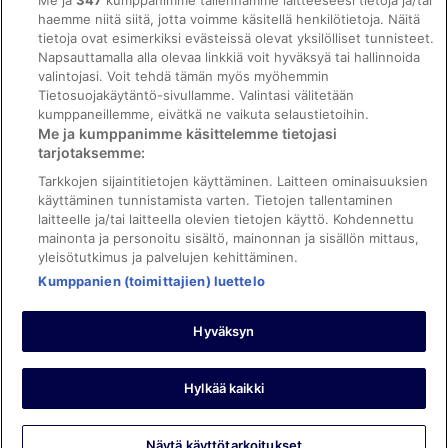
Me ja
347
kumppanimme tallennamme laitteeseesi tietoja ja/tai
haemme niitä siitä, jotta voimme käsitellä henkilötietoja. Näitä
ebookers BONUS+ -ohjelman ehdot
tietoja ovat esimerkiksi evästeissä olevat yksilölliset tunnisteet.
Oikeudelliset tiedot / ota meihin yhteyttä
Napsauttamalla alla olevaa linkkiä voit hyväksyä tai hallinnoida
valintojasi. Voit tehdä tämän myös myöhemmin
Sisältövaatimukset ja ilmoituksen tekeminen sisällöstä
Tietosuojakäytäntö-sivullamme. Valintasi välitetään
kumppaneillemme, eivätkä ne vaikuta selaustietoihin.
Tuki
Me ja kumppanimme käsittelemme tietojasi
tarjotaksemme:
Ota yhteyttä
Tarkkojen sijaintitietojen käyttäminen. Laitteen ominaisuuksien
Varauksen muuttaminen tai peruuttaminen
käyttäminen tunnistamista varten. Tietojen tallentaminen
laitteelle ja/tai laitteella olevien tietojen käyttö. Kohdennettu
Varaa lento lentoyhtiön hyvityskupongeilla
mainonta ja personoitu sisältö, mainonnan ja sisällön mittaus,
yleisötutkimus ja palvelujen kehittäminen.
Hyvityksen hakeminen ja aikarajat
Kumppanien (toimittajien) luettelo
Hyväksyn
©2026 Expedia, Inc., Expedia Groupin yritys. Kaikki oikeudet
pidätetään. ebookers ja ebookersin logo ovat Expedia, Inc.:n
tavaramerkkejä tai rekisteröityjä tavaramerkkejä.
Hylkää kaikki
Näytä käyttötarkoitukset