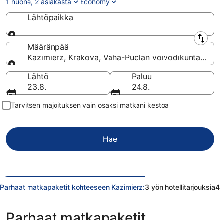
1 huone, 2 asiakasta
Economy
Lähtöpaikka
Lähtöpaikka
Määränpää
Kazimierz, Krakova, Vähä-Puolan voivodikunta, Puo
Määränpää
Lähtö
Paluu
23.8.
24.8.
Tarvitsen majoituksen vain osaksi matkani kestoa
Hae
Parhaat matkapaketit kohteeseen Kazimierz:
3 yön hotellitarjouksia
4
Parhaat matkapaketit