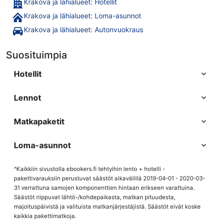
Krakova ja lähialueet: Hotellit
Krakova ja lähialueet: Loma-asunnot
Krakova ja lähialueet: Autonvuokraus
Suosituimpia
Hotellit
Lennot
Matkapaketit
Loma-asunnot
^Kaikkiin sivustolla ebookers.fi tehtyihin lento + hotelli -
pakettivarauksiin perustuvat säästöt aikavälillä 2019-04-01 - 2020-03-
31 verrattuna samojen komponenttien hintaan erikseen varattuina.
Säästöt riippuvat lähtö-/kohdepaikasta, matkan pituudesta,
majoituspäivistä ja valituista matkanjärjestäjistä. Säästöt eivät koske
kaikkia pakettimatkoja.