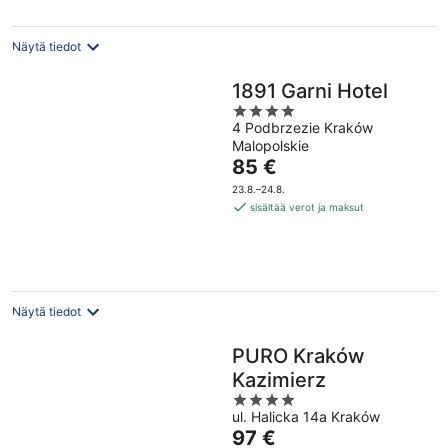
yö
Näytä tiedot
1891 Garni Hotel
4
4 Podbrzezie Kraków
out
Malopolskie
of
Hinta
85 €
5
on
23.8.–24.8.
85 €
sisältää verot ja maksut
per
yö
Näytä tiedot
PURO Kraków
Kazimierz
4
ul. Halicka 14a Kraków
out
Hinta
97 €
of