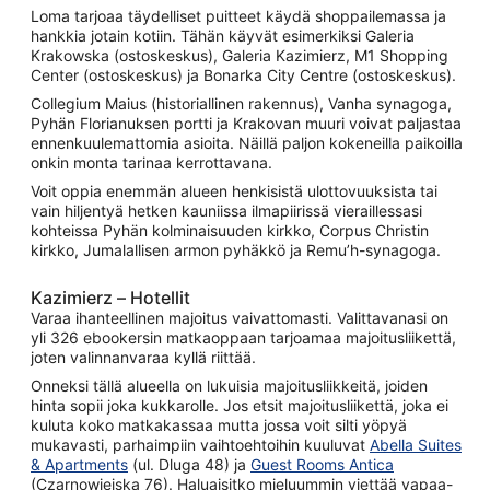
Loma tarjoaa täydelliset puitteet käydä shoppailemassa ja
hankkia jotain kotiin. Tähän käyvät esimerkiksi Galeria
Krakowska (ostoskeskus), Galeria Kazimierz, M1 Shopping
Center (ostoskeskus) ja Bonarka City Centre (ostoskeskus).
Collegium Maius (historiallinen rakennus), Vanha synagoga,
Pyhän Florianuksen portti ja Krakovan muuri voivat paljastaa
ennenkuulemattomia asioita. Näillä paljon kokeneilla paikoilla
onkin monta tarinaa kerrottavana.
Voit oppia enemmän alueen henkisistä ulottovuuksista tai
vain hiljentyä hetken kauniissa ilmapiirissä vieraillessasi
kohteissa Pyhän kolminaisuuden kirkko, Corpus Christin
kirkko, Jumalallisen armon pyhäkkö ja Remu’h-synagoga.
Kazimierz – Hotellit
Varaa ihanteellinen majoitus vaivattomasti. Valittavanasi on
yli 326 ebookersin matkaoppaan tarjoamaa majoitusliikettä,
joten valinnanvaraa kyllä riittää.
Onneksi tällä alueella on lukuisia majoitusliikkeitä, joiden
hinta sopii joka kukkarolle. Jos etsit majoitusliikettä, joka ei
kuluta koko matkakassaa mutta jossa voit silti yöpyä
mukavasti, parhaimpiin vaihtoehtoihin kuuluvat
Abella Suites
& Apartments
(ul. Dluga 48) ja
Guest Rooms Antica
(Czarnowiejska 76). Haluaisitko mieluummin viettää vapaa-