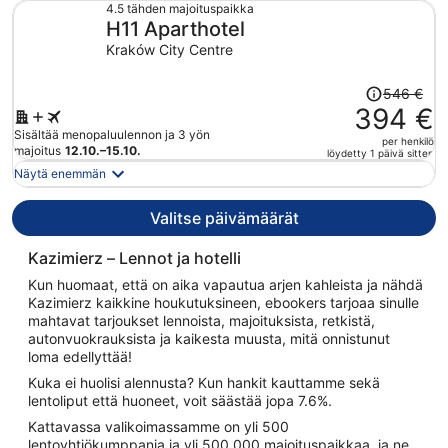
623 €
4.5 tähden majoituspaikka
H11 Aparthotel
per
henkilö
Kraków City Centre
Hinta
546 €
oli
394 €
546 €,
Sisältää menopaluulennon ja 3 yön
per henkilö
hinta
majoitus
12.10.–15.10.
löydetty 1 päivä sitten
on
Näytä enemmän
nyt
394 €
Valitse päivämäärät
per
henkilö
Kazimierz – Lennot ja hotelli
Kun huomaat, että on aika vapautua arjen kahleista ja nähdä
Kazimierz kaikkine houkutuksineen, ebookers tarjoaa sinulle
mahtavat tarjoukset lennoista, majoituksista, retkistä,
autonvuokrauksista ja kaikesta muusta, mitä onnistunut
loma edellyttää!
Kuka ei huolisi alennusta? Kun hankit kauttamme sekä
lentoliput että huoneet, voit säästää jopa 7.6%.
Kattavassa valikoimassamme on yli 500
lentoyhtiökumppania ja yli 500 000 majoituspaikkaa, ja ne