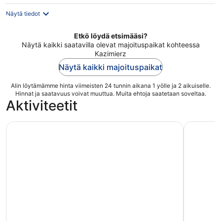
Näytä tiedot
Etkö löydä etsimääsi?
Näytä kaikki saatavilla olevat majoituspaikat kohteessa
Kazimierz
Näytä kaikki majoituspaikat
Alin löytämämme hinta viimeisten 24 tunnin aikana 1 yölle ja 2 aikuiselle.
Hinnat ja saatavuus voivat muuttua. Muita ehtoja saatetaan soveltaa.
Aktiviteetit
Kiertomatka Auschwitz-Birkenaun keskitysleirin muistomer
Wieliczka