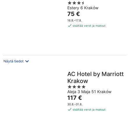
3.5
Estery 6 Kraków
out
Hinta
75 €
of
on
5
16.8.–17.8.
75 €
sisältää verot ja maksut
per
yö
Näytä tiedot
AC Hotel by Marriott
Krakow
4
Aleja 3 Maja 51 Kraków
out
Hinta
117 €
of
on
5
30.8.–31.8.
117 €
sisältää verot ja maksut
per
yö