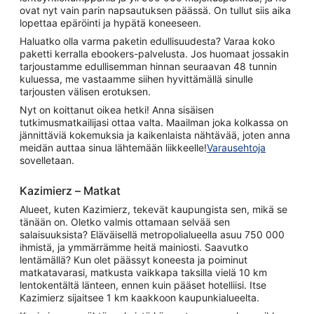
ovat nyt vain parin napsautuksen päässä. On tullut siis aika
lopettaa epäröinti ja hypätä koneeseen.
Haluatko olla varma paketin edullisuudesta? Varaa koko
paketti kerralla ebookers-palvelusta. Jos huomaat jossakin
tarjoustamme edullisemman hinnan seuraavan 48 tunnin
kuluessa, me vastaamme siihen hyvittämällä sinulle
tarjousten välisen erotuksen.
Nyt on koittanut oikea hetki! Anna sisäisen
tutkimusmatkailijasi ottaa valta. Maailman joka kolkassa on
jännittäviä kokemuksia ja kaikenlaista nähtävää, joten anna
meidän auttaa sinua lähtemään liikkeelle!
Varausehtoja
sovelletaan.
Kazimierz – Matkat
Alueet, kuten Kazimierz, tekevät kaupungista sen, mikä se
tänään on. Oletko valmis ottamaan selvää sen
salaisuuksista? Eläväisellä metropolialueella asuu 750 000
ihmistä, ja ymmärrämme heitä mainiosti. Saavutko
lentämällä? Kun olet päässyt koneesta ja poiminut
matkatavarasi, matkusta vaikkapa taksilla vielä 10 km
lentokentältä länteen, ennen kuin pääset hotelliisi. Itse
Kazimierz sijaitsee 1 km kaakkoon kaupunkialueelta.