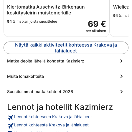
Kiertomatka Auschwitz-Birkenaun
Wieliczk
keskitysleirin muistomerkille
94 %
matkai
69 €
94 %
matkailijoista suosittelee
per aikuinen
Näytä kaikki aktiviteetit kohteessa Krakova ja
lähialueet
Matkaideoita lähellä kohdetta Kazimierz
Muita lomakohteita
Suosituimmat matkakohteet 2026
Lennot ja hotellit Kazimierz
Lennot kohteeseen Krakova ja lähialueet
Lennot kohteesta Krakova ja lähialueet