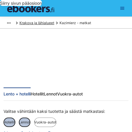
Siirry sivun pääosioon
Krakova ja lähialueet
Kazimierz - matkat
Kazimierz matkat
Lento + hotelli
Hotellit
Lennot
Vuokra-autot
Valitse vähintään kaksi tuotetta ja säästä matkastasi:
Hotellit
Lennot
Vuokra-autot