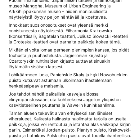
Puolan ilmailumuseo, Japanilaisen taiteen ja teknologian
museo Manggha, Museum of Urban Engineering ja
Arkkihiippakunnan museo – niiden monipuolisista
näyttelyistä löytyy paljon nähtävää ja koettavaa.
Innokkaat suosionosoitukset ovat yleensä merkki
onnistuneesta näytöksestä. Filharmonia Krakowska
(konserttisali), Bagatelan teatteri, Juliusz Slowacki -teatteri
ja Groteska-teatteri ovat parhaita paikkoja kokea tämä.
Mikään ei voita lomaa perheen pienimpien kanssa, jos pidät
touhusta ja puuhastelusta. Jagiellonian kirjasto ja
Czartoryskin ruhtinaiden kirjasto auttavat sinuakin
löytämään sisäisen lapsesi.
Lohikäärmeen luola, Panieńskie Skały ja Łąki Nowohuckien
puisto kutsuvat astumaan ulkoilmaan ihastelemaan
henkeäsalpaavia maisemia.
Jos tahdot nähdä paikallisia kasveja aidossa
elinympäristössään, ota kohteeksesi Jagellon yliopiston
kasvitieteellinen puutarha ja Wawelin kuninkaanlinna.
Tämän alueen tekevät aivan erityiseksi sen läheiset
viheralueet. Kaikesta hulinasta huolimatta tarjolla on useita
paikkoja, joissa voi rentoutua ja istahtaa alas vaikkapa kirjan
pariin. Esimerkiksi Jordan-puisto, Plantyn puisto, Krakowski-
puisto ja Lotnikow Polskichin puisto ovat todella ihanteellisia.