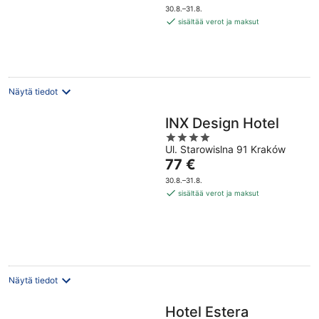
on
5
30.8.–31.8.
97 €
sisältää verot ja maksut
per
yö
Näytä tiedot
INX Design Hotel
4
Ul. Starowislna 91 Kraków
out
Hinta
77 €
of
on
5
30.8.–31.8.
77 €
sisältää verot ja maksut
per
yö
Näytä tiedot
Hotel Estera