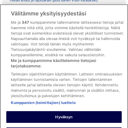
Yleiset ehdot ja rajoitukset (pois lukien Vrbo-varaukset)
Vrbon sopimusehdot
Välitämme yksityisyydestäsi
Saavutettavuus
Me ja
347
kumppanimme tallennamme laitteeseesi tietoja ja/tai
haemme niitä siitä, jotta voimme käsitellä henkilötietoja. Näitä
ebookers BONUS+ -ohjelman ehdot
tietoja ovat esimerkiksi evästeissä olevat yksilölliset tunnisteet.
Oikeudelliset tiedot / ota meihin yhteyttä
Napsauttamalla alla olevaa linkkiä voit hyväksyä tai hallinnoida
valintojasi. Voit tehdä tämän myös myöhemmin
Sisältövaatimukset ja ilmoituksen tekeminen sisällöstä
Tietosuojakäytäntö-sivullamme. Valintasi välitetään
kumppaneillemme, eivätkä ne vaikuta selaustietoihin.
Tuki
Me ja kumppanimme käsittelemme tietojasi
tarjotaksemme:
Ota yhteyttä
Tarkkojen sijaintitietojen käyttäminen. Laitteen ominaisuuksien
Varauksen muuttaminen tai peruuttaminen
käyttäminen tunnistamista varten. Tietojen tallentaminen
laitteelle ja/tai laitteella olevien tietojen käyttö. Kohdennettu
Varaa lento lentoyhtiön hyvityskupongeilla
mainonta ja personoitu sisältö, mainonnan ja sisällön mittaus,
yleisötutkimus ja palvelujen kehittäminen.
Hyvityksen hakeminen ja aikarajat
Kumppanien (toimittajien) luettelo
Hyväksyn
©2026 Expedia, Inc., Expedia Groupin yritys. Kaikki oikeudet
pidätetään. ebookers ja ebookersin logo ovat Expedia, Inc.:n