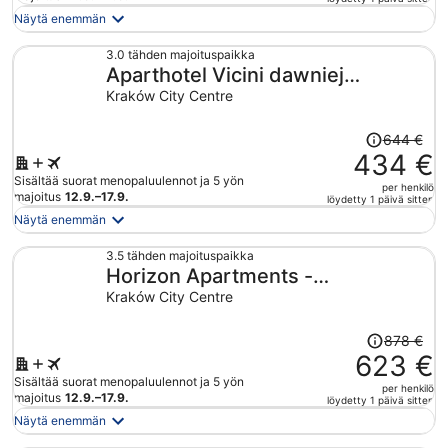
on
Näytä enemmän
nyt
443 €
3.0 tähden majoituspaikka
Aparthotel Vicini dawniej
per
henkilö
Aparthotel Oberża
Kraków City Centre
Hinta
644 €
oli
434 €
644 €,
Sisältää suorat menopaluulennot ja 5 yön
per henkilö
hinta
majoitus
12.9.–17.9.
löydetty 1 päivä sitten
on
Näytä enemmän
nyt
434 €
3.5 tähden majoituspaikka
Horizon Apartments -
per
henkilö
Radziwiłłowska
Kraków City Centre
Hinta
878 €
oli
623 €
878 €,
Sisältää suorat menopaluulennot ja 5 yön
per henkilö
hinta
majoitus
12.9.–17.9.
löydetty 1 päivä sitten
on
Näytä enemmän
nyt