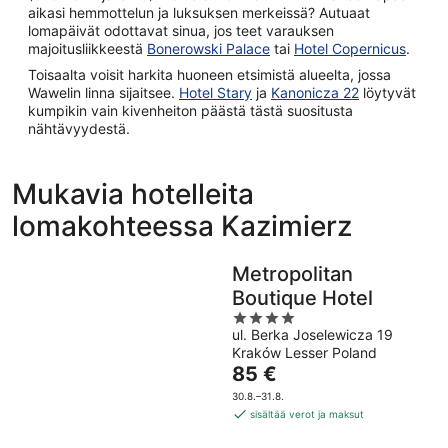
aikasi hemmottelun ja luksuksen merkeissä? Autuaat
lomapäivät odottavat sinua, jos teet varauksen
majoitusliikkeestä
Bonerowski Palace
tai
Hotel Copernicus
.
Toisaalta voisit harkita huoneen etsimistä alueelta, jossa
Wawelin linna sijaitsee.
Hotel Stary
ja
Kanonicza 22
löytyvät
kumpikin vain kivenheiton päästä tästä suositusta
nähtävyydestä.
Mukavia hotelleita
lomakohteessa Kazimierz
Metropolitan
Boutique Hotel
4
ul. Berka Joselewicza 19
out
Kraków Lesser Poland
of
Hinta
85 €
5
on
30.8.–31.8.
85 €
sisältää verot ja maksut
per