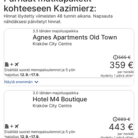
kohteeseen Kazimierz:
Hinnat löydetty viimeisten 48 tunnin aikana. Napsauta
nähdäksesi päivitetyt hinnat.
3.5 tähden majoituspaikka
Agnes Apartments Old Town
Kraków City Centre
Hinta
565 €
oli
359 €
565 €,
Sisältää suorat menopaluulennot ja 5 yön
per henkilö
hinta
majoitus
12.9.–17.9.
löydetty 1 päivä sitten
on
Näytä enemmän
nyt
359 €
3.0 tähden majoituspaikka
Hotel M4 Boutique
per
henkilö
Kraków City Centre
Hinta
689 €
oli
443 €
689 €,
Sisältää suorat menopaluulennot ja 5 yön
per henkilö
hinta
majoitus
12.9.–17.9.
löydetty 1 päivä sitten