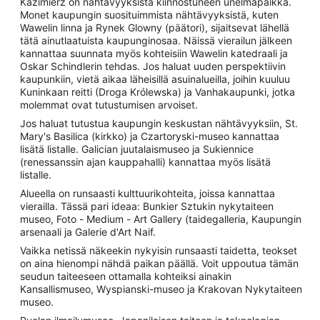
Kazimierz on nähtävyyksistä kiinnostuneen unelmapaikka.
Monet kaupungin suosituimmista nähtävyyksistä, kuten
Wawelin linna ja Rynek Glowny (päätori), sijaitsevat lähellä
tätä ainutlaatuista kaupunginosaa. Näissä vierailun jälkeen
kannattaa suunnata myös kohteisiin Wawelin katedraali ja
Oskar Schindlerin tehdas. Jos haluat uuden perspektiivin
kaupunkiin, vietä aikaa läheisillä asuinalueilla, joihin kuuluu
Kuninkaan reitti (Droga Królewska) ja Vanhakaupunki, jotka
molemmat ovat tutustumisen arvoiset.
Jos haluat tutustua kaupungin keskustan nähtävyyksiin, St.
Mary's Basilica (kirkko) ja Czartoryski-museo kannattaa
lisätä listalle. Galician juutalaismuseo ja Sukiennice
(renessanssin ajan kauppahalli) kannattaa myös lisätä
listalle.
Alueella on runsaasti kulttuurikohteita, joissa kannattaa
vierailla. Tässä pari ideaa: Bunkier Sztukin nykytaiteen
museo, Foto - Medium - Art Gallery (taidegalleria, Kaupungin
arsenaali ja Galerie d'Art Naif.
Vaikka netissä näkeekin nykyisin runsaasti taidetta, teokset
on aina hienompi nähdä paikan päällä. Voit uppoutua tämän
seudun taiteeseen ottamalla kohteiksi ainakin
Kansallismuseo, Wyspianski-museo ja Krakovan Nykytaiteen
museo.