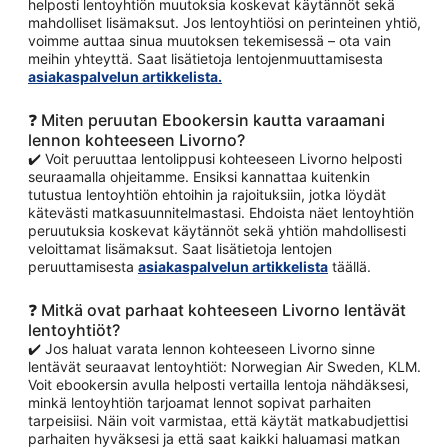
helposti lentoyhtiön muutoksia koskevat käytännöt sekä
mahdolliset lisämaksut. Jos lentoyhtiösi on perinteinen yhtiö,
voimme auttaa sinua muutoksen tekemisessä – ota vain
meihin yhteyttä. Saat lisätietoja lentojenmuuttamisesta
asiakaspalvelun artikkelista.
❓ Miten peruutan Ebookersin kautta varaamani
lennon kohteeseen Livorno?
✔️ Voit peruuttaa lentolippusi kohteeseen Livorno helposti
seuraamalla ohjeitamme. Ensiksi kannattaa kuitenkin
tutustua lentoyhtiön ehtoihin ja rajoituksiin, jotka löydät
kätevästi matkasuunnitelmastasi. Ehdoista näet lentoyhtiön
peruutuksia koskevat käytännöt sekä yhtiön mahdollisesti
veloittamat lisämaksut. Saat lisätietoja lentojen
peruuttamisesta
asiakaspalvelun artikkelista
täällä.
❓ Mitkä ovat parhaat kohteeseen Livorno lentävät
lentoyhtiöt?
✔️ Jos haluat varata lennon kohteeseen Livorno sinne
lentävät seuraavat lentoyhtiöt: Norwegian Air Sweden, KLM.
Voit ebookersin avulla helposti vertailla lentoja nähdäksesi,
minkä lentoyhtiön tarjoamat lennot sopivat parhaiten
tarpeisiisi. Näin voit varmistaa, että käytät matkabudjettisi
parhaiten hyväksesi ja että saat kaikki haluamasi matkan