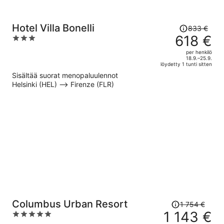
Hinta
Hotel Villa Bonelli
833 €
oli
618 €
3
833 €,
out
per henkilö
hinta
of
18.9.–25.9.
löydetty 1 tunti sitten
on
5
Sisältää suorat menopaluulennot
nyt
Helsinki (HEL) –> Firenze (FLR)
618 €
per
henkilö
Hinta
Columbus Urban Resort
1 754 €
oli
1 143 €
5
1 754 €,