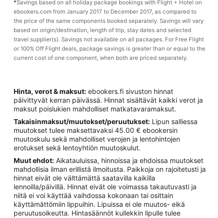
*
Savings based on all holiday package bookings with Flight + Hotel on
ebookers.com from January 2017 to December 2017, as compared to
the price of the same components booked separately. Savings will vary
based on origin/destination, length of trip, stay dates and selected
travel supplier(s). Savings not available on all packages. For Free Flight
or 100% Off Flight deals, package savings is greater than or equal to the
current cost of one component, when both are priced separately.
Hinta, verot & maksut:
ebookers.fi sivuston hinnat
päivittyvät kerran päivässä. Hinnat sisältävät kaikki verot ja
maksut poislukien mahdolliset matkatavaramaksut.
Takaisinmaksut/muutokset/peruutukset:
Lipun salliessa
muutokset tulee maksettavaksi 45.00 € ebookersin
muutoskulu sekä mahdolliset verojen ja lentohintojen
erotukset sekä lentoyhtiön muutoskulut.
Muut ehdot:
Aikatauluissa, hinnoissa ja ehdoissa muutokset
mahdollisia ilman erillistä ilmoitusta. Paikkoja on rajoitetusti ja
hinnat eivät ole välttämättä saatavilla kaikilla
lennoilla/päivillä. Hinnat eivät ole voimassa takautuvasti ja
niitä ei voi käyttää vaihdossa kokonaan tai osittain
käyttämättömiin lippuihin. Lipuissa ei ole muutos- eikä
peruutusoikeutta. Hintasäännöt kullekkin lipulle tulee