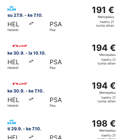
sitten
Valitse lentoyhtiön KLM lento, lähtö su 27.9. kohteesta Hel
191 €
191 €
Menopaluu,
su 27.9. - ke 7.10.
Menopaluu
haettu
haettu 21
HEL
PSA
21
tuntia sitten
Helsinki
Pisa
tuntia
sitten
Valitse lentoyhtiön Norwegian Air Sweden lento, lähtö ke 3
194 €
194 €
Menopaluu,
ke 30.9. - la 10.10.
Menopaluu
haettu
haettu 21
HEL
PSA
21
tuntia sitten
Helsinki
Pisa
tuntia
sitten
Valitse lentoyhtiön Norwegian Air Sweden lento, lähtö ke 3
194 €
194 €
Menopaluu,
ke 30.9. - ke 7.10.
Menopaluu
haettu
haettu 21
HEL
PSA
21
tuntia sitten
Helsinki
Pisa
tuntia
sitten
Valitse lentoyhtiön KLM lento, lähtö ti 29.9. kohteesta Hel
198 €
198 €
Menopaluu,
ti 29.9. - ke 7.10.
Menopaluu
haettu
haettu 21
HEL
PSA