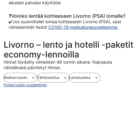
aikaiset palvelut käyttöösi.
❓Voinko lentää kohteeseen Livorno (PSA) lomalle?
✔️Jos suunnittelet lomaa kohteeseen Livorno (PSA), saat
viimeisimmät tiedot
COVID-19-matkailuneuvojaltamme
.
Livorno – lento ja hotelli -paketit
economy-lennoilla
Hinnat löydetty viimeisten 48 tunnin aikana. Napsauta
nähdäksesi päivitetyt hinnat.
Matkan kesto
Tähtiluokitus
Lentoluokka
Poista kaikki suodattimet