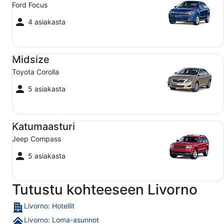
Ford Focus
4 asiakasta
Midsize Toyota Corolla
Midsize
Toyota Corolla
5 asiakasta
Katumaasturi Jeep Compass
Katumaasturi
Jeep Compass
5 asiakasta
Tutustu kohteeseen Livorno
Livorno: Hotellit
Livorno: Loma-asunnot