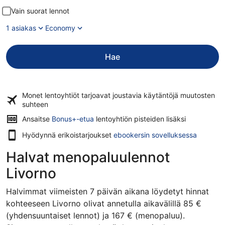
Vain suorat lennot
1 asiakas
Economy
Hae
Monet lentoyhtiöt tarjoavat
joustavia käytäntöjä
muutosten
suhteen
Ansaitse
Bonus+-etua
lentoyhtiön pisteiden lisäksi
Hyödynnä erikoistarjoukset
ebookersin sovelluksessa
Halvat menopaluulennot
Livorno
Halvimmat viimeisten 7 päivän aikana löydetyt hinnat
kohteeseen Livorno olivat annetulla aikavälillä 85 €
(yhdensuuntaiset lennot) ja 167 € (menopaluu).