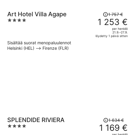
Hinta
Art Hotel Villa Agape
1 757 €
oli
1 253 €
4
1 757 €,
out
per henkilö
hinta
of
21.9.–27.9.
löydetty 1 päivä sitten
on
5
Sisältää suorat menopaluulennot
nyt
Helsinki (HEL) –> Firenze (FLR)
1 253 €
per
henkilö
Hinta
SPLENDIDE RIVIERA
1 634 €
oli
1 169 €
4
1 634 €,
out
per henkilö