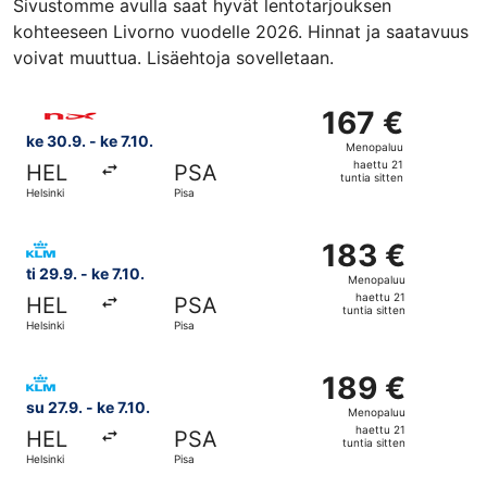
Sivustomme avulla saat hyvät lentotarjouksen
kohteeseen Livorno vuodelle 2026. Hinnat ja saatavuus
voivat muuttua. Lisäehtoja sovelletaan.
Valitse lentoyhtiön Norwegian Air Sweden lento, lähtö ke 3
167 €
167 €
Menopaluu,
ke 30.9. - ke 7.10.
Menopaluu
haettu
haettu 21
HEL
PSA
21
tuntia sitten
Helsinki
Pisa
tuntia
sitten
Valitse lentoyhtiön KLM lento, lähtö ti 29.9. kohteesta Hel
183 €
183 €
Menopaluu,
ti 29.9. - ke 7.10.
Menopaluu
haettu
haettu 21
HEL
PSA
21
tuntia sitten
Helsinki
Pisa
tuntia
sitten
Valitse lentoyhtiön KLM lento, lähtö su 27.9. kohteesta Hel
189 €
189 €
Menopaluu,
su 27.9. - ke 7.10.
Menopaluu
haettu
haettu 21
HEL
PSA
21
tuntia sitten
Helsinki
Pisa
tuntia