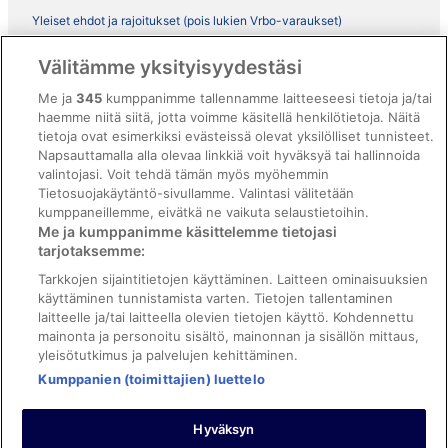
Yleiset ehdot ja rajoitukset (pois lukien Vrbo-varaukset)
Vrbon sopimusehdot
Välitämme yksityisyydestäsi
Saavutettavuus
Me ja
345
kumppanimme tallennamme laitteeseesi tietoja ja/tai
haemme niitä siitä, jotta voimme käsitellä henkilötietoja. Näitä
ebookers BONUS+ -ohjelman ehdot
tietoja ovat esimerkiksi evästeissä olevat yksilölliset tunnisteet.
Oikeudelliset tiedot / ota meihin yhteyttä
Napsauttamalla alla olevaa linkkiä voit hyväksyä tai hallinnoida
valintojasi. Voit tehdä tämän myös myöhemmin
Sisältövaatimukset ja ilmoituksen tekeminen sisällöstä
Tietosuojakäytäntö-sivullamme. Valintasi välitetään
kumppaneillemme, eivätkä ne vaikuta selaustietoihin.
Tuki
Me ja kumppanimme käsittelemme tietojasi
tarjotaksemme:
Ota yhteyttä
Tarkkojen sijaintitietojen käyttäminen. Laitteen ominaisuuksien
Varauksen muuttaminen tai peruuttaminen
käyttäminen tunnistamista varten. Tietojen tallentaminen
laitteelle ja/tai laitteella olevien tietojen käyttö. Kohdennettu
Varaa lento lentoyhtiön hyvityskupongeilla
mainonta ja personoitu sisältö, mainonnan ja sisällön mittaus,
yleisötutkimus ja palvelujen kehittäminen.
Hyvityksen hakeminen ja aikarajat
Kumppanien (toimittajien) luettelo
Hyväksyn