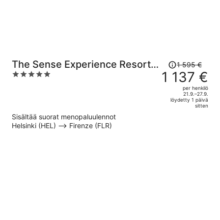
Hinta
The Sense Experience Resort -
1 595 €
oli
1 137 €
5
Preferred Hotels & Resorts
1 595 €,
out
per henkilö
hinta
of
21.9.–27.9.
löydetty 1 päivä
on
5
sitten
nyt
Sisältää suorat menopaluulennot
1 137 €
Helsinki (HEL) –> Firenze (FLR)
per
henkilö