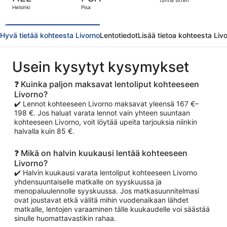
21
tuntia sitten
Helsinki
Pisa
tuntia
sitten
Hyvä tietää kohteesta Livorno
Lentotiedot
Lisää tietoa kohteesta Liv
Usein kysytyt kysymykset
❓ Kuinka paljon maksavat lentoliput kohteeseen
Livorno?
✔️ Lennot kohteeseen Livorno maksavat yleensä 167 €–
198 €. Jos haluat varata lennot vain yhteen suuntaan
kohteeseen Livorno, voit löytää upeita tarjouksia niinkin
halvalla kuin 85 €.
❓ Mikä on halvin kuukausi lentää kohteeseen
Livorno?
✔️ Halvin kuukausi varata lentoliput kohteeseen Livorno
yhdensuuntaiselle matkalle on syyskuussa ja
menopaluulennolle syyskuussa. Jos matkasuunnitelmasi
ovat joustavat etkä välitä mihin vuodenaikaan lähdet
matkalle, lentojen varaaminen tälle kuukaudelle voi säästää
sinulle huomattavastikin rahaa.