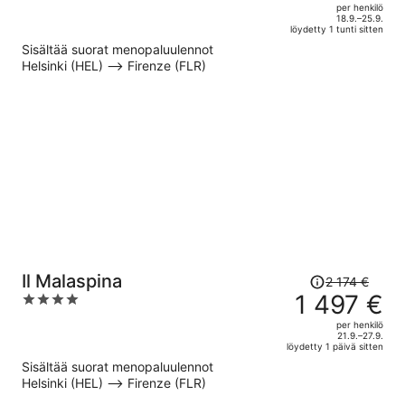
out
per henkilö
hinta
of
18.9.–25.9.
löydetty 1 tunti sitten
on
5
Sisältää suorat menopaluulennot
nyt
Helsinki (HEL) –> Firenze (FLR)
1 143 €
per
henkilö
Hinta
Il Malaspina
2 174 €
oli
1 497 €
4
2 174 €,
out
per henkilö
hinta
of
21.9.–27.9.
löydetty 1 päivä sitten
on
5
Sisältää suorat menopaluulennot
nyt
Helsinki (HEL) –> Firenze (FLR)
1 497 €