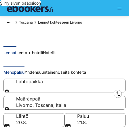
Siirry sivun pääosioon
Toscana
Lennot kohteeseen Livorno
Lennot
Lento + hotelli
Hotellit
Halvat lennot Livorno
Menopaluu
Yhdensuuntainen
Useita kohteita
Lähtöpaikka
Lähtöpaikka
Määränpää
Livorno, Toscana, Italia
Määränpää
Lähtö
Paluu
20.8.
21.8.