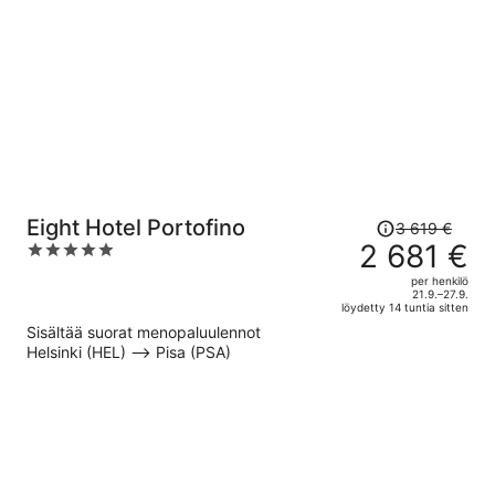
henkilö
Hinta
Eight Hotel Portofino
3 619 €
oli
2 681 €
5
3 619 €,
out
per henkilö
hinta
of
21.9.–27.9.
löydetty 14 tuntia sitten
on
5
Sisältää suorat menopaluulennot
nyt
Helsinki (HEL) –> Pisa (PSA)
2 681 €
per
henkilö