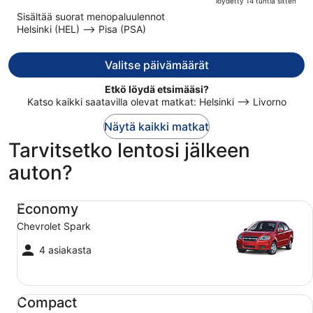
löydetty 14 tuntia sitten
on
5
Sisältää suorat menopaluulennot
nyt
Helsinki (HEL) –> Pisa (PSA)
1 081 €
per
henkilö
Valitse päivämäärät
Etkö löydä etsimääsi?
Katso kaikki saatavilla olevat matkat: Helsinki –> Livorno
Näytä kaikki matkat
Tarvitsetko lentosi jälkeen
auton?
Economy Chevrolet Spark
Economy
Chevrolet Spark
4 asiakasta
Compact Ford Focus
Compact