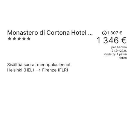
Hinta
Monastero di Cortona Hotel &
1 807 €
oli
1 346 €
5
Spa
1 807 €,
out
per henkilö
hinta
of
21.9.–27.9.
löydetty 1 päivä
on
5
sitten
nyt
Sisältää suorat menopaluulennot
1 346 €
Helsinki (HEL) –> Firenze (FLR)
per
henkilö