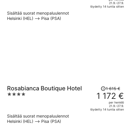
hinta
of
21.9.–27.9.
löydetty 14 tuntia sitten
on
5
Sisältää suorat menopaluulennot
nyt
Helsinki (HEL) –> Pisa (PSA)
1 169 €
per
henkilö
Hinta
Rosabianca Boutique Hotel
1 615 €
oli
1 172 €
4
1 615 €,
out
per henkilö
hinta
of
21.9.–27.9.
löydetty 14 tuntia sitten
on
5
Sisältää suorat menopaluulennot
nyt
Helsinki (HEL) –> Pisa (PSA)
1 172 €
per