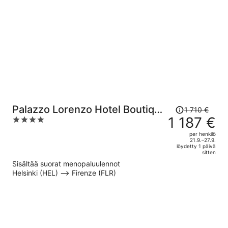
per
henkilö
Hinta
Palazzo Lorenzo Hotel Boutique
1 710 €
oli
1 187 €
4
& Spa
1 710 €,
out
per henkilö
hinta
of
21.9.–27.9.
löydetty 1 päivä
on
5
sitten
nyt
Sisältää suorat menopaluulennot
1 187 €
Helsinki (HEL) –> Firenze (FLR)
per
henkilö