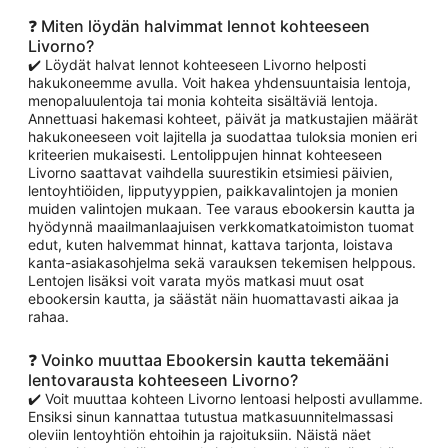
❓ Miten löydän halvimmat lennot kohteeseen
Livorno?
✔️ Löydät halvat lennot kohteeseen Livorno helposti
hakukoneemme avulla. Voit hakea yhdensuuntaisia lentoja,
menopaluulentoja tai monia kohteita sisältäviä lentoja.
Annettuasi hakemasi kohteet, päivät ja matkustajien määrät
hakukoneeseen voit lajitella ja suodattaa tuloksia monien eri
kriteerien mukaisesti. Lentolippujen hinnat kohteeseen
Livorno saattavat vaihdella suurestikin etsimiesi päivien,
lentoyhtiöiden, lipputyyppien, paikkavalintojen ja monien
muiden valintojen mukaan. Tee varaus ebookersin kautta ja
hyödynnä maailmanlaajuisen verkkomatkatoimiston tuomat
edut, kuten halvemmat hinnat, kattava tarjonta, loistava
kanta-asiakasohjelma sekä varauksen tekemisen helppous.
Lentojen lisäksi voit varata myös matkasi muut osat
ebookersin kautta, ja säästät näin huomattavasti aikaa ja
rahaa.
❓ Voinko muuttaa Ebookersin kautta tekemääni
lentovarausta kohteeseen Livorno?
✔️ Voit muuttaa kohteen Livorno lentoasi helposti avullamme.
Ensiksi sinun kannattaa tutustua matkasuunnitelmassasi
oleviin lentoyhtiön ehtoihin ja rajoituksiin. Näistä näet