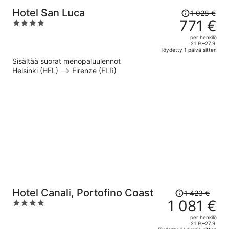
Hinta
Hotel San Luca
1 028 €
oli
771 €
4
1 028 €,
out
per henkilö
hinta
of
21.9.–27.9.
löydetty 1 päivä sitten
on
5
Sisältää suorat menopaluulennot
nyt
Helsinki (HEL) –> Firenze (FLR)
771 €
per
henkilö
Hinta
Hotel Canali, Portofino Coast
1 423 €
oli
1 081 €
4
1 423 €,
out
per henkilö
hinta
of
21.9.–27.9.