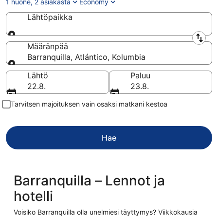
1 huone, 2 asiakasta
Economy
Lähtöpaikka
Lähtöpaikka
Määränpää
Barranquilla, Atlántico, Kolumbia
Määränpää
Lähtö
Paluu
22.8.
23.8.
Tarvitsen majoituksen vain osaksi matkani kestoa
Hae
Barranquilla – Lennot ja
hotelli
Voisiko Barranquilla olla unelmiesi täyttymys? Viikkokausia