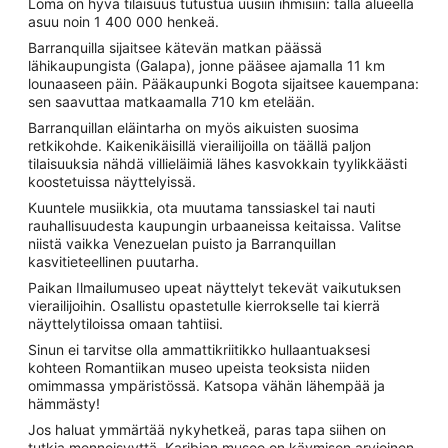
Loma on hyvä tilaisuus tutustua uusiin ihmisiin: tällä alueella
asuu noin 1 400 000 henkeä.
Barranquilla sijaitsee kätevän matkan päässä
lähikaupungista (Galapa), jonne pääsee ajamalla 11 km
lounaaseen päin. Pääkaupunki Bogota sijaitsee kauempana:
sen saavuttaa matkaamalla 710 km etelään.
Barranquillan eläintarha on myös aikuisten suosima
retkikohde. Kaikenikäisillä vierailijoilla on täällä paljon
tilaisuuksia nähdä villieläimiä lähes kasvokkain tyylikkäästi
koostetuissa näyttelyissä.
Kuuntele musiikkia, ota muutama tanssiaskel tai nauti
rauhallisuudesta kaupungin urbaaneissa keitaissa. Valitse
niistä vaikka Venezuelan puisto ja Barranquillan
kasvitieteellinen puutarha.
Paikan Ilmailumuseo upeat näyttelyt tekevät vaikutuksen
vierailijoihin. Osallistu opastetulle kierrokselle tai kierrä
näyttelytiloissa omaan tahtiisi.
Sinun ei tarvitse olla ammattikriitikko hullaantuaksesi
kohteen Romantiikan museo upeista teoksista niiden
omimmassa ympäristössä. Katsopa vähän lähempää ja
hämmästy!
Jos haluat ymmärtää nykyhetkeä, paras tapa siihen on
tutkia menneisyyttä. Karibian museo on käymisen arvioinen