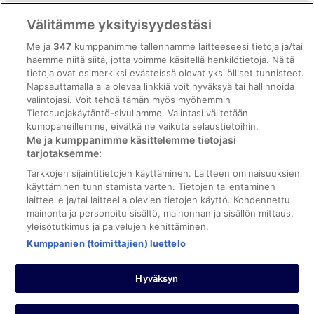
Vrbon sopimusehdot
Välitämme yksityisyydestäsi
Saavutettavuus
Me ja
347
kumppanimme tallennamme laitteeseesi tietoja ja/tai
haemme niitä siitä, jotta voimme käsitellä henkilötietoja. Näitä
ebookers BONUS+ -ohjelman ehdot
tietoja ovat esimerkiksi evästeissä olevat yksilölliset tunnisteet.
Oikeudelliset tiedot / ota meihin yhteyttä
Napsauttamalla alla olevaa linkkiä voit hyväksyä tai hallinnoida
valintojasi. Voit tehdä tämän myös myöhemmin
Sisältövaatimukset ja ilmoituksen tekeminen sisällöstä
Tietosuojakäytäntö-sivullamme. Valintasi välitetään
kumppaneillemme, eivätkä ne vaikuta selaustietoihin.
Tuki
Me ja kumppanimme käsittelemme tietojasi
tarjotaksemme:
Ota yhteyttä
Tarkkojen sijaintitietojen käyttäminen. Laitteen ominaisuuksien
Varauksen muuttaminen tai peruuttaminen
käyttäminen tunnistamista varten. Tietojen tallentaminen
laitteelle ja/tai laitteella olevien tietojen käyttö. Kohdennettu
Varaa lento lentoyhtiön hyvityskupongeilla
mainonta ja personoitu sisältö, mainonnan ja sisällön mittaus,
yleisötutkimus ja palvelujen kehittäminen.
Hyvityksen hakeminen ja aikarajat
Kumppanien (toimittajien) luettelo
Hyväksyn
©2026 Expedia, Inc., Expedia Groupin yritys. Kaikki oikeudet
pidätetään. ebookers ja ebookersin logo ovat Expedia, Inc.:n