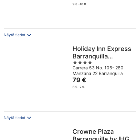
on
9.8.–10.8.
93 €
per
yö
Näytä tiedot
Holiday Inn Express
Barranquilla
4
Buenavista by IHG
Carrera 53 No. 106- 280
out
Manzana 22 Barranquilla
of
Hinta
79 €
5
on
6.9.–7.9.
79 €
per
yö
Näytä tiedot
Crowne Plaza
Barranquilla by IHG