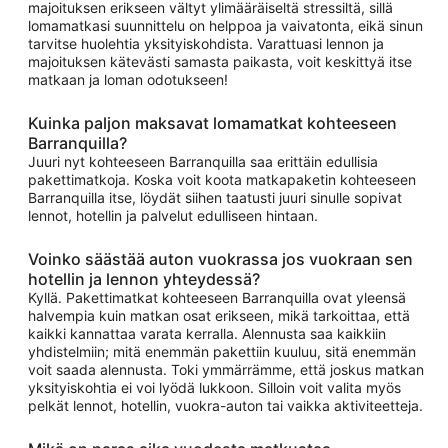
majoituksen erikseen vältyt ylimääräiseltä stressiltä, sillä
lomamatkasi suunnittelu on helppoa ja vaivatonta, eikä sinun
tarvitse huolehtia yksityiskohdista. Varattuasi lennon ja
majoituksen kätevästi samasta paikasta, voit keskittyä itse
matkaan ja loman odotukseen!
Kuinka paljon maksavat lomamatkat kohteeseen
Barranquilla?
Juuri nyt kohteeseen Barranquilla saa erittäin edullisia
pakettimatkoja. Koska voit koota matkapaketin kohteeseen
Barranquilla itse, löydät siihen taatusti juuri sinulle sopivat
lennot, hotellin ja palvelut edulliseen hintaan.
Voinko säästää auton vuokrassa jos vuokraan sen
hotellin ja lennon yhteydessä?
Kyllä. Pakettimatkat kohteeseen Barranquilla ovat yleensä
halvempia kuin matkan osat erikseen, mikä tarkoittaa, että
kaikki kannattaa varata kerralla. Alennusta saa kaikkiin
yhdistelmiin; mitä enemmän pakettiin kuuluu, sitä enemmän
voit saada alennusta. Toki ymmärrämme, että joskus matkan
yksityiskohtia ei voi lyödä lukkoon. Silloin voit valita myös
pelkät lennot, hotellin, vuokra-auton tai vaikka aktiviteetteja.