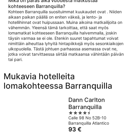
Mikä on paras aika vuodesta matkustaa
kohteeseen Barranquilla?
Kohteen Barranquilla suosituimmat kuukaudet ovat . Niiden
aikaan paikan päällä on eniten väkeä, ja lento- ja
hotellihinnat ovat huipussaan. Muina aikoina matkailijoita on
vähemmän. Yleensä tämä tarkoittaa, että saat myös
lomamatkat kohteeseen Barranquilla halvemmalla, joskin
täysin varmaa se ei ole. Etenkin suuret tapahtumat voivat
nimittäin aiheuttaa lyhyitä hintapiikkejä myös sesonkiaikojen
ulkopuolella. Tästä johtuen parhaassa asemassa ovat ne,
jotka voivat tarvittaessa siirtää matkaansa vähintään päivän
tai pari.
Mukavia hotelleita
lomakohteessa Barranquilla
Dann Carlton
Barranquilla
4.5
Calle 98 No 52B-10
out
Barranquilla Atlantico
of
Hinta
93 €
5