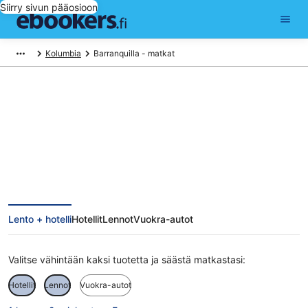
Siirry sivun pääosioon
Kolumbia
Barranquilla - matkat
Barranquilla matkat
Lento + hotelli
Hotellit
Lennot
Vuokra-autot
Valitse vähintään kaksi tuotetta ja säästä matkastasi:
Hotellit
Lennot
Vuokra-autot