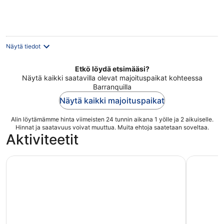
88 €
per
yö
Näytä tiedot
Etkö löydä etsimääsi?
Näytä kaikki saatavilla olevat majoituspaikat kohteessa
Barranquilla
Näytä kaikki majoituspaikat
Alin löytämämme hinta viimeisten 24 tunnin aikana 1 yölle ja 2 aikuiselle.
Hinnat ja saatavuus voivat muuttua. Muita ehtoja saatetaan soveltaa.
Aktiviteetit
KULTTUURIKIERROS - MUSEOVIERAILU - BARRANQUILLA
Päivä Cl