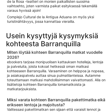
de la Rosa -teatteri on monien paikallisten suosima
vaihtoehto, joten varmista paikat esityksessä tekemällä
varaus hyvissä ajoin!
Complejo Cultural de la Antigua Aduana on myös yksi
turistinähtävyys, jossa kannattaa vierailla.
Usein kysyttyjä kysymyksiä
kohteesta Barranquilla
Miten löytää kohteen Barranquilla matkat vuodelle
2026?
ebookers tarjoaa monipuolisen kattauksen hotelleja, lentoja
ja palveluita, joista kokoat hetkessä oman matkasi
kohteeseen Barranquilla. Varaaminen on helppoa ja nopeaa,
ja asiakaspalvelu auttaa sinua pulmatilanteissa. Autamme
toteuttamaan matkasi mahdollisimman vaivattomasti. Alla on
lisätietoja kohteen Barranquilla lomamatkoista ja
matkatarjouksista.
Miksi varata kohteen Barranquilla pakettimatka eikä
erikseen lentoja ja majoitusta?
Valitessasi pakettimatkan sen sijaan että varaisit lennot ja