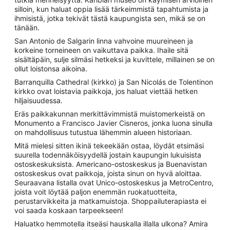
silloin, kun haluat oppia lisää tärkeimmistä tapahtumista ja
ihmisistä, jotka tekivät tästä kaupungista sen, mikä se on
tänään.
San Antonio de Salgarin linna vahvoine muureineen ja
korkeine torneineen on vaikuttava paikka. Ihaile sitä
sisältäpäin, sulje silmäsi hetkeksi ja kuvittele, millainen se on
ollut loistonsa aikoina.
Barranquilla Cathedral (kirkko) ja San Nicolás de Tolentinon
kirkko ovat loistavia paikkoja, jos haluat viettää hetken
hiljaisuudessa.
Eräs paikkakunnan merkittävimmistä muistomerkeistä on
Monumento a Francisco Javier Cisneros, jonka luona sinulla
on mahdollisuus tutustua lähemmin alueen historiaan.
Mitä mielesi sitten ikinä tekeekään ostaa, löydät etsimäsi
suurella todennäköisyydellä jostain kaupungin lukuisista
ostoskeskuksista. Americano-ostoskeskus ja Buenavistan
ostoskeskus ovat paikkoja, joista sinun on hyvä aloittaa.
Seuraavana listalla ovat Unico-ostoskeskus ja MetroCentro,
joista voit löytää paljon enemmän ruokatuotteita,
perustarvikkeita ja matkamuistoja. Shoppailuterapiasta ei
voi saada koskaan tarpeekseen!
Haluatko hemmotella itseäsi hauskalla illalla ulkona? Amira