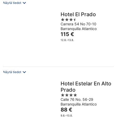
Näytä tiedot
Hotel El Prado
3.5
Carrera 54 No 70-10
out
Barranquilla Atlantico
of
Hinta
115 €
5
on
12.8.–13.8.
115 €
per
yö
Näytä tiedot
Hotel Estelar En Alto
Prado
4
Calle 76 No. 56-29
out
Barranquilla Atlantico
of
Hinta
88 €
5
on
9.8.–10.8.