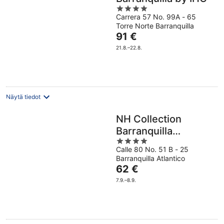
4
Carrera 57 No. 99A - 65
out
Torre Norte Barranquilla
of
Hinta
91 €
5
on
21.8.–22.8.
91 €
per
yö
Näytä tiedot
NH Collection
Barranquilla
4
Smartsuites Royal
Calle 80 No. 51 B - 25
out
Barranquilla Atlantico
of
Hinta
62 €
5
on
7.9.–8.9.
62 €
per
yö