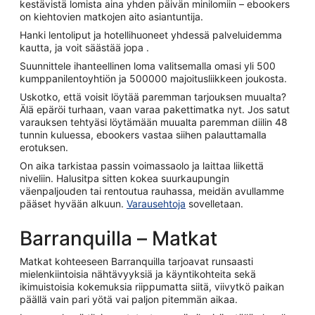
kestävistä lomista aina yhden päivän minilomiin – ebookers
on kiehtovien matkojen aito asiantuntija.
Hanki lentoliput ja hotellihuoneet yhdessä palveluidemma
kautta, ja voit säästää jopa .
Suunnittele ihanteellinen loma valitsemalla omasi yli 500
kumppanilentoyhtiön ja 500000 majoitusliikkeen joukosta.
Uskotko, että voisit löytää paremman tarjouksen muualta?
Älä epäröi turhaan, vaan varaa pakettimatka nyt. Jos satut
varauksen tehtyäsi löytämään muualta paremman diilin 48
tunnin kuluessa, ebookers vastaa siihen palauttamalla
erotuksen.
On aika tarkistaa passin voimassaolo ja laittaa liikettä
niveliin. Halusitpa sitten kokea suurkaupungin
väenpaljouden tai rentoutua rauhassa, meidän avullamme
pääset hyvään alkuun.
Varausehtoja
sovelletaan.
Barranquilla – Matkat
Matkat kohteeseen Barranquilla tarjoavat runsaasti
mielenkiintoisia nähtävyyksiä ja käyntikohteita sekä
ikimuistoisia kokemuksia riippumatta siitä, viivytkö paikan
päällä vain pari yötä vai paljon pitemmän aikaa.