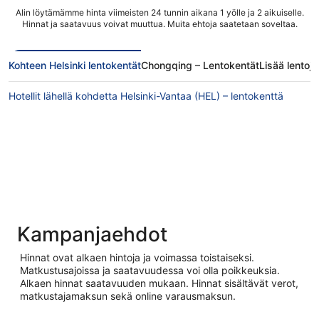
Alin löytämämme hinta viimeisten 24 tunnin aikana 1 yölle ja 2 aikuiselle.
Hinnat ja saatavuus voivat muuttua. Muita ehtoja saatetaan soveltaa.
Kohteen Helsinki lentokentät
Chongqing – Lentokentät
Lisää lentoj
Hotellit lähellä kohdetta Helsinki-Vantaa (HEL) – lentokenttä
Kampanjaehdot
Hinnat ovat alkaen hintoja ja voimassa toistaiseksi.
Matkustusajoissa ja saatavuudessa voi olla poikkeuksia.
Alkaen hinnat saatavuuden mukaan. Hinnat sisältävät verot,
matkustajamaksun sekä online varausmaksun.