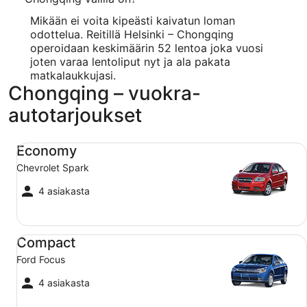
Mikään ei voita kipeästi kaivatun loman
odottelua. Reitillä Helsinki – Chongqing
operoidaan keskimäärin 52 lentoa joka vuosi
joten varaa lentoliput nyt ja ala pakata
matkalaukkujasi.
Chongqing – vuokra-
autotarjoukset
Economy Chevrolet Spark
Economy
Chevrolet Spark
4 asiakasta
Compact Ford Focus
Compact
Ford Focus
4 asiakasta