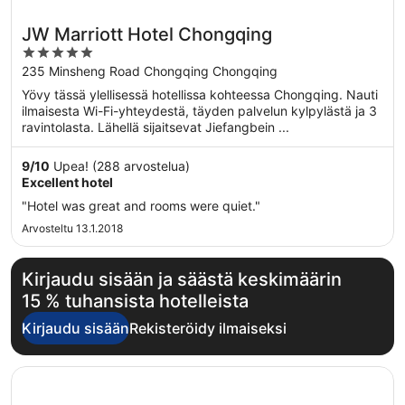
JW Marriott Hotel Chongqing
5
out
235 Minsheng Road Chongqing Chongqing
of
Yövy tässä ylellisessä hotellissa kohteessa Chongqing. Nauti
5
ilmaisesta Wi-Fi-yhteydestä, täyden palvelun kylpylästä ja 3
ravintolasta. Lähellä sijaitsevat Jiefangbein ...
9
/
10
Upea! (288 arvostelua)
Excellent hotel
"Hotel was great and rooms were quiet."
Arvosteltu 13.1.2018
Kirjaudu sisään ja säästä keskimäärin
15 % tuhansista hotelleista
Kirjaudu sisään
Rekisteröidy ilmaiseksi
Avautuu uuteen ikkunaan
SSAW Boutique Hotel (Jiefangbei Hongyadong Branch)