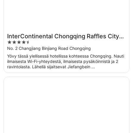
InterContinental Chongqing Raffles City
4.5
by IHG
out
No. 2 Changjiang Binjiang Road Chongqing
of
Yövy tässä ylellisessä hotellissa kohteessa Chongqing. Nauti
5
ilmaisesta Wi-Fi-yhteydestä, ilmaisesta pysäköinnistä ja 2
ravintolasta. Lähellä sijaitsevat Jiefangbein ...
Avautuu uuteen ikkunaan
Conrad Chongqing