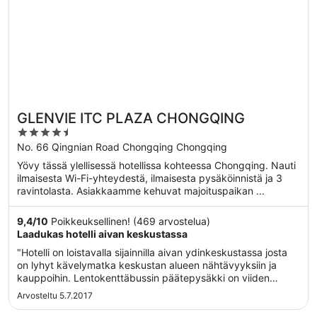
GLENVIE ITC PLAZA CHONGQING
4.5
out
No. 66 Qingnian Road Chongqing Chongqing
of
Yövy tässä ylellisessä hotellissa kohteessa Chongqing. Nauti
5
ilmaisesta Wi-Fi-yhteydestä, ilmaisesta pysäköinnistä ja 3
ravintolasta. Asiakkaamme kehuvat majoituspaikan ...
9,4
/
10
Poikkeuksellinen! (469 arvostelua)
Laadukas hotelli aivan keskustassa
"Hotelli on loistavalla sijainnilla aivan ydinkeskustassa josta
on lyhyt kävelymatka keskustan alueen nähtävyyksiin ja
kauppoihin. Lentokenttäbussin päätepysäkki on viiden
muutin kävelymatkan päässä mikä tekee hotelliin pääsyn
Arvosteltu 5.7.2017
helpoksi. Deluxe-huone oli mukavan kokoinen, siisti ja varsin
moitteeton, ..."