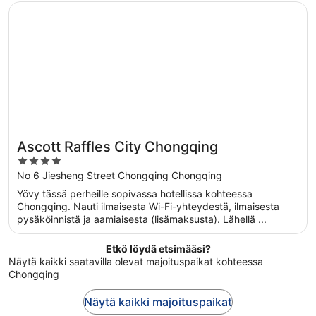
Avautuu uuteen ikkunaan
Ascott Raffles City Chongqing
Ascott Raffles City Chongqing
4
out
No 6 Jiesheng Street Chongqing Chongqing
of
Yövy tässä perheille sopivassa hotellissa kohteessa
5
Chongqing. Nauti ilmaisesta Wi-Fi-yhteydestä, ilmaisesta
pysäköinnistä ja aamiaisesta (lisämaksusta). Lähellä ...
Etkö löydä etsimääsi?
Näytä kaikki saatavilla olevat majoituspaikat kohteessa
Chongqing
Näytä kaikki majoituspaikat