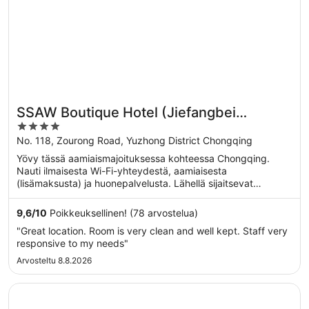
SSAW Boutique Hotel (Jiefangbei
4
Hongyadong Branch)
out
No. 118, Zourong Road, Yuzhong District Chongqing
of
Yövy tässä aamiaismajoituksessa kohteessa Chongqing.
5
Nauti ilmaisesta Wi-Fi-yhteydestä, aamiaisesta
(lisämaksusta) ja huonepalvelusta. Lähellä sijaitsevat
Jiefangbein ...
9,6
/
10
Poikkeuksellinen! (78 arvostelua)
"Great location. Room is very clean and well kept. Staff very
responsive to my needs"
Arvosteltu 8.8.2026
Avautuu uuteen ikkunaan
GLENVIE ITC PLAZA CHONGQING