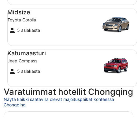
Midsize Toyota Corolla
Midsize
Toyota Corolla
5 asiakasta
Katumaasturi Jeep Compass
Katumaasturi
Jeep Compass
5 asiakasta
Varatuimmat hotellit Chongqing
Näytä kaikki saatavilla olevat majoituspaikat kohteessa
Chongqing
Avautuu uuteen ikkunaan
InterContinental Chongqing Raffles City by IHG