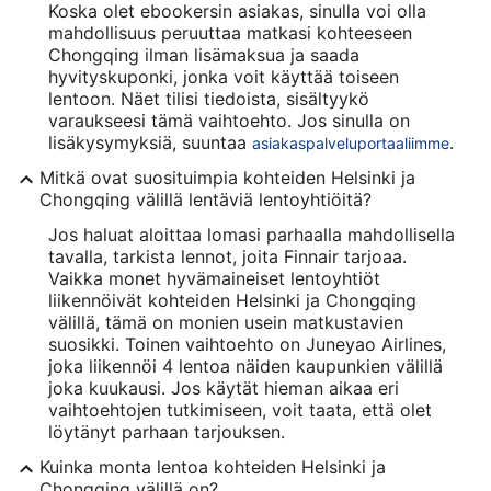
Koska olet ebookersin asiakas, sinulla voi olla
mahdollisuus peruuttaa matkasi kohteeseen
Chongqing ilman lisämaksua ja saada
hyvityskuponki, jonka voit käyttää toiseen
lentoon. Näet tilisi tiedoista, sisältyykö
varaukseesi tämä vaihtoehto. Jos sinulla on
lisäkysymyksiä, suuntaa
.
asiakaspalveluportaaliimme
Mitkä ovat suosituimpia kohteiden Helsinki ja
Chongqing välillä lentäviä lentoyhtiöitä?
Jos haluat aloittaa lomasi parhaalla mahdollisella
tavalla, tarkista lennot, joita Finnair tarjoaa.
Vaikka monet hyvämaineiset lentoyhtiöt
liikennöivät kohteiden Helsinki ja Chongqing
välillä, tämä on monien usein matkustavien
suosikki. Toinen vaihtoehto on Juneyao Airlines,
joka liikennöi 4 lentoa näiden kaupunkien välillä
joka kuukausi. Jos käytät hieman aikaa eri
vaihtoehtojen tutkimiseen, voit taata, että olet
löytänyt parhaan tarjouksen.
Kuinka monta lentoa kohteiden Helsinki ja
Chongqing välillä on?