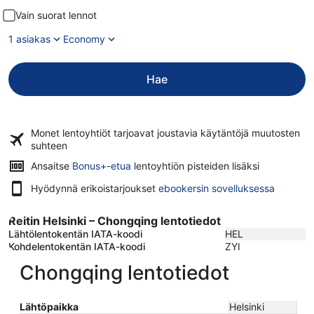
Vain suorat lennot
1 asiakas
Economy
Hae
Monet lentoyhtiöt tarjoavat
joustavia käytäntöjä
muutosten
suhteen
Ansaitse
Bonus+-etua
lentoyhtiön pisteiden lisäksi
Hyödynnä erikoistarjoukset
ebookersin sovelluksessa
Reitin Helsinki – Chongqing lentotiedot
Lähtölentokentän IATA-koodi
HEL
Kohdelentokentän IATA-koodi
ZYI
Chongqing lentotiedot
Lähtöpaikka
Helsinki