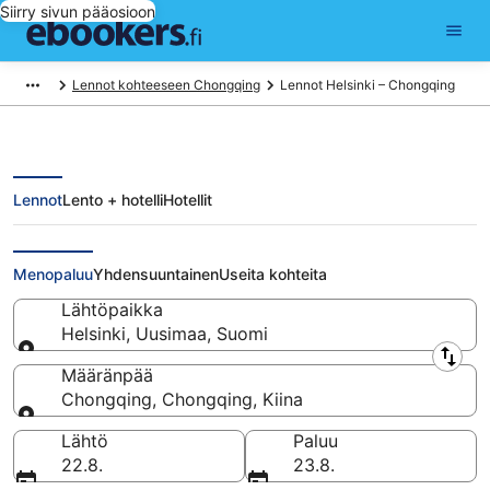
Siirry sivun pääosioon
Lennot kohteeseen Chongqing
Lennot Helsinki – Chongqing
Lennot
Lento + hotelli
Hotellit
Lennot Helsinki - Chongqing
Menopaluu
Yhdensuuntainen
Useita kohteita
Lähtöpaikka
Helsinki, Uusimaa, Suomi
Lähtöpaikka
Määränpää
Chongqing, Chongqing, Kiina
Määränpää
Lähtö
Paluu
22.8.
23.8.