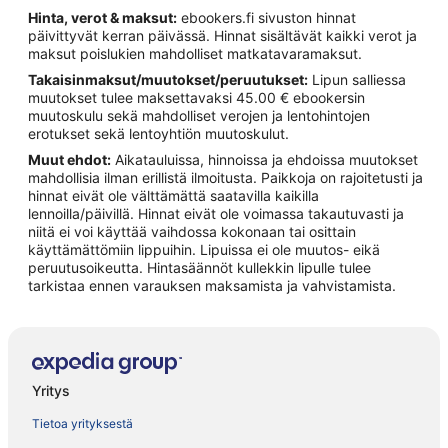
Hinta, verot & maksut:
ebookers.fi sivuston hinnat
päivittyvät kerran päivässä. Hinnat sisältävät kaikki verot ja
maksut poislukien mahdolliset matkatavaramaksut.
Takaisinmaksut/muutokset/peruutukset:
Lipun salliessa
muutokset tulee maksettavaksi 45.00 € ebookersin
muutoskulu sekä mahdolliset verojen ja lentohintojen
erotukset sekä lentoyhtiön muutoskulut.
Muut ehdot:
Aikatauluissa, hinnoissa ja ehdoissa muutokset
mahdollisia ilman erillistä ilmoitusta. Paikkoja on rajoitetusti ja
hinnat eivät ole välttämättä saatavilla kaikilla
lennoilla/päivillä. Hinnat eivät ole voimassa takautuvasti ja
niitä ei voi käyttää vaihdossa kokonaan tai osittain
käyttämättömiin lippuihin. Lipuissa ei ole muutos- eikä
peruutusoikeutta. Hintasäännöt kullekkin lipulle tulee
tarkistaa ennen varauksen maksamista ja vahvistamista.
Yritys
Tietoa yrityksestä