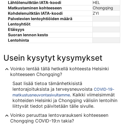
Lähtölenuitktän IATA-koodi
HEL
Matkustaminen kohteeseen
Chongqing
Kohdelenuitktän IATA-koodi
ZYI
Palvelevien lentoyhtiöiden määrä
Lentoyhtiöt
Etäisyys
Suoran lennon kesto
Lentohinta
Usein kysytyt kysymykset
Voinko lentää tällä hetkellä kohteesta Helsinki
kohteeseen Chongqing?
Saat lisää tietoa tämänhetkisistä
lentorajoituksista ja terveysneuvoista
COVID-19-
. Kaikki viimeisimmät
matkustusneuvontasivultamme
kohteiden Helsinki ja Chongqing välisiin lentoihin
liittyvät tiedot päivitetään tälle sivulle.
Voinko peruuttaa lentovaraukseni kohteeseen
Chongqing COVID-19:n takia?