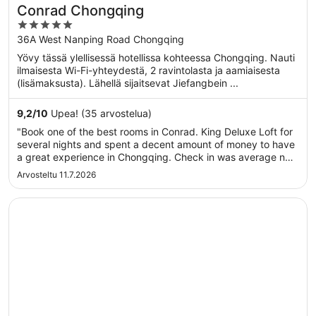
Conrad Chongqing
5
out
36A West Nanping Road Chongqing
of
Yövy tässä ylellisessä hotellissa kohteessa Chongqing. Nauti
5
ilmaisesta Wi-Fi-yhteydestä, 2 ravintolasta ja aamiaisesta
(lisämaksusta). Lähellä sijaitsevat Jiefangbein ...
9,2
/
10
Upea! (35 arvostelua)
"Book one of the best rooms in Conrad. King Deluxe Loft for
several nights and spent a decent amount of money to have
a great experience in Chongqing. Check in was average not
great. I was booked in for several nights but arranged with a
Arvosteltu 11.7.2026
good view but not the best side of the city. But was not
offered ..."
Avautuu uuteen ikkunaan
JW Marriott Hotel Chongqing