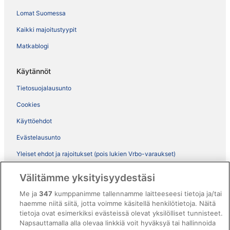
Lomat Suomessa
Kaikki majoitustyypit
Matkablogi
Käytännöt
Tietosuojalausunto
Cookies
Käyttöehdot
Evästelausunto
Yleiset ehdot ja rajoitukset (pois lukien Vrbo-varaukset)
Vrbon sopimusehdot
Välitämme yksityisyydestäsi
Saavutettavuus
Me ja
347
kumppanimme tallennamme laitteeseesi tietoja ja/tai
ebookers BONUS+ -ohjelman ehdot
haemme niitä siitä, jotta voimme käsitellä henkilötietoja. Näitä
tietoja ovat esimerkiksi evästeissä olevat yksilölliset tunnisteet.
Oikeudelliset tiedot / ota meihin yhteyttä
Napsauttamalla alla olevaa linkkiä voit hyväksyä tai hallinnoida