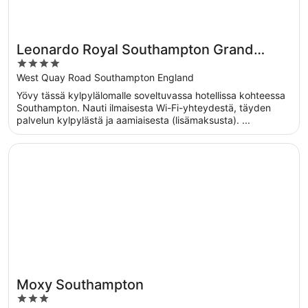
Leonardo Royal Southampton Grand
4
Harbour
out
West Quay Road Southampton England
of
Yövy tässä kylpylälomalle soveltuvassa hotellissa kohteessa
5
Southampton. Nauti ilmaisesta Wi-Fi-yhteydestä, täyden
palvelun kylpylästä ja aamiaisesta (lisämaksusta). ...
Avautuu uuteen ikkunaan
Moxy Southampton
Moxy Southampton
3