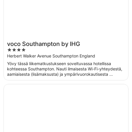
voco Southampton by IHG
4
out
Herbert Walker Avenue Southampton England
of
Yövy tässä liikematkustukseen soveltuvassa hotellissa
5
kohteessa Southampton. Nauti ilmaisesta Wi-Fi-yhteydestä,
aamiaisesta (lisämaksusta) ja ympärivuorokautisesta ...
Avautuu uuteen ikkunaan
New Place