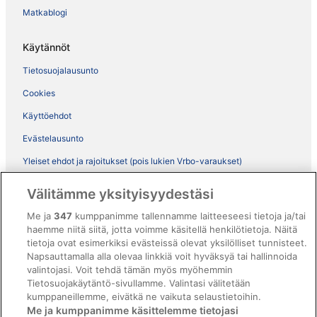
Matkablogi
Käytännöt
Tietosuojalausunto
Cookies
Käyttöehdot
Evästelausunto
Yleiset ehdot ja rajoitukset (pois lukien Vrbo-varaukset)
Vrbon sopimusehdot
Välitämme yksityisyydestäsi
Saavutettavuus
Me ja
347
kumppanimme tallennamme laitteeseesi tietoja ja/tai
ebookers BONUS+ -ohjelman ehdot
haemme niitä siitä, jotta voimme käsitellä henkilötietoja. Näitä
tietoja ovat esimerkiksi evästeissä olevat yksilölliset tunnisteet.
Oikeudelliset tiedot / ota meihin yhteyttä
Napsauttamalla alla olevaa linkkiä voit hyväksyä tai hallinnoida
valintojasi. Voit tehdä tämän myös myöhemmin
Sisältövaatimukset ja ilmoituksen tekeminen sisällöstä
Tietosuojakäytäntö-sivullamme. Valintasi välitetään
kumppaneillemme, eivätkä ne vaikuta selaustietoihin.
Tuki
Me ja kumppanimme käsittelemme tietojasi