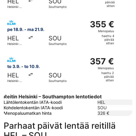
HEL
SOU
4
päivää
sitten
Helsinki-
Southampton
päivää
Vantaa
sitten
Valitse lentoyhtiön KLM lento, lähtö pe 18.9. kohteesta H
355 €
355 €
Menopaluu,
pe 18.9. - ma 21.9.
Menopaluu
haettu
haettu 4
HEL
SOU
4
päivää
sitten
Helsinki-
Southampton
päivää
Vantaa
sitten
Valitse lentoyhtiön KLM lento, lähtö to 3.9. kohteesta He
357 €
357 €
Menopaluu,
to 3.9. - to 10.9.
Menopaluu
haettu
haettu 2
HEL
SOU
2
päivää
sitten
Helsinki-
Southampton
päivää
Vantaa
sitten
Reitin Helsinki – Southampton lentotiedot
Lähtölentokentän IATA-koodi
HEL
Kohdelentokentän IATA-koodi
SOU
Menopaluumatkan hinta
326 €
Parhaat päivät lentää reitillä
HEL – SOU