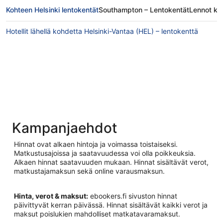
Kohteen Helsinki lentokentät
Southampton – Lentokentät
Lennot ko
Hotellit lähellä kohdetta Helsinki-Vantaa (HEL) – lentokenttä
Kampanjaehdot
Hinnat ovat alkaen hintoja ja voimassa toistaiseksi.
Matkustusajoissa ja saatavuudessa voi olla poikkeuksia.
Alkaen hinnat saatavuuden mukaan. Hinnat sisältävät verot,
matkustajamaksun sekä online varausmaksun.
Hinta, verot & maksut:
ebookers.fi sivuston hinnat
päivittyvät kerran päivässä. Hinnat sisältävät kaikki verot ja
maksut poislukien mahdolliset matkatavaramaksut.