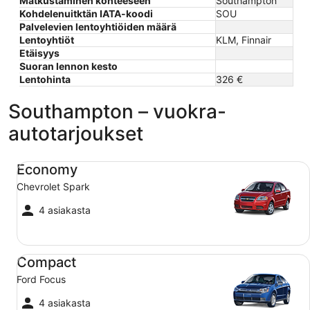
Matkustaminen kohteeseen
Southampton
Kohdelenuitktän IATA-koodi
SOU
Palvelevien lentoyhtiöiden määrä
Lentoyhtiöt
KLM, Finnair
Etäisyys
Suoran lennon kesto
Lentohinta
326 €
Southampton – vuokra-
autotarjoukset
Economy Chevrolet Spark
Economy
Chevrolet Spark
4 asiakasta
Compact Ford Focus
Compact
Ford Focus
4 asiakasta