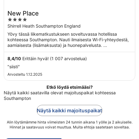
New Place
4
out
Shirrell Heath Southampton England
of
Yövy tässä liikematkustukseen soveltuvassa hotellissa
5
kohteessa Southampton. Nauti ilmaisesta Wi-Fi-yhteydestä,
aamiaisesta (lisämaksusta) ja huonepalvelusta. ...
8,4
/
10
Erittäin hyvä! (1 007 arvostelua)
"siisti"
Arvosteltu 1.12.2025
Etkö löydä etsimääsi?
Näytä kaikki saatavilla olevat majoituspaikat kohteessa
Southampton
Näytä kaikki majoituspaikat
Alin löytämämme hinta viimeisten 24 tunnin aikana 1 yölle ja 2 aikuiselle.
Hinnat ja saatavuus voivat muuttua. Muita ehtoja saatetaan soveltaa.