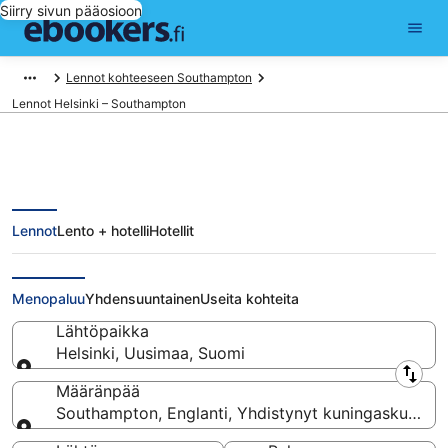
Siirry sivun pääosioon
Lennot kohteeseen Southampton
Lennot Helsinki – Southampton
Lennot
Lento + hotelli
Hotellit
Lennot Helsinki - Southampton
alkaen 326 €
Menopaluu
Yhdensuuntainen
Useita kohteita
Lähtöpaikka
Helsinki, Uusimaa, Suomi
Lähtöpaikka
Määränpää
Southampton, Englanti, Yhdistynyt kuningaskunta
Määränpää