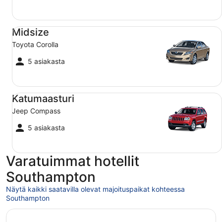
Midsize Toyota Corolla
Midsize
Toyota Corolla
5 asiakasta
Katumaasturi Jeep Compass
Katumaasturi
Jeep Compass
5 asiakasta
Varatuimmat hotellit
Southampton
Näytä kaikki saatavilla olevat majoituspaikat kohteessa
Southampton
Avautuu uuteen ikkunaan
Leonardo Hotel Southampton