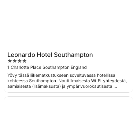
Leonardo Hotel Southampton
4
out
1 Charlotte Place Southampton England
of
Yövy tässä liikematkustukseen soveltuvassa hotellissa
5
kohteessa Southampton. Nauti ilmaisesta Wi-Fi-yhteydestä,
aamiaisesta (lisämaksusta) ja ympärivuorokautisesta ...
Avautuu uuteen ikkunaan
Leonardo Royal Southampton Grand Harbour