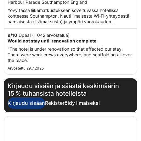
out
Harbour Parade Southampton England
of
Yövy tässä liikematkustukseen soveltuvassa hotellissa
5
kohteessa Southampton. Nauti ilmaisesta Wi-Fi-yhteydestä,
aamiaisesta (lisämaksusta) ja ympäri vuorokauden ...
9
/
10
Upea! (1 042 arvostelua)
Would not stay until renovation complete
"The hotel is under renovation so that affected our stay.
There were work crews everywhere, and scaffolding all over
the place."
Arvosteltu 29.7.2025
Kirjaudu sisään ja säästä keskimäärin
15 % tuhansista hotelleista
Kirjaudu sisään
Rekisteröidy ilmaiseksi
Avautuu uuteen ikkunaan
Harbour Hotel Southampton