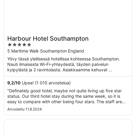
Harbour Hotel Southampton
5
out
5 Maritime Walk Southampton England
of
Yövy tässä ylellisessä hotellissa kohteessa Southampton.
5
Nauti ilmaisesta Wi-Fi-yhteydestä, täyden palvelun
kylpylästä ja 2 ravintolasta. Asiakkaamme kehuvat ...
9,2
/
10
Upea! (1 010 arvostelua)
"Definately good hotel, maybe not quite living up five star
status. Our third hotel stay during the same week, so it is
easy to compare with other being four stars. The staff are
doing their best, but glitches in new room cards and
Arvosteltu 11.8.2024
reception procedures left a sour taste. The place at the
shore is ..."
Avautuu uuteen ikkunaan
voco Southampton by IHG