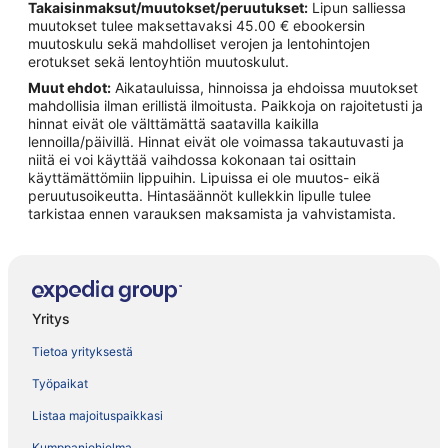
Takaisinmaksut/muutokset/peruutukset:
Lipun salliessa
muutokset tulee maksettavaksi 45.00 € ebookersin
muutoskulu sekä mahdolliset verojen ja lentohintojen
erotukset sekä lentoyhtiön muutoskulut.
Muut ehdot:
Aikatauluissa, hinnoissa ja ehdoissa muutokset
mahdollisia ilman erillistä ilmoitusta. Paikkoja on rajoitetusti ja
hinnat eivät ole välttämättä saatavilla kaikilla
lennoilla/päivillä. Hinnat eivät ole voimassa takautuvasti ja
niitä ei voi käyttää vaihdossa kokonaan tai osittain
käyttämättömiin lippuihin. Lipuissa ei ole muutos- eikä
peruutusoikeutta. Hintasäännöt kullekkin lipulle tulee
tarkistaa ennen varauksen maksamista ja vahvistamista.
Yritys
Tietoa yrityksestä
Työpaikat
Listaa majoituspaikkasi
Kumppaniohjelma