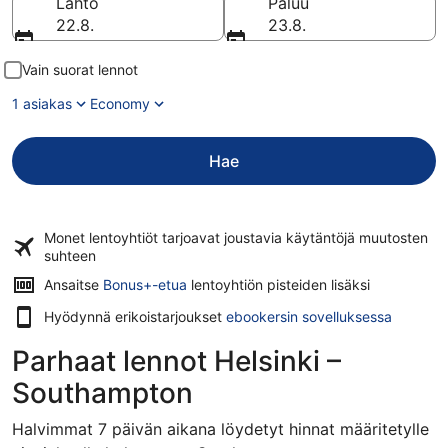
Lähtö
Paluu
22.8.
23.8.
Vain suorat lennot
1 asiakas
Economy
Hae
Monet lentoyhtiöt tarjoavat
joustavia käytäntöjä
muutosten
suhteen
Ansaitse
Bonus+-etua
lentoyhtiön pisteiden lisäksi
Hyödynnä erikoistarjoukset
ebookersin sovelluksessa
Parhaat lennot Helsinki –
Southampton
Halvimmat 7 päivän aikana löydetyt hinnat määritetylle