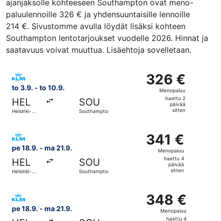
ajanjaksolle kohteeseen Southampton ovat meno-
paluulennoille 326 € ja yhdensuuntaisille lennoille
214 €. Sivustomme avulla löydät lisäksi kohteen
Southampton lentotarjoukset vuodelle 2026. Hinnat ja
saatavuus voivat muuttua. Lisäehtoja sovelletaan.
Valitse lentoyhtiön KLM lento, lähtö to 3.9. kohteesta He
326 €
326 €
Menopaluu,
to 3.9. - to 10.9.
Menopaluu
haettu
haettu 2
HEL
SOU
2
päivää
sitten
Helsinki-
Southampton
päivää
Vantaa
sitten
Valitse lentoyhtiön KLM lento, lähtö pe 18.9. kohteesta H
341 €
341 €
Menopaluu,
pe 18.9. - ma 21.9.
Menopaluu
haettu
haettu 4
HEL
SOU
4
päivää
sitten
Helsinki-
Southampton
päivää
Vantaa
sitten
Valitse lentoyhtiön KLM lento, lähtö pe 18.9. kohteesta H
348 €
348 €
Menopaluu,
pe 18.9. - ma 21.9.
Menopaluu
haettu
haettu 4