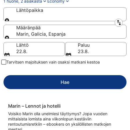
1 huone, 2 asiakasta
Economy
Lähtöpaikka
Lähtöpaikka
Määränpää
Marin, Galicia, Espanja
Määränpää
Lähtö
Paluu
22.8.
23.8.
Tarvitsen majoituksen vain osaksi matkani kestoa
Hae
Marin – Lennot ja hotelli
Voisiko Marin olla unelmiesi täyttymys? Jopa vuoden
mittaisista lomista aina viikonlopun kestäviin
rentoutumisretkiin – ebookers on yksilöllisten matkojen
mestari.