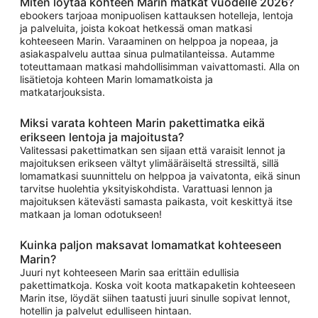
Miten löytää kohteen Marin matkat vuodelle 2026?
ebookers tarjoaa monipuolisen kattauksen hotelleja, lentoja
ja palveluita, joista kokoat hetkessä oman matkasi
kohteeseen Marin. Varaaminen on helppoa ja nopeaa, ja
asiakaspalvelu auttaa sinua pulmatilanteissa. Autamme
toteuttamaan matkasi mahdollisimman vaivattomasti. Alla on
lisätietoja kohteen Marin lomamatkoista ja
matkatarjouksista.
Miksi varata kohteen Marin pakettimatka eikä
erikseen lentoja ja majoitusta?
Valitessasi pakettimatkan sen sijaan että varaisit lennot ja
majoituksen erikseen vältyt ylimääräiseltä stressiltä, sillä
lomamatkasi suunnittelu on helppoa ja vaivatonta, eikä sinun
tarvitse huolehtia yksityiskohdista. Varattuasi lennon ja
majoituksen kätevästi samasta paikasta, voit keskittyä itse
matkaan ja loman odotukseen!
Kuinka paljon maksavat lomamatkat kohteeseen
Marin?
Juuri nyt kohteeseen Marin saa erittäin edullisia
pakettimatkoja. Koska voit koota matkapaketin kohteeseen
Marin itse, löydät siihen taatusti juuri sinulle sopivat lennot,
hotellin ja palvelut edulliseen hintaan.