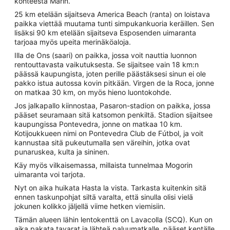
kohteesta Marin.
25 km etelään sijaitseva America Beach (ranta) on loistava
paikka viettää muutama tunti simpukankuoria keräillen. Sen
lisäksi 90 km etelään sijaitseva Esposenden uimaranta
tarjoaa myös upeita merinäköaloja.
Illa de Ons (saari) on paikka, jossa voit nauttia luonnon
rentouttavasta vaikutuksesta. Se sijaitsee vain 18 km:n
päässä kaupungista, joten perille päästäksesi sinun ei ole
pakko istua autossa kovin pitkään. Virgen de la Roca, jonne
on matkaa 30 km, on myös hieno luontokohde.
Jos jalkapallo kiinnostaa, Pasaron-stadion on paikka, jossa
pääset seuramaan sitä katsomon penkiltä. Stadion sijaitsee
kaupungissa Pontevedra, jonne on matkaa 10 km.
Kotijoukkueen nimi on Pontevedra Club de Fútbol, ja voit
kannustaa sitä pukeutumalla sen väreihin, jotka ovat
punaruskea, kulta ja sininen.
Käy myös vilkaisemassa, millaista tunnelmaa Mogorin
uimaranta voi tarjota.
Nyt on aika huikata Hasta la vista. Tarkasta kuitenkin sitä
ennen taskunpohjat siltä varalta, että sinulla olisi vielä
jokunen kolikko jäljellä viime hetken viemisiin.
Tämän alueen lähin lentokenttä on Lavacolla (SCQ). Kun on
aika pakata tavarat ja lähteä paluumatkalle, pääset kentälle