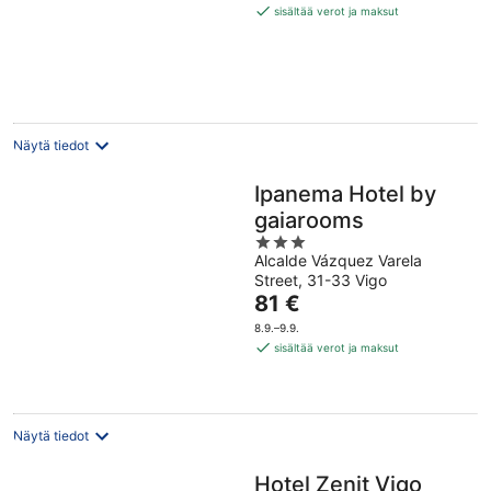
99 €
sisältää verot ja maksut
per
yö
Näytä tiedot
Ipanema Hotel by
gaiarooms
3
Alcalde Vázquez Varela
out
Street, 31-33 Vigo
of
Hinta
81 €
5
on
8.9.–9.9.
81 €
sisältää verot ja maksut
per
yö
Näytä tiedot
Hotel Zenit Vigo