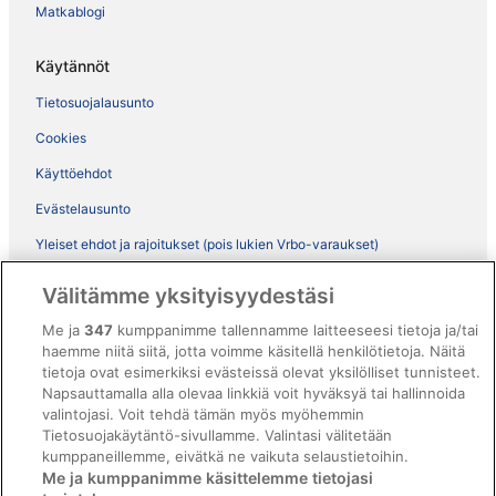
Matkablogi
Käytännöt
Tietosuojalausunto
Cookies
Käyttöehdot
Evästelausunto
Yleiset ehdot ja rajoitukset (pois lukien Vrbo-varaukset)
Vrbon sopimusehdot
Välitämme yksityisyydestäsi
Saavutettavuus
Me ja
347
kumppanimme tallennamme laitteeseesi tietoja ja/tai
ebookers BONUS+ -ohjelman ehdot
haemme niitä siitä, jotta voimme käsitellä henkilötietoja. Näitä
tietoja ovat esimerkiksi evästeissä olevat yksilölliset tunnisteet.
Oikeudelliset tiedot / ota meihin yhteyttä
Napsauttamalla alla olevaa linkkiä voit hyväksyä tai hallinnoida
valintojasi. Voit tehdä tämän myös myöhemmin
Sisältövaatimukset ja ilmoituksen tekeminen sisällöstä
Tietosuojakäytäntö-sivullamme. Valintasi välitetään
kumppaneillemme, eivätkä ne vaikuta selaustietoihin.
Tuki
Me ja kumppanimme käsittelemme tietojasi