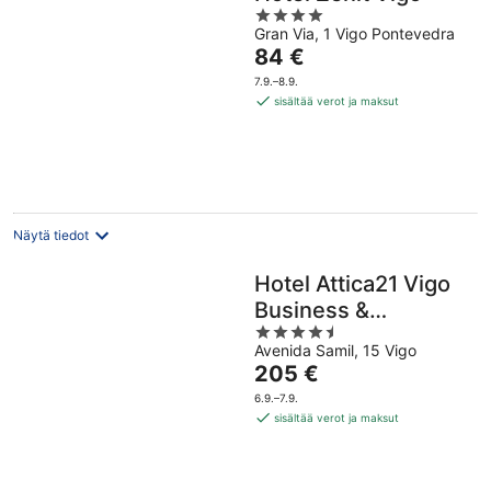
4
Gran Via, 1 Vigo Pontevedra
out
Hinta
84 €
of
on
5
7.9.–8.9.
84 €
sisältää verot ja maksut
per
yö
Näytä tiedot
Hotel Attica21 Vigo
Business &
4.5
Wellness
Avenida Samil, 15 Vigo
out
Hinta
205 €
of
on
5
6.9.–7.9.
205 €
sisältää verot ja maksut
per
yö