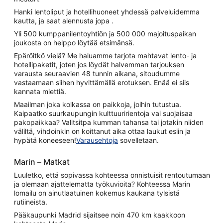
Hanki lentoliput ja hotellihuoneet yhdessä palveluidemma
kautta, ja saat alennusta jopa .
Yli 500 kumppanilentoyhtiön ja 500 000 majoituspaikan
joukosta on helppo löytää etsimänsä.
Epäröitkö vielä? Me haluamme tarjota mahtavat lento- ja
hotellipaketit, joten jos löydät halvemman tarjouksen
varausta seuraavien 48 tunnin aikana, sitoudumme
vastaamaan siihen hyvittämällä erotuksen. Enää ei siis
kannata miettiä.
Maailman joka kolkassa on paikkoja, joihin tutustua.
Kaipaatko suurkaupungin kulttuuririentoja vai suojaisaa
pakopaikkaa? Valitsitpa kumman tahansa tai jotakin niiden
väliltä, vihdoinkin on koittanut aika ottaa laukut esiin ja
hypätä koneeseen!
Varausehtoja
sovelletaan.
Marin – Matkat
Luuletko, että sopivassa kohteessa onnistuisit rentoutumaan
ja olemaan ajattelematta työkuvioita? Kohteessa Marin
lomailu on ainutlaatuinen kokemus kaukana tylsistä
rutiineista.
Pääkaupunki Madrid sijaitsee noin 470 km kaakkoon