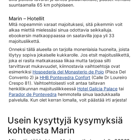
suuntaamalla 65 km pohjoiseen.
Marin – Hotellit
Mitä nopeammin varaat majoituksesi, sitä pikemmin voit
alkaa miettiä mielessäsi sinua odottavia seikkailuja.
ebookersin matkaoppaassa on saatavilla jopa yli 33
majoitusliikettä.
Onneksi tällä alueella on tarjolla monenlaisia huoneita, joista
löytyy sopiva jokaiselle kukkarolle. Jos etsit majoitusliikettä,
joka ei rasita matkakassaa liikaa mutta tarjoaa silti
tarvittavat mukavuudet, kiinnostavia vaihtoehtoja ovat
esimerkiksi
Hospedería del Monasterio de Poio
(Plaza Del
Convento 2) ja
HHB Pontevedra Confort
(Calle Dr Loureiro
Crespo 81). Vaihtoehtoisesti voit antaa taitavan
henkilökunnan majoitusliikkeessä
Hotel Galicia Palace
tai
Parador de Pontevedra
hemmotella sinua laadukkaalla
palvelulla. Kun olet kerran lomalla, voit päästää irti arjesta!
Usein kysyttyjä kysymyksiä
kohteesta Marin