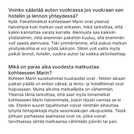
Voinko säästää auton vuokrassa jos vuokraan sen
hotellin ja lennon yhteydessä?
Kyllä. Pakettimatkat kohteeseen Marin ovat yleensä
halvempia kuin matkan osat erikseen, mikä tarkoittaa, että
kaikki kannattaa varata kerralla. Alennusta saa kaikkiin
yhdistelmiin; mitä enemmän pakettiin kuuluu, sitä enemmän
voit saada alennusta. Toki ymmärrämme, että joskus matkan
yksityiskohtia ei voi lyödä lukkoon. Silloin voit valita myös
pelkät lennot, hotellin, vuokra-auton tai vaikka aktiviteetteja.
Mikä on paras aika vuodesta matkustaa
kohteeseen Marin?
Kohteen Marin suosituimmat kuukaudet ovat . Niiden aikaan
paikan päällä on eniten väkeä, ja lento- ja hotellihinnat ovat
huipussaan. Muina aikoina matkailijoita on vähemmän.
Yleensä tämä tarkoittaa, että saat myös lomamatkat
kohteeseen Marin halvemmalla, joskin täysin varmaa se ei
ole. Etenkin suuret tapahtumat voivat nimittäin aiheuttaa
lyhyitä hintapiikkejä myös sesonkiaikojen ulkopuolella. Tästä
johtuen parhaassa asemassa ovat ne, jotka voivat
tarvittaessa siirtää matkaansa vähintään päivän tai pari.