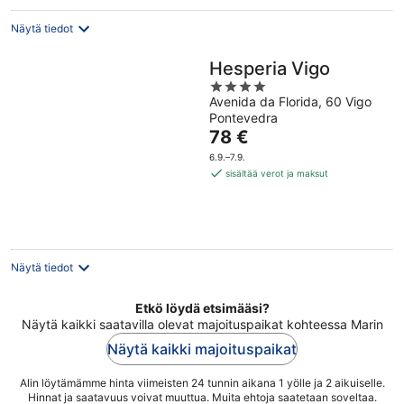
Näytä tiedot
Hesperia Vigo
4
Avenida da Florida, 60 Vigo
out
Pontevedra
of
Hinta
78 €
5
on
6.9.–7.9.
78 €
sisältää verot ja maksut
per
yö
Näytä tiedot
Etkö löydä etsimääsi?
Näytä kaikki saatavilla olevat majoituspaikat kohteessa Marin
Näytä kaikki majoituspaikat
Alin löytämämme hinta viimeisten 24 tunnin aikana 1 yölle ja 2 aikuiselle.
Hinnat ja saatavuus voivat muuttua. Muita ehtoja saatetaan soveltaa.