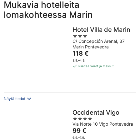
Mukavia hotelleita
lomakohteessa Marin
Hotel Villa de Marin
3
C/ Concepción Arenal, 37
out
Marin Pontevedra
of
Hinta
118 €
5
on
3.9.–4.9.
118 €
sisältää verot ja maksut
per
yö
Näytä tiedot
Occidental Vigo
4
Via Norte 10 Vigo Pontevedra
out
Hinta
99 €
of
on
5
6.9.–7.9.