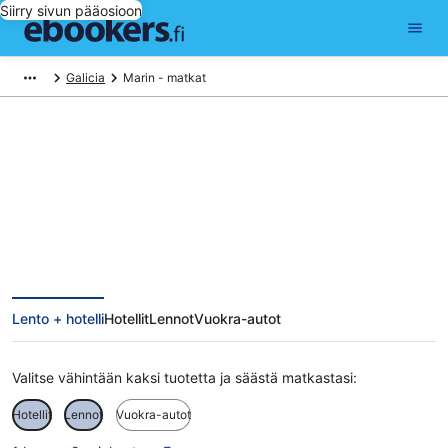
Siirry sivun pääosioon
Galicia
Marin - matkat
Marin matkat
Lento + hotelli
Hotellit
Lennot
Vuokra-autot
Valitse vähintään kaksi tuotetta ja säästä matkastasi:
Hotellit
Lennot
Vuokra-autot