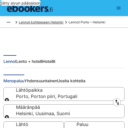
Siirry sivun pääosioon
Lennot kohteeseen Helsinki
Lennot Porto – Helsinki
Lennot
Lento + hotelli
Hotellit
Lennot Porto - Helsinki alkaen
259 €
Menopaluu
Yhdensuuntainen
Useita kohteita
Lähtöpaikka
Porto, Porton piiri, Portugali
Lähtöpaikka
Määränpää
Helsinki, Uusimaa, Suomi
Määränpää
Lähtö
Paluu