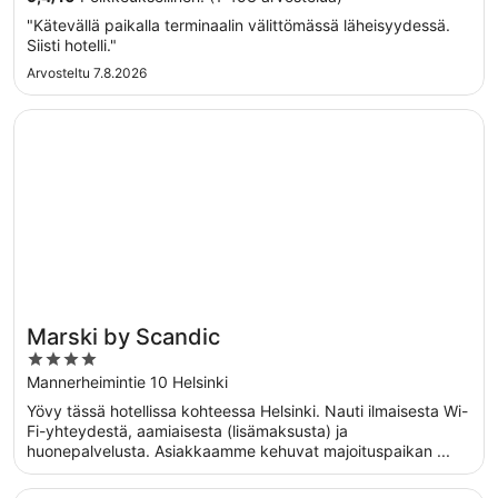
"Kätevällä paikalla terminaalin välittömässä läheisyydessä.
Siisti hotelli."
Arvosteltu 7.8.2026
Avautuu uuteen ikkunaan
Marski by Scandic
Marski by Scandic
4
out
Mannerheimintie 10 Helsinki
of
Yövy tässä hotellissa kohteessa Helsinki. Nauti ilmaisesta Wi-
5
Fi-yhteydestä, aamiaisesta (lisämaksusta) ja
huonepalvelusta. Asiakkaamme kehuvat majoituspaikan ...
Avautuu uuteen ikkunaan