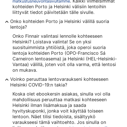
. Kaikki viimeisimmät
matkustusneuvontasivultamme
kohteiden Porto ja Helsinki välisiin lentoihin
liittyvät tiedot päivitetään tälle sivulle.
Onko kohteiden Porto ja Helsinki välillä suoria
lentoja?
Onko Finnair valintasi lennolle kohteeseen
Helsinki? Loistava valinta! Se on yksi
suosituimmista yhtiöistä, joka operoi suoria
lentoja kohteiden Porto (OPO-Francisco Sá
Carneiron lentoasema) ja Helsinki (HEL-Helsinki-
Vantaa) välillä, joten voit olla varma, että lentosi
on mukava.
Voinko peruuttaa lentovaraukseni kohteeseen
Helsinki COVID-19:n takia?
Koska olet ebookersin asiakas, sinulla voi olla
mahdollisuus peruuttaa matkasi kohteeseen
Helsinki ilman lisämaksua ja saada
hyvityskuponki, jonka voit käyttää toiseen
lentoon. Näet tilisi tiedoista, sisältyykö
varaukseesi tämä vaihtoehto. Jos sinulla on