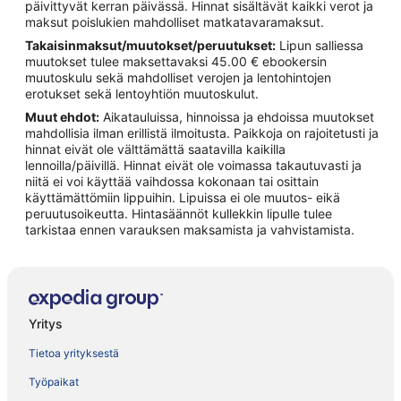
päivittyvät kerran päivässä. Hinnat sisältävät kaikki verot ja
maksut poislukien mahdolliset matkatavaramaksut.
Takaisinmaksut/muutokset/peruutukset:
Lipun salliessa
muutokset tulee maksettavaksi 45.00 € ebookersin
muutoskulu sekä mahdolliset verojen ja lentohintojen
erotukset sekä lentoyhtiön muutoskulut.
Muut ehdot:
Aikatauluissa, hinnoissa ja ehdoissa muutokset
mahdollisia ilman erillistä ilmoitusta. Paikkoja on rajoitetusti ja
hinnat eivät ole välttämättä saatavilla kaikilla
lennoilla/päivillä. Hinnat eivät ole voimassa takautuvasti ja
niitä ei voi käyttää vaihdossa kokonaan tai osittain
käyttämättömiin lippuihin. Lipuissa ei ole muutos- eikä
peruutusoikeutta. Hintasäännöt kullekkin lipulle tulee
tarkistaa ennen varauksen maksamista ja vahvistamista.
Yritys
Tietoa yrityksestä
Työpaikat