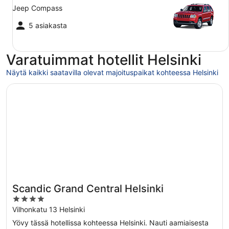
Jeep Compass
5 asiakasta
Varatuimmat hotellit Helsinki
Näytä kaikki saatavilla olevat majoituspaikat kohteessa Helsinki
Avautuu uuteen ikkunaan
Scandic Grand Central Helsinki
Scandic Grand Central Helsinki
4
out
Vilhonkatu 13 Helsinki
of
Yövy tässä hotellissa kohteessa Helsinki. Nauti aamiaisesta