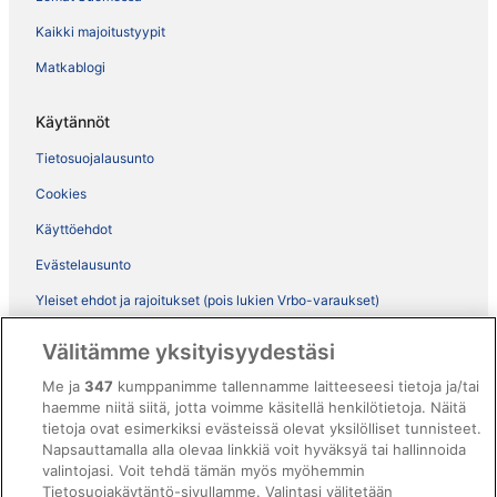
Kaikki majoitustyypit
Matkablogi
Käytännöt
Tietosuojalausunto
Cookies
Käyttöehdot
Evästelausunto
Yleiset ehdot ja rajoitukset (pois lukien Vrbo-varaukset)
Vrbon sopimusehdot
Välitämme yksityisyydestäsi
Saavutettavuus
Me ja
347
kumppanimme tallennamme laitteeseesi tietoja ja/tai
ebookers BONUS+ -ohjelman ehdot
haemme niitä siitä, jotta voimme käsitellä henkilötietoja. Näitä
tietoja ovat esimerkiksi evästeissä olevat yksilölliset tunnisteet.
Oikeudelliset tiedot / ota meihin yhteyttä
Napsauttamalla alla olevaa linkkiä voit hyväksyä tai hallinnoida
valintojasi. Voit tehdä tämän myös myöhemmin
Sisältövaatimukset ja ilmoituksen tekeminen sisällöstä
Tietosuojakäytäntö-sivullamme. Valintasi välitetään