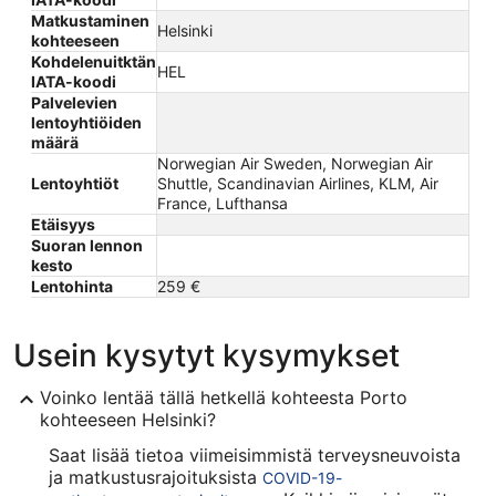
Matkustaminen
Helsinki
kohteeseen
Kohdelenuitktän
HEL
IATA-koodi
Palvelevien
lentoyhtiöiden
määrä
Norwegian Air Sweden, Norwegian Air
Lentoyhtiöt
Shuttle, Scandinavian Airlines, KLM, Air
France, Lufthansa
Etäisyys
Suoran lennon
kesto
Lentohinta
259 €
Usein kysytyt kysymykset
Voinko lentää tällä hetkellä kohteesta Porto
kohteeseen Helsinki?
Saat lisää tietoa viimeisimmistä terveysneuvoista
ja matkustusrajoituksista
COVID-19-