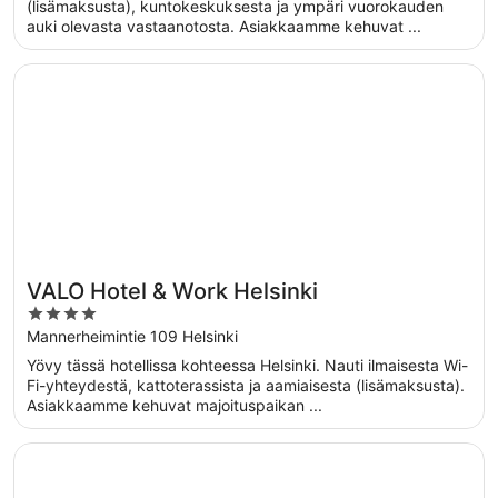
5
(lisämaksusta), kuntokeskuksesta ja ympäri vuorokauden
auki olevasta vastaanotosta. Asiakkaamme kehuvat ...
Avautuu uuteen ikkunaan
VALO Hotel & Work Helsinki
VALO Hotel & Work Helsinki
4
out
Mannerheimintie 109 Helsinki
of
Yövy tässä hotellissa kohteessa Helsinki. Nauti ilmaisesta Wi-
5
Fi-yhteydestä, kattoterassista ja aamiaisesta (lisämaksusta).
Asiakkaamme kehuvat majoituspaikan ...
Avautuu uuteen ikkunaan
Clarion Hotel Helsinki