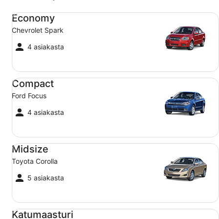
Economy Chevrolet Spark
Economy
Chevrolet Spark
4 asiakasta
Compact Ford Focus
Compact
Ford Focus
4 asiakasta
Midsize Toyota Corolla
Midsize
Toyota Corolla
5 asiakasta
Katumaasturi Jeep Compass
Katumaasturi