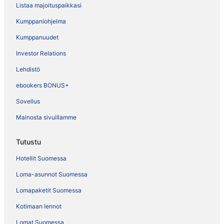
Listaa majoituspaikkasi
Kumppaniohjelma
Kumppanuudet
Investor Relations
Lehdistö
ebookers BONUS+
Sovellus
Mainosta sivuillamme
Tutustu
Hotellit Suomessa
Loma-asunnot Suomessa
Lomapaketit Suomessa
Kotimaan lennot
Lomat Suomessa