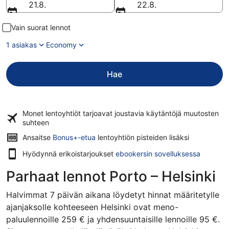
21.8.
22.8.
Vain suorat lennot
1 asiakas
Economy
Hae
Monet lentoyhtiöt tarjoavat
joustavia käytäntöjä
muutosten
suhteen
Ansaitse
Bonus+-etua
lentoyhtiön pisteiden lisäksi
Hyödynnä erikoistarjoukset
ebookersin sovelluksessa
Parhaat lennot Porto – Helsinki
Halvimmat 7 päivän aikana löydetyt hinnat määritetylle
ajanjaksolle kohteeseen Helsinki ovat meno-
paluulennoille 259 € ja yhdensuuntaisille lennoille 95 €.