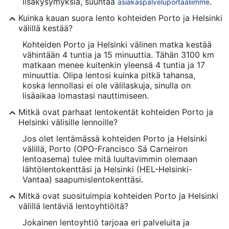
lisäkysymyksiä, suuntaa
.
asiakaspalveluportaaliimme
Kuinka kauan suora lento kohteiden Porto ja Helsinki
välillä kestää?
Kohteiden Porto ja Helsinki välinen matka kestää
vähintään 4 tuntia ja 15 minuuttia. Tähän 3100 km
matkaan menee kuitenkin yleensä 4 tuntia ja 17
minuuttia. Olipa lentosi kuinka pitkä tahansa,
koska lennollasi ei ole välilaskuja, sinulla on
lisäaikaa lomastasi nauttimiseen.
Mitkä ovat parhaat lentokentät kohteiden Porto ja
Helsinki välisille lennoille?
Jos olet lentämässä kohteiden Porto ja Helsinki
välillä, Porto (OPO-Francisco Sá Carneiron
lentoasema) tulee mitä luultavimmin olemaan
lähtölentokenttäsi ja Helsinki (HEL-Helsinki-
Vantaa) saapumislentokenttäsi.
Mitkä ovat suosituimpia kohteiden Porto ja Helsinki
välillä lentäviä lentoyhtiöitä?
Jokainen lentoyhtiö tarjoaa eri palveluita ja