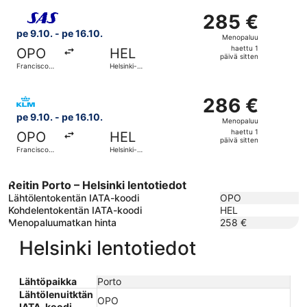
sitten
Valitse lentoyhtiön Scandinavian Airlines lento, lähtö pe 
285 €
285 €
Menopaluu,
pe 9.10. - pe 16.10.
Menopaluu
haettu
haettu 1
OPO
HEL
1
päivä sitten
Francisco
Helsinki-
päivä
Sá Carneiro
Vantaa
sitten
Valitse lentoyhtiön KLM lento, lähtö pe 9.10. kohteesta Fr
286 €
286 €
Menopaluu,
pe 9.10. - pe 16.10.
Menopaluu
haettu
haettu 1
OPO
HEL
1
päivä sitten
Francisco
Helsinki-
päivä
Sá Carneiro
Vantaa
sitten
Reitin Porto – Helsinki lentotiedot
Lähtölentokentän IATA-koodi
OPO
Kohdelentokentän IATA-koodi
HEL
Menopaluumatkan hinta
258 €
Helsinki lentotiedot
Lähtöpaikka
Porto
Lähtölenuitktän
OPO
IATA-koodi