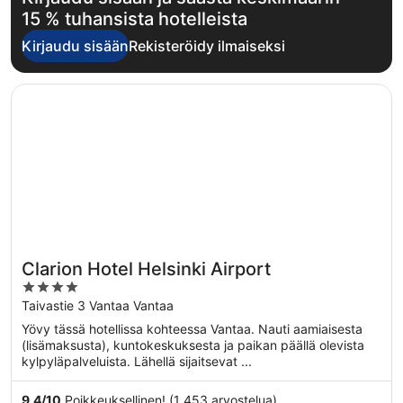
15 % tuhansista hotelleista
Kirjaudu sisään
Rekisteröidy ilmaiseksi
Avautuu uuteen ikkunaan
Clarion Hotel Helsinki Airport
Clarion Hotel Helsinki Airport
4
out
Taivastie 3 Vantaa Vantaa
of
Yövy tässä hotellissa kohteessa Vantaa. Nauti aamiaisesta
5
(lisämaksusta), kuntokeskuksesta ja paikan päällä olevista
kylpyläpalveluista. Lähellä sijaitsevat ...
9,4
/
10
Poikkeuksellinen! (1 453 arvostelua)