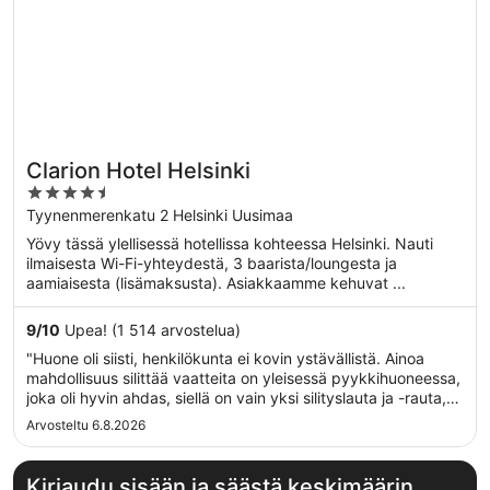
Clarion Hotel Helsinki
4.5
out
Tyynenmerenkatu 2 Helsinki Uusimaa
of
Yövy tässä ylellisessä hotellissa kohteessa Helsinki. Nauti
5
ilmaisesta Wi-Fi-yhteydestä, 3 baarista/loungesta ja
aamiaisesta (lisämaksusta). Asiakkaamme kehuvat ...
9
/
10
Upea! (1 514 arvostelua)
"Huone oli siisti, henkilökunta ei kovin ystävällistä. Ainoa
mahdollisuus silittää vaatteita on yleisessä pyykkihuoneessa,
joka oli hyvin ahdas, siellä on vain yksi silityslauta ja -rauta, ei
vesipistettä josta ottaa vettä rautaa varten."
Arvosteltu 6.8.2026
Kirjaudu sisään ja säästä keskimäärin