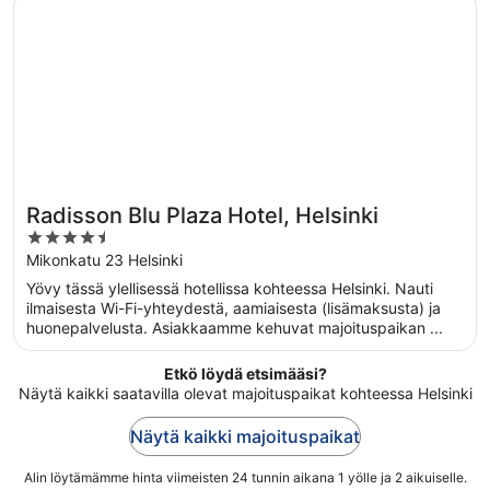
Radisson Blu Plaza Hotel, Helsinki
Radisson Blu Plaza Hotel, Helsinki
4.5
out
Mikonkatu 23 Helsinki
of
Yövy tässä ylellisessä hotellissa kohteessa Helsinki. Nauti
5
ilmaisesta Wi-Fi-yhteydestä, aamiaisesta (lisämaksusta) ja
huonepalvelusta. Asiakkaamme kehuvat majoituspaikan ...
Etkö löydä etsimääsi?
Näytä kaikki saatavilla olevat majoituspaikat kohteessa Helsinki
Näytä kaikki majoituspaikat
Alin löytämämme hinta viimeisten 24 tunnin aikana 1 yölle ja 2 aikuiselle.