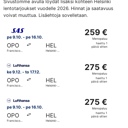
Sivustomme avulla löydät lisäksi kohteen Helsinki
lentotarjoukset vuodelle 2026. Hinnat ja saatavuus
voivat muuttua. Lisäehtoja sovelletaan.
Valitse lentoyhtiön Scandinavian Airlines lento, lähtö pe 
259 €
259 €
Menopaluu,
pe 9.10. - pe 16.10.
Menopaluu
haettu
haettu 1
OPO
HEL
1
päivä sitten
Francisco
Helsinki-
päivä
Sá Carneiro
Vantaa
sitten
Valitse lentoyhtiön Lufthansa lento, lähtö ke 9.12. kohtee
275 €
275 €
Menopaluu,
ke 9.12. - to 17.12.
Menopaluu
haettu
haettu 1
OPO
HEL
1
päivä sitten
Francisco
Helsinki-
päivä
Sá Carneiro
Vantaa
sitten
Valitse lentoyhtiön Lufthansa lento, lähtö pe 9.10. kohtee
275 €
275 €
Menopaluu,
pe 9.10. - pe 16.10.
Menopaluu
haettu
haettu 1
OPO
HEL
1
päivä sitten
Francisco
Helsinki-
päivä
Sá Carneiro
Vantaa