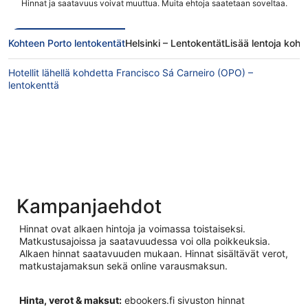
Hinnat ja saatavuus voivat muuttua. Muita ehtoja saatetaan soveltaa.
Kohteen Porto lentokentät
Helsinki – Lentokentät
Lisää lentoja koht
Hotellit lähellä kohdetta Francisco Sá Carneiro (OPO) –
lentokenttä
Kampanjaehdot
Hinnat ovat alkaen hintoja ja voimassa toistaiseksi.
Matkustusajoissa ja saatavuudessa voi olla poikkeuksia.
Alkaen hinnat saatavuuden mukaan. Hinnat sisältävät verot,
matkustajamaksun sekä online varausmaksun.
Hinta, verot & maksut:
ebookers.fi sivuston hinnat