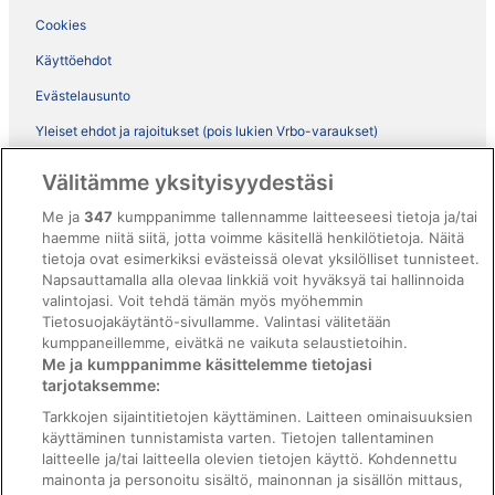
Cookies
Käyttöehdot
Evästelausunto
Yleiset ehdot ja rajoitukset (pois lukien Vrbo-varaukset)
Vrbon sopimusehdot
Välitämme yksityisyydestäsi
Saavutettavuus
Me ja
347
kumppanimme tallennamme laitteeseesi tietoja ja/tai
ebookers BONUS+ -ohjelman ehdot
haemme niitä siitä, jotta voimme käsitellä henkilötietoja. Näitä
tietoja ovat esimerkiksi evästeissä olevat yksilölliset tunnisteet.
Oikeudelliset tiedot / ota meihin yhteyttä
Napsauttamalla alla olevaa linkkiä voit hyväksyä tai hallinnoida
valintojasi. Voit tehdä tämän myös myöhemmin
Sisältövaatimukset ja ilmoituksen tekeminen sisällöstä
Tietosuojakäytäntö-sivullamme. Valintasi välitetään
kumppaneillemme, eivätkä ne vaikuta selaustietoihin.
Tuki
Me ja kumppanimme käsittelemme tietojasi
tarjotaksemme:
Ota yhteyttä
Tarkkojen sijaintitietojen käyttäminen. Laitteen ominaisuuksien
Varauksen muuttaminen tai peruuttaminen
käyttäminen tunnistamista varten. Tietojen tallentaminen
laitteelle ja/tai laitteella olevien tietojen käyttö. Kohdennettu
Varaa lento lentoyhtiön hyvityskupongeilla
mainonta ja personoitu sisältö, mainonnan ja sisällön mittaus,