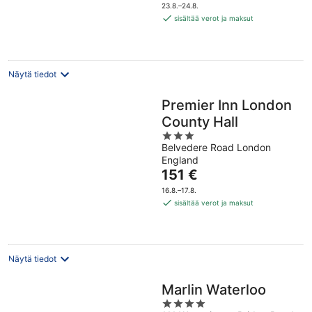
on
23.8.–24.8.
151 €
sisältää verot ja maksut
per
yö
Näytä tiedot
Premier Inn London
County Hall
3
Belvedere Road London
out
England
of
Hinta
151 €
5
on
16.8.–17.8.
151 €
sisältää verot ja maksut
per
yö
Näytä tiedot
Marlin Waterloo
4