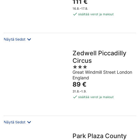
Hinta
111 €
5
on
16.8.–17.8.
111 €
sisältää verot ja maksut
per
yö
Näytä tiedot
Zedwell Piccadilly
Circus
3
Great Windmill Street London
out
England
of
Hinta
89 €
5
on
31.8.–1.9.
89 €
sisältää verot ja maksut
per
yö
Näytä tiedot
Park Plaza County