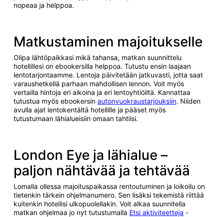
nopeaa ja helppoa.
Matkustaminen majoitukselle
Olipa lähtöpaikkasi mikä tahansa, matkan suunnittelu
hotellillesi on ebookersilla helppoa. Tutustu ensin laajaan
lentotarjontaamme. Lentoja päivitetään jatkuvasti, jotta saat
varaushetkellä parhaan mahdollisen lennon. Voit myös
vertailla hintoja eri aikoina ja eri lentoyhtiöiltä. Kannattaa
tutustua myös ebookersin
autonvuokraustarjouksiin
. Niiden
avulla ajat lentokentältä hotellille ja pääset myös
tutustumaan lähialueisiin omaan tahtiisi.
London Eye ja lähialue –
paljon nähtävää ja tehtävää
Lomalla ollessa majoituspaikassa rentoutuminen ja loikoilu on
tietenkin tärkein ohjelmanumero. Sen lisäksi tekemistä riittää
kuitenkin hotellisi ulkopuolellakin. Voit alkaa suunnitella
matkan ohjelmaa jo nyt tutustumalla
Etsi aktiviteetteja
-