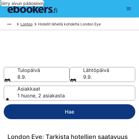
Siirry sivun pääosioon
Lontoo
Hotellit lähellä kohdetta London Eye
Hotellit lähellä kohdetta London
Eye
Vertaa ja varaa hotellisi 28 893 hotellin valikoimasta
Tulopäivä
Lähtöpäivä
8.9.
9.9.
Asiakkaat
1 huone, 2 asiakasta
Hae
London Eye: Tarkista hotellien saatavuus