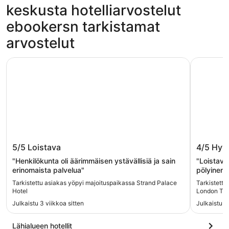
keskusta hotelliarvostelut
ebookersn tarkistamat
arvostelut
Strand Palace Hotel
Hotel Riu
Strand Palace Hotel
Hotel R
5/5
Loistava
4/5
Hyv
Westmi
"Henkilökunta oli äärimmäisen ystävällisiä ja sain
"Loistava 
erinomaista palvelua"
pölyinen."
Tarkistettu asiakas yöpyi majoituspaikassa Strand Palace
Tarkistettu
Hotel
London The
Julkaistu 3 viikkoa sitten
Julkaistu 4
Lähialueen hotellit