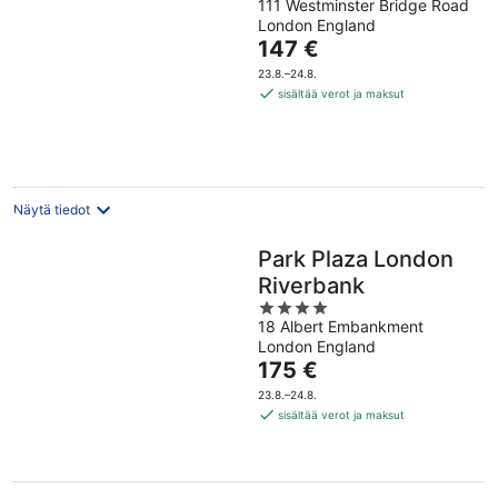
111 Westminster Bridge Road
out
London England
of
Hinta
147 €
5
on
23.8.–24.8.
147 €
sisältää verot ja maksut
per
yö
Näytä tiedot
Park Plaza London
Riverbank
4
18 Albert Embankment
out
London England
of
Hinta
175 €
5
on
23.8.–24.8.
175 €
sisältää verot ja maksut
per
yö