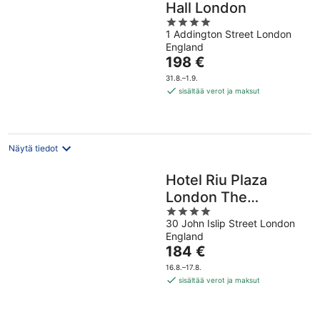
Hall London
4
1 Addington Street London
out
England
of
Hinta
198 €
5
on
31.8.–1.9.
198 €
sisältää verot ja maksut
per
yö
Näytä tiedot
Hotel Riu Plaza
London The
4
Westminster
30 John Islip Street London
out
England
of
Hinta
184 €
5
on
16.8.–17.8.
184 €
sisältää verot ja maksut
per
yö