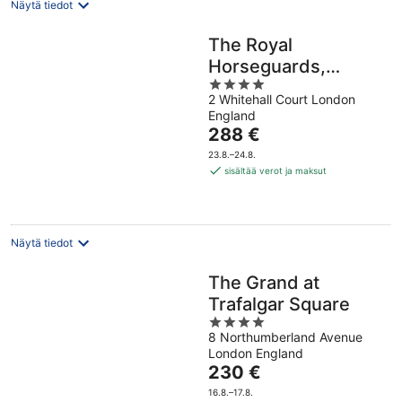
Näytä tiedot
The Royal
Horseguards,
4
London
2 Whitehall Court London
out
England
of
Hinta
288 €
5
on
23.8.–24.8.
288 €
sisältää verot ja maksut
per
yö
Näytä tiedot
The Grand at
Trafalgar Square
4
8 Northumberland Avenue
out
London England
of
Hinta
230 €
5
on
16.8.–17.8.