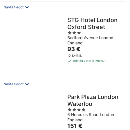
Näytä tiedot
STG Hotel London
Oxford Street
3
Bedford Avenue London
out
England
of
Hinta
93 €
5
on
10.8.–11.8.
93 €
sisältää verot ja maksut
per
yö
Näytä tiedot
Park Plaza London
Waterloo
4
6 Hercules Road London
out
England
of
Hinta
151 €
5