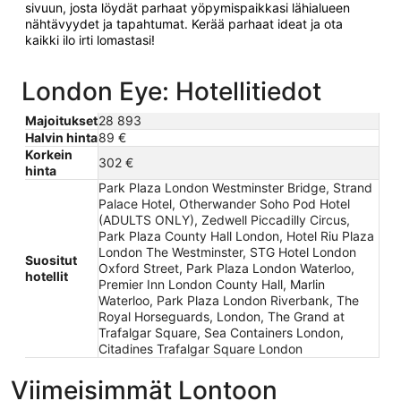
sivuun, josta löydät parhaat yöpymispaikkasi lähialueen
nähtävyydet ja tapahtumat. Kerää parhaat ideat ja ota
kaikki ilo irti lomastasi!
London Eye: Hotellitiedot
Majoitukset
28 893
Halvin hinta
89 €
Korkein
302 €
hinta
Park Plaza London Westminster Bridge, Strand
Palace Hotel, Otherwander Soho Pod Hotel
(ADULTS ONLY), Zedwell Piccadilly Circus,
Park Plaza County Hall London, Hotel Riu Plaza
London The Westminster, STG Hotel London
Suositut
Oxford Street, Park Plaza London Waterloo,
hotellit
Premier Inn London County Hall, Marlin
Waterloo, Park Plaza London Riverbank, The
Royal Horseguards, London, The Grand at
Trafalgar Square, Sea Containers London,
Citadines Trafalgar Square London
Viimeisimmät Lontoon