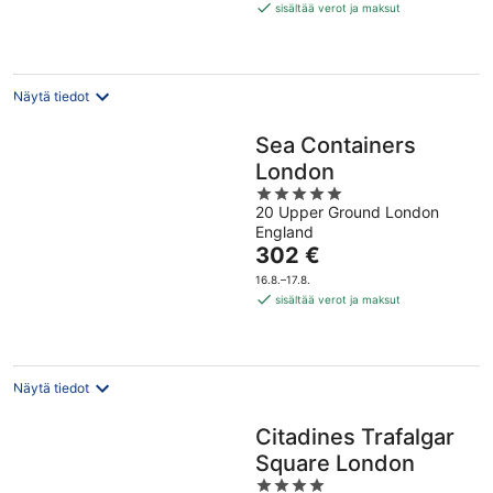
230 €
sisältää verot ja maksut
per
yö
Näytä tiedot
Sea Containers
London
5
20 Upper Ground London
out
England
of
Hinta
302 €
5
on
16.8.–17.8.
302 €
sisältää verot ja maksut
per
yö
Näytä tiedot
Citadines Trafalgar
Square London
4