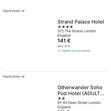
yö
Näytä tiedot
Strand Palace Hotel
4
372 The Strand London
out
England
of
Hinta
141 €
5
on
30.8.–31.8.
141 €
sisältää verot ja maksut
per
yö
Näytä tiedot
Otherwander Soho
Pod Hotel (ADULTS
2
ONLY)
91-92 Dean Street London
out
England
of