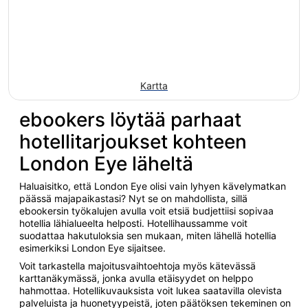
Kartta
ebookers löytää parhaat
hotellitarjoukset kohteen
London Eye läheltä
Haluaisitko, että London Eye olisi vain lyhyen kävelymatkan
päässä majapaikastasi? Nyt se on mahdollista, sillä
ebookersin työkalujen avulla voit etsiä budjettiisi sopivaa
hotellia lähialueelta helposti. Hotellihaussamme voit
suodattaa hakutuloksia sen mukaan, miten lähellä hotellia
esimerkiksi London Eye sijaitsee.
Voit tarkastella majoitusvaihtoehtoja myös kätevässä
karttanäkymässä, jonka avulla etäisyydet on helppo
hahmottaa. Hotellikuvauksista voit lukea saatavilla olevista
palveluista ja huonetyypeistä, joten päätöksen tekeminen on