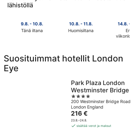
lähistöllä
9.8. - 10.8.
10.8. - 11.8.
14.8. - 16
Tänä iltana
Huomisiltana
Ensi
Tarkista
Tarkista
viikonlop
Tarkista
hinnat
hinnat
hinnat
lähellä
lähellä
lähellä
kohdetta
kohdetta
Suosituimmat hotellit London
kohdetta
London
London
Eye
London
Eye
Eye
Eye
täksi
huomisillaksi
ensi
illaksi
eli
Park Plaza London
viikonlopu
eli
10.8.
Westminster Bridge
eli
9.8.
-
4
14.8.
-
11.8.
200 Westminster Bridge Road
out
-
10.8.
London England
of
16.8.
Hinta
216 €
5
on
23.8.–24.8.
216 €
sisältää verot ja maksut
per