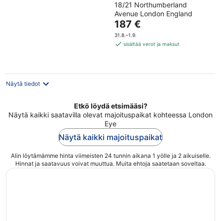
18/21 Northumberland
out
Avenue London England
of
Hinta
187 €
5
on
31.8.–1.9.
187 €
sisältää verot ja maksut
per
yö
Näytä tiedot
Etkö löydä etsimääsi?
Näytä kaikki saatavilla olevat majoituspaikat kohteessa London
Eye
Näytä kaikki majoituspaikat
Alin löytämämme hinta viimeisten 24 tunnin aikana 1 yölle ja 2 aikuiselle.
Hinnat ja saatavuus voivat muuttua. Muita ehtoja saatetaan soveltaa.