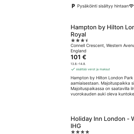
Pysäköinti sisältyy hintaan
Hampton by Hilton Lo
Royal
3.5
Connell Crescent, Western Ave
out
England
of
Hinta
101 €
5
on
13.8.–14.8.
101 €
sisältää verot ja maksut
per
Hampton by Hilton London Park R
yö
aamiaisestaan. Majoituspaikka s
Majoituspaikassa on saatavilla ilm
vuorokauden auki oleva kuntoke
Holiday Inn London - 
IHG
4