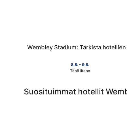
Wembley Stadium: Tarkista hotellien 
8.8. - 9.8.
Tänä iltana
Tarkista
hinnat
lähellä
Suosituimmat hotellit Wem
kohdetta
Wembley
Stadium
täksi
illaksi
eli