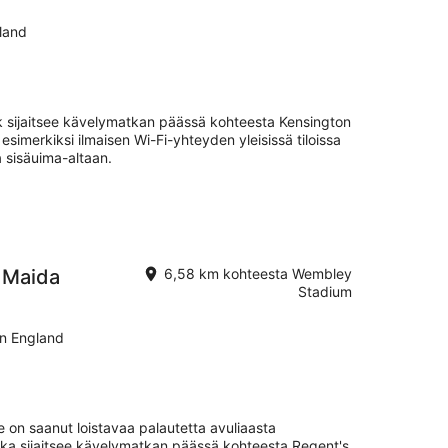
land
k sijaitsee kävelymatkan päässä kohteesta Kensington
esimerkiksi ilmaisen Wi-Fi-yhteyden yleisissä tiloissa
 sisäuima-altaan.
 Maida
6,58 km kohteesta Wembley
Stadium
on England
 on saanut loistavaa palautetta avuliaasta
kka sijaitsee kävelymatkan päässä kohteesta Regent's