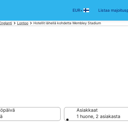
•
EUR
Listaa majoitus
Englanti
Lontoo
Hotellit lähellä kohdetta Wembley Stadium
llä kohdetta Wem
tellisi 26 669 hotellin 
töpäivä
Asiakkaat
vä
1 huone, 2 asiakasta