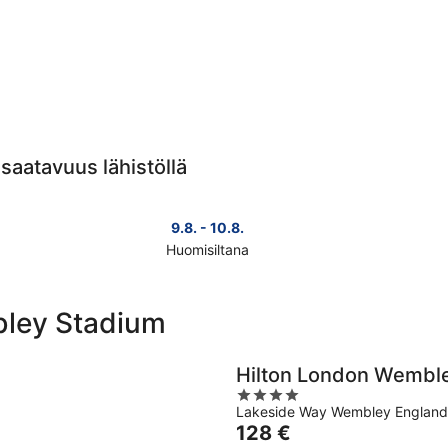
saatavuus lähistöllä
9.8. - 10.8.
Huomisiltana
Tarkista
Tark
hinnat
hin
lähellä
lähe
bley Stadium
kohdetta
koh
Wembley
Wem
Stadium
Sta
Hilton London Wembl
huomisillaksi
ensi
4
eli
vii
Lakeside Way Wembley England
out
9.8.
eli
Hinta
128 €
of