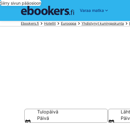
Siirry sivun pääosioon
Varaa matka
Ebookers.fi
Hotellit
Eurooppa
Yhdistynyt kuningaskunta
Hotellit lähe
Vertaa ja varaa ho
Tulopäivä
Läh
Päivä
Päi