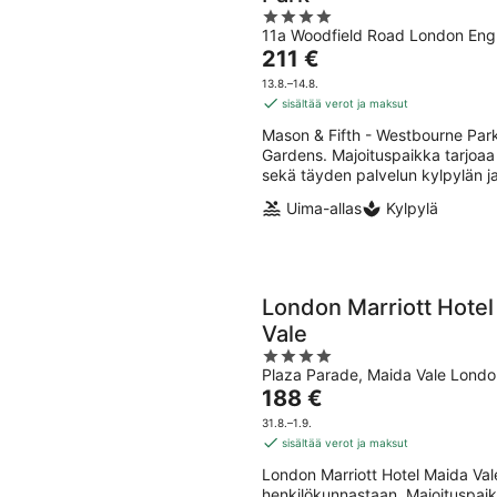
4
11a Woodfield Road London Eng
out
Hinta
211 €
of
on
5
13.8.–14.8.
211 €
sisältää verot ja maksut
per
Mason & Fifth - Westbourne Par
yö
Gardens. Majoituspaikka tarjoaa 
sekä täyden palvelun kylpylän ja
Uima-allas
Kylpylä
London Marriott Hotel
Vale
4
Plaza Parade, Maida Vale Lond
out
Hinta
188 €
of
on
5
31.8.–1.9.
188 €
sisältää verot ja maksut
per
London Marriott Hotel Maida Vale
yö
henkilökunnastaan. Majoituspai