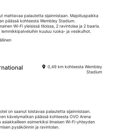
.
.
 mahtavaa palautetta sijainnistaan. Majoituspaikka
tkan päässä kohteesta Wembley Stadium.
ainen Wi-Fi yleisissä tiloissa, 2 ravintolaa ja 2 baaria.
lemmikkipalveluihin kuuluu ruoka- ja vesikulhot.
llinen
national
0,49 km kohteesta Wembley
Stadium
el on saanut loistavaa palautetta sijainnistaan.
lyhyen kävelymatkan päässä kohteesta OVO Arena
 asiakkailleen esimerkiksi ilmaisen Wi-Fi-yhteyden
imisen pysäköinnin ja ravintolan.