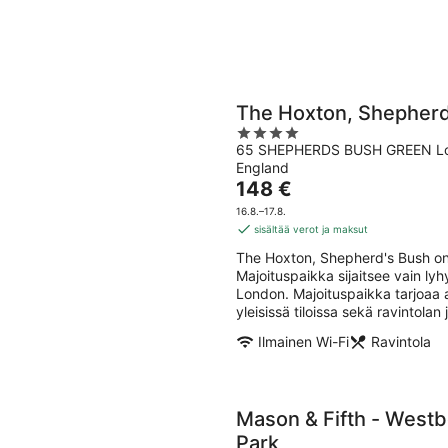
The Hoxton, Shepherd
4
65 SHEPHERDS BUSH GREEN L
out
England
of
Hinta
148 €
5
on
16.8.–17.8.
148 €
sisältää verot ja maksut
per
The Hoxton, Shepherd's Bush on 
yö
Majoituspaikka sijaitsee vain l
London. Majoituspaikka tarjoaa a
yleisissä tiloissa sekä ravintolan 
Ilmainen Wi-Fi
Ravintola
Mason & Fifth - West
Park