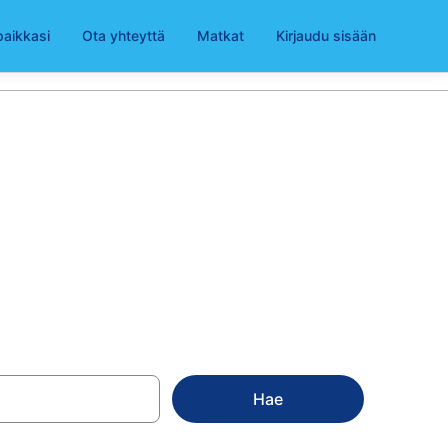
paikkasi
Ota yhteyttä
Matkat
Kirjaudu sisään
bley Stadium
valikoimasta
Hae