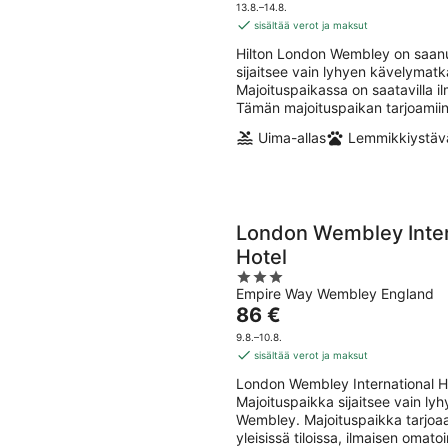
-
14.8
on
5
13.8.–14.8.
10.8.
-
128 €
sisältää verot ja maksut
16.8
per
Hilton London Wembley on saanut
yö
sijaitsee vain lyhyen kävelyma
Majoituspaikassa on saatavilla ilm
Tämän majoituspaikan tarjoamiin 
Uima-allas
Lemmikkiystävä
London Wembley Inter
Hotel
3
Empire Way Wembley England
out
Hinta
86 €
of
on
5
9.8.–10.8.
86 €
sisältää verot ja maksut
per
London Wembley International Hot
yö
Majoituspaikka sijaitsee vain 
Wembley. Majoituspaikka tarjoaa
yleisissä tiloissa, ilmaisen omato