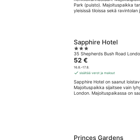
Park (puisto). Majoituspaikka ta
yleisissä tiloissa sekä ravintolan 
Sapphire Hotel
3
35 Shepherds Bush Road Londo
out
Hinta
52 €
of
on
5
16.8.–17.8.
52 €
sisältää verot ja maksut
per
Sapphire Hotel on saanut loista
yö
Majoituspaikka sijaitsee vain l
London. Majoituspaikassa on saata
Princes Gardens