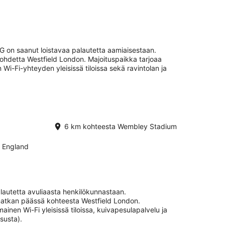
G on saanut loistavaa palautetta aamiaisestaan.
 kohdetta Westfield London. Majoituspaikka tarjoaa
n Wi-Fi-yhteyden yleisissä tiloissa sekä ravintolan ja
6 km kohteesta Wembley Stadium
 England
lautetta avuliaasta henkilökunnastaan.
matkan päässä kohteesta Westfield London.
mainen Wi-Fi yleisissä tiloissa, kuivapesulapalvelu ja
susta).