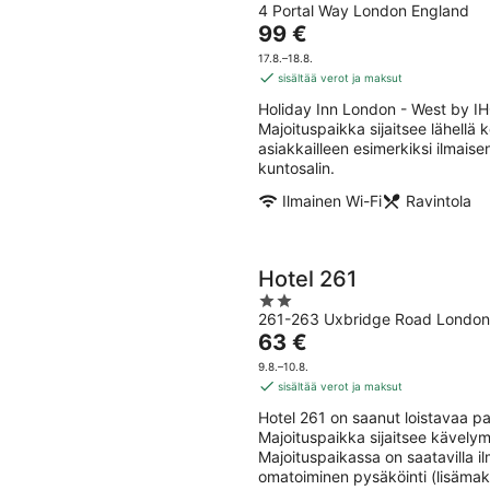
4 Portal Way London England
out
Hinta
99 €
of
on
5
17.8.–18.8.
99 €
sisältää verot ja maksut
per
Holiday Inn London - West by IH
yö
Majoituspaikka sijaitsee lähellä
asiakkailleen esimerkiksi ilmaise
kuntosalin.
Ilmainen Wi-Fi
Ravintola
Hotel 261
2
261-263 Uxbridge Road London
out
Hinta
63 €
of
on
5
9.8.–10.8.
63 €
sisältää verot ja maksut
per
Hotel 261 on saanut loistavaa pa
yö
Majoituspaikka sijaitsee kävely
Majoituspaikassa on saatavilla il
omatoiminen pysäköinti (lisämak